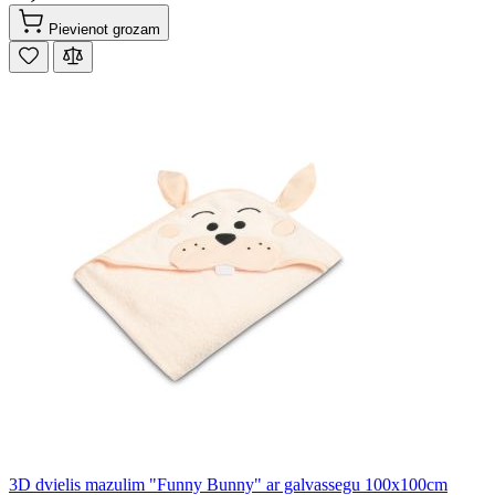
Pievienot grozam
3D dvielis mazulim "Funny Bunny" ar galvassegu 100x100cm