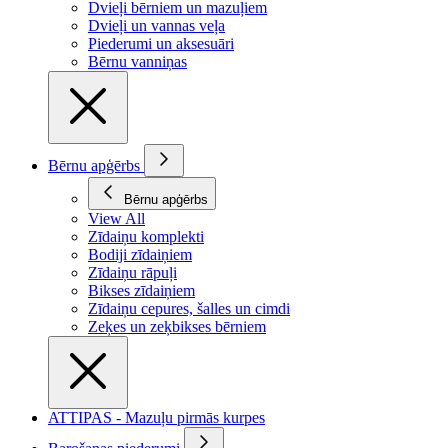
Dvieļi bērniem un mazuļiem
Dvieļi un vannas veļa
Piederumi un aksesuāri
Bērnu vanniņas
Bērnu apģērbs
Bērnu apģērbs
View All
Zīdaiņu komplekti
Bodiji zīdaiņiem
Zīdaiņu rāpuļi
Bikses zīdaiņiem
Zīdaiņu cepures, šalles un cimdi
Zeķes un zeķbikses bērniem
ATTIPAS - Mazuļu pirmās kurpes