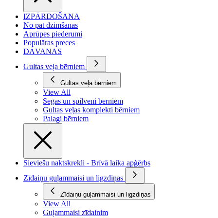
IZPĀRDOŠANA
No pat dzimšanas
Aprūpes piederumi
Populāras preces
DĀVANAS
Gultas veļa bērniem
Gultas veļa bērniem
View All
Segas un spilveni bērniem
Gultas veļas komplekti bērniem
Palagi bērniem
Sieviešu naktskrekli - Brīvā laika apģērbs
Zīdaiņu guļammaisi un ligzdiņas
Zīdaiņu guļammaisi un ligzdiņas
View All
Guļammaisi zīdainim