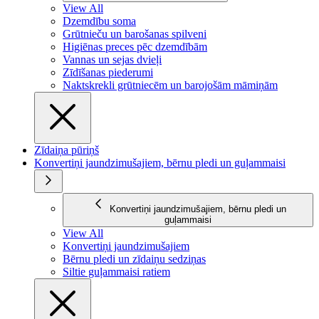
View All
Dzemdību soma
Grūtnieču un barošanas spilveni
Higiēnas preces pēc dzemdībām
Vannas un sejas dvieļi
Zīdīšanas piederumi
Naktskrekli grūtniecēm un barojošām māmiņām
Zīdaiņa pūriņš
Konvertiņi jaundzimušajiem, bērnu pledi un guļammaisi
Konvertiņi jaundzimušajiem, bērnu pledi un
guļammaisi
View All
Konvertiņi jaundzimušajiem
Bērnu pledi un zīdaiņu sedziņas
Siltie guļammaisi ratiem