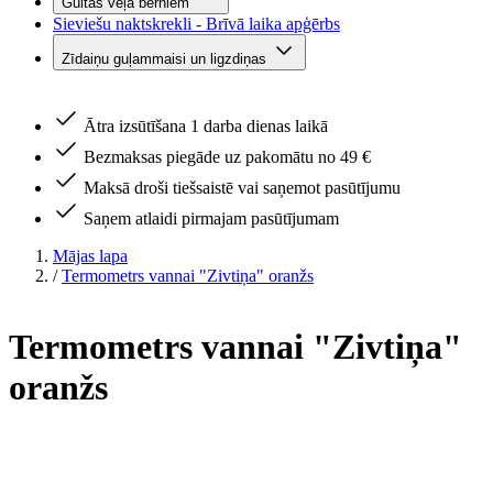
Gultas veļa bērniem
Sieviešu naktskrekli - Brīvā laika apģērbs
Zīdaiņu guļammaisi un ligzdiņas
Ātra izsūtīšana 1 darba dienas laikā
Bezmaksas piegāde uz pakomātu no 49 €
Maksā droši tiešsaistē vai saņemot pasūtījumu
Saņem atlaidi pirmajam pasūtījumam
Mājas lapa
/
Termometrs vannai "Zivtiņa" oranžs
Termometrs vannai "Zivtiņa"
oranžs