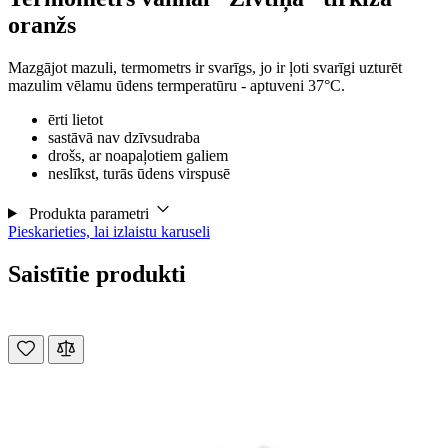
oranžs
Mazgājot mazuli, termometrs ir svarīgs, jo ir ļoti svarīgi uzturēt
mazulim vēlamu ūdens termperatūru - aptuveni 37°C.
ērti lietot
sastāvā nav dzīvsudraba
drošs, ar noapaļotiem galiem
neslīkst, turās ūdens virspusē
Produkta parametri
Pieskarieties, lai izlaistu karuseli
Saistītie produkti