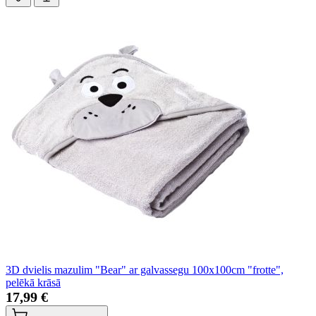
3D dvielis mazulim "Bear" ar galvassegu 100x100cm "frotte",
pelēkā krāsā
17,99 €