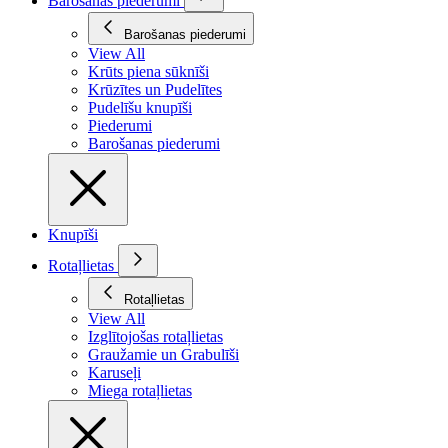
Barošanas piederumi
Barošanas piederumi
View All
Krūts piena sūknīši
Krūzītes un Pudelītes
Pudelīšu knupīši
Piederumi
Barošanas piederumi
Knupīši
Rotaļlietas
Rotaļlietas
View All
Izglītojošas rotaļlietas
Graužamie un Grabulīši
Karuseļi
Miega rotaļlietas