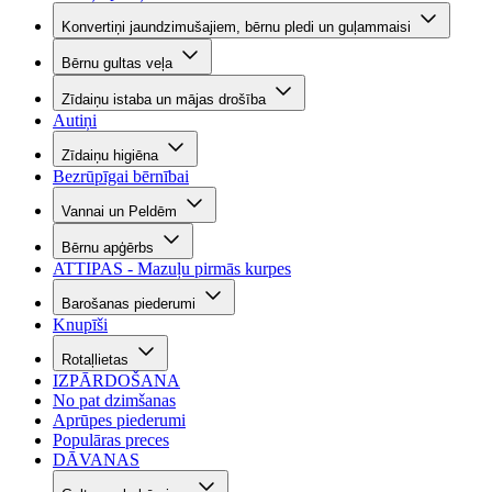
Konvertiņi jaundzimušajiem, bērnu pledi un guļammaisi
Bērnu gultas veļa
Zīdaiņu istaba un mājas drošība
Autiņi
Zīdaiņu higiēna
Bezrūpīgai bērnībai
Vannai un Peldēm
Bērnu apģērbs
ATTIPAS - Mazuļu pirmās kurpes
Barošanas piederumi
Knupīši
Rotaļlietas
IZPĀRDOŠANA
No pat dzimšanas
Aprūpes piederumi
Populāras preces
DĀVANAS