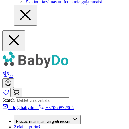
Zīdaiņu ligzdiņas un Ietināmie guļammaisi
0
Search
info@babydo.lt
+37069832905
Preces māmiņām un grūtniecēm
Zīdaiņa pūriņš