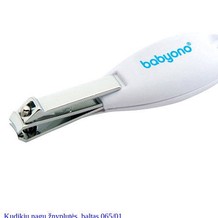
Kudikių nagų žnyplutės, baltas 065/01