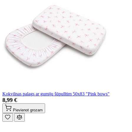
Kokvilnas palags ar gumiju šūpulītim 50x83 "Pink bows"
8,99 €
Pievienot grozam