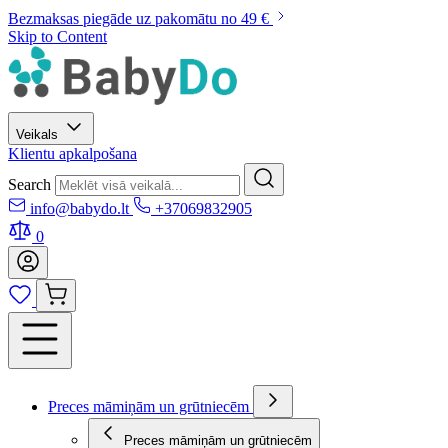
Bezmaksas piegāde uz pakomātu no 49 €
Skip to Content
Veikals
Klientu apkalpošana
Search
info@babydo.lt
+37069832905
0
Preces māmiņām un grūtniecēm
Preces māmiņām un grūtniecēm