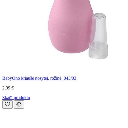
BabyOno kriaušė nosytei, rožinė, 043/03
2,99 €
Skatīt produktu