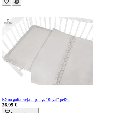
Bērnu gultas veļa ar palags "Royal" pelēks
36,99 €