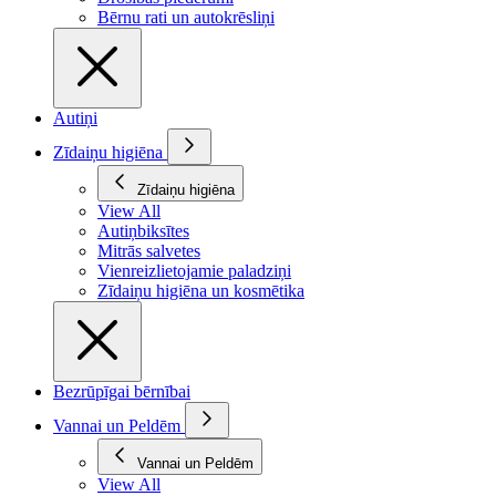
Bērnu rati un autokrēsliņi
Autiņi
Zīdaiņu higiēna
Zīdaiņu higiēna
View All
Autiņbiksītes
Mitrās salvetes
Vienreizlietojamie paladziņi
Zīdaiņu higiēna un kosmētika
Bezrūpīgai bērnībai
Vannai un Peldēm
Vannai un Peldēm
View All