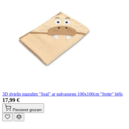
3D dvielis mazulim "Seal" ar galvassegu 100x100cm "frotte" bēšs
17,99 €
Pievienot grozam