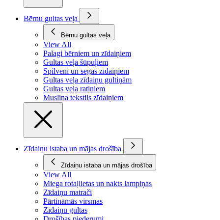
Bērnu gultas veļa
Bērnu gultas veļa
View All
Palagi bērniem un zīdaiņiem
Gultas veļa šūpuļiem
Spilveni un segas zīdaiņiem
Gultas veļa zīdaiņu gultiņām
Gultas veļa ratiņiem
Muslina tekstils zīdaiņiem
Zīdaiņu istaba un mājas drošība
Zīdaiņu istaba un mājas drošība
View All
Miega rotaļlietas un nakts lampiņas
Zīdaiņu matrači
Pārtināmās virsmas
Zīdaiņu gultas
Drošības piederumi