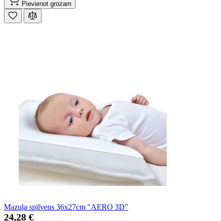
Pievienot grozam
Mazuļa spilvens 36x27cm "AERO 3D"
24,28 €