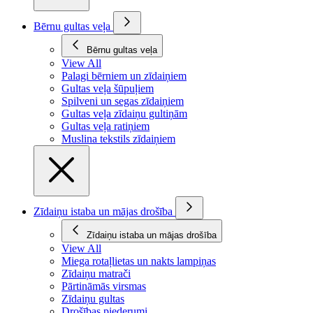
Bērnu gultas veļa
Bērnu gultas veļa
View All
Palagi bērniem un zīdaiņiem
Gultas veļa šūpuļiem
Spilveni un segas zīdaiņiem
Gultas veļa zīdaiņu gultiņām
Gultas veļa ratiņiem
Muslina tekstils zīdaiņiem
Zīdaiņu istaba un mājas drošība
Zīdaiņu istaba un mājas drošība
View All
Miega rotaļlietas un nakts lampiņas
Zīdaiņu matrači
Pārtināmās virsmas
Zīdaiņu gultas
Drošības piederumi