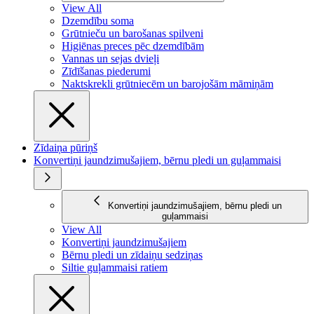
View All
Dzemdību soma
Grūtnieču un barošanas spilveni
Higiēnas preces pēc dzemdībām
Vannas un sejas dvieļi
Zīdīšanas piederumi
Naktskrekli grūtniecēm un barojošām māmiņām
Zīdaiņa pūriņš
Konvertiņi jaundzimušajiem, bērnu pledi un guļammaisi
Konvertiņi jaundzimušajiem, bērnu pledi un
guļammaisi
View All
Konvertiņi jaundzimušajiem
Bērnu pledi un zīdaiņu sedziņas
Siltie guļammaisi ratiem