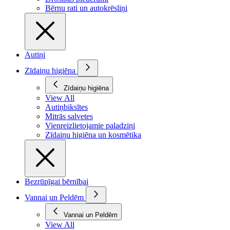
Bērnu rati un autokrēsliņi
Autiņi
Zīdaiņu higiēna
Zīdaiņu higiēna
View All
Autiņbiksītes
Mitrās salvetes
Vienreizlietojamie paladziņi
Zīdaiņu higiēna un kosmētika
Bezrūpīgai bērnībai
Vannai un Peldēm
Vannai un Peldēm
View All