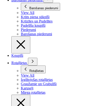
Barošanas piederumi
Barošanas piederumi
View All
Krūts piena sūknīši
Krūzītes un Pudelītes
Pudelīšu knupīši
Piederumi
Barošanas piederumi
Knupīši
Rotaļlietas
Rotaļlietas
View All
Izglītojošas rotaļlietas
Graužamie un Grabulīši
Karuseļi
Miega rotaļlietas