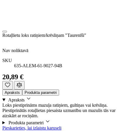
Rotaļlietu loks ratiņiem/krēsliņam "Taurenīši"
Nav noliktavā
SKU
635-ALEM-61-9027-94B
20,89 €
Apraksts
Produkta parametri
Apraksts
Loks piestiprināms mazuļa ratiņiem, gultiņas vai krēsliņa.
Piestiprinātās rotaļlietas piesaista uzmanību un mazulis tās var
aizskārt ar rociņām.
Produkta parametri
Pieskarieties, lai izlaistu karuseli