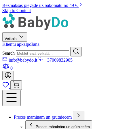
Bezmaksas piegāde uz pakomātu no 49 €
Skip to Content
Veikals
Klientu apkalpošana
Search
info@babydo.lt
+37069832905
0
Preces māmiņām un grūtniecēm
Preces māmiņām un grūtniecēm