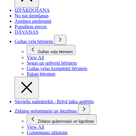
IZPĀRDOŠANA
No pat dzimšanas
Aprūpes piederumi
Populāras preces
DĀVANAS
Gultas veļa bērniem
Gultas veļa bērniem
View All
Segas un spilveni bērniem
Gultas veļas komplekti bērniem
Palagi bērniem
Sieviešu naktskrekli - Brīvā laika apģērbs
Zīdaiņu guļammaisi un ligzdiņas
Zīdaiņu guļammaisi un ligzdiņas
View All
Guļammaisi zīdainim