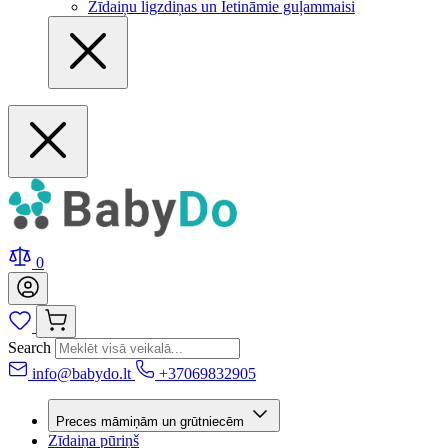
Zīdaiņu ligzdiņas un Ietināmie guļammaisi
0
Search
info@babydo.lt
+37069832905
Preces māmiņām un grūtniecēm
Zīdaiņa pūriņš