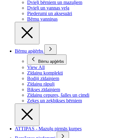
Dvieļi bērniem un mazuļiem
Dvieļi un vannas veļa
Piederumi un aksesuāri
Bērnu vanniņas
Bērnu apģērbs
Bērnu apģērbs
View All
Zīdaiņu komplekti
Bodiji zīdaiņiem
Zīdaiņu rāpuļi
Bikses zīdaiņiem
Zīdaiņu cepures, šalles un cimdi
Zeķes un zeķbikses bērniem
ATTIPAS - Mazuļu pirmās kurpes