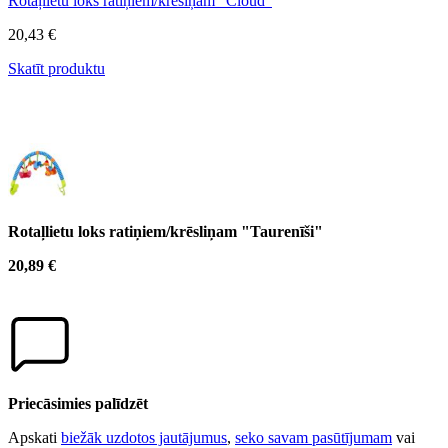
Rotaļlietu loks ratiņiem/krēsiņam "Cloud"
20,43 €
Skatīt produktu
Rotaļlietu loks ratiņiem/krēsliņam "Taurenīši"
20,89 €
Priecāsimies palīdzēt
Apskati
biežāk uzdotos jautājumus
,
seko savam pasūtījumam
vai