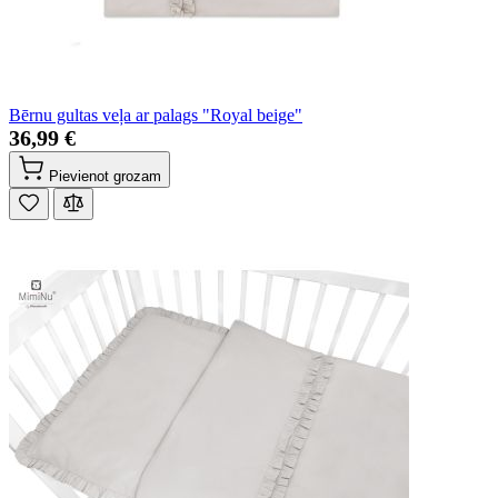
Bērnu gultas veļa ar palags "Royal beige"
36,99 €
Pievienot grozam