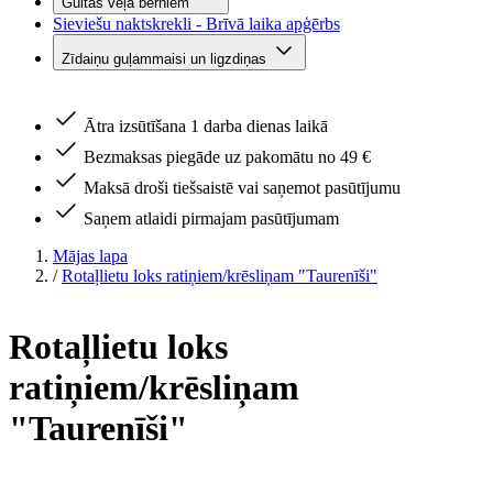
Gultas veļa bērniem
Sieviešu naktskrekli - Brīvā laika apģērbs
Zīdaiņu guļammaisi un ligzdiņas
Ātra izsūtīšana 1 darba dienas laikā
Bezmaksas piegāde uz pakomātu no 49 €
Maksā droši tiešsaistē vai saņemot pasūtījumu
Saņem atlaidi pirmajam pasūtījumam
Mājas lapa
/
Rotaļlietu loks ratiņiem/krēsliņam "Taurenīši"
Rotaļlietu loks
ratiņiem/krēsliņam
"Taurenīši"