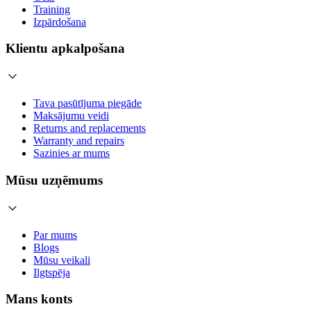
Training
Izpārdošana
Klientu apkalpošana
Tava pasūtījuma piegāde
Maksājumu veidi
Returns and replacements
Warranty and repairs
Sazinies ar mums
Mūsu uzņēmums
Par mums
Blogs
Mūsu veikali
Ilgtspēja
Mans konts