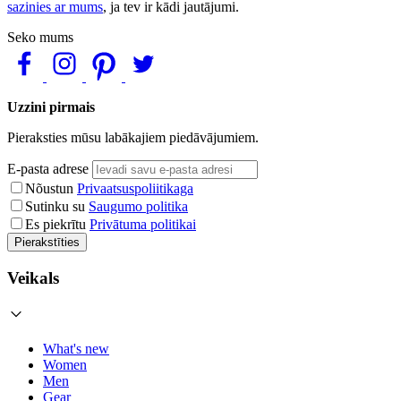
sazinies ar mums
, ja tev ir kādi jautājumi.
Seko mums
Uzzini pirmais
Pieraksties mūsu labākajiem piedāvājumiem.
E-pasta adrese
Nõustun
Privaatsuspoliitikaga
Sutinku su
Saugumo politika
Es piekrītu
Privātuma politikai
Pierakstīties
Veikals
What's new
Women
Men
Gear