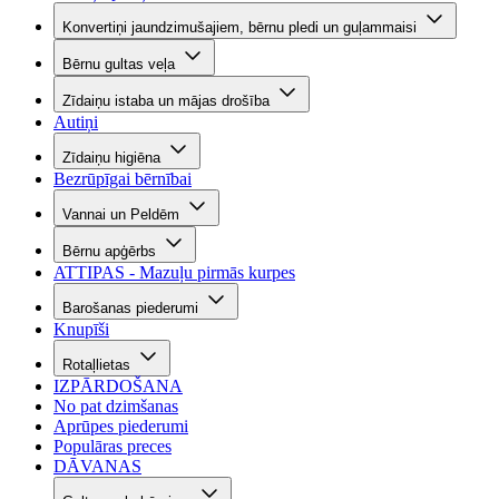
Konvertiņi jaundzimušajiem, bērnu pledi un guļammaisi
Bērnu gultas veļa
Zīdaiņu istaba un mājas drošība
Autiņi
Zīdaiņu higiēna
Bezrūpīgai bērnībai
Vannai un Peldēm
Bērnu apģērbs
ATTIPAS - Mazuļu pirmās kurpes
Barošanas piederumi
Knupīši
Rotaļlietas
IZPĀRDOŠANA
No pat dzimšanas
Aprūpes piederumi
Populāras preces
DĀVANAS