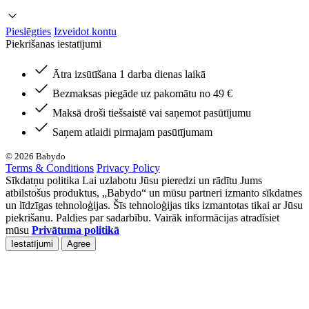
Pieslēgties
Izveidot kontu
Piekrišanas iestatījumi
Ātra izsūtīšana 1 darba dienas laikā
Bezmaksas piegāde uz pakomātu no 49 €
Maksā droši tiešsaistē vai saņemot pasūtījumu
Saņem atlaidi pirmajam pasūtījumam
© 2026 Babydo
Terms & Conditions
Privacy Policy
Sīkdatņu politika Lai uzlabotu Jūsu pieredzi un rādītu Jums
atbilstošus produktus, „Babydo“ un mūsu partneri izmanto sīkdatnes
un līdzīgas tehnoloģijas. Šīs tehnoloģijas tiks izmantotas tikai ar Jūsu
piekrišanu. Paldies par sadarbību. Vairāk informācijas atradīsiet
mūsu
Privātuma politikā
Iestatījumi
Agree