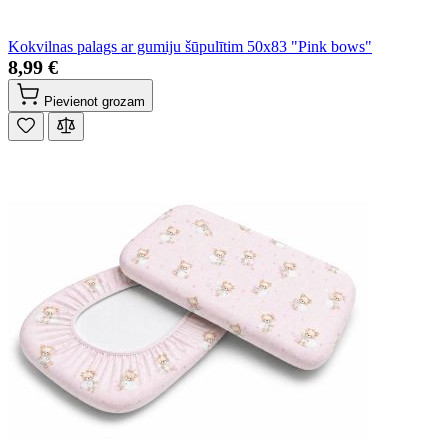
Kokvilnas palags ar gumiju šūpulītim 50x83 "Pink bows"
8,99 €
Pievienot grozam