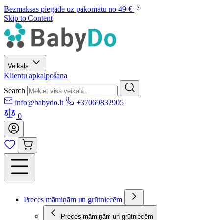
Bezmaksas piegāde uz pakomātu no 49 €
Skip to Content
Veikals
Klientu apkalpošana
Search
info@babydo.lt
+37069832905
0
Preces māmiņām un grūtniecēm
Preces māmiņām un grūtniecēm