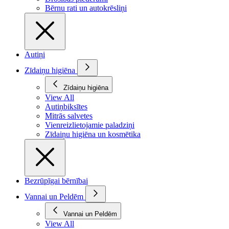
Bērnu rati un autokrēsliņi
Autiņi
Zīdaiņu higiēna
Zīdaiņu higiēna
View All
Autiņbiksītes
Mitrās salvetes
Vienreizlietojamie paladziņi
Zīdaiņu higiēna un kosmētika
Bezrūpīgai bērnībai
Vannai un Peldēm
Vannai un Peldēm
View All