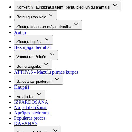
Konvertiņi jaundzimušajiem, bērnu pledi un guļammaisi
Bērnu gultas veļa
Zīdaiņu istaba un mājas drošība
Autiņi
Zīdaiņu higiēna
Bezrūpīgai bērnībai
Vannai un Peldēm
Bērnu apģērbs
ATTIPAS - Mazuļu pirmās kurpes
Barošanas piederumi
Knupīši
Rotaļlietas
IZPĀRDOŠANA
No pat dzimšanas
Aprūpes piederumi
Populāras preces
DĀVANAS