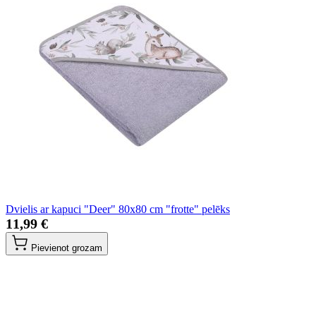
Dvielis ar kapuci "Deer" 80x80 cm "frotte" pelēks
11,99 €
Pievienot grozam