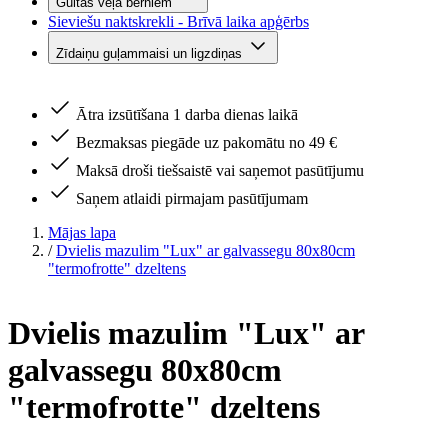
Gultas veļa bērniem
Sieviešu naktskrekli - Brīvā laika apģērbs
Zīdaiņu guļammaisi un ligzdiņas
Ātra izsūtīšana 1 darba dienas laikā
Bezmaksas piegāde uz pakomātu no 49 €
Maksā droši tiešsaistē vai saņemot pasūtījumu
Saņem atlaidi pirmajam pasūtījumam
Mājas lapa
/
Dvielis mazulim "Lux" ar galvassegu 80x80cm
"termofrotte" dzeltens
Dvielis mazulim "Lux" ar
galvassegu 80x80cm
"termofrotte" dzeltens