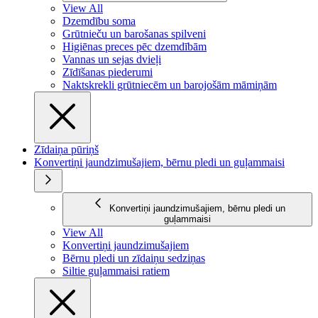
View All
Dzemdību soma
Grūtnieču un barošanas spilveni
Higiēnas preces pēc dzemdībām
Vannas un sejas dvieļi
Zīdīšanas piederumi
Naktskrekli grūtniecēm un barojošām māmiņām
Zīdaiņa pūriņš
Konvertiņi jaundzimušajiem, bērnu pledi un guļammaisi
Konvertiņi jaundzimušajiem, bērnu pledi un
guļammaisi
View All
Konvertiņi jaundzimušajiem
Bērnu pledi un zīdaiņu sedziņas
Siltie guļammaisi ratiem