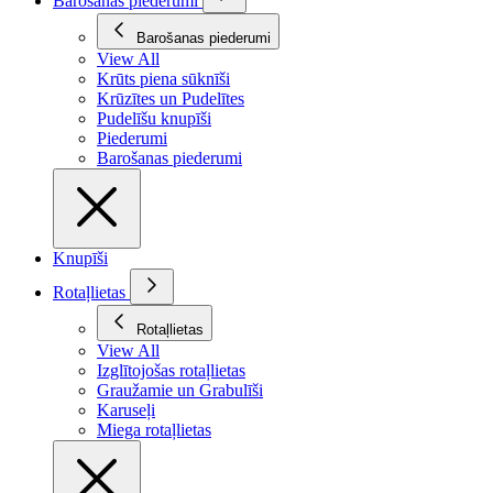
Barošanas piederumi
Barošanas piederumi
View All
Krūts piena sūknīši
Krūzītes un Pudelītes
Pudelīšu knupīši
Piederumi
Barošanas piederumi
Knupīši
Rotaļlietas
Rotaļlietas
View All
Izglītojošas rotaļlietas
Graužamie un Grabulīši
Karuseļi
Miega rotaļlietas