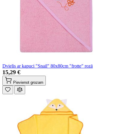
Dvielis ar kapuci "Snail" 80x80cm "frotte" rozā
15,29 €
Pievienot grozam