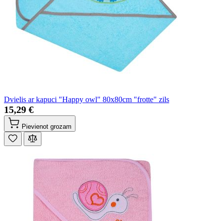
Dvielis ar kapuci "Happy owl" 80x80cm "frotte" zils
15,29 €
Pievienot grozam