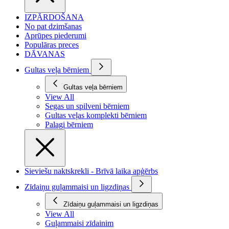
IZPĀRDOŠANA
No pat dzimšanas
Aprūpes piederumi
Populāras preces
DĀVANAS
Gultas veļa bērniem
Gultas veļa bērniem
View All
Segas un spilveni bērniem
Gultas veļas komplekti bērniem
Palagi bērniem
Sieviešu naktskrekli - Brīvā laika apģērbs
Zīdaiņu guļammaisi un ligzdiņas
Zīdaiņu guļammaisi un ligzdiņas
View All
Guļammaisi zīdainim