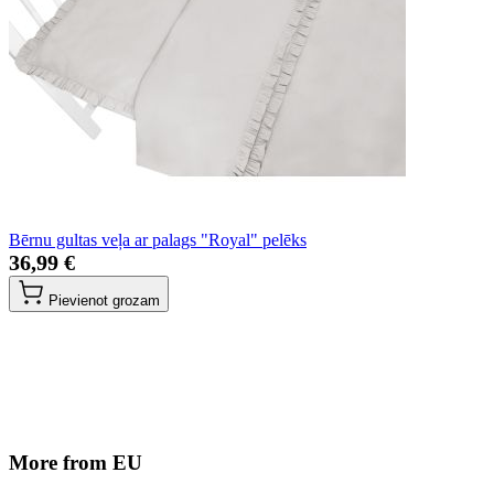
Bērnu gultas veļa ar palags "Royal" pelēks
36,99 €
Pievienot grozam
More from EU