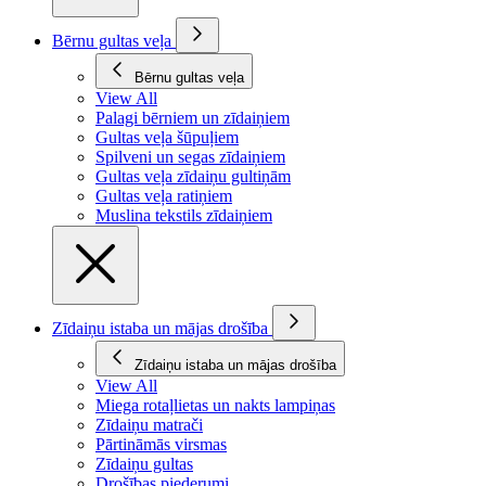
Bērnu gultas veļa
Bērnu gultas veļa
View All
Palagi bērniem un zīdaiņiem
Gultas veļa šūpuļiem
Spilveni un segas zīdaiņiem
Gultas veļa zīdaiņu gultiņām
Gultas veļa ratiņiem
Muslina tekstils zīdaiņiem
Zīdaiņu istaba un mājas drošība
Zīdaiņu istaba un mājas drošība
View All
Miega rotaļlietas un nakts lampiņas
Zīdaiņu matrači
Pārtināmās virsmas
Zīdaiņu gultas
Drošības piederumi