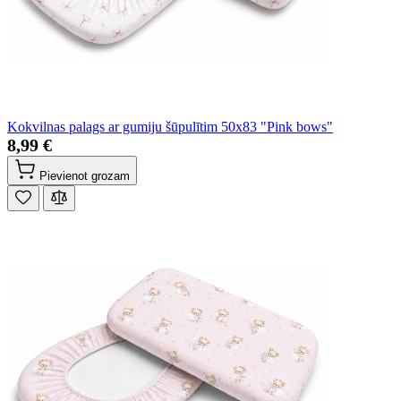
Kokvilnas palags ar gumiju šūpulītim 50x83 "Pink bows"
8,99 €
Pievienot grozam