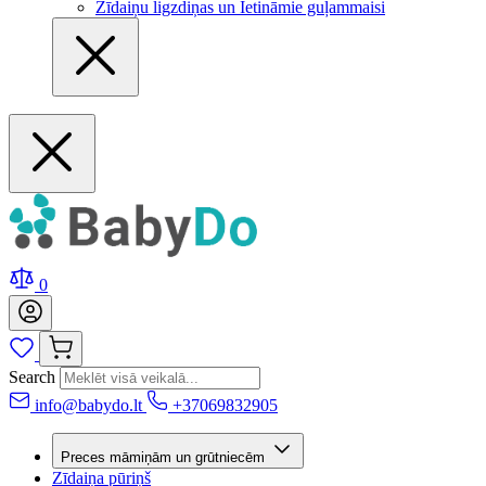
Zīdaiņu ligzdiņas un Ietināmie guļammaisi
0
Search
info@babydo.lt
+37069832905
Preces māmiņām un grūtniecēm
Zīdaiņa pūriņš