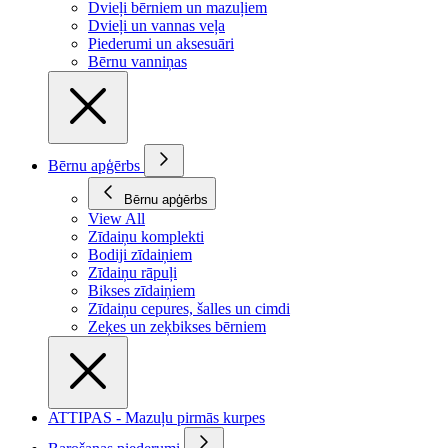
Dvieļi bērniem un mazuļiem
Dvieļi un vannas veļa
Piederumi un aksesuāri
Bērnu vanniņas
Bērnu apģērbs
Bērnu apģērbs
View All
Zīdaiņu komplekti
Bodiji zīdaiņiem
Zīdaiņu rāpuļi
Bikses zīdaiņiem
Zīdaiņu cepures, šalles un cimdi
Zeķes un zeķbikses bērniem
ATTIPAS - Mazuļu pirmās kurpes