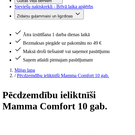
Gultas veļa bērniem
Sieviešu naktskrekli - Brīvā laika apģērbs
Zīdaiņu guļammaisi un ligzdiņas
Ātra izsūtīšana 1 darba dienas laikā
Bezmaksas piegāde uz pakomātu no 49 €
Maksā droši tiešsaistē vai saņemot pasūtījumu
Saņem atlaidi pirmajam pasūtījumam
Mājas lapa
/
Pēcdzemdību ieliktnīši Mamma Comfort 10 gab.
Pēcdzemdību ieliktnīši
Mamma Comfort 10 gab.