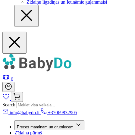
Zīdaiņu ligzdiņas un Ietināmie guļammaisi
0
Search
info@babydo.lt
+37069832905
Preces māmiņām un grūtniecēm
Zīdaiņa pūriņš