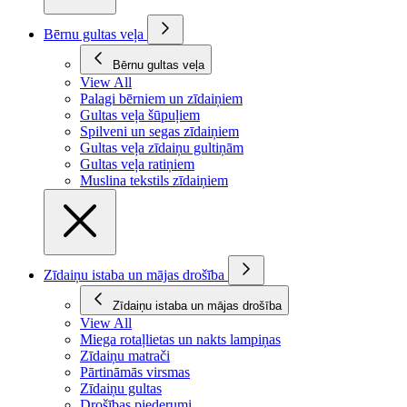
Bērnu gultas veļa
Bērnu gultas veļa
View All
Palagi bērniem un zīdaiņiem
Gultas veļa šūpuļiem
Spilveni un segas zīdaiņiem
Gultas veļa zīdaiņu gultiņām
Gultas veļa ratiņiem
Muslina tekstils zīdaiņiem
Zīdaiņu istaba un mājas drošība
Zīdaiņu istaba un mājas drošība
View All
Miega rotaļlietas un nakts lampiņas
Zīdaiņu matrači
Pārtināmās virsmas
Zīdaiņu gultas
Drošības piederumi