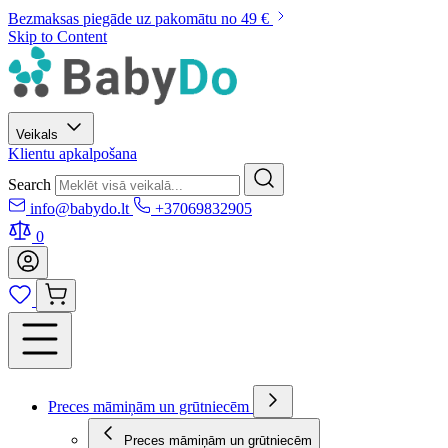
Bezmaksas piegāde uz pakomātu no 49 €
Skip to Content
Veikals
Klientu apkalpošana
Search
info@babydo.lt
+37069832905
0
Preces māmiņām un grūtniecēm
Preces māmiņām un grūtniecēm