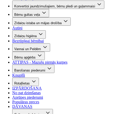
Konvertiņi jaundzimušajiem, bērnu pledi un guļammaisi
Bērnu gultas veļa
Zīdaiņu istaba un mājas drošība
Autiņi
Zīdaiņu higiēna
Bezrūpīgai bērnībai
Vannai un Peldēm
Bērnu apģērbs
ATTIPAS - Mazuļu pirmās kurpes
Barošanas piederumi
Knupīši
Rotaļlietas
IZPĀRDOŠANA
No pat dzimšanas
Aprūpes piederumi
Populāras preces
DĀVANAS