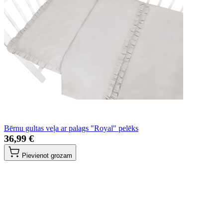
Bērnu gultas veļa ar palags "Royal" pelēks
36,99 €
Pievienot grozam