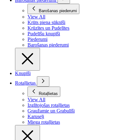
Barošanas piederumi
Barošanas piederumi
View All
Krūts piena sūknīši
Krūzītes un Pudelītes
Pudelīšu knupīši
Piederumi
Barošanas piederumi
Knupīši
Rotaļlietas
Rotaļlietas
View All
Izglītojošas rotaļlietas
Graužamie un Grabulīši
Karuseļi
Miega rotaļlietas