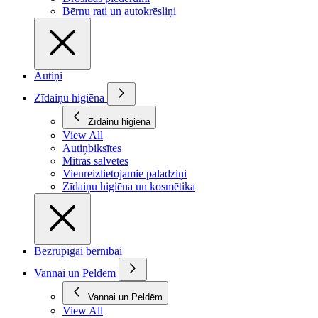
Bērnu rati un autokrēsliņi
Autiņi
Zīdaiņu higiēna
Zīdaiņu higiēna
View All
Autiņbiksītes
Mitrās salvetes
Vienreizlietojamie paladziņi
Zīdaiņu higiēna un kosmētika
Bezrūpīgai bērnībai
Vannai un Peldēm
Vannai un Peldēm
View All