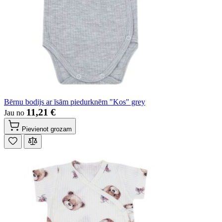
Bērnu bodijs ar īsām piedurknēm "Kos" grey
11,21 €
Jau no
Pievienot grozam