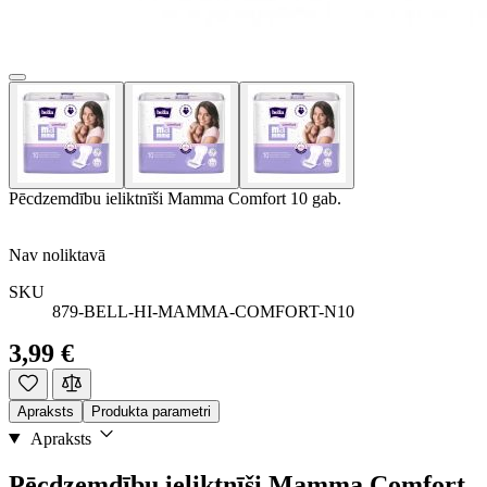
Pēcdzemdību ieliktnīši Mamma Comfort 10 gab.
Nav noliktavā
SKU
879-BELL-HI-MAMMA-COMFORT-N10
3,99 €
Apraksts
Produkta parametri
Apraksts
Pēcdzemdību ieliktnīši Mamma Comfort