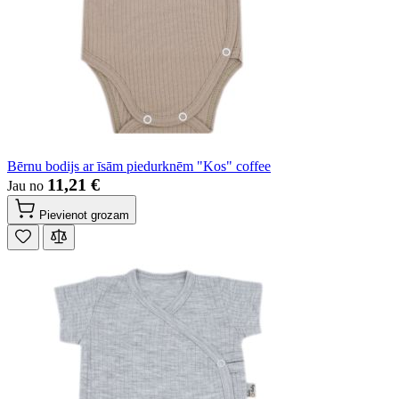
Bērnu bodijs ar īsām piedurknēm "Kos" coffee
11,21 €
Jau no
Pievienot grozam