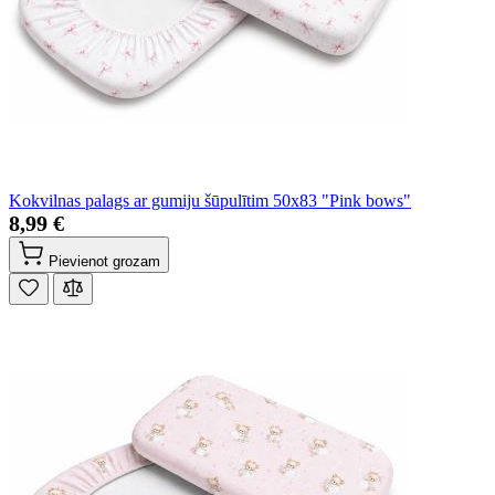
Kokvilnas palags ar gumiju šūpulītim 50x83 "Pink bows"
8,99 €
Pievienot grozam