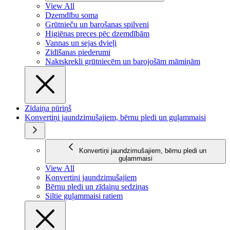
View All
Dzemdību soma
Grūtnieču un barošanas spilveni
Higiēnas preces pēc dzemdībām
Vannas un sejas dvieļi
Zīdīšanas piederumi
Naktskrekli grūtniecēm un barojošām māmiņām
Zīdaiņa pūriņš
Konvertiņi jaundzimušajiem, bērnu pledi un guļammaisi
Konvertiņi jaundzimušajiem, bērnu pledi un
guļammaisi
View All
Konvertiņi jaundzimušajiem
Bērnu pledi un zīdaiņu sedziņas
Siltie guļammaisi ratiem