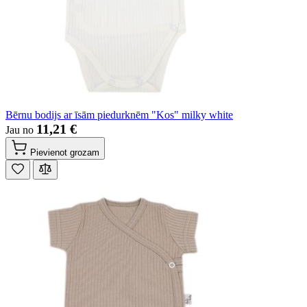
Bērnu bodijs ar īsām piedurknēm "Kos" milky white
11,21 €
Jau no
Pievienot grozam