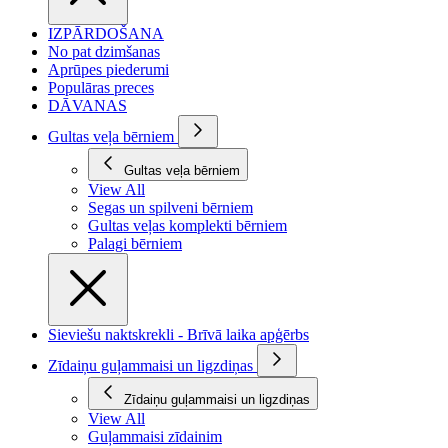
IZPĀRDOŠANA
No pat dzimšanas
Aprūpes piederumi
Populāras preces
DĀVANAS
Gultas veļa bērniem
Gultas veļa bērniem
View All
Segas un spilveni bērniem
Gultas veļas komplekti bērniem
Palagi bērniem
Sieviešu naktskrekli - Brīvā laika apģērbs
Zīdaiņu guļammaisi un ligzdiņas
Zīdaiņu guļammaisi un ligzdiņas
View All
Guļammaisi zīdainim