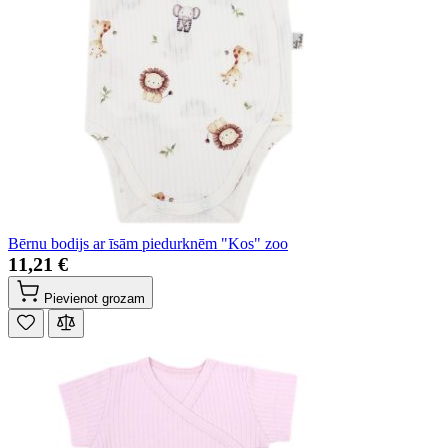
Bērnu bodijs ar īsām piedurknēm "Kos" zoo
11,21 €
Pievienot grozam