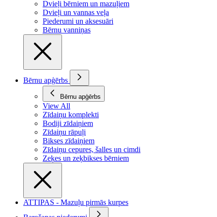
Dvieļi bērniem un mazuļiem
Dvieļi un vannas veļa
Piederumi un aksesuāri
Bērnu vanniņas
Bērnu apģērbs
Bērnu apģērbs
View All
Zīdaiņu komplekti
Bodiji zīdaiņiem
Zīdaiņu rāpuļi
Bikses zīdaiņiem
Zīdaiņu cepures, šalles un cimdi
Zeķes un zeķbikses bērniem
ATTIPAS - Mazuļu pirmās kurpes