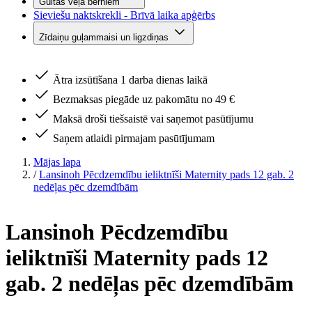
Gultas veļa bērniem
Sieviešu naktskrekli - Brīvā laika apģērbs
Zīdaiņu guļammaisi un ligzdiņas
Ātra izsūtīšana 1 darba dienas laikā
Bezmaksas piegāde uz pakomātu no 49 €
Maksā droši tiešsaistē vai saņemot pasūtījumu
Saņem atlaidi pirmajam pasūtījumam
Mājas lapa
/
Lansinoh Pēcdzemdību ieliktnīši Maternity pads 12 gab. 2
nedēļas pēc dzemdībām
Lansinoh Pēcdzemdību
ieliktnīši Maternity pads 12
gab. 2 nedēļas pēc dzemdībām