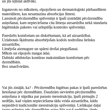
un jūs kļūstat aktīvāki.
Izgatavots no mīkstiem, elpojošiem un dermatoloģiski pārbaudītiem
materiāliem, kas nesamazina absorbcijas līmeni.
Lansinoh pēcdzemdību spilventiņi ir īpaši izstrādāti pēcdzemdību
asiņošanai, kam nepieciešama cita līmeņa aizsardzība nekā standarta
higiēniskās paketes vai urīnpūšļa kontroles spilventiņi.
Paredzēts komfortam un diskrētumam, kā arī aizsardzībai.
Uzlabotais šķidrumu absorbējošais kodols nodrošina lielisku
aizsardzību.
Līmējoša aizmugure un spārni drošai piegulšanai.
Mīksts un elpojošs maigai ādai.
Dabiski atbilstošas ​​kontūras maksimālam komfortam pēc
dzemdībām.
Bez smaržvielām.
Vai jūs zinājāt, ka? - Pēcdzemdību higiēnas pakas ir īpaši paredzētas
lietošanai pēc dzemdībām. Daudzām sievietēm pēcdzemdību
asiņošana ir stiprāka par parasto menstruāciju, īpaši pirmajās 2
nedēļās, kad viņām nepieciešama tāda veida aizsardzība, kādu
nepiedāvā tradicionālie menstruāciju spilventiņi. Lielākajai daļai
jauno māmiņu pēc dzemdībām asiņo līdz pat 6 nedēļām, tāpēc