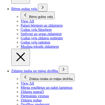
Bērnu gultas veļa
Bērnu gultas veļa
View All
Palagi bērniem un zīdaiņiem
Gultas veļa šūpuļiem
Spilveni un segas zīdaiņiem
Gultas veļa zīdaiņu gultiņām
Gultas veļa ratiņiem
Muslina tekstils zīdaiņiem
Zīdaiņu istaba un mājas drošība
Zīdaiņu istaba un mājas drošība
View All
Miega rotaļlietas un nakts lampiņas
Zīdaiņu matrači
Pārtināmās virsmas
Zīdaiņu gultas
Drošības piederumi