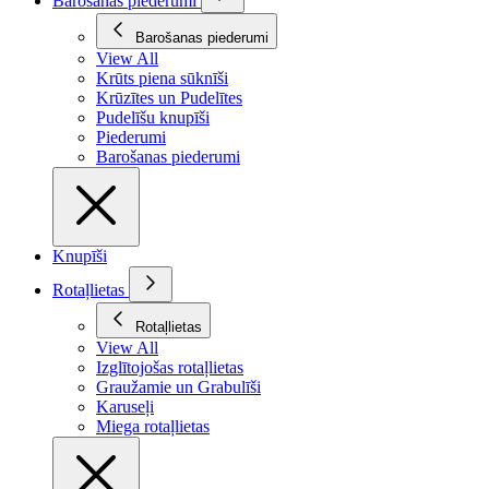
Barošanas piederumi
Barošanas piederumi
View All
Krūts piena sūknīši
Krūzītes un Pudelītes
Pudelīšu knupīši
Piederumi
Barošanas piederumi
Knupīši
Rotaļlietas
Rotaļlietas
View All
Izglītojošas rotaļlietas
Graužamie un Grabulīši
Karuseļi
Miega rotaļlietas