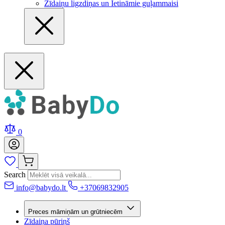
Zīdaiņu ligzdiņas un Ietināmie guļammaisi
0
Search
info@babydo.lt
+37069832905
Preces māmiņām un grūtniecēm
Zīdaiņa pūriņš