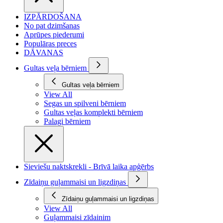
IZPĀRDOŠANA
No pat dzimšanas
Aprūpes piederumi
Populāras preces
DĀVANAS
Gultas veļa bērniem
Gultas veļa bērniem
View All
Segas un spilveni bērniem
Gultas veļas komplekti bērniem
Palagi bērniem
Sieviešu naktskrekli - Brīvā laika apģērbs
Zīdaiņu guļammaisi un ligzdiņas
Zīdaiņu guļammaisi un ligzdiņas
View All
Guļammaisi zīdainim