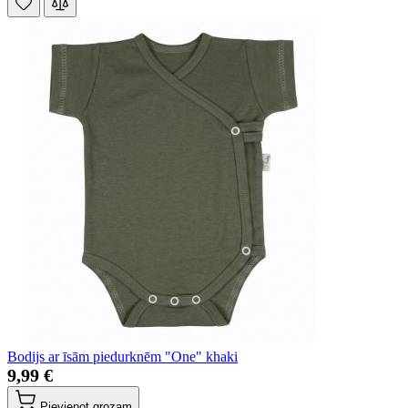
Bodijs ar īsām piedurknēm "One" khaki
9,99 €
Pievienot grozam