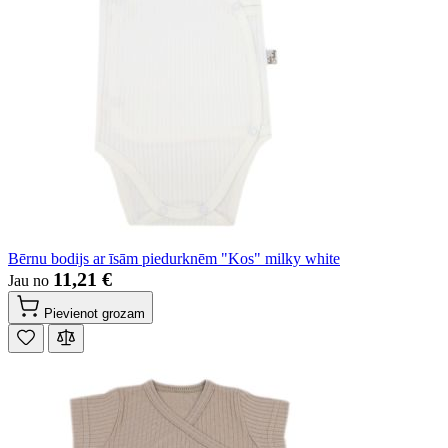
Bērnu bodijs ar īsām piedurknēm "Kos" milky white
11,21 €
Jau no
Pievienot grozam