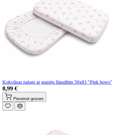
Kokvilnas palags ar gumiju šūpulītim 50x83 "Pink bows"
8,99 €
Pievienot grozam