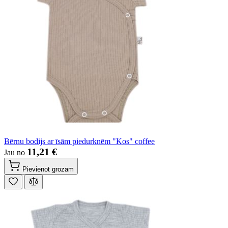
Bērnu bodijs ar īsām piedurknēm "Kos" coffee
11,21 €
Jau no
Pievienot grozam