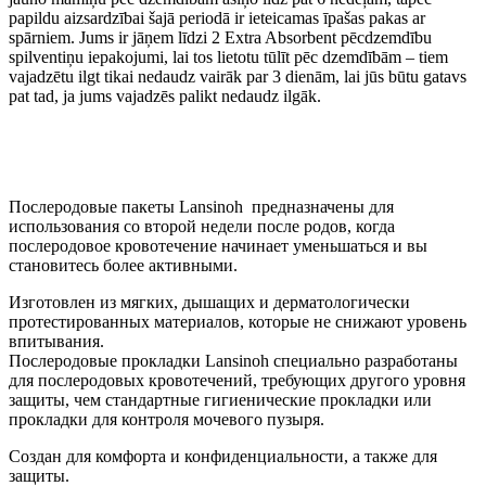
papildu aizsardzībai šajā periodā ir ieteicamas īpašas pakas ar
spārniem. Jums ir jāņem līdzi 2 Extra Absorbent pēcdzemdību
spilventiņu iepakojumi, lai tos lietotu tūlīt pēc dzemdībām – tiem
vajadzētu ilgt tikai nedaudz vairāk par 3 dienām, lai jūs būtu gatavs
pat tad, ja jums vajadzēs palikt nedaudz ilgāk.
Послеродовые пакеты Lansinoh предназначены для
использования со второй недели после родов, когда
послеродовое кровотечение начинает уменьшаться и вы
становитесь более активными.
Изготовлен из мягких, дышащих и дерматологически
протестированных материалов, которые не снижают уровень
впитывания.
Послеродовые прокладки Lansinoh специально разработаны
для послеродовых кровотечений, требующих другого уровня
защиты, чем стандартные гигиенические прокладки или
прокладки для контроля мочевого пузыря.
Создан для комфорта и конфиденциальности, а также для
защиты.