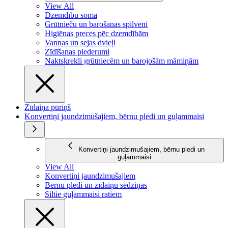
View All
Dzemdību soma
Grūtnieču un barošanas spilveni
Higiēnas preces pēc dzemdībām
Vannas un sejas dvieļi
Zīdīšanas piederumi
Naktskrekli grūtniecēm un barojošām māmiņām
Zīdaiņa pūriņš
Konvertiņi jaundzimušajiem, bērnu pledi un guļammaisi
Konvertiņi jaundzimušajiem, bērnu pledi un
guļammaisi
View All
Konvertiņi jaundzimušajiem
Bērnu pledi un zīdaiņu sedziņas
Siltie guļammaisi ratiem