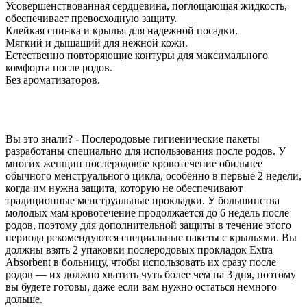
Усовершенствованная сердцевина, поглощающая жидкость,
обеспечивает превосходную защиту.
Клейкая спинка и крылья для надежной посадки.
Мягкий и дышащий для нежной кожи.
Естественно повторяющие контуры для максимального
комфорта после родов.
Без ароматизаторов.
Вы это знали? - Послеродовые гигиенические пакеты
разработаны специально для использования после родов. У
многих женщин послеродовое кровотечение обильнее
обычного менструального цикла, особенно в первые 2 недели,
когда им нужна защита, которую не обеспечивают
традиционные менструальные прокладки. У большинства
молодых мам кровотечение продолжается до 6 недель после
родов, поэтому для дополнительной защиты в течение этого
периода рекомендуются специальные пакеты с крыльями. Вы
должны взять 2 упаковки послеродовых прокладок Extra
Absorbent в больницу, чтобы использовать их сразу после
родов — их должно хватить чуть более чем на 3 дня, поэтому
вы будете готовы, даже если вам нужно остаться немного
дольше.