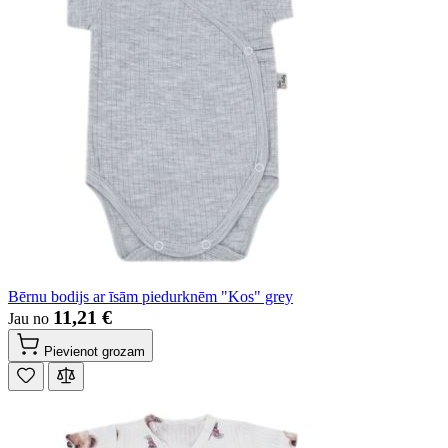
Bērnu bodijs ar īsām piedurknēm "Kos" grey
11,21 €
Jau no
Pievienot grozam