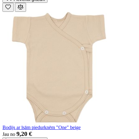
Bodijs ar īsām piedurknēm "One" beige
9,20 €
Jau no