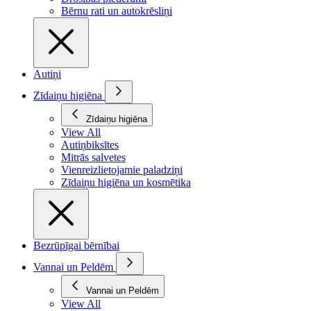
Bērnu rati un autokrēsliņi
Autiņi
Zīdaiņu higiēna
Zīdaiņu higiēna
View All
Autiņbiksītes
Mitrās salvetes
Vienreizlietojamie paladziņi
Zīdaiņu higiēna un kosmētika
Bezrūpīgai bērnībai
Vannai un Peldēm
Vannai un Peldēm
View All