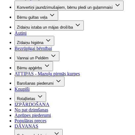
Konvertiņi jaundzimušajiem, bērnu pledi un guļammaisi
Bērnu gultas veļa
Zīdaiņu istaba un mājas drošība
Autiņi
Zīdaiņu higiēna
Bezrūpīgai bērnībai
Vannai un Peldēm
Bērnu apģērbs
ATTIPAS - Mazuļu pirmās kurpes
Barošanas piederumi
Knupīši
Rotaļlietas
IZPĀRDOŠANA
No pat dzimšanas
Aprūpes piederumi
Populāras preces
DĀVANAS