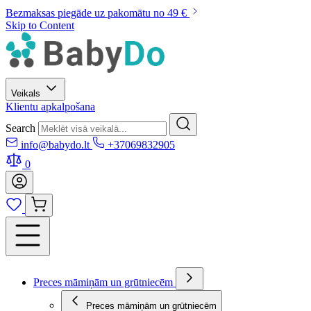
Bezmaksas piegāde uz pakomātu no 49 €
Skip to Content
Veikals
Klientu apkalpošana
Search
info@babydo.lt
+37069832905
0
Preces māmiņām un grūtniecēm
Preces māmiņām un grūtniecēm