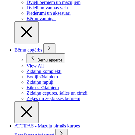
Dvieļi bērniem un mazuļiem
Dvieļi un vannas veļa
Piederumi un aksesuāri
Bērnu vanniņas
Bērnu apģērbs
Bērnu apģērbs
View All
Zīdaiņu komplekti
Bodiji zīdaiņiem
Zīdaiņu rāpuļi
Bikses zīdaiņiem
Zīdaiņu cepures, šalles un cimdi
Zeķes un zeķbikses bērniem
ATTIPAS - Mazuļu pirmās kurpes