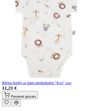
Bērnu bodijs ar īsām piedurknēm "Kos" zoo
11,21 €
Pievienot grozam