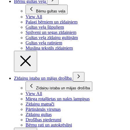
Bērnu gultas veļa
Bērnu gultas veļa
View All
Palagi bērniem un zīdaiņiem
Gultas veļa šūpuļiem
Spilveni un segas zīdaiņiem
Gultas veļa zīdaiņu gultiņām
Gultas veļa ratiņiem
Muslina tekstils zīdaiņiem
Zīdaiņu istaba un mājas drošība
Zīdaiņu istaba un mājas drošība
View All
Miega rotaļlietas un nakts lampiņas
Zīdaiņu matrači
Pārtināmās virsmas
Zīdaiņu gultas
Drošības piederumi
Bērnu rati un autokrēsliņi