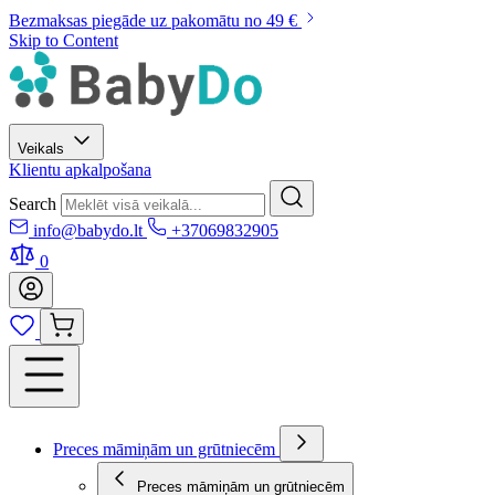
Bezmaksas piegāde uz pakomātu no 49 €
Skip to Content
Veikals
Klientu apkalpošana
Search
info@babydo.lt
+37069832905
0
Preces māmiņām un grūtniecēm
Preces māmiņām un grūtniecēm