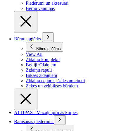
Piederumi un aksesuāri
Bērnu vanniņas
Bērnu apģērbs
Bērnu apģērbs
View All
Zīdaiņu komplekti
Bodiji zīdaiņiem
Zīdaiņu rāpuļi
Bikses zīdaiņiem
Zīdaiņu cepures, šalles un cimdi
Zeķes un zeķbikses bērniem
ATTIPAS - Mazuļu pirmās kurpes
Barošanas piederumi