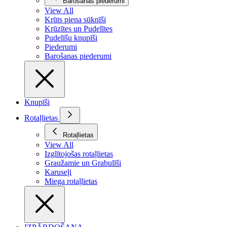
Barošanas piederumi
View All
Krūts piena sūknīši
Krūzītes un Pudelītes
Pudelīšu knupīši
Piederumi
Barošanas piederumi
Knupīši
Rotaļlietas
Rotaļlietas
View All
Izglītojošas rotaļlietas
Graužamie un Grabulīši
Karuseļi
Miega rotaļlietas