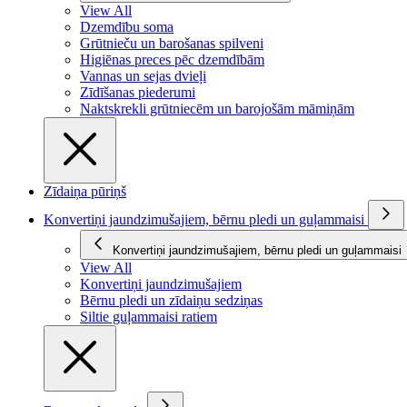
View All
Dzemdību soma
Grūtnieču un barošanas spilveni
Higiēnas preces pēc dzemdībām
Vannas un sejas dvieļi
Zīdīšanas piederumi
Naktskrekli grūtniecēm un barojošām māmiņām
Zīdaiņa pūriņš
Konvertiņi jaundzimušajiem, bērnu pledi un guļammaisi
Konvertiņi jaundzimušajiem, bērnu pledi un guļammaisi
View All
Konvertiņi jaundzimušajiem
Bērnu pledi un zīdaiņu sedziņas
Siltie guļammaisi ratiem