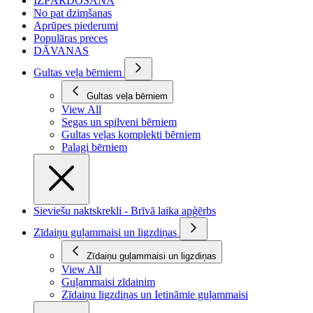
IZPĀRDOŠANA
No pat dzimšanas
Aprūpes piederumi
Populāras preces
DĀVANAS
Gultas veļa bērniem
Gultas veļa bērniem
View All
Segas un spilveni bērniem
Gultas veļas komplekti bērniem
Palagi bērniem
Sieviešu naktskrekli - Brīvā laika apģērbs
Zīdaiņu guļammaisi un ligzdiņas
Zīdaiņu guļammaisi un ligzdiņas
View All
Guļammaisi zīdainim
Zīdaiņu ligzdiņas un Ietināmie guļammaisi