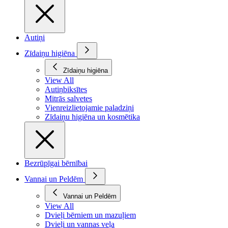
Autiņi
Zīdaiņu higiēna
Zīdaiņu higiēna
View All
Autiņbiksītes
Mitrās salvetes
Vienreizlietojamie paladziņi
Zīdaiņu higiēna un kosmētika
Bezrūpīgai bērnībai
Vannai un Peldēm
Vannai un Peldēm
View All
Dvieļi bērniem un mazuļiem
Dvieļi un vannas veļa