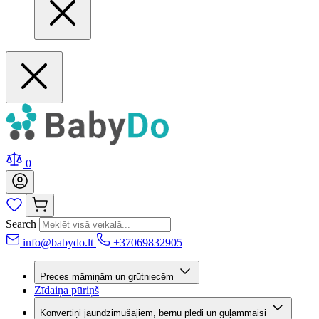
0
Search
info@babydo.lt
+37069832905
Preces māmiņām un grūtniecēm
Zīdaiņa pūriņš
Konvertiņi jaundzimušajiem, bērnu pledi un guļammaisi