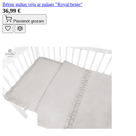
Bērnu gultas veļa ar palags "Royal beige"
36,99 €
Pievienot grozam