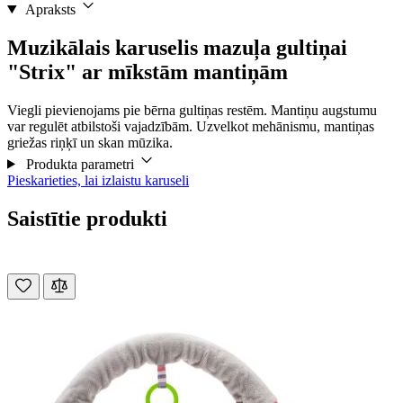
Apraksts
Muzikālais karuselis mazuļa gultiņai
"Strix" ar mīkstām mantiņām
Viegli pievienojams pie bērna gultiņas restēm. Mantiņu augstumu
var regulēt atbilstoši vajadzībām. Uzvelkot mehānismu, mantiņas
griežas riņķī un skan mūzika.
Produkta parametri
Pieskarieties, lai izlaistu karuseli
Saistītie produkti