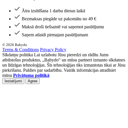
Ātra izsūtīšana 1 darba dienas laikā
Bezmaksas piegāde uz pakomātu no 49 €
Maksā droši tiešsaistē vai saņemot pasūtījumu
Saņem atlaidi pirmajam pasūtījumam
© 2026 Babydo
Terms & Conditions
Privacy Policy
Sīkdatņu politika Lai uzlabotu Jūsu pieredzi un rādītu Jums
atbilstošus produktus, „Babydo“ un mūsu partneri izmanto sīkdatnes
un līdzīgas tehnoloģijas. Šīs tehnoloģijas tiks izmantotas tikai ar Jūsu
piekrišanu. Paldies par sadarbību. Vairāk informācijas atradīsiet
mūsu
Privātuma politikā
Iestatījumi
Agree