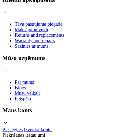
Tava pasūtījuma piegāde
Maksājumu veidi
Returns and replacements
Warranty and repairs
Sazinies ar mums
Mūsu uzņēmums
Par mums
Blogs
Mūsu veikali
Ilgtspēja
Mans konts
Pieslēgties
Izveidot kontu
Piekrišanas iestatījumi