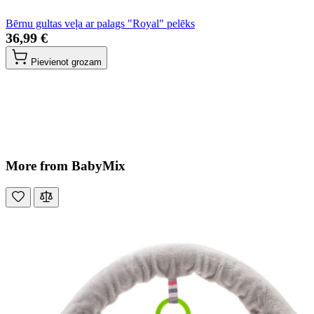
Bērnu gultas veļa ar palags "Royal" pelēks
36,99 €
Pievienot grozam
More from BabyMix