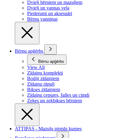
Dvieļi bērniem un mazuļiem
Dvieļi un vannas veļa
Piederumi un aksesuāri
Bērnu vanniņas
Bērnu apģērbs
Bērnu apģērbs
View All
Zīdaiņu komplekti
Bodiji zīdaiņiem
Zīdaiņu rāpuļi
Bikses zīdaiņiem
Zīdaiņu cepures, šalles un cimdi
Zeķes un zeķbikses bērniem
ATTIPAS - Mazuļu pirmās kurpes