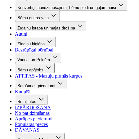
Konvertiņi jaundzimušajiem, bērnu pledi un guļammaisi
Bērnu gultas veļa
Zīdaiņu istaba un mājas drošība
Autiņi
Zīdaiņu higiēna
Bezrūpīgai bērnībai
Vannai un Peldēm
Bērnu apģērbs
ATTIPAS - Mazuļu pirmās kurpes
Barošanas piederumi
Knupīši
Rotaļlietas
IZPĀRDOŠANA
No pat dzimšanas
Aprūpes piederumi
Populāras preces
DĀVANAS