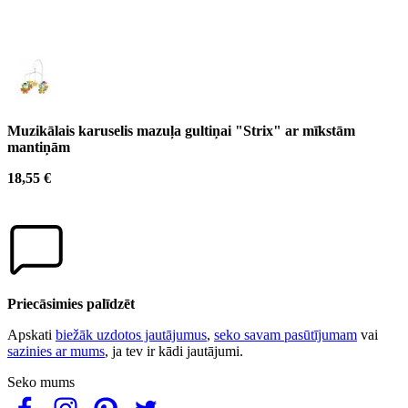
Muzikālais karuselis mazuļa gultiņai "Strix" ar mīkstām
mantiņām
18,55 €
Priecāsimies palīdzēt
Apskati
biežāk uzdotos jautājumus
,
seko savam pasūtījumam
vai
sazinies ar mums
, ja tev ir kādi jautājumi.
Seko mums