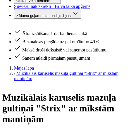
Gultas veļa bērniem
Sieviešu naktskrekli - Brīvā laika apģērbs
Zīdaiņu guļammaisi un ligzdiņas
Ātra izsūtīšana 1 darba dienas laikā
Bezmaksas piegāde uz pakomātu no 49 €
Maksā droši tiešsaistē vai saņemot pasūtījumu
Saņem atlaidi pirmajam pasūtījumam
Mājas lapa
/
Muzikālais karuselis mazuļa gultiņai "Strix" ar mīkstām
mantiņām
Muzikālais karuselis mazuļa
gultiņai "Strix" ar mīkstām
mantiņām