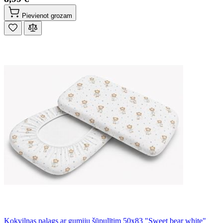
Pievienot grozam
Kokvilnas palags ar gumiju šūpulītim 50x83 "Sweet bear white"