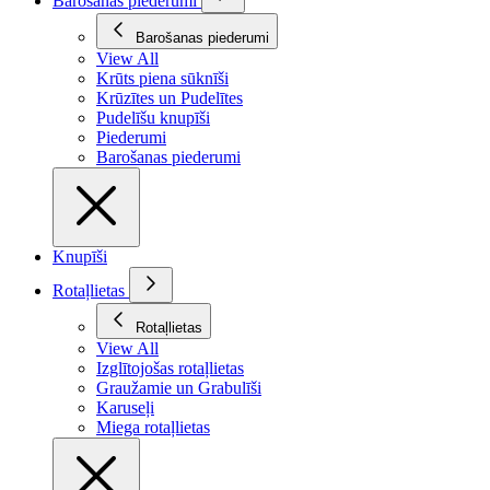
Barošanas piederumi
Barošanas piederumi
View All
Krūts piena sūknīši
Krūzītes un Pudelītes
Pudelīšu knupīši
Piederumi
Barošanas piederumi
Knupīši
Rotaļlietas
Rotaļlietas
View All
Izglītojošas rotaļlietas
Graužamie un Grabulīši
Karuseļi
Miega rotaļlietas