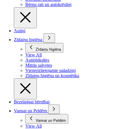
Bērnu rati un autokrēsliņi
Autiņi
Zīdaiņu higiēna
Zīdaiņu higiēna
View All
Autiņbiksītes
Mitrās salvetes
Vienreizlietojamie paladziņi
Zīdaiņu higiēna un kosmētika
Bezrūpīgai bērnībai
Vannai un Peldēm
Vannai un Peldēm
View All