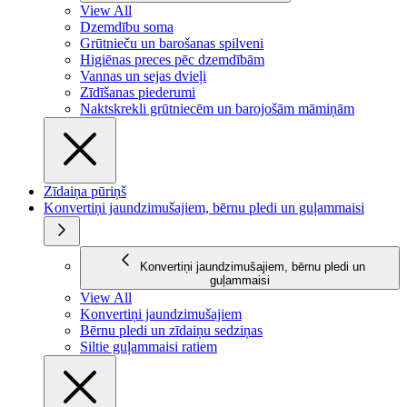
View All
Dzemdību soma
Grūtnieču un barošanas spilveni
Higiēnas preces pēc dzemdībām
Vannas un sejas dvieļi
Zīdīšanas piederumi
Naktskrekli grūtniecēm un barojošām māmiņām
Zīdaiņa pūriņš
Konvertiņi jaundzimušajiem, bērnu pledi un guļammaisi
Konvertiņi jaundzimušajiem, bērnu pledi un
guļammaisi
View All
Konvertiņi jaundzimušajiem
Bērnu pledi un zīdaiņu sedziņas
Siltie guļammaisi ratiem