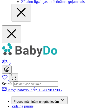
Zīdaiņu ligzdiņas un Ietināmie guļammaisi
0
Search
info@babydo.lt
+37069832905
Preces māmiņām un grūtniecēm
Zīdaiņa pūriņš