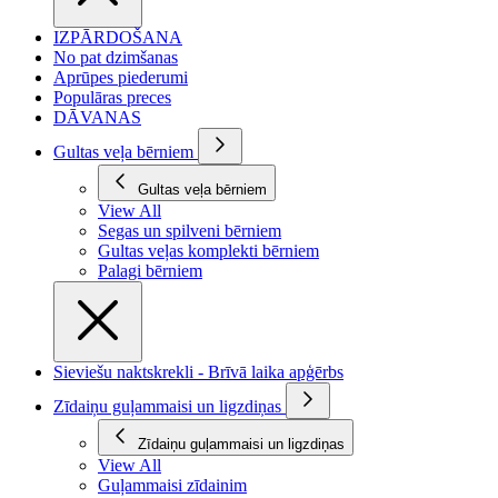
IZPĀRDOŠANA
No pat dzimšanas
Aprūpes piederumi
Populāras preces
DĀVANAS
Gultas veļa bērniem
Gultas veļa bērniem
View All
Segas un spilveni bērniem
Gultas veļas komplekti bērniem
Palagi bērniem
Sieviešu naktskrekli - Brīvā laika apģērbs
Zīdaiņu guļammaisi un ligzdiņas
Zīdaiņu guļammaisi un ligzdiņas
View All
Guļammaisi zīdainim