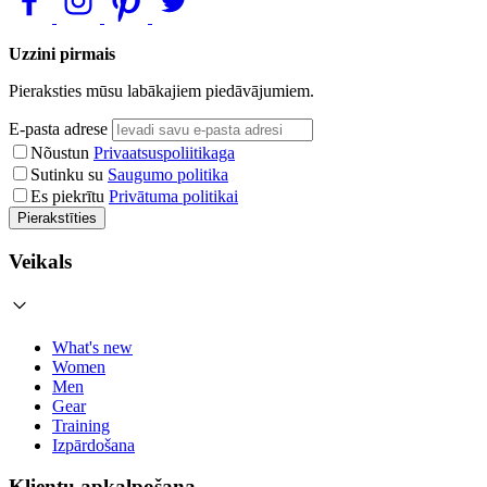
Uzzini pirmais
Pieraksties mūsu labākajiem piedāvājumiem.
E-pasta adrese
Nõustun
Privaatsuspoliitikaga
Sutinku su
Saugumo politika
Es piekrītu
Privātuma politikai
Pierakstīties
Veikals
What's new
Women
Men
Gear
Training
Izpārdošana
Klientu apkalpošana