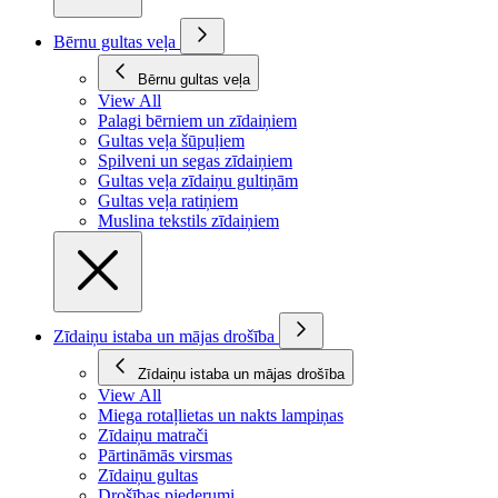
Bērnu gultas veļa
Bērnu gultas veļa
View All
Palagi bērniem un zīdaiņiem
Gultas veļa šūpuļiem
Spilveni un segas zīdaiņiem
Gultas veļa zīdaiņu gultiņām
Gultas veļa ratiņiem
Muslina tekstils zīdaiņiem
Zīdaiņu istaba un mājas drošība
Zīdaiņu istaba un mājas drošība
View All
Miega rotaļlietas un nakts lampiņas
Zīdaiņu matrači
Pārtināmās virsmas
Zīdaiņu gultas
Drošības piederumi