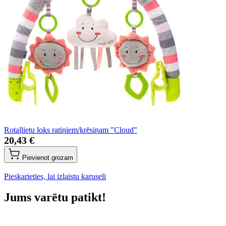
Rotaļlietu loks ratiņiem/krēsiņam "Cloud"
20,43 €
Pievienot grozam
Pieskarieties, lai izlaistu karuseli
Jums varētu patikt!