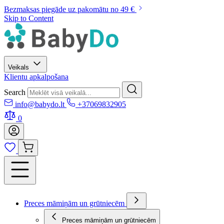
Bezmaksas piegāde uz pakomātu no 49 €
Skip to Content
Veikals
Klientu apkalpošana
Search
info@babydo.lt
+37069832905
0
Preces māmiņām un grūtniecēm
Preces māmiņām un grūtniecēm