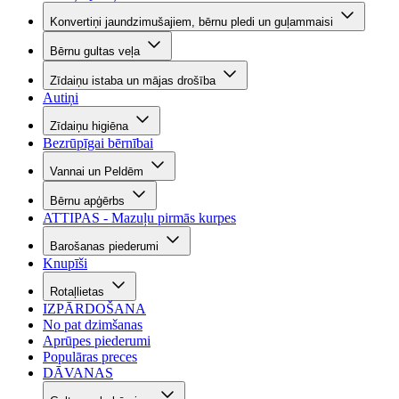
Konvertiņi jaundzimušajiem, bērnu pledi un guļammaisi
Bērnu gultas veļa
Zīdaiņu istaba un mājas drošība
Autiņi
Zīdaiņu higiēna
Bezrūpīgai bērnībai
Vannai un Peldēm
Bērnu apģērbs
ATTIPAS - Mazuļu pirmās kurpes
Barošanas piederumi
Knupīši
Rotaļlietas
IZPĀRDOŠANA
No pat dzimšanas
Aprūpes piederumi
Populāras preces
DĀVANAS