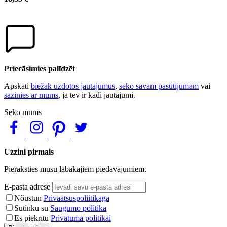
Priecāsimies palīdzēt
Apskati
biežāk uzdotos jautājumus
,
seko savam pasūtījumam
vai
sazinies ar mums
, ja tev ir kādi jautājumi.
Seko mums
Uzzini pirmais
Pieraksties mūsu labākajiem piedāvājumiem.
E-pasta adrese
Nõustun
Privaatsuspoliitikaga
Sutinku su
Saugumo politika
Es piekrītu
Privātuma politikai