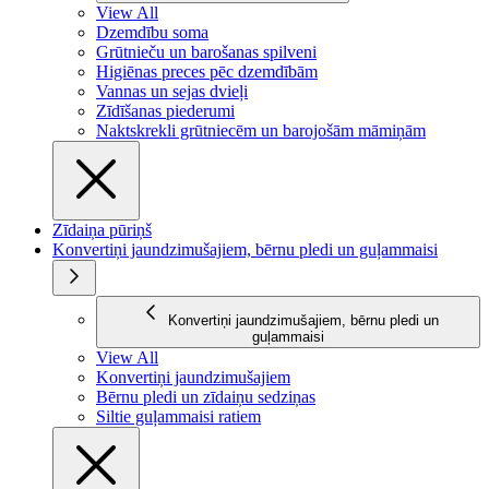
View All
Dzemdību soma
Grūtnieču un barošanas spilveni
Higiēnas preces pēc dzemdībām
Vannas un sejas dvieļi
Zīdīšanas piederumi
Naktskrekli grūtniecēm un barojošām māmiņām
Zīdaiņa pūriņš
Konvertiņi jaundzimušajiem, bērnu pledi un guļammaisi
Konvertiņi jaundzimušajiem, bērnu pledi un
guļammaisi
View All
Konvertiņi jaundzimušajiem
Bērnu pledi un zīdaiņu sedziņas
Siltie guļammaisi ratiem