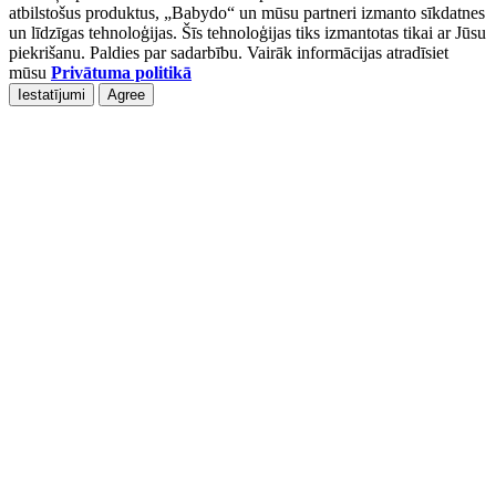
atbilstošus produktus, „Babydo“ un mūsu partneri izmanto sīkdatnes
un līdzīgas tehnoloģijas. Šīs tehnoloģijas tiks izmantotas tikai ar Jūsu
piekrišanu. Paldies par sadarbību. Vairāk informācijas atradīsiet
mūsu
Privātuma politikā
Iestatījumi
Agree