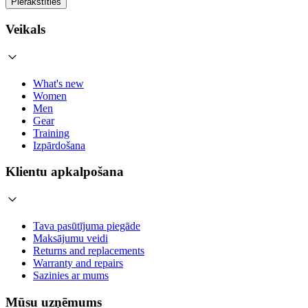
Pierakstīties
Veikals
What's new
Women
Men
Gear
Training
Izpārdošana
Klientu apkalpošana
Tava pasūtījuma piegāde
Maksājumu veidi
Returns and replacements
Warranty and repairs
Sazinies ar mums
Mūsu uzņēmums