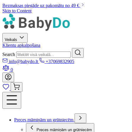
Bezmaksas piegāde uz pakomātu no 49 €
Skip to Content
Veikals
Klientu apkalpošana
Search
info@babydo.lt
+37069832905
0
Preces māmiņām un grūtniecēm
Preces māmiņām un grūtniecēm