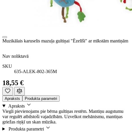
Muzikālais karuselis mazuļa gultiņai "Ēzelīši" ar mīkstām mantiņām
Nav noliktavā
SKU
635-ALEK-802-365M
18,55 €
Apraksts
Produkta parametri
Apraksts
Viegli pievienojams pie bērna gultiņas restēm. Mantiņu augstumu
var regulēt atbilstoši vajadzībām. Uzvelkot mehānismu, mantiņas
griežas riņķī un skan mūzika.
Produkta parametri