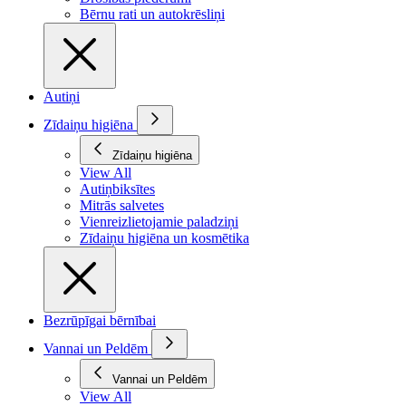
Bērnu rati un autokrēsliņi
Autiņi
Zīdaiņu higiēna
Zīdaiņu higiēna
View All
Autiņbiksītes
Mitrās salvetes
Vienreizlietojamie paladziņi
Zīdaiņu higiēna un kosmētika
Bezrūpīgai bērnībai
Vannai un Peldēm
Vannai un Peldēm
View All