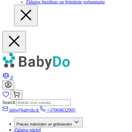
Zīdaiņu ligzdiņas un Ietināmie guļammaisi
0
Search
info@babydo.lt
+37069832905
Preces māmiņām un grūtniecēm
Zīdaiņa pūriņš