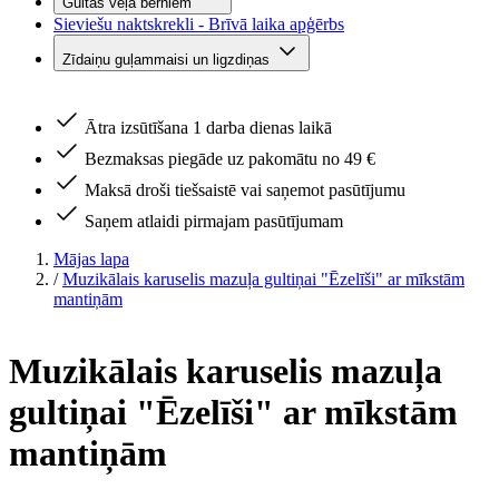
Gultas veļa bērniem
Sieviešu naktskrekli - Brīvā laika apģērbs
Zīdaiņu guļammaisi un ligzdiņas
Ātra izsūtīšana 1 darba dienas laikā
Bezmaksas piegāde uz pakomātu no 49 €
Maksā droši tiešsaistē vai saņemot pasūtījumu
Saņem atlaidi pirmajam pasūtījumam
Mājas lapa
/
Muzikālais karuselis mazuļa gultiņai "Ēzelīši" ar mīkstām
mantiņām
Muzikālais karuselis mazuļa
gultiņai "Ēzelīši" ar mīkstām
mantiņām