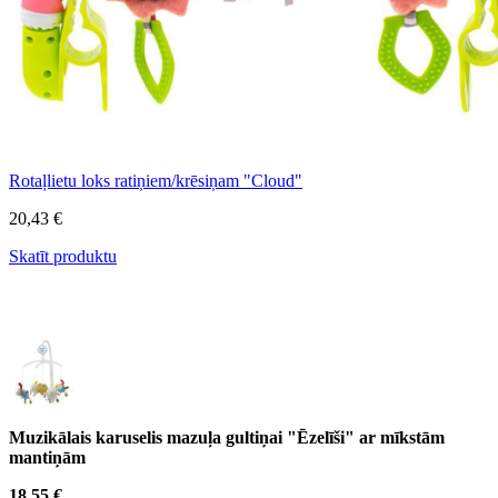
Rotaļlietu loks ratiņiem/krēsiņam "Cloud"
20,43 €
Skatīt produktu
Muzikālais karuselis mazuļa gultiņai "Ēzelīši" ar mīkstām
mantiņām
18,55 €