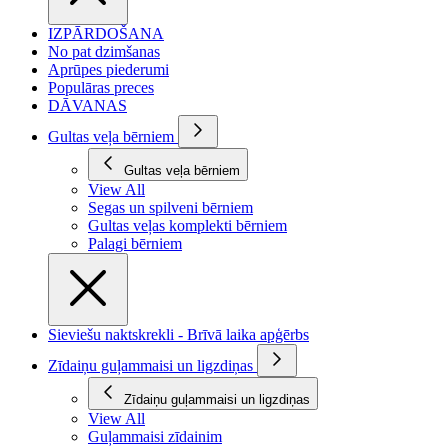
IZPĀRDOŠANA
No pat dzimšanas
Aprūpes piederumi
Populāras preces
DĀVANAS
Gultas veļa bērniem
Gultas veļa bērniem
View All
Segas un spilveni bērniem
Gultas veļas komplekti bērniem
Palagi bērniem
Sieviešu naktskrekli - Brīvā laika apģērbs
Zīdaiņu guļammaisi un ligzdiņas
Zīdaiņu guļammaisi un ligzdiņas
View All
Guļammaisi zīdainim