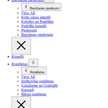
Barošanas piederumi
Barošanas piederumi
View All
Krūts piena sūknīši
Krūzītes un Pudelītes
Pudelīšu knupīši
Piederumi
Barošanas piederumi
Knupīši
Rotaļlietas
Rotaļlietas
View All
Izglītojošas rotaļlietas
Graužamie un Grabulīši
Karuseļi
Miega rotaļlietas