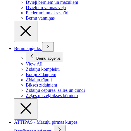
Dvieļi bērniem un mazuļiem
Dvieļi un vannas veļa
Piederumi un aksesuāri
Bērnu vanniņas
Bērnu apģērbs
Bērnu apģērbs
View All
Zīdaiņu komplekti
Bodiji zīdaiņiem
Zīdaiņu rāpuļi
Bikses zīdaiņiem
Zīdaiņu cepures, šalles un cimdi
Zeķes un zeķbikses bērniem
ATTIPAS - Mazuļu pirmās kurpes