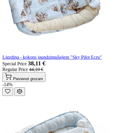
Ligzdiņa - kokons jaundzimušajiem "Sky Pilot Ecru"
38,11 €
Special Price
Regular Price
44,10 €
Pievienot grozam
-14%