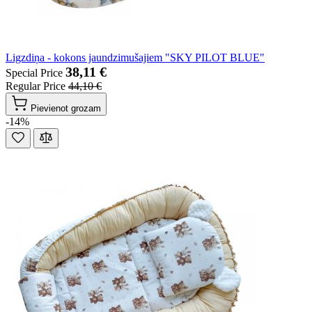
Ligzdiņa - kokons jaundzimušajiem "SKY PILOT BLUE"
38,11 €
Special Price
Regular Price
44,10 €
Pievienot grozam
-14%