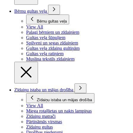
Bērnu gultas veļa
Bērnu gultas veļa
View All
Palagi bērniem un zīdaiņiem
Gultas veļa šūpuļiem
Spilveni un segas zīdaiņiem
Gultas veļa zīdaiņu gultiņām
Gultas veļa ratiņiem
Muslina tekstils zīdaiņiem
Zīdaiņu istaba un mājas drošība
Zīdaiņu istaba un mājas drošība
View All
Miega rotaļlietas un nakts lampiņas
Zīdaiņu matrači
Pārtināmās virsmas
Zīdaiņu gultas
Drošības piederumi