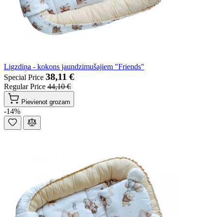
Ligzdiņa - kokons jaundzimušajiem "Friends"
38,11 €
Special Price
Regular Price
44,10 €
Pievienot grozam
-14%