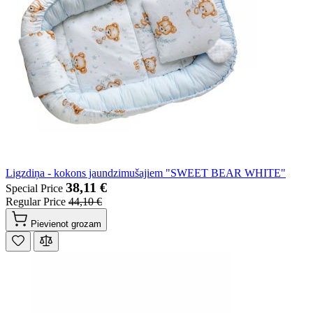
Ligzdiņa - kokons jaundzimušajiem "SWEET BEAR WHITE"
38,11 €
Special Price
Regular Price
44,10 €
Pievienot grozam