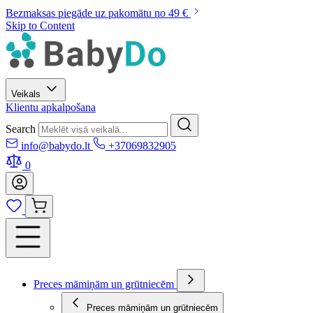
Bezmaksas piegāde uz pakomātu no 49 €
Skip to Content
Veikals
Klientu apkalpošana
Search
info@babydo.lt
+37069832905
0
Preces māmiņām un grūtniecēm
Preces māmiņām un grūtniecēm