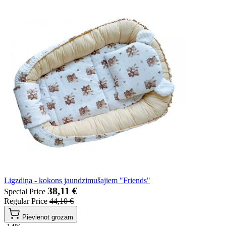
Ligzdiņa - kokons jaundzimušajiem "Friends"
38,11 €
Special Price
Regular Price
44,10 €
Pievienot grozam