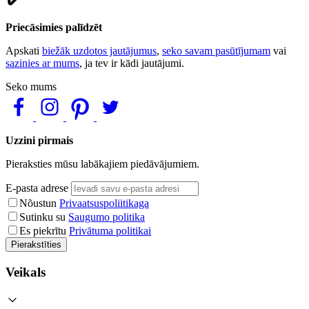
Priecāsimies palīdzēt
Apskati
biežāk uzdotos jautājumus
,
seko savam pasūtījumam
vai
sazinies ar mums
, ja tev ir kādi jautājumi.
Seko mums
Uzzini pirmais
Pieraksties mūsu labākajiem piedāvājumiem.
E-pasta adrese
Nõustun
Privaatsuspoliitikaga
Sutinku su
Saugumo politika
Es piekrītu
Privātuma politikai
Pierakstīties
Veikals