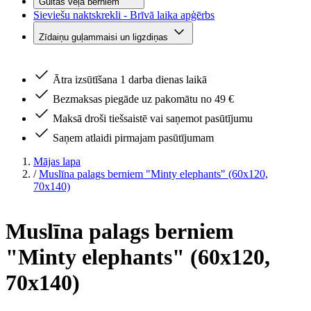
Gultas veļa bērniem
Sieviešu naktskrekli - Brīvā laika apģērbs
Zīdaiņu guļammaisi un ligzdiņas
Ātra izsūtīšana 1 darba dienas laikā
Bezmaksas piegāde uz pakomātu no 49 €
Maksā droši tiešsaistē vai saņemot pasūtījumu
Saņem atlaidi pirmajam pasūtījumam
Mājas lapa
/
Muslīna palags berniem "Minty elephants" (60x120,
70x140)
Muslīna palags berniem
"Minty elephants" (60x120,
70x140)