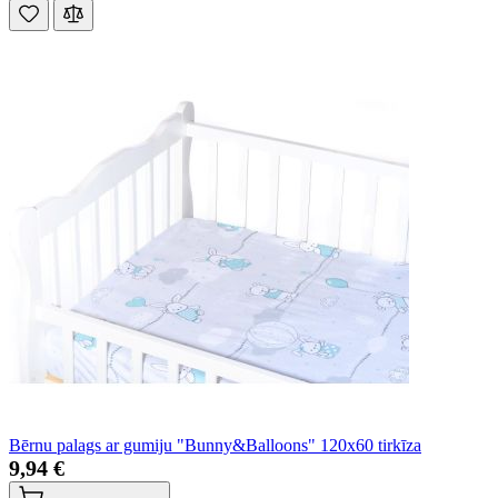
Bērnu palags ar gumiju "Bunny&Balloons" 120x60 tirkīza
9,94 €