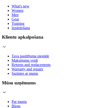
What's new
Women
Men
Gear
Training
Izpārdošana
Klientu apkalpošana
Tava pasūtījuma piegāde
Maksājumu veidi
Returns and replacements
Warranty and repairs
Sazinies ar mums
Mūsu uzņēmums
Par mums
Blogs