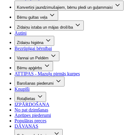
Konvertiņi jaundzimušajiem, bērnu pledi un guļammaisi
Bērnu gultas veļa
Zīdaiņu istaba un mājas drošība
Autiņi
Zīdaiņu higiēna
Bezrūpīgai bērnībai
Vannai un Peldēm
Bērnu apģērbs
ATTIPAS - Mazuļu pirmās kurpes
Barošanas piederumi
Knupīši
Rotaļlietas
IZPĀRDOŠANA
No pat dzimšanas
Aprūpes piederumi
Populāras preces
DĀVANAS