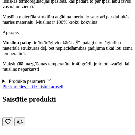
lieliskas termoregulācijas īpašības, kas padara to par īpaši labu izvēli
vasarā un ziemā.
Muslīna materiāla struktūra atgādina merlu, to sauc arī par dubultās
marles materiālu. Muslīns ir 100% kroku kokvilna,
Apkope:
Muslīna palag
i ir ārkārtīgi vienkārši - Šīs palagi nav jāgludina
materiāla struktūras dēļ, bet nepieciešamības gadījumā tikai ļoti zemā
temperatūrā.
Maksimālā mazgāšanas temperatūra ir 40 grādi, jo ir ļoti svarīgi, lai
muslīns nepārkarst!
Produkta parametri
Pieskarieties, lai izlaistu karuseli
Saistītie produkti