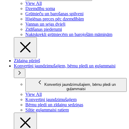
View All
Dzemdību soma
Grūtnieču un barošanas spilveni
Higiēnas preces pēc dzemdībām
Vannas un sejas dvieļi
Zīdīšanas piederumi
Naktskrekli grūtniecēm un barojošām māmiņām
Zīdaiņa pūriņš
Konvertiņi jaundzimušajiem, bērnu pledi un guļammaisi
Konvertiņi jaundzimušajiem, bērnu pledi un
guļammaisi
View All
Konvertiņi jaundzimušajiem
Bērnu pledi un zīdaiņu sedziņas
Siltie guļammaisi ratiem