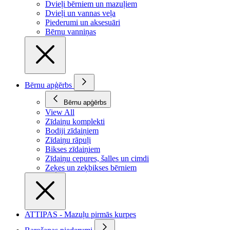
Dvieļi bērniem un mazuļiem
Dvieļi un vannas veļa
Piederumi un aksesuāri
Bērnu vanniņas
Bērnu apģērbs
Bērnu apģērbs
View All
Zīdaiņu komplekti
Bodiji zīdaiņiem
Zīdaiņu rāpuļi
Bikses zīdaiņiem
Zīdaiņu cepures, šalles un cimdi
Zeķes un zeķbikses bērniem
ATTIPAS - Mazuļu pirmās kurpes