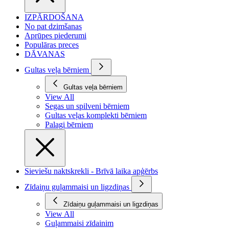
IZPĀRDOŠANA
No pat dzimšanas
Aprūpes piederumi
Populāras preces
DĀVANAS
Gultas veļa bērniem
Gultas veļa bērniem
View All
Segas un spilveni bērniem
Gultas veļas komplekti bērniem
Palagi bērniem
Sieviešu naktskrekli - Brīvā laika apģērbs
Zīdaiņu guļammaisi un ligzdiņas
Zīdaiņu guļammaisi un ligzdiņas
View All
Guļammaisi zīdainim