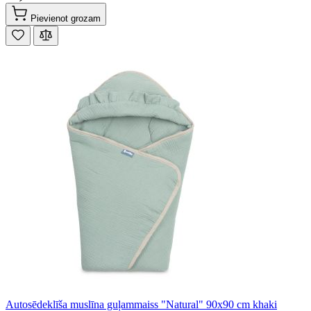
Pievienot grozam
Autosēdeklīša muslīna guļammaiss "Natural" 90x90 cm khaki