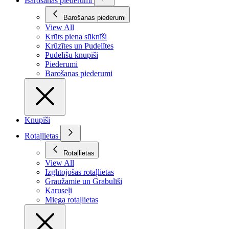
Barošanas piederumi
Barošanas piederumi
View All
Krūts piena sūknīši
Krūzītes un Pudelītes
Pudelīšu knupīši
Piederumi
Barošanas piederumi
Knupīši
Rotaļlietas
Rotaļlietas
View All
Izglītojošas rotaļlietas
Graužamie un Grabulīši
Karuseļi
Miega rotaļlietas