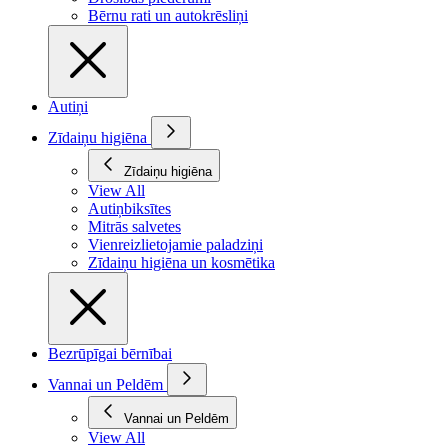
Bērnu rati un autokrēsliņi
Autiņi
Zīdaiņu higiēna
Zīdaiņu higiēna
View All
Autiņbiksītes
Mitrās salvetes
Vienreizlietojamie paladziņi
Zīdaiņu higiēna un kosmētika
Bezrūpīgai bērnībai
Vannai un Peldēm
Vannai un Peldēm
View All