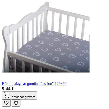
Bērnu palags ar gumiju "Passion" 120x60
9,44 €
Pievienot grozam