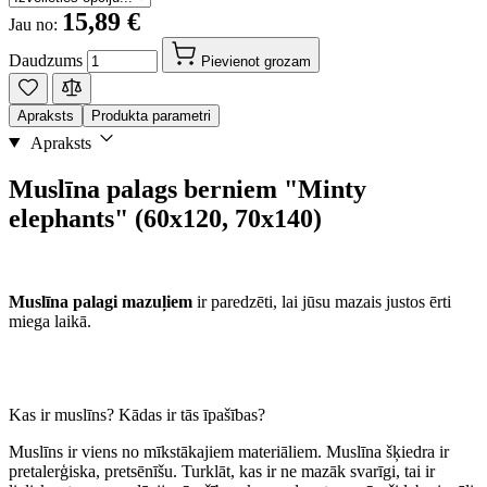
15,89 €
Jau no:
Daudzums
Pievienot grozam
Apraksts
Produkta parametri
Apraksts
Muslīna palags berniem "Minty
elephants" (60x120, 70x140)
Muslīna palagi mazuļiem
ir paredzēti, lai jūsu mazais justos ērti
miega laikā.
Kas ir muslīns? Kādas ir tās īpašības?
Muslīns ir viens no mīkstākajiem materiāliem. Muslīna šķiedra ir
pretalerģiska, pretsēnīšu. Turklāt, kas ir ne mazāk svarīgi, tai ir