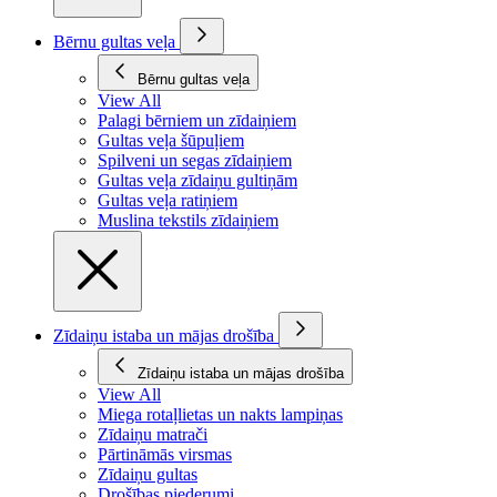
Bērnu gultas veļa
Bērnu gultas veļa
View All
Palagi bērniem un zīdaiņiem
Gultas veļa šūpuļiem
Spilveni un segas zīdaiņiem
Gultas veļa zīdaiņu gultiņām
Gultas veļa ratiņiem
Muslina tekstils zīdaiņiem
Zīdaiņu istaba un mājas drošība
Zīdaiņu istaba un mājas drošība
View All
Miega rotaļlietas un nakts lampiņas
Zīdaiņu matrači
Pārtināmās virsmas
Zīdaiņu gultas
Drošības piederumi