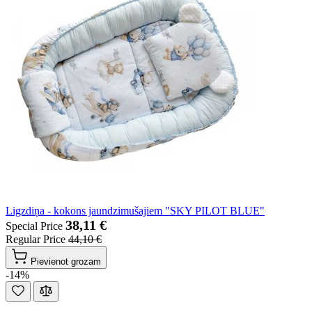
Ligzdiņa - kokons jaundzimušajiem "SKY PILOT BLUE"
38,11 €
Special Price
Regular Price
44,10 €
Pievienot grozam
-14%