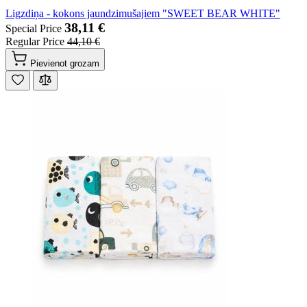
Ligzdiņa - kokons jaundzimušajiem "SWEET BEAR WHITE"
38,11 €
Special Price
Regular Price
44,10 €
Pievienot grozam