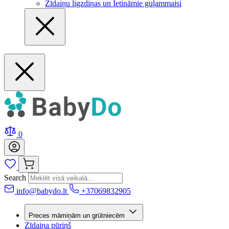
Zīdaiņu ligzdiņas un Ietināmie guļammaisi
0
Search
info@babydo.lt
+37069832905
Preces māmiņām un grūtniecēm
Zīdaiņa pūriņš