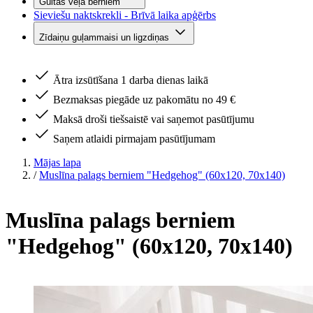
Gultas veļa bērniem
Sieviešu naktskrekli - Brīvā laika apģērbs
Zīdaiņu guļammaisi un ligzdiņas
Ātra izsūtīšana 1 darba dienas laikā
Bezmaksas piegāde uz pakomātu no 49 €
Maksā droši tiešsaistē vai saņemot pasūtījumu
Saņem atlaidi pirmajam pasūtījumam
Mājas lapa
/
Muslīna palags berniem "Hedgehog" (60x120, 70x140)
Muslīna palags berniem
"Hedgehog" (60x120, 70x140)