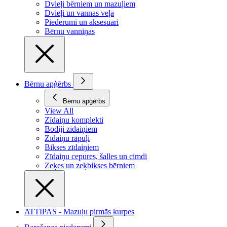
Dvieļi bērniem un mazuļiem
Dvieļi un vannas veļa
Piederumi un aksesuāri
Bērnu vanniņas
Bērnu apģērbs
Bērnu apģērbs
View All
Zīdaiņu komplekti
Bodiji zīdaiņiem
Zīdaiņu rāpuļi
Bikses zīdaiņiem
Zīdaiņu cepures, šalles un cimdi
Zeķes un zeķbikses bērniem
ATTIPAS - Mazuļu pirmās kurpes