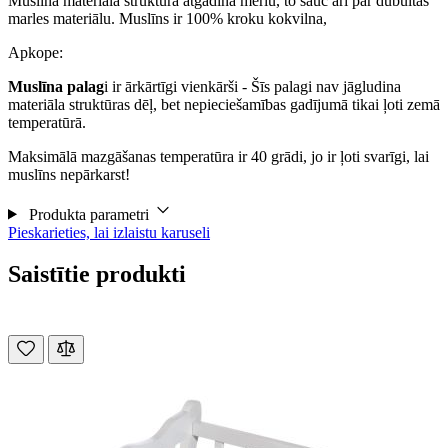
Muslīna materiāla struktūra atgādina merlu, to sauc arī par dubultās
marles materiālu. Muslīns ir 100% kroku kokvilna,
Apkope:
Muslīna palag
i ir ārkārtīgi vienkārši - Šīs palagi nav jāgludina
materiāla struktūras dēļ, bet nepieciešamības gadījumā tikai ļoti zemā
temperatūrā.
Maksimālā mazgāšanas temperatūra ir 40 grādi, jo ir ļoti svarīgi, lai
muslīns nepārkarst!
Produkta parametri
Pieskarieties, lai izlaistu karuseli
Saistītie produkti