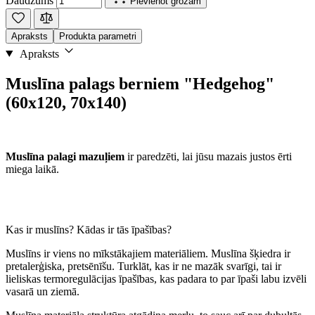
Daudzums
Pievienot grozam
Apraksts
Produkta parametri
Apraksts
Muslīna palags berniem "Hedgehog"
(60x120, 70x140)
Muslīna palagi mazuļiem
ir paredzēti, lai jūsu mazais justos ērti
miega laikā.
Kas ir muslīns? Kādas ir tās īpašības?
Muslīns ir viens no mīkstākajiem materiāliem. Muslīna šķiedra ir
pretalerģiska, pretsēnīšu. Turklāt, kas ir ne mazāk svarīgi, tai ir
lieliskas termoregulācijas īpašības, kas padara to par īpaši labu izvēli
vasarā un ziemā.