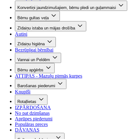
Konvertiņi jaundzimušajiem, bērnu pledi un guļammaisi
Bērnu gultas veļa
Zīdaiņu istaba un mājas drošība
Autiņi
Zīdaiņu higiēna
Bezrūpīgai bērnībai
Vannai un Peldēm
Bērnu apģērbs
ATTIPAS - Mazuļu pirmās kurpes
Barošanas piederumi
Knupīši
Rotaļlietas
IZPĀRDOŠANA
No pat dzimšanas
Aprūpes piederumi
Populāras preces
DĀVANAS