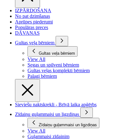
IZPĀRDOŠANA
No pat dzimšanas
Aprūpes piederumi
Populāras preces
DĀVANAS
Gultas veļa bērniem
Gultas veļa bērniem
View All
Segas un spilveni bērniem
Gultas veļas komplekti bērniem
Palagi bērniem
Sieviešu naktskrekli - Brīvā laika apģērbs
Zīdaiņu guļammaisi un ligzdiņas
Zīdaiņu guļammaisi un ligzdiņas
View All
Guļammaisi zīdainim