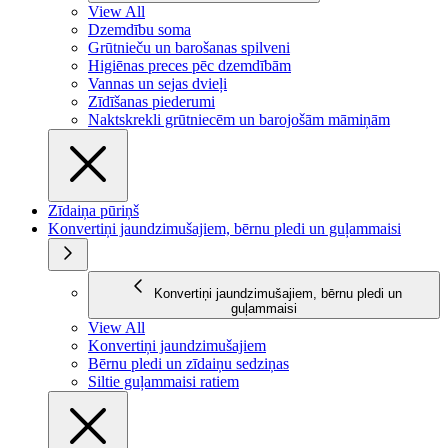
View All
Dzemdību soma
Grūtnieču un barošanas spilveni
Higiēnas preces pēc dzemdībām
Vannas un sejas dvieļi
Zīdīšanas piederumi
Naktskrekli grūtniecēm un barojošām māmiņām
Zīdaiņa pūriņš
Konvertiņi jaundzimušajiem, bērnu pledi un guļammaisi
Konvertiņi jaundzimušajiem, bērnu pledi un
guļammaisi
View All
Konvertiņi jaundzimušajiem
Bērnu pledi un zīdaiņu sedziņas
Siltie guļammaisi ratiem