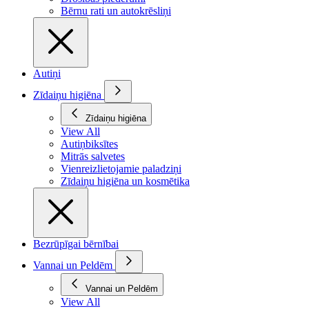
Bērnu rati un autokrēsliņi
Autiņi
Zīdaiņu higiēna
Zīdaiņu higiēna
View All
Autiņbiksītes
Mitrās salvetes
Vienreizlietojamie paladziņi
Zīdaiņu higiēna un kosmētika
Bezrūpīgai bērnībai
Vannai un Peldēm
Vannai un Peldēm
View All