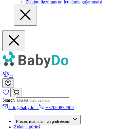
Zīdaiņu ligzdiņas un Ietināmie guļammaisi
0
Search
info@babydo.lt
+37069832905
Preces māmiņām un grūtniecēm
Zīdaiņa pūriņš