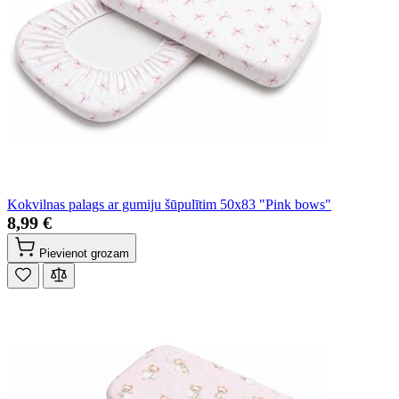
Kokvilnas palags ar gumiju šūpulītim 50x83 "Pink bows"
8,99 €
Pievienot grozam