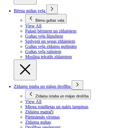
Bērnu gultas veļa
Bērnu gultas veļa
View All
Palagi bērniem un zīdaiņiem
Gultas veļa šūpuļiem
Spilveni un segas zīdaiņiem
Gultas veļa zīdaiņu gultiņām
Gultas veļa ratiņiem
Muslina tekstils zīdaiņiem
Zīdaiņu istaba un mājas drošība
Zīdaiņu istaba un mājas drošība
View All
Miega rotaļlietas un nakts lampiņas
Zīdaiņu matrači
Pārtināmās virsmas
Zīdaiņu gultas
Drošības piederumi