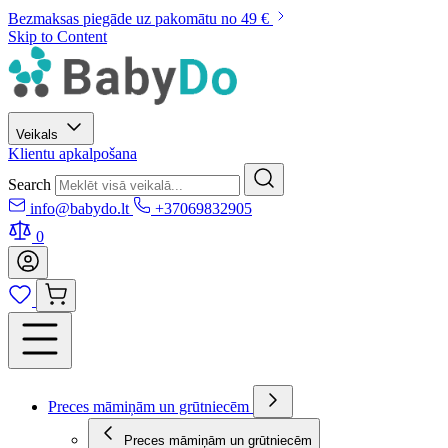
Bezmaksas piegāde uz pakomātu no 49 €
Skip to Content
Veikals
Klientu apkalpošana
Search
info@babydo.lt
+37069832905
0
Preces māmiņām un grūtniecēm
Preces māmiņām un grūtniecēm