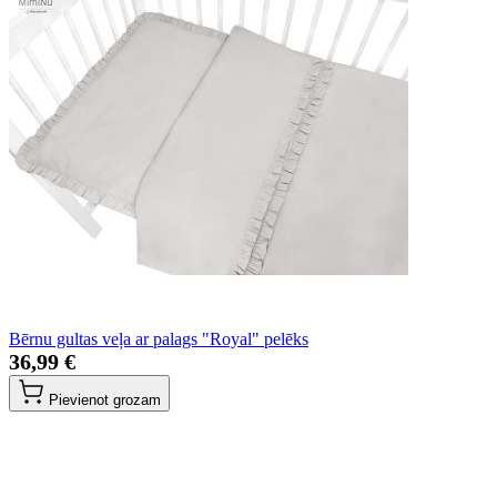
Bērnu gultas veļa ar palags "Royal" pelēks
36,99 €
Pievienot grozam