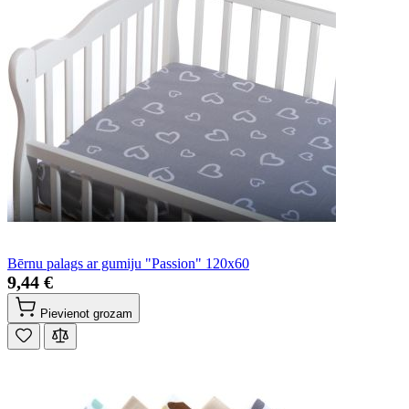
Bērnu palags ar gumiju "Passion" 120x60
9,44 €
Pievienot grozam