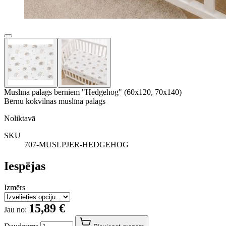
Muslīna palags berniem "Hedgehog" (60x120, 70x140)
Bērnu kokvilnas muslīna palags
Noliktavā
SKU
707-MUSLPJER-HEDGEHOG
Iespējas
Izmērs
15,89 €
Jau no: