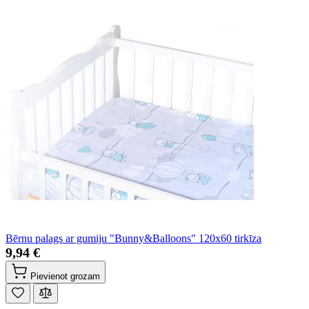
Bērnu palags ar gumiju "Bunny&Balloons" 120x60 tirkīza
9,94 €
Pievienot grozam