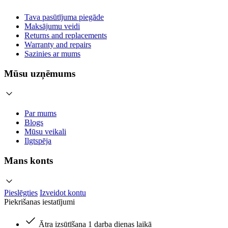
Tava pasūtījuma piegāde
Maksājumu veidi
Returns and replacements
Warranty and repairs
Sazinies ar mums
Mūsu uzņēmums
Par mums
Blogs
Mūsu veikali
Ilgtspēja
Mans konts
Pieslēgties
Izveidot kontu
Piekrišanas iestatījumi
Ātra izsūtīšana 1 darba dienas laikā