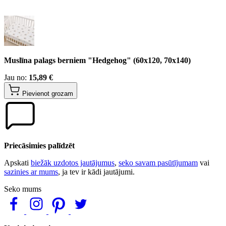
Muslīna palags berniem "Hedgehog" (60x120, 70x140)
Jau no:
15,89 €
Pievienot grozam
Priecāsimies palīdzēt
Apskati
biežāk uzdotos jautājumus
,
seko savam pasūtījumam
vai
sazinies ar mums
, ja tev ir kādi jautājumi.
Seko mums