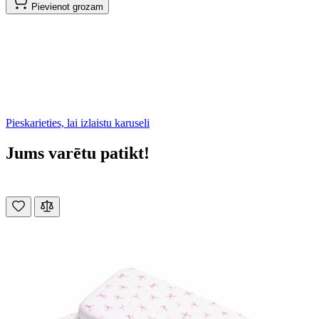
Pievienot grozam
Pieskarieties, lai izlaistu karuseli
Jums varētu patikt!