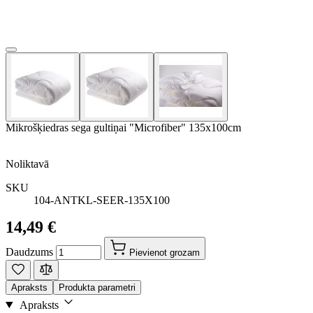
Mikrošķiedras sega gultiņai "Microfiber" 135x100cm
Noliktavā
SKU
104-ANTKL-SEER-135X100
14,49 €
Daudzums
Pievienot grozam
Apraksts
Produkta parametri
Apraksts