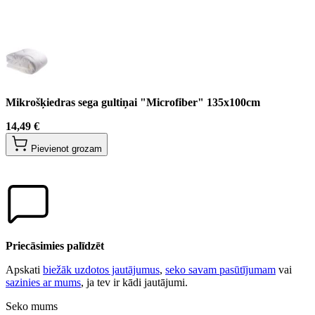
Mikrošķiedras sega gultiņai "Microfiber" 135x100cm
14,49 €
Pievienot grozam
Priecāsimies palīdzēt
Apskati
biežāk uzdotos jautājumus
,
seko savam pasūtījumam
vai
sazinies ar mums
, ja tev ir kādi jautājumi.
Seko mums