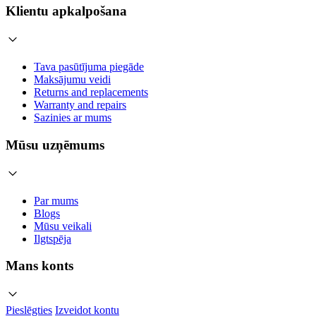
Klientu apkalpošana
Tava pasūtījuma piegāde
Maksājumu veidi
Returns and replacements
Warranty and repairs
Sazinies ar mums
Mūsu uzņēmums
Par mums
Blogs
Mūsu veikali
Ilgtspēja
Mans konts
Pieslēgties
Izveidot kontu