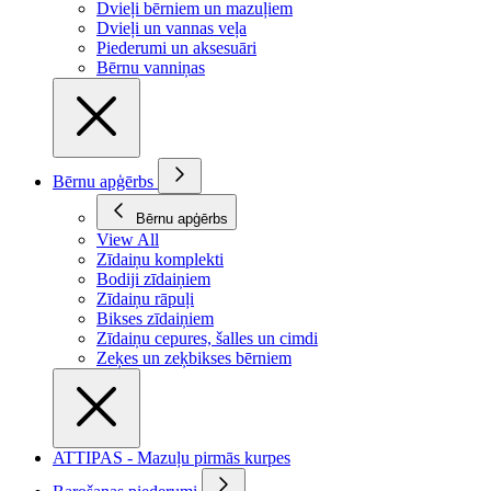
Dvieļi bērniem un mazuļiem
Dvieļi un vannas veļa
Piederumi un aksesuāri
Bērnu vanniņas
Bērnu apģērbs
Bērnu apģērbs
View All
Zīdaiņu komplekti
Bodiji zīdaiņiem
Zīdaiņu rāpuļi
Bikses zīdaiņiem
Zīdaiņu cepures, šalles un cimdi
Zeķes un zeķbikses bērniem
ATTIPAS - Mazuļu pirmās kurpes