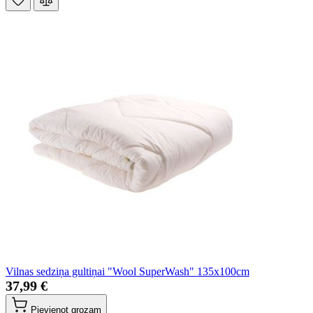
Vilnas sedziņa gultiņai "Wool SuperWash" 135x100cm
37,99 €
Pievienot grozam