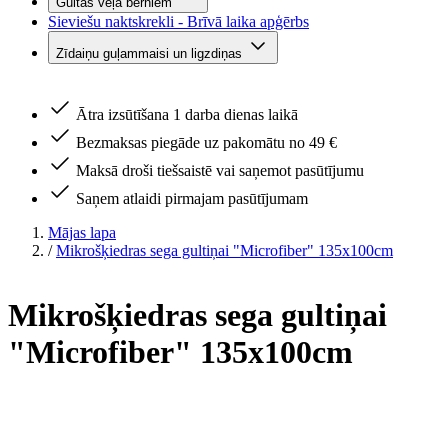
Gultas veļa bērniem
Sieviešu naktskrekli - Brīvā laika apģērbs
Zīdaiņu guļammaisi un ligzdiņas
Ātra izsūtīšana 1 darba dienas laikā
Bezmaksas piegāde uz pakomātu no 49 €
Maksā droši tiešsaistē vai saņemot pasūtījumu
Saņem atlaidi pirmajam pasūtījumam
Mājas lapa
/
Mikrošķiedras sega gultiņai "Microfiber" 135x100cm
Mikrošķiedras sega gultiņai
"Microfiber" 135x100cm