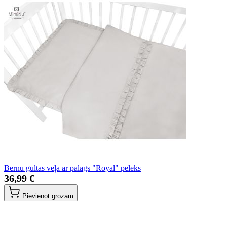
Bērnu gultas veļa ar palags "Royal" pelēks
36,99 €
Pievienot grozam