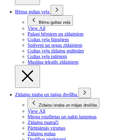
Bērnu gultas veļa
Bērnu gultas veļa
View All
Palagi bērniem un zīdaiņiem
Gultas veļa šūpuļiem
Spilveni un segas zīdaiņiem
Gultas veļa zīdaiņu gultiņām
Gultas veļa ratiņiem
Muslina tekstils zīdaiņiem
Zīdaiņu istaba un mājas drošība
Zīdaiņu istaba un mājas drošība
View All
Miega rotaļlietas un nakts lampiņas
Zīdaiņu matrači
Pārtināmās virsmas
Zīdaiņu gultas
Drošības piederumi