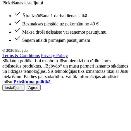
Piekrišanas iestatījumi
Ātra izsūtīšana 1 darba dienas laikā
Bezmaksas piegāde uz pakomātu no 49 €
Maksā droši tiešsaistē vai saņemot pasūtījumu
Saņem atlaidi pirmajam pasūtījumam
© 2026 Babydo
Terms & Conditions
Privacy Policy
Sīkdatņu politika Lai uzlabotu Jūsu pieredzi un rādītu Jums
atbilstošus produktus, „Babydo“ un mūsu partneri izmanto sīkdatnes
un līdzīgas tehnoloģijas. Šīs tehnoloģijas tiks izmantotas tikai ar Jūsu
piekrišanu. Paldies par sadarbību. Vairāk informācijas atradīsiet
mūsu
Privātuma politikā
Iestatījumi
Agree