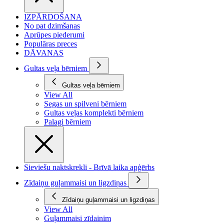
IZPĀRDOŠANA
No pat dzimšanas
Aprūpes piederumi
Populāras preces
DĀVANAS
Gultas veļa bērniem
Gultas veļa bērniem
View All
Segas un spilveni bērniem
Gultas veļas komplekti bērniem
Palagi bērniem
Sieviešu naktskrekli - Brīvā laika apģērbs
Zīdaiņu guļammaisi un ligzdiņas
Zīdaiņu guļammaisi un ligzdiņas
View All
Guļammaisi zīdainim