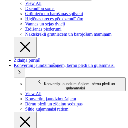
View All
Dzemdību soma
Grūtnieču un barošanas spilveni
Higiēnas preces pēc dzemdībām
Vannas un sejas dvieļi
Zīdīšanas piederumi
Naktskrekli grūtniecēm un barojošām māmiņām
Zīdaiņa pūriņš
Konvertiņi jaundzimušajiem, bērnu pledi un guļammaisi
Konvertiņi jaundzimušajiem, bērnu pledi un
guļammaisi
View All
Konvertiņi jaundzimušajiem
Bērnu pledi un zīdaiņu sedziņas
Siltie guļammaisi ratiem