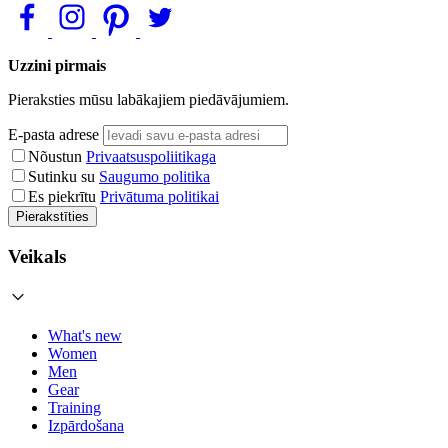
Uzzini pirmais
Pieraksties mūsu labākajiem piedāvājumiem.
E-pasta adrese
Nõustun
Privaatsuspoliitikaga
Sutinku su
Saugumo politika
Es piekrītu
Privātuma politikai
Pierakstīties
Veikals
What's new
Women
Men
Gear
Training
Izpārdošana