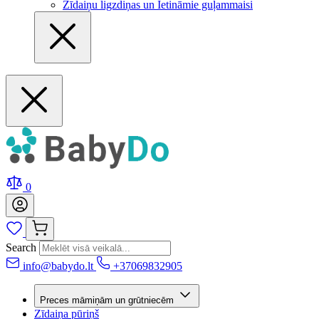
Zīdaiņu ligzdiņas un Ietināmie guļammaisi
0
Search
info@babydo.lt
+37069832905
Preces māmiņām un grūtniecēm
Zīdaiņa pūriņš