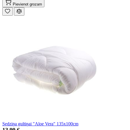
Pievienot grozam
Sedziņa gultiņai "Aloe Vera" 135x100cm
13,99 €