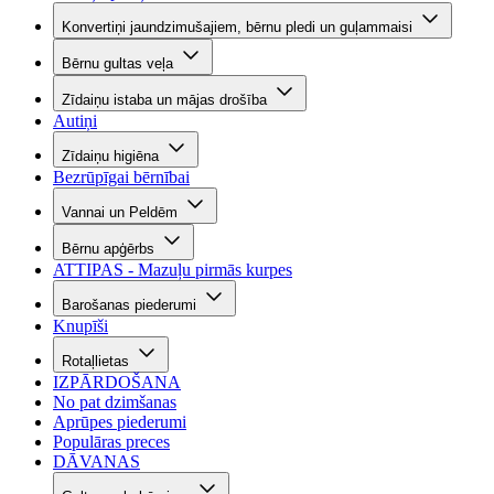
Konvertiņi jaundzimušajiem, bērnu pledi un guļammaisi
Bērnu gultas veļa
Zīdaiņu istaba un mājas drošība
Autiņi
Zīdaiņu higiēna
Bezrūpīgai bērnībai
Vannai un Peldēm
Bērnu apģērbs
ATTIPAS - Mazuļu pirmās kurpes
Barošanas piederumi
Knupīši
Rotaļlietas
IZPĀRDOŠANA
No pat dzimšanas
Aprūpes piederumi
Populāras preces
DĀVANAS