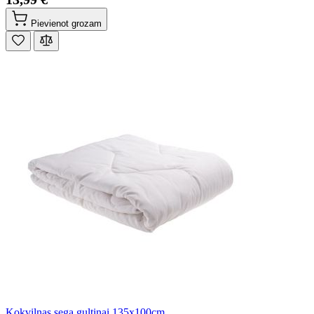
Pievienot grozam
Kokvilnas sega gultiņai 135x100cm