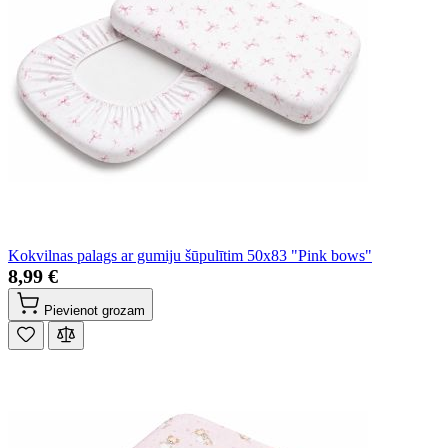
Kokvilnas palags ar gumiju šūpulītim 50x83 "Pink bows"
8,99 €
Pievienot grozam