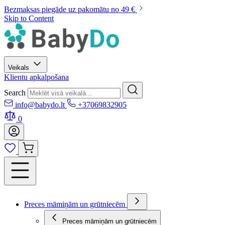
Bezmaksas piegāde uz pakomātu no 49 €
Skip to Content
Veikals
Klientu apkalpošana
Search
info@babydo.lt
+37069832905
0
Preces māmiņām un grūtniecēm
Preces māmiņām un grūtniecēm