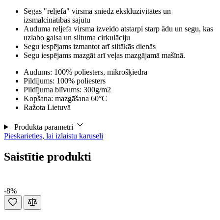
Segas "reljefa" virsma sniedz ekskluzivitātes un
izsmalcinātības sajūtu
Auduma reljefa virsma izveido atstarpi starp ādu un segu, kas
uzlabo gaisa un siltuma cirkulāciju
Segu iespējams izmantot arī siltākās dienās
Segu iespējams mazgāt arī veļas mazgājamā mašīnā.
Audums: 100% poliesters, mikrošķiedra
Pildījums: 100% poliesters
Pildījuma blīvums: 300g/m2
Kopšana: mazgāšana 60°C
Ražota Lietuvā
Produkta parametri
Pieskarieties, lai izlaistu karuseli
Saistītie produkti
-8%