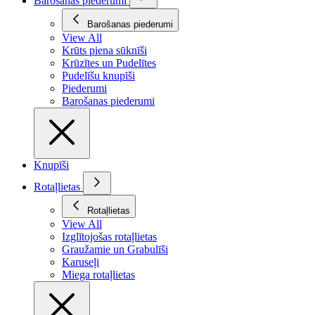
Barošanas piederumi
Barošanas piederumi
View All
Krūts piena sūknīši
Krūzītes un Pudelītes
Pudelīšu knupīši
Piederumi
Barošanas piederumi
Knupīši
Rotaļlietas
Rotaļlietas
View All
Izglītojošas rotaļlietas
Graužamie un Grabulīši
Karuseļi
Miega rotaļlietas