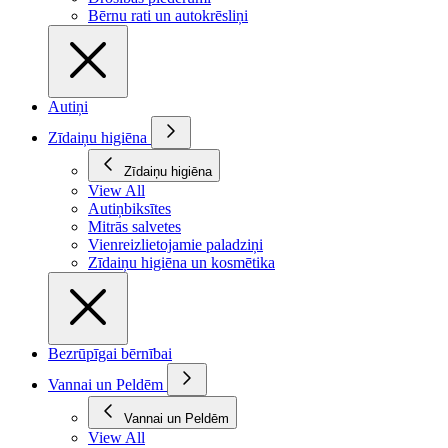
Bērnu rati un autokrēsliņi
Autiņi
Zīdaiņu higiēna
Zīdaiņu higiēna
View All
Autiņbiksītes
Mitrās salvetes
Vienreizlietojamie paladziņi
Zīdaiņu higiēna un kosmētika
Bezrūpīgai bērnībai
Vannai un Peldēm
Vannai un Peldēm
View All