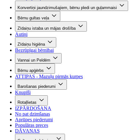
Konvertiņi jaundzimušajiem, bērnu pledi un guļammaisi
Bērnu gultas veļa
Zīdaiņu istaba un mājas drošība
Autiņi
Zīdaiņu higiēna
Bezrūpīgai bērnībai
Vannai un Peldēm
Bērnu apģērbs
ATTIPAS - Mazuļu pirmās kurpes
Barošanas piederumi
Knupīši
Rotaļlietas
IZPĀRDOŠANA
No pat dzimšanas
Aprūpes piederumi
Populāras preces
DĀVANAS