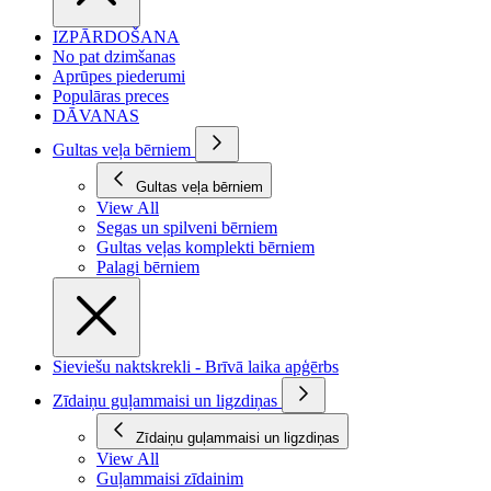
IZPĀRDOŠANA
No pat dzimšanas
Aprūpes piederumi
Populāras preces
DĀVANAS
Gultas veļa bērniem
Gultas veļa bērniem
View All
Segas un spilveni bērniem
Gultas veļas komplekti bērniem
Palagi bērniem
Sieviešu naktskrekli - Brīvā laika apģērbs
Zīdaiņu guļammaisi un ligzdiņas
Zīdaiņu guļammaisi un ligzdiņas
View All
Guļammaisi zīdainim