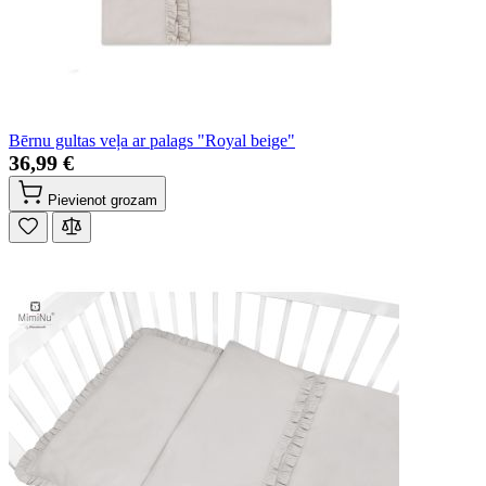
Bērnu gultas veļa ar palags "Royal beige"
36,99 €
Pievienot grozam