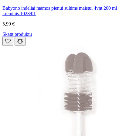
Babyono indeliai mamos pienui sultims maistui 4vnt 200 ml
kreminis 1028/01
5,99 €
Skatīt produktu