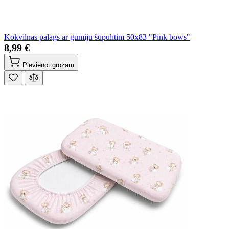
Kokvilnas palags ar gumiju šūpulītim 50x83 "Pink bows"
8,99 €
Pievienot grozam