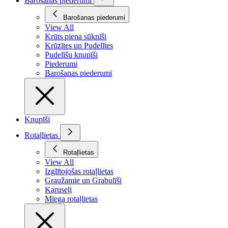
Barošanas piederumi
Barošanas piederumi
View All
Krūts piena sūknīši
Krūzītes un Pudelītes
Pudelīšu knupīši
Piederumi
Barošanas piederumi
Knupīši
Rotaļlietas
Rotaļlietas
View All
Izglītojošas rotaļlietas
Graužamie un Grabulīši
Karuseļi
Miega rotaļlietas