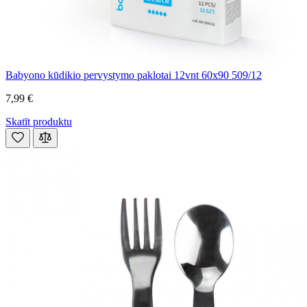
Babyono kūdikio pervystymo paklotai 12vnt 60x90 509/12
7,99 €
Skatīt produktu