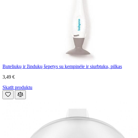
Buteliukų ir žindukų šepetys su kempinėle ir siurbtuku, pilkas
3,49 €
Skatīt produktu