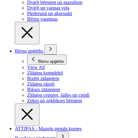
Dvieļi bērniem un mazuļiem
Dvieļi un vannas veļa
Piederumi un aksesuāri
Bērnu vanniņas
Bērnu apģērbs
Bērnu apģērbs
View All
Zīdaiņu komplekti
Bodiji zīdaiņiem
Zīdaiņu rāpuļi
Bikses zīdaiņiem
Zīdaiņu cepures, šalles un cimdi
Zeķes un zeķbikses bērniem
ATTIPAS - Mazuļu pirmās kurpes