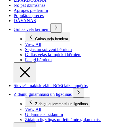
IZPĀRDOŠANA
No pat dzimšanas
Aprūpes piederumi
Populāras preces
DĀVANAS
Gultas veļa bērniem
Gultas veļa bērniem
View All
Segas un spilveni bērniem
Gultas veļas komplekti bērniem
Palagi bērniem
Sieviešu naktskrekli - Brīvā laika apģērbs
Zīdaiņu guļammaisi un ligzdiņas
Zīdaiņu guļammaisi un ligzdiņas
View All
Guļammaisi zīdainim
Zīdaiņu ligzdiņas un Ietināmie guļammaisi