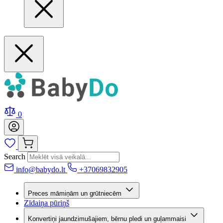
0
Search
info@babydo.lt
+37069832905
Preces māmiņām un grūtniecēm
Zīdaiņa pūriņš
Konvertiņi jaundzimušajiem, bērnu pledi un guļammaisi