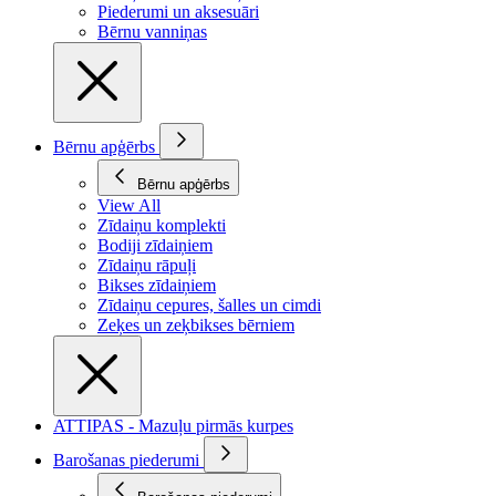
Piederumi un aksesuāri
Bērnu vanniņas
Bērnu apģērbs
Bērnu apģērbs
View All
Zīdaiņu komplekti
Bodiji zīdaiņiem
Zīdaiņu rāpuļi
Bikses zīdaiņiem
Zīdaiņu cepures, šalles un cimdi
Zeķes un zeķbikses bērniem
ATTIPAS - Mazuļu pirmās kurpes
Barošanas piederumi