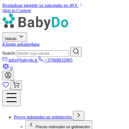
Bezmaksas piegāde uz pakomātu no 49 €
Skip to Content
Veikals
Klientu apkalpošana
Search
info@babydo.lt
+37069832905
0
Preces māmiņām un grūtniecēm
Preces māmiņām un grūtniecēm