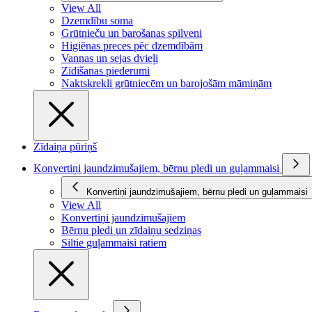
View All
Dzemdību soma
Grūtnieču un barošanas spilveni
Higiēnas preces pēc dzemdībām
Vannas un sejas dvieļi
Zīdīšanas piederumi
Naktskrekli grūtniecēm un barojošām māmiņām
Zīdaiņa pūriņš
Konvertiņi jaundzimušajiem, bērnu pledi un guļammaisi
Konvertiņi jaundzimušajiem, bērnu pledi un guļammaisi
View All
Konvertiņi jaundzimušajiem
Bērnu pledi un zīdaiņu sedziņas
Siltie guļammaisi ratiem