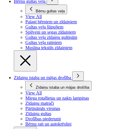
Bērnu gultas veļa
Bērnu gultas veļa
View All
Palagi bērniem un zīdaiņiem
Gultas veļa šūpuļiem
Spilveni un segas zīdaiņiem
Gultas veļa zīdaiņu gultiņām
Gultas veļa ratiņiem
Muslina tekstils zīdaiņiem
Zīdaiņu istaba un mājas drošība
Zīdaiņu istaba un mājas drošība
View All
Miega rotaļlietas un nakts lampiņas
Zīdaiņu matrači
Pārtināmās virsmas
Zīdaiņu gultas
Drošības piederumi
Bērnu rati un autokrēsliņi