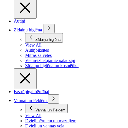
Autiņi
Zīdaiņu higiēna
Zīdaiņu higiēna
View All
Autiņbiksītes
Mitrās salvetes
Vienreizlietojamie paladziņi
Zīdaiņu higiēna un kosmētika
Bezrūpīgai bērnībai
Vannai un Peldēm
Vannai un Peldēm
View All
Dvieļi bērniem un mazuļiem
Dvieļi un vannas veļa