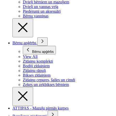
Dvieļi bērniem un mazuļiem
Dvieļi un vannas veļa
Piederumi un aksesuāri
Bērnu vanniņas
Bērnu apģērbs
Bērnu apģērbs
View All
Zīdaiņu komplekti
Bodiji zīdaiņiem
Zīdaiņu rāpuļi
Bikses zīdaiņiem
Zīdaiņu cepures, šalles un cimdi
Zeķes un zeķbikses bērniem
ATTIPAS - Mazuļu pirmās kurpes