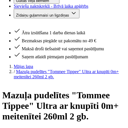
Gultas veļa bērniem
Sieviešu naktskrekli - Brīvā laika apģērbs
Zīdaiņu guļammaisi un ligzdiņas
Ātra izsūtīšana 1 darba dienas laikā
Bezmaksas piegāde uz pakomātu no 49 €
Maksā droši tiešsaistē vai saņemot pasūtījumu
Saņem atlaidi pirmajam pasūtījumam
Mājas lapa
/
Mazuļa pudelītes "Tommee Tippee" Ultra ar knupīti 0m+
meitenītei 260ml 2 gb.
Mazuļa pudelītes "Tommee
Tippee" Ultra ar knupīti 0m+
meitenītei 260ml 2 gb.