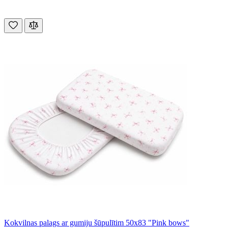
Kokvilnas palags ar gumiju šūpulītim 50x83 "Pink bows"