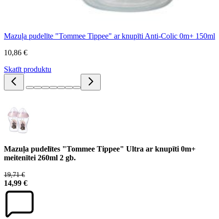
Mazuļa pudelīte "Tommee Tippee" ar knupīti Anti-Colic 0m+ 150ml
10,86 €
Skatīt produktu
Mazuļa pudelītes "Tommee Tippee" Ultra ar knupīti 0m+
meitenītei 260ml 2 gb.
19,71 €
14,99 €