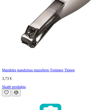
Manikīra standziņas mazuļiem Tommee Tippee
3,73 €
Skatīt produktu