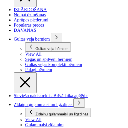
IZPĀRDOŠANA
No pat dzimšanas
Aprūpes piederumi
Populāras preces
DĀVANAS
Gultas veļa bērniem
Gultas veļa bērniem
View All
Segas un spilveni bērniem
Gultas veļas komplekti bērniem
Palagi bērniem
Sieviešu naktskrekli - Brīvā laika apģērbs
Zīdaiņu guļammaisi un ligzdiņas
Zīdaiņu guļammaisi un ligzdiņas
View All
Guļammaisi zīdainim