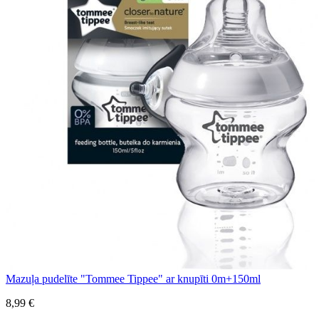
Mazuļa pudelīte "Tommee Tippee" ar knupīti 0m+150ml
8,99 €