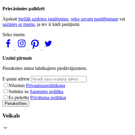
Priecāsimies palīdzēt
Apskati
biežāk uzdotos jautājumus
,
seko savam pasūtījumam
vai
sazinies ar mums
, ja tev ir kādi jautājumi.
Seko mums
Uzzini pirmais
Pieraksties mūsu labākajiem piedāvājumiem.
E-pasta adrese
Nõustun
Privaatsuspoliitikaga
Sutinku su
Saugumo politika
Es piekrītu
Privātuma politikai
Pierakstīties
Veikals