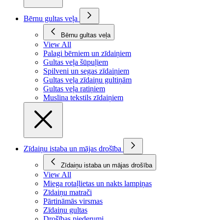
Bērnu gultas veļa
Bērnu gultas veļa
View All
Palagi bērniem un zīdaiņiem
Gultas veļa šūpuļiem
Spilveni un segas zīdaiņiem
Gultas veļa zīdaiņu gultiņām
Gultas veļa ratiņiem
Muslina tekstils zīdaiņiem
Zīdaiņu istaba un mājas drošība
Zīdaiņu istaba un mājas drošība
View All
Miega rotaļlietas un nakts lampiņas
Zīdaiņu matrači
Pārtināmās virsmas
Zīdaiņu gultas
Drošības piederumi