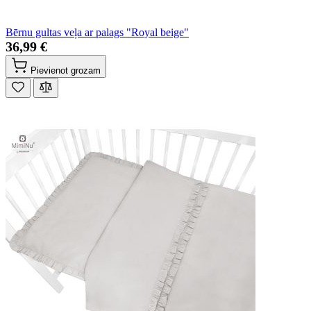
Bērnu gultas veļa ar palags "Royal beige"
36,99 €
Pievienot grozam