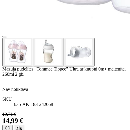
Mazuļa pudelītes "Tommee Tippee" Ultra ar knupīti 0m+ meitenītei
260ml 2 gb.
Nav noliktavā
SKU
635-AK-183-242068
19,71 €
14,99 €