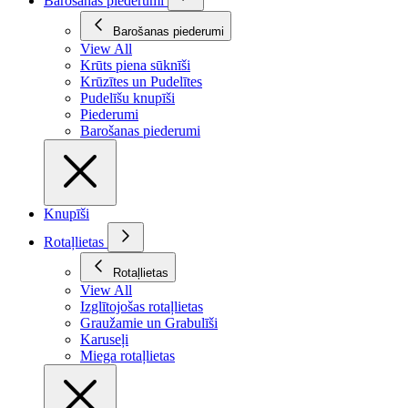
Barošanas piederumi
Barošanas piederumi
View All
Krūts piena sūknīši
Krūzītes un Pudelītes
Pudelīšu knupīši
Piederumi
Barošanas piederumi
Knupīši
Rotaļlietas
Rotaļlietas
View All
Izglītojošas rotaļlietas
Graužamie un Grabulīši
Karuseļi
Miega rotaļlietas