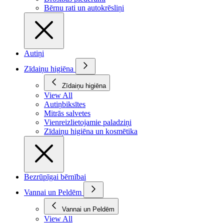
Bērnu rati un autokrēsliņi
Autiņi
Zīdaiņu higiēna
Zīdaiņu higiēna
View All
Autiņbiksītes
Mitrās salvetes
Vienreizlietojamie paladziņi
Zīdaiņu higiēna un kosmētika
Bezrūpīgai bērnībai
Vannai un Peldēm
Vannai un Peldēm
View All