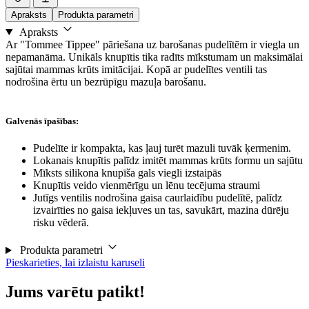
Apraksts
Produkta parametri
Apraksts
Ar "Tommee Tippee" pāriešana uz barošanas pudelītēm ir viegla un
nepamanāma. Unikāls knupītis tika radīts mīkstumam un maksimālai
sajūtai mammas krūts imitācijai. Kopā ar pudelītes ventili tas
nodrošina ērtu un bezrūpīgu mazuļa barošanu.
Galvenās īpašības:
Pudelīte ir kompakta, kas ļauj turēt mazuli tuvāk ķermenim.
Lokanais knupītis palīdz imitēt mammas krūts formu un sajūtu
Mīksts silikona knupīša gals viegli izstaipās
Knupītis veido vienmērīgu un lēnu tecējuma straumi
Jutīgs ventilis nodrošina gaisa caurlaidību pudelītē, palīdz
izvairīties no gaisa iekļuves un tas, savukārt, mazina dūrēju
risku vēderā.
Produkta parametri
Pieskarieties, lai izlaistu karuseli
Jums varētu patikt!