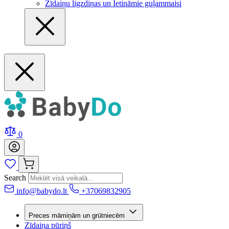
Zīdaiņu ligzdiņas un Ietināmie guļammaisi
0
Search
info@babydo.lt
+37069832905
Preces māmiņām un grūtniecēm
Zīdaiņa pūriņš