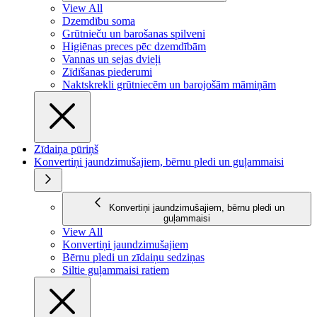
View All
Dzemdību soma
Grūtnieču un barošanas spilveni
Higiēnas preces pēc dzemdībām
Vannas un sejas dvieļi
Zīdīšanas piederumi
Naktskrekli grūtniecēm un barojošām māmiņām
Zīdaiņa pūriņš
Konvertiņi jaundzimušajiem, bērnu pledi un guļammaisi
Konvertiņi jaundzimušajiem, bērnu pledi un
guļammaisi
View All
Konvertiņi jaundzimušajiem
Bērnu pledi un zīdaiņu sedziņas
Siltie guļammaisi ratiem