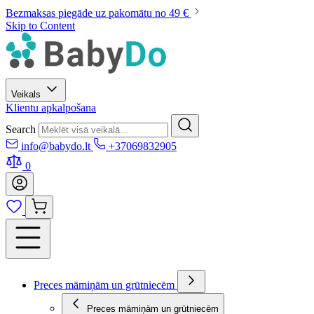
Bezmaksas piegāde uz pakomātu no 49 €
Skip to Content
Veikals
Klientu apkalpošana
Search
info@babydo.lt
+37069832905
0
Preces māmiņām un grūtniecēm
Preces māmiņām un grūtniecēm