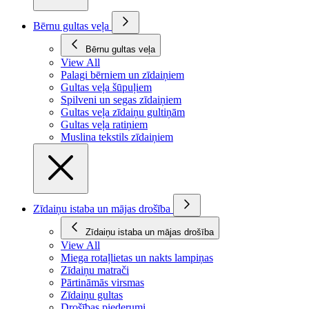
Bērnu gultas veļa
Bērnu gultas veļa
View All
Palagi bērniem un zīdaiņiem
Gultas veļa šūpuļiem
Spilveni un segas zīdaiņiem
Gultas veļa zīdaiņu gultiņām
Gultas veļa ratiņiem
Muslina tekstils zīdaiņiem
Zīdaiņu istaba un mājas drošība
Zīdaiņu istaba un mājas drošība
View All
Miega rotaļlietas un nakts lampiņas
Zīdaiņu matrači
Pārtināmās virsmas
Zīdaiņu gultas
Drošības piederumi