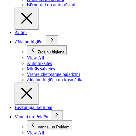
Bērnu rati un autokrēsliņi
Autiņi
Zīdaiņu higiēna
Zīdaiņu higiēna
View All
Autiņbiksītes
Mitrās salvetes
Vienreizlietojamie paladziņi
Zīdaiņu higiēna un kosmētika
Bezrūpīgai bērnībai
Vannai un Peldēm
Vannai un Peldēm
View All