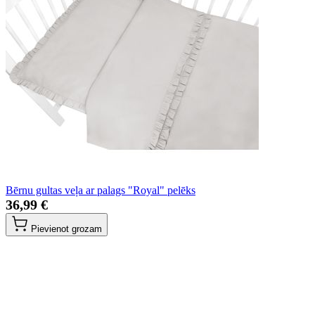
Bērnu gultas veļa ar palags "Royal" pelēks
36,99 €
Pievienot grozam