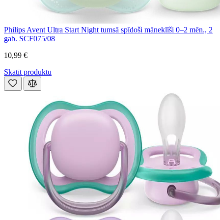
Philips Avent Ultra Start Night tumsā spīdoši māneklīši 0–2 mēn., 2
gab. SCF075/08
10,99 €
Skatīt produktu