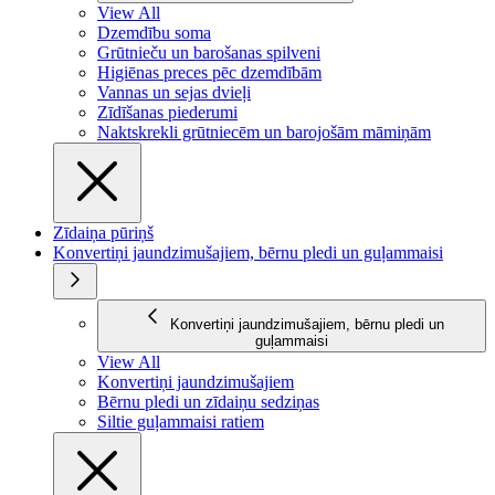
View All
Dzemdību soma
Grūtnieču un barošanas spilveni
Higiēnas preces pēc dzemdībām
Vannas un sejas dvieļi
Zīdīšanas piederumi
Naktskrekli grūtniecēm un barojošām māmiņām
Zīdaiņa pūriņš
Konvertiņi jaundzimušajiem, bērnu pledi un guļammaisi
Konvertiņi jaundzimušajiem, bērnu pledi un
guļammaisi
View All
Konvertiņi jaundzimušajiem
Bērnu pledi un zīdaiņu sedziņas
Siltie guļammaisi ratiem