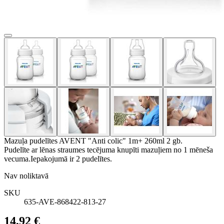
Mazuļa pudelītes AVENT "Anti colic" 1m+ 260ml 2 gb.
Pudelīte ar lēnas straumes tecējuma knupīti mazuļiem no 1 mēneša
vecuma.Iepakojumā ir 2 pudelītes.
Nav noliktavā
SKU
635-AVE-868422-813-27
14,92 €