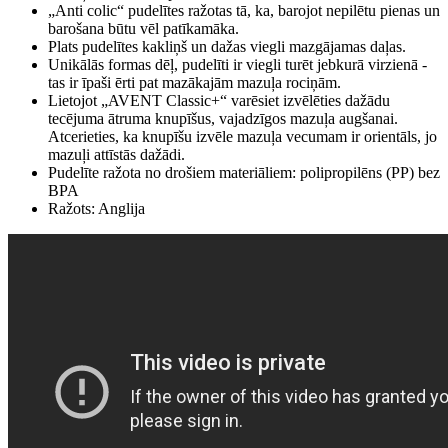
„Anti colic“ pudelītes ražotas tā, ka, barojot nepilētu pienas un
barošana būtu vēl patīkamāka.
Plats pudelītes kakliņš un dažas viegli mazgājamas daļas.
Unikālās formas dēļ, pudelīti ir viegli turēt jebkurā virzienā -
tas ir īpaši ērti pat mazākajām mazuļa rociņām.
Lietojot „AVENT Classic+“ varēsiet izvēlēties dažādu
tecējuma ātruma knupīšus, vajadzīgos mazuļa augšanai.
Atcerieties, ka knupīšu izvēle mazuļa vecumam ir orientāls, jo
mazuļi attīstās dažādi.
Pudelīte ražota no drošiem materiāliem: polipropilēns (PP) bez
BPA
Ražots: Anglija