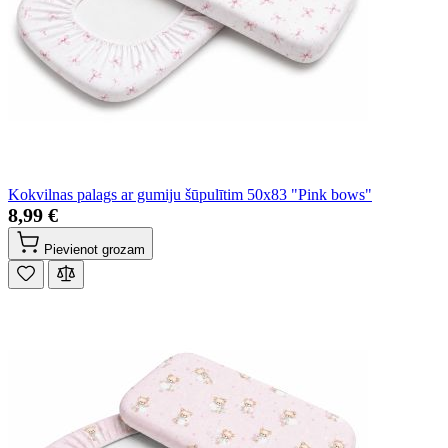
Kokvilnas palags ar gumiju šūpulītim 50x83 "Pink bows"
8,99 €
Pievienot grozam