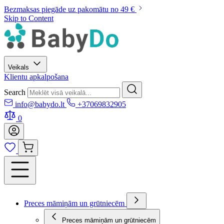
Bezmaksas piegāde uz pakomātu no 49 €
Skip to Content
Veikals
Klientu apkalpošana
Search
info@babydo.lt
+37069832905
0
Preces māmiņām un grūtniecēm
Preces māmiņām un grūtniecēm