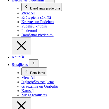
Barošanas piederumi
Barošanas piederumi
View All
Krūts piena sūknīši
Krūzītes un Pudelītes
Pudelīšu knupīši
Piederumi
Barošanas piederumi
Knupīši
Rotaļlietas
Rotaļlietas
View All
Izglītojošas rotaļlietas
Graužamie un Grabulīši
Karuseļi
Miega rotaļlietas