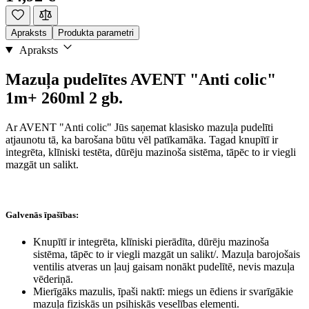
Apraksts
Produkta parametri
Apraksts
Mazuļa pudelītes AVENT "Anti colic"
1m+ 260ml 2 gb.
Ar AVENT "Anti colic" Jūs saņemat klasisko mazuļa pudelīti
atjaunotu tā, ka barošana būtu vēl patīkamāka. Tagad knupītī ir
integrēta, klīniski testēta, dūrēju mazinoša sistēma, tāpēc to ir viegli
mazgāt un salikt.
Galvenās īpašības:
Knupītī ir integrēta, klīniski pierādīta, dūrēju mazinoša
sistēma, tāpēc to ir viegli mazgāt un salikt/. Mazuļa barojošais
ventilis atveras un ļauj gaisam nonākt pudelītē, nevis mazuļa
vēderiņā.
Mierīgāks mazulis, īpaši naktī: miegs un ēdiens ir svarīgākie
mazuļa fiziskās un psihiskās veselības elementi.