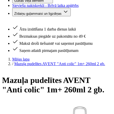
Gultas veļa bērniem
Sieviešu naktskrekli - Brīvā laika apģērbs
Zīdaiņu guļammaisi un ligzdiņas
Ātra izsūtīšana 1 darba dienas laikā
Bezmaksas piegāde uz pakomātu no 49 €
Maksā droši tiešsaistē vai saņemot pasūtījumu
Saņem atlaidi pirmajam pasūtījumam
Mājas lapa
/
Mazuļa pudelītes AVENT "Anti colic" 1m+ 260ml 2 gb.
Mazuļa pudelītes AVENT
"Anti colic" 1m+ 260ml 2 gb.