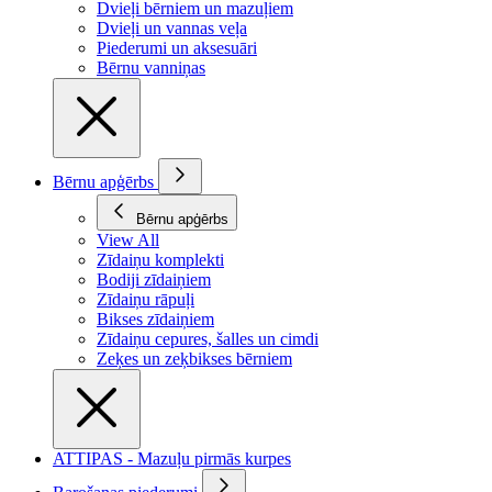
Dvieļi bērniem un mazuļiem
Dvieļi un vannas veļa
Piederumi un aksesuāri
Bērnu vanniņas
Bērnu apģērbs
Bērnu apģērbs
View All
Zīdaiņu komplekti
Bodiji zīdaiņiem
Zīdaiņu rāpuļi
Bikses zīdaiņiem
Zīdaiņu cepures, šalles un cimdi
Zeķes un zeķbikses bērniem
ATTIPAS - Mazuļu pirmās kurpes