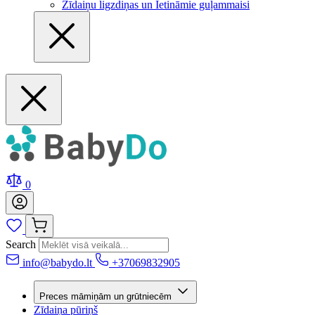
Zīdaiņu ligzdiņas un Ietināmie guļammaisi
0
Search
info@babydo.lt
+37069832905
Preces māmiņām un grūtniecēm
Zīdaiņa pūriņš