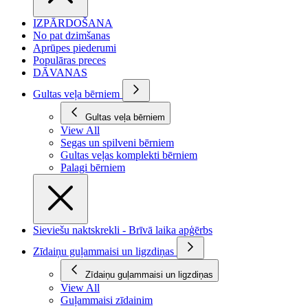
IZPĀRDOŠANA
No pat dzimšanas
Aprūpes piederumi
Populāras preces
DĀVANAS
Gultas veļa bērniem
Gultas veļa bērniem
View All
Segas un spilveni bērniem
Gultas veļas komplekti bērniem
Palagi bērniem
Sieviešu naktskrekli - Brīvā laika apģērbs
Zīdaiņu guļammaisi un ligzdiņas
Zīdaiņu guļammaisi un ligzdiņas
View All
Guļammaisi zīdainim