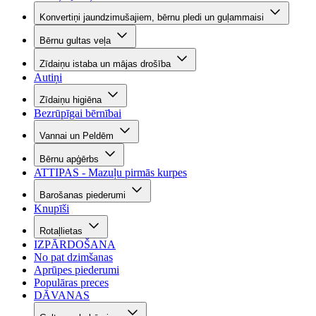
Konvertiņi jaundzimušajiem, bērnu pledi un guļammaisi
Bērnu gultas veļa
Zīdaiņu istaba un mājas drošība
Autiņi
Zīdaiņu higiēna
Bezrūpīgai bērnībai
Vannai un Peldēm
Bērnu apģērbs
ATTIPAS - Mazuļu pirmās kurpes
Barošanas piederumi
Knupīši
Rotaļlietas
IZPĀRDOŠANA
No pat dzimšanas
Aprūpes piederumi
Populāras preces
DĀVANAS