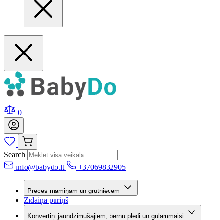
0
Search
info@babydo.lt
+37069832905
Preces māmiņām un grūtniecēm
Zīdaiņa pūriņš
Konvertiņi jaundzimušajiem, bērnu pledi un guļammaisi