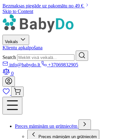
Bezmaksas piegāde uz pakomātu no 49 €
Skip to Content
Veikals
Klientu apkalpošana
Search
info@babydo.lt
+37069832905
0
Preces māmiņām un grūtniecēm
Preces māmiņām un grūtniecēm