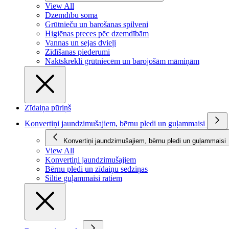
View All
Dzemdību soma
Grūtnieču un barošanas spilveni
Higiēnas preces pēc dzemdībām
Vannas un sejas dvieļi
Zīdīšanas piederumi
Naktskrekli grūtniecēm un barojošām māmiņām
Zīdaiņa pūriņš
Konvertiņi jaundzimušajiem, bērnu pledi un guļammaisi
Konvertiņi jaundzimušajiem, bērnu pledi un guļammaisi
View All
Konvertiņi jaundzimušajiem
Bērnu pledi un zīdaiņu sedziņas
Siltie guļammaisi ratiem