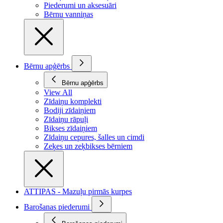
Piederumi un aksesuāri
Bērnu vanniņas
Bērnu apģērbs
Bērnu apģērbs
View All
Zīdaiņu komplekti
Bodiji zīdaiņiem
Zīdaiņu rāpuļi
Bikses zīdaiņiem
Zīdaiņu cepures, šalles un cimdi
Zeķes un zeķbikses bērniem
ATTIPAS - Mazuļu pirmās kurpes
Barošanas piederumi