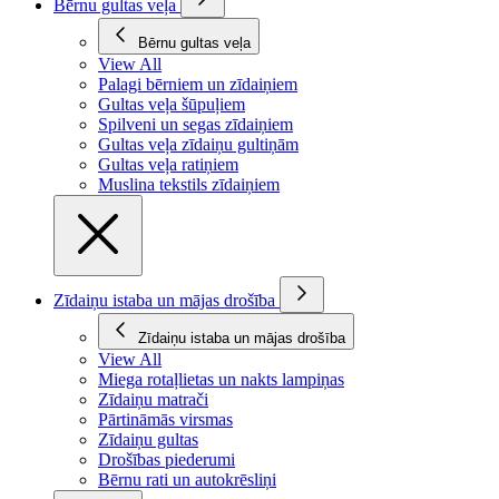
Bērnu gultas veļa
Bērnu gultas veļa
View All
Palagi bērniem un zīdaiņiem
Gultas veļa šūpuļiem
Spilveni un segas zīdaiņiem
Gultas veļa zīdaiņu gultiņām
Gultas veļa ratiņiem
Muslina tekstils zīdaiņiem
Zīdaiņu istaba un mājas drošība
Zīdaiņu istaba un mājas drošība
View All
Miega rotaļlietas un nakts lampiņas
Zīdaiņu matrači
Pārtināmās virsmas
Zīdaiņu gultas
Drošības piederumi
Bērnu rati un autokrēsliņi