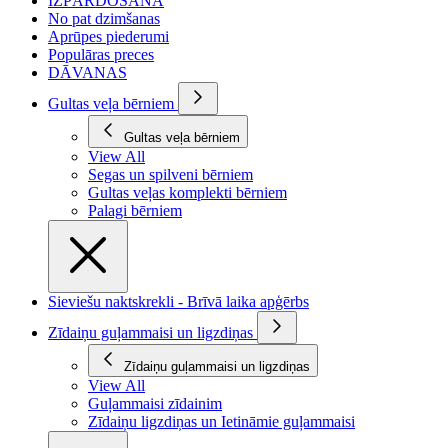
IZPĀRDOŠANA
No pat dzimšanas
Aprūpes piederumi
Populāras preces
DĀVANAS
Gultas veļa bērniem
Gultas veļa bērniem
View All
Segas un spilveni bērniem
Gultas veļas komplekti bērniem
Palagi bērniem
Sieviešu naktskrekli - Brīvā laika apģērbs
Zīdaiņu guļammaisi un ligzdiņas
Zīdaiņu guļammaisi un ligzdiņas
View All
Guļammaisi zīdainim
Zīdaiņu ligzdiņas un Ietināmie guļammaisi