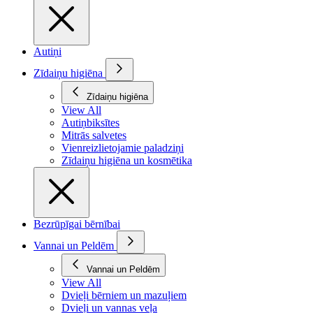
Autiņi
Zīdaiņu higiēna
Zīdaiņu higiēna
View All
Autiņbiksītes
Mitrās salvetes
Vienreizlietojamie paladziņi
Zīdaiņu higiēna un kosmētika
Bezrūpīgai bērnībai
Vannai un Peldēm
Vannai un Peldēm
View All
Dvieļi bērniem un mazuļiem
Dvieļi un vannas veļa