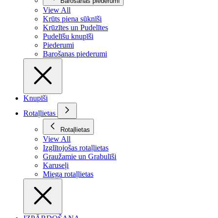
Barošanas piederumi
View All
Krūts piena sūknīši
Krūzītes un Pudelītes
Pudelīšu knupīši
Piederumi
Barošanas piederumi
Knupīši
Rotaļlietas
Rotaļlietas
View All
Izglītojošas rotaļlietas
Graužamie un Grabulīši
Karuseļi
Miega rotaļlietas