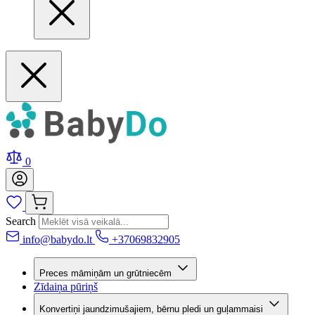
0
Search
info@babydo.lt
+37069832905
Preces māmiņām un grūtniecēm
Zīdaiņa pūriņš
Konvertiņi jaundzimušajiem, bērnu pledi un guļammaisi