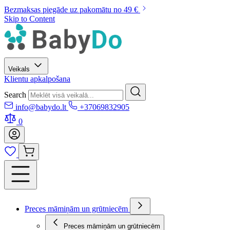
Bezmaksas piegāde uz pakomātu no 49 €
Skip to Content
Veikals
Klientu apkalpošana
Search
info@babydo.lt
+37069832905
0
Preces māmiņām un grūtniecēm
Preces māmiņām un grūtniecēm