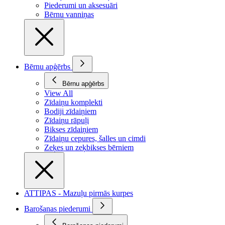
Piederumi un aksesuāri
Bērnu vanniņas
Bērnu apģērbs
Bērnu apģērbs
View All
Zīdaiņu komplekti
Bodiji zīdaiņiem
Zīdaiņu rāpuļi
Bikses zīdaiņiem
Zīdaiņu cepures, šalles un cimdi
Zeķes un zeķbikses bērniem
ATTIPAS - Mazuļu pirmās kurpes
Barošanas piederumi