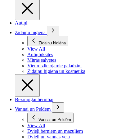
Autiņi
Zīdaiņu higiēna
Zīdaiņu higiēna
View All
Autiņbiksītes
Mitrās salvetes
Vienreizlietojamie paladziņi
Zīdaiņu higiēna un kosmētika
Bezrūpīgai bērnībai
Vannai un Peldēm
Vannai un Peldēm
View All
Dvieļi bērniem un mazuļiem
Dvieļi un vannas veļa