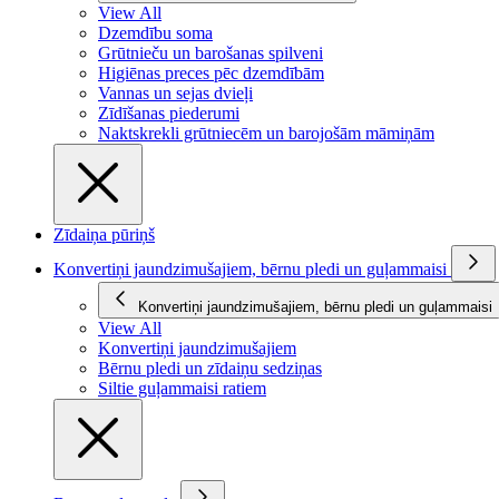
View All
Dzemdību soma
Grūtnieču un barošanas spilveni
Higiēnas preces pēc dzemdībām
Vannas un sejas dvieļi
Zīdīšanas piederumi
Naktskrekli grūtniecēm un barojošām māmiņām
Zīdaiņa pūriņš
Konvertiņi jaundzimušajiem, bērnu pledi un guļammaisi
Konvertiņi jaundzimušajiem, bērnu pledi un guļammaisi
View All
Konvertiņi jaundzimušajiem
Bērnu pledi un zīdaiņu sedziņas
Siltie guļammaisi ratiem