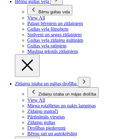
Bērnu gultas veļa
Bērnu gultas veļa
View All
Palagi bērniem un zīdaiņiem
Gultas veļa šūpuļiem
Spilveni un segas zīdaiņiem
Gultas veļa zīdaiņu gultiņām
Gultas veļa ratiņiem
Muslina tekstils zīdaiņiem
Zīdaiņu istaba un mājas drošība
Zīdaiņu istaba un mājas drošība
View All
Miega rotaļlietas un nakts lampiņas
Zīdaiņu matrači
Pārtināmās virsmas
Zīdaiņu gultas
Drošības piederumi
Bērnu rati un autokrēsliņi