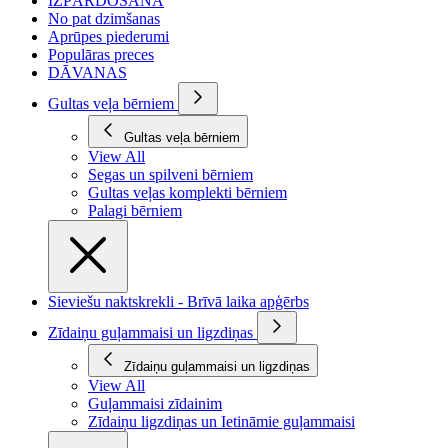
IZPĀRDOŠANA
No pat dzimšanas
Aprūpes piederumi
Populāras preces
DĀVANAS
Gultas veļa bērniem
Gultas veļa bērniem
View All
Segas un spilveni bērniem
Gultas veļas komplekti bērniem
Palagi bērniem
Sieviešu naktskrekli - Brīvā laika apģērbs
Zīdaiņu guļammaisi un ligzdiņas
Zīdaiņu guļammaisi un ligzdiņas
View All
Guļammaisi zīdainim
Zīdaiņu ligzdiņas un Ietināmie guļammaisi