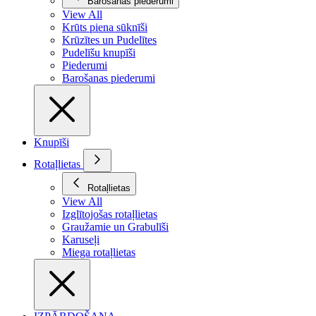
Barošanas piederumi
View All
Krūts piena sūknīši
Krūzītes un Pudelītes
Pudelīšu knupīši
Piederumi
Barošanas piederumi
Knupīši
Rotaļlietas
Rotaļlietas
View All
Izglītojošas rotaļlietas
Graužamie un Grabulīši
Karuseļi
Miega rotaļlietas