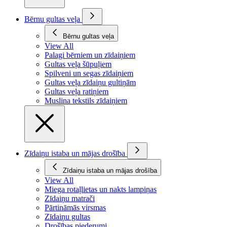
Bērnu gultas veļa
Bērnu gultas veļa
View All
Palagi bērniem un zīdaiņiem
Gultas veļa šūpuļiem
Spilveni un segas zīdaiņiem
Gultas veļa zīdaiņu gultiņām
Gultas veļa ratiņiem
Muslina tekstils zīdaiņiem
Zīdaiņu istaba un mājas drošība
Zīdaiņu istaba un mājas drošība
View All
Miega rotaļlietas un nakts lampiņas
Zīdaiņu matrači
Pārtināmās virsmas
Zīdaiņu gultas
Drošības piederumi