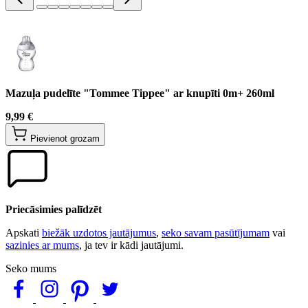
Mazuļa pudelīte "Tommee Tippee" ar knupīti 0m+ 260ml
9,99 €
Pievienot grozam
Priecāsimies palīdzēt
Apskati
biežāk uzdotos jautājumus
,
seko savam pasūtījumam
vai
sazinies ar mums
, ja tev ir kādi jautājumi.
Seko mums