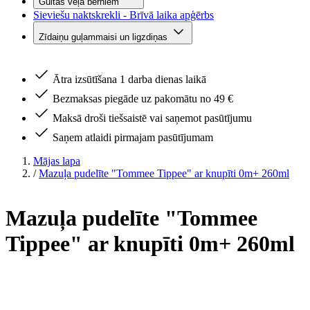
Gultas veļa bērniem
Sieviešu naktskrekli - Brīvā laika apģērbs
Zīdaiņu guļammaisi un ligzdiņas
Ātra izsūtīšana 1 darba dienas laikā
Bezmaksas piegāde uz pakomātu no 49 €
Maksā droši tiešsaistē vai saņemot pasūtījumu
Saņem atlaidi pirmajam pasūtījumam
Mājas lapa
/
Mazuļa pudelīte "Tommee Tippee" ar knupīti 0m+ 260ml
Mazuļa pudelīte "Tommee
Tippee" ar knupīti 0m+ 260ml