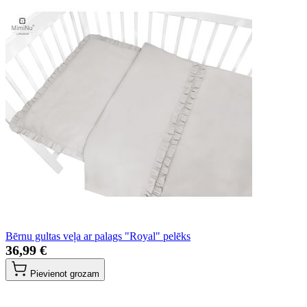
Bērnu gultas veļa ar palags "Royal" pelēks
36,99 €
Pievienot grozam