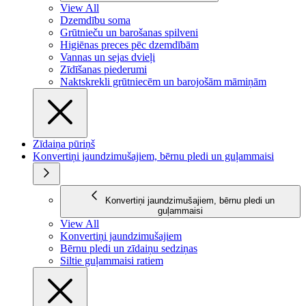
View All
Dzemdību soma
Grūtnieču un barošanas spilveni
Higiēnas preces pēc dzemdībām
Vannas un sejas dvieļi
Zīdīšanas piederumi
Naktskrekli grūtniecēm un barojošām māmiņām
Zīdaiņa pūriņš
Konvertiņi jaundzimušajiem, bērnu pledi un guļammaisi
Konvertiņi jaundzimušajiem, bērnu pledi un
guļammaisi
View All
Konvertiņi jaundzimušajiem
Bērnu pledi un zīdaiņu sedziņas
Siltie guļammaisi ratiem