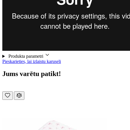
Produkta parametri
Pieskarieties, lai izlaistu karuseli
Jums varētu patikt!