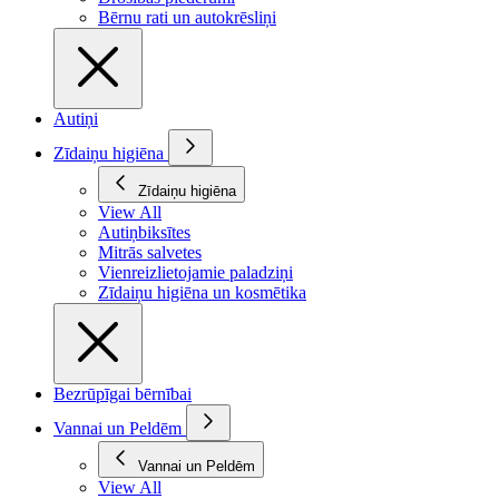
Bērnu rati un autokrēsliņi
Autiņi
Zīdaiņu higiēna
Zīdaiņu higiēna
View All
Autiņbiksītes
Mitrās salvetes
Vienreizlietojamie paladziņi
Zīdaiņu higiēna un kosmētika
Bezrūpīgai bērnībai
Vannai un Peldēm
Vannai un Peldēm
View All