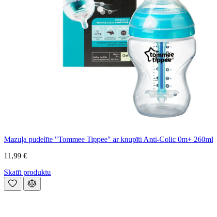
Mazuļa pudelīte "Tommee Tippee" ar knupīti Anti-Colic 0m+ 260ml
11,99 €
Skatīt produktu