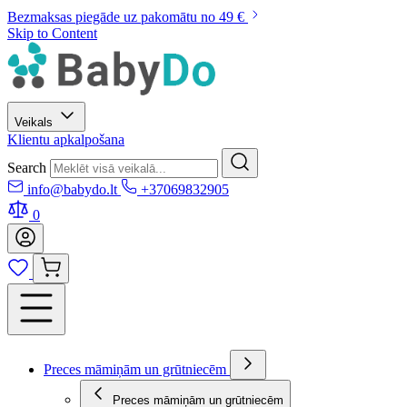
Bezmaksas piegāde uz pakomātu no 49 €
Skip to Content
Veikals
Klientu apkalpošana
Search
info@babydo.lt
+37069832905
0
Preces māmiņām un grūtniecēm
Preces māmiņām un grūtniecēm