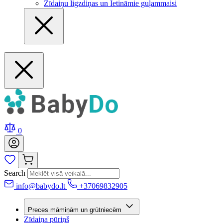
Zīdaiņu ligzdiņas un Ietināmie guļammaisi
0
Search
info@babydo.lt
+37069832905
Preces māmiņām un grūtniecēm
Zīdaiņa pūriņš