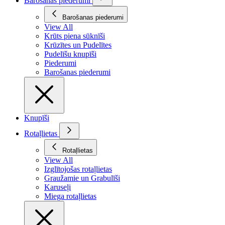
Barošanas piederumi
Barošanas piederumi
View All
Krūts piena sūknīši
Krūzītes un Pudelītes
Pudelīšu knupīši
Piederumi
Barošanas piederumi
Knupīši
Rotaļlietas
Rotaļlietas
View All
Izglītojošas rotaļlietas
Graužamie un Grabulīši
Karuseļi
Miega rotaļlietas