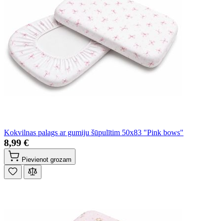
Kokvilnas palags ar gumiju šūpulītim 50x83 "Pink bows"
8,99 €
Pievienot grozam