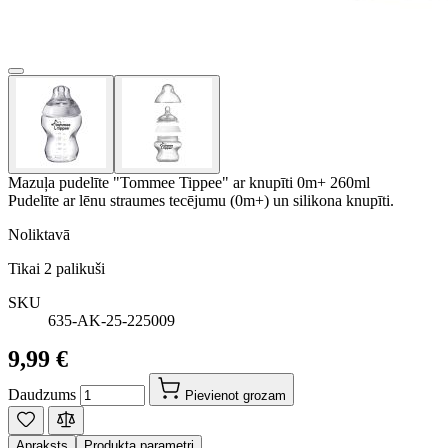
Mazuļa pudelīte "Tommee Tippee" ar knupīti 0m+ 260ml
Pudelīte ar lēnu straumes tecējumu (0m+) un silikona knupīti.
Noliktavā
Tikai
2
palikuši
SKU
635-AK-25-225009
9,99 €
Daudzums
Pievienot grozam
Apraksts
Produkta parametri