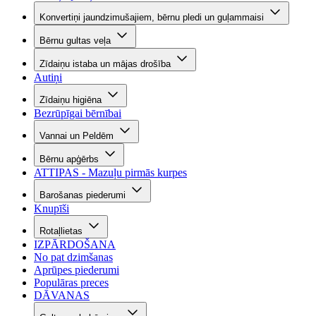
Konvertiņi jaundzimušajiem, bērnu pledi un guļammaisi
Bērnu gultas veļa
Zīdaiņu istaba un mājas drošība
Autiņi
Zīdaiņu higiēna
Bezrūpīgai bērnībai
Vannai un Peldēm
Bērnu apģērbs
ATTIPAS - Mazuļu pirmās kurpes
Barošanas piederumi
Knupīši
Rotaļlietas
IZPĀRDOŠANA
No pat dzimšanas
Aprūpes piederumi
Populāras preces
DĀVANAS