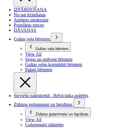
IZPĀRDOŠANA
No pat dzimšanas
Aprūpes piederumi
Populāras preces
DĀVANAS
Gultas veļa bērniem
Gultas veļa bērniem
View All
Segas un spilveni bērniem
Gultas veļas komplekti bērniem
Palagi bērniem
Sieviešu naktskrekli - Brīvā laika apģērbs
Zīdaiņu guļammaisi un ligzdiņas
Zīdaiņu guļammaisi un ligzdiņas
View All
Guļammaisi zīdainim