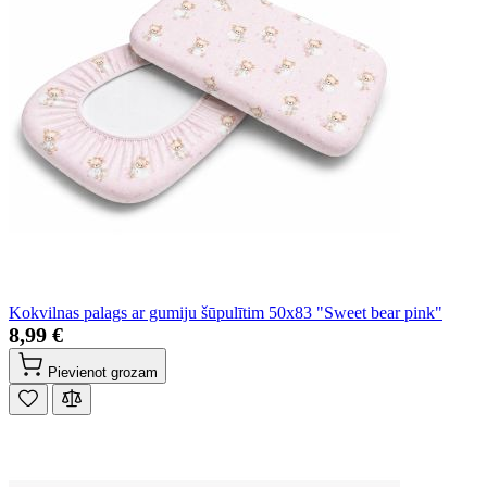
Kokvilnas palags ar gumiju šūpulītim 50x83 "Sweet bear pink"
8,99 €
Pievienot grozam