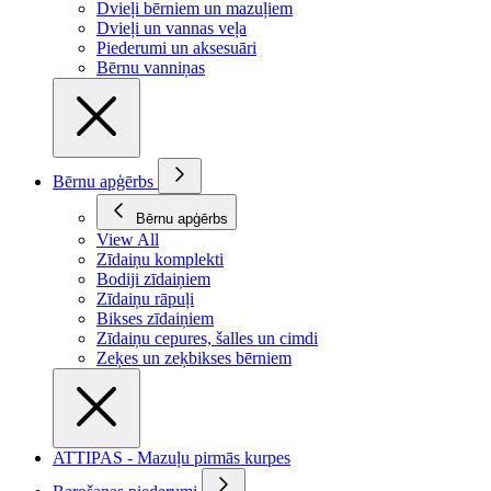
Dvieļi bērniem un mazuļiem
Dvieļi un vannas veļa
Piederumi un aksesuāri
Bērnu vanniņas
Bērnu apģērbs
Bērnu apģērbs
View All
Zīdaiņu komplekti
Bodiji zīdaiņiem
Zīdaiņu rāpuļi
Bikses zīdaiņiem
Zīdaiņu cepures, šalles un cimdi
Zeķes un zeķbikses bērniem
ATTIPAS - Mazuļu pirmās kurpes