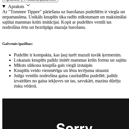
Apraksts
Ar "Tommee Tippee" pāriešana uz barošanas pudelītēm ir viegla un
nepamanāma. Unikāls knupītis tika radīts mīkstumam un maksimālai
sajūtai mammas krūts imitācijai. Kopā ar pudelītes ventili tas
nodrošina ērtu un bezrūpīgu mazuļa barošanu.
Galvenās īpašības:
Pudelīte ir kompakta, kas ļauj turēt mazuli tuvāk ķermenim.
Lokanais knupītis palīdz imitēt mammas krūts formu un sajūtu
Mīksts silikona knupīša gals viegli izstaipās
Knupītis veido vienmērīgu un lēnu tecējuma straumi
Jutīgs ventilis nodrošina gaisa caurlaidību pudelītē, palīdz
izvairīties no gaisa iekļuves un tas, savukārt, mazina dūrēju
risku vēderā.