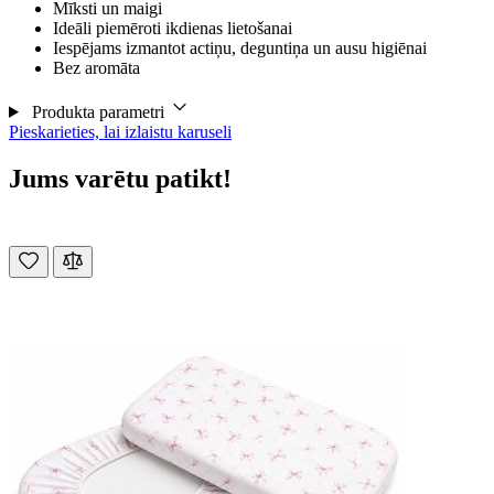
Mīksti un maigi
Ideāli piemēroti ikdienas lietošanai
Iespējams izmantot actiņu, deguntiņa un ausu higiēnai
Bez aromāta
Produkta parametri
Pieskarieties, lai izlaistu karuseli
Jums varētu patikt!