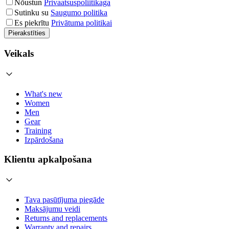
Nõustun
Privaatsuspoliitikaga
Sutinku su
Saugumo politika
Es piekrītu
Privātuma politikai
Pierakstīties
Veikals
What's new
Women
Men
Gear
Training
Izpārdošana
Klientu apkalpošana
Tava pasūtījuma piegāde
Maksājumu veidi
Returns and replacements
Warranty and repairs