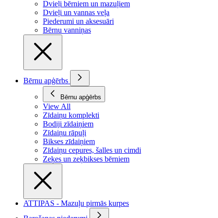
Dvieļi bērniem un mazuļiem
Dvieļi un vannas veļa
Piederumi un aksesuāri
Bērnu vanniņas
Bērnu apģērbs
Bērnu apģērbs
View All
Zīdaiņu komplekti
Bodiji zīdaiņiem
Zīdaiņu rāpuļi
Bikses zīdaiņiem
Zīdaiņu cepures, šalles un cimdi
Zeķes un zeķbikses bērniem
ATTIPAS - Mazuļu pirmās kurpes