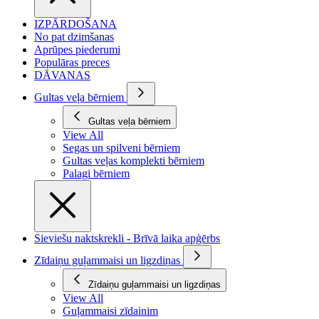
IZPĀRDOŠANA
No pat dzimšanas
Aprūpes piederumi
Populāras preces
DĀVANAS
Gultas veļa bērniem
Gultas veļa bērniem
View All
Segas un spilveni bērniem
Gultas veļas komplekti bērniem
Palagi bērniem
Sieviešu naktskrekli - Brīvā laika apģērbs
Zīdaiņu guļammaisi un ligzdiņas
Zīdaiņu guļammaisi un ligzdiņas
View All
Guļammaisi zīdainim