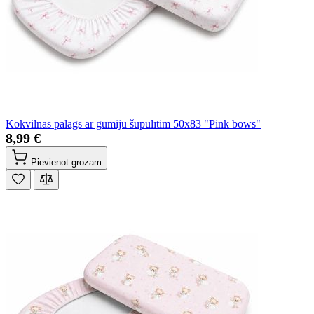
Kokvilnas palags ar gumiju šūpulītim 50x83 "Pink bows"
8,99 €
Pievienot grozam