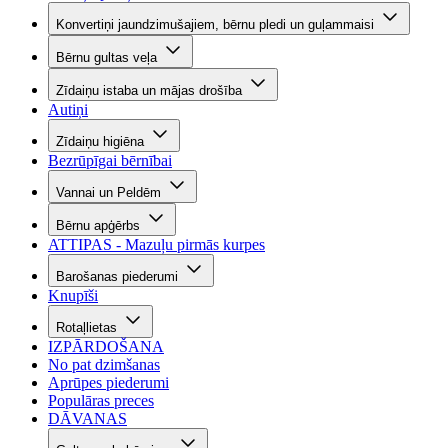
Konvertiņi jaundzimušajiem, bērnu pledi un guļammaisi
Bērnu gultas veļa
Zīdaiņu istaba un mājas drošība
Autiņi
Zīdaiņu higiēna
Bezrūpīgai bērnībai
Vannai un Peldēm
Bērnu apģērbs
ATTIPAS - Mazuļu pirmās kurpes
Barošanas piederumi
Knupīši
Rotaļlietas
IZPĀRDOŠANA
No pat dzimšanas
Aprūpes piederumi
Populāras preces
DĀVANAS