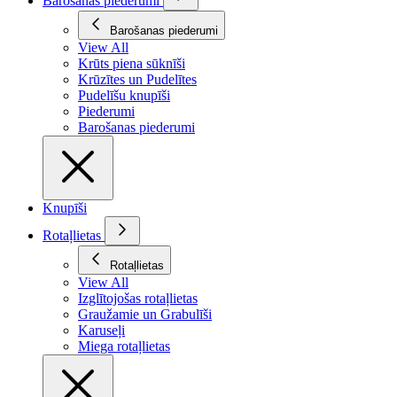
Barošanas piederumi
Barošanas piederumi
View All
Krūts piena sūknīši
Krūzītes un Pudelītes
Pudelīšu knupīši
Piederumi
Barošanas piederumi
Knupīši
Rotaļlietas
Rotaļlietas
View All
Izglītojošas rotaļlietas
Graužamie un Grabulīši
Karuseļi
Miega rotaļlietas