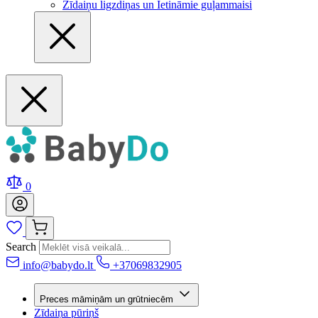
Zīdaiņu ligzdiņas un Ietināmie guļammaisi
0
Search
info@babydo.lt
+37069832905
Preces māmiņām un grūtniecēm
Zīdaiņa pūriņš