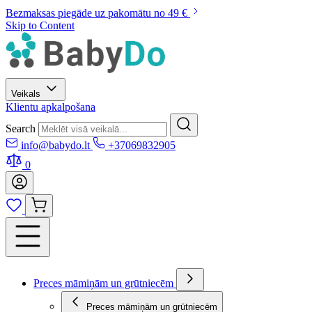
Bezmaksas piegāde uz pakomātu no 49 €
Skip to Content
Veikals
Klientu apkalpošana
Search
info@babydo.lt
+37069832905
0
Preces māmiņām un grūtniecēm
Preces māmiņām un grūtniecēm