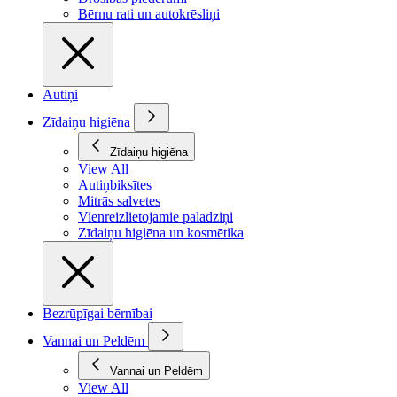
Bērnu rati un autokrēsliņi
Autiņi
Zīdaiņu higiēna
Zīdaiņu higiēna
View All
Autiņbiksītes
Mitrās salvetes
Vienreizlietojamie paladziņi
Zīdaiņu higiēna un kosmētika
Bezrūpīgai bērnībai
Vannai un Peldēm
Vannai un Peldēm
View All