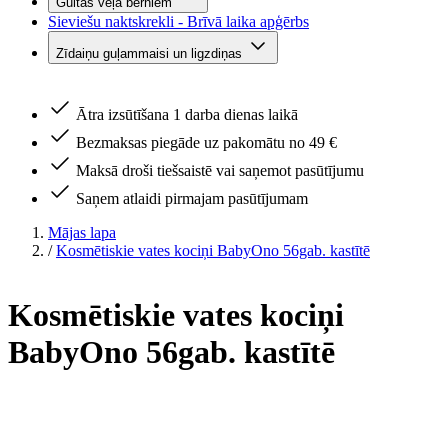
Gultas veļa bērniem
Sieviešu naktskrekli - Brīvā laika apģērbs
Zīdaiņu guļammaisi un ligzdiņas
Ātra izsūtīšana 1 darba dienas laikā
Bezmaksas piegāde uz pakomātu no 49 €
Maksā droši tiešsaistē vai saņemot pasūtījumu
Saņem atlaidi pirmajam pasūtījumam
Mājas lapa
/
Kosmētiskie vates kociņi BabyOno 56gab. kastītē
Kosmētiskie vates kociņi
BabyOno 56gab. kastītē