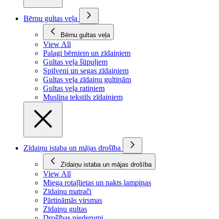
Bērnu gultas veļa
Bērnu gultas veļa
View All
Palagi bērniem un zīdaiņiem
Gultas veļa šūpuļiem
Spilveni un segas zīdaiņiem
Gultas veļa zīdaiņu gultiņām
Gultas veļa ratiņiem
Muslina tekstils zīdaiņiem
Zīdaiņu istaba un mājas drošība
Zīdaiņu istaba un mājas drošība
View All
Miega rotaļlietas un nakts lampiņas
Zīdaiņu matrači
Pārtināmās virsmas
Zīdaiņu gultas
Drošības piederumi