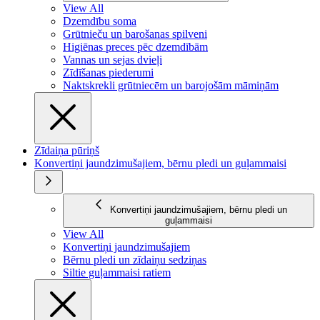
View All
Dzemdību soma
Grūtnieču un barošanas spilveni
Higiēnas preces pēc dzemdībām
Vannas un sejas dvieļi
Zīdīšanas piederumi
Naktskrekli grūtniecēm un barojošām māmiņām
Zīdaiņa pūriņš
Konvertiņi jaundzimušajiem, bērnu pledi un guļammaisi
Konvertiņi jaundzimušajiem, bērnu pledi un
guļammaisi
View All
Konvertiņi jaundzimušajiem
Bērnu pledi un zīdaiņu sedziņas
Siltie guļammaisi ratiem