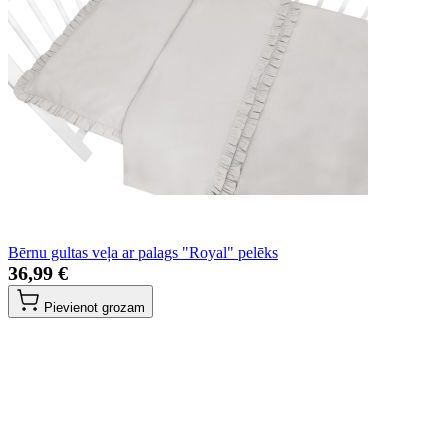
Bērnu gultas veļa ar palags "Royal" pelēks
36,99 €
Pievienot grozam