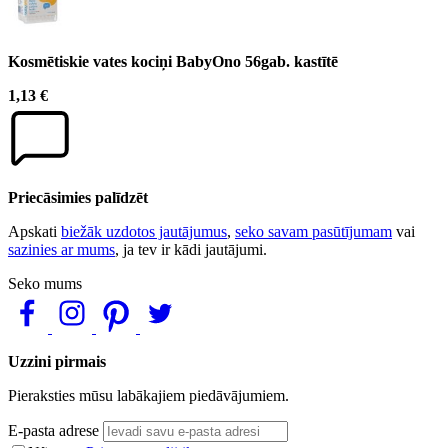
Kosmētiskie vates kociņi BabyOno 56gab. kastītē
1,13 €
Priecāsimies palīdzēt
Apskati
biežāk uzdotos jautājumus
,
seko savam pasūtījumam
vai
sazinies ar mums
, ja tev ir kādi jautājumi.
Seko mums
Uzzini pirmais
Pieraksties mūsu labākajiem piedāvājumiem.
E-pasta adrese