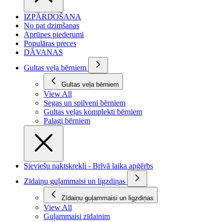
IZPĀRDOŠANA
No pat dzimšanas
Aprūpes piederumi
Populāras preces
DĀVANAS
Gultas veļa bērniem
Gultas veļa bērniem
View All
Segas un spilveni bērniem
Gultas veļas komplekti bērniem
Palagi bērniem
Sieviešu naktskrekli - Brīvā laika apģērbs
Zīdaiņu guļammaisi un ligzdiņas
Zīdaiņu guļammaisi un ligzdiņas
View All
Guļammaisi zīdainim