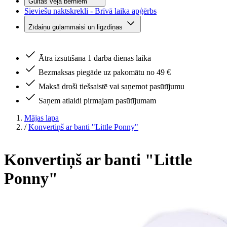
Gultas veļa bērniem
Sieviešu naktskrekli - Brīvā laika apģērbs
Zīdaiņu guļammaisi un ligzdiņas
Ātra izsūtīšana 1 darba dienas laikā
Bezmaksas piegāde uz pakomātu no 49 €
Maksā droši tiešsaistē vai saņemot pasūtījumu
Saņem atlaidi pirmajam pasūtījumam
Mājas lapa
/
Konvertiņš ar banti "Little Ponny"
Konvertiņš ar banti "Little
Ponny"