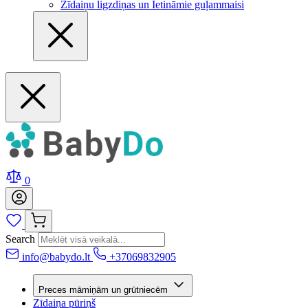
Zīdaiņu ligzdiņas un Ietināmie guļammaisi
0
Search
info@babydo.lt
+37069832905
Preces māmiņām un grūtniecēm
Zīdaiņa pūriņš