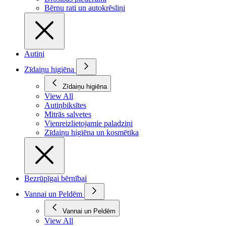
Bērnu rati un autokrēsliņi
Autiņi
Zīdaiņu higiēna
Zīdaiņu higiēna
View All
Autiņbiksītes
Mitrās salvetes
Vienreizlietojamie paladziņi
Zīdaiņu higiēna un kosmētika
Bezrūpīgai bērnībai
Vannai un Peldēm
Vannai un Peldēm
View All