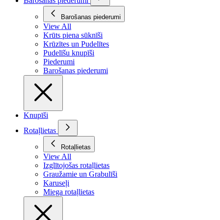
Barošanas piederumi
Barošanas piederumi
View All
Krūts piena sūknīši
Krūzītes un Pudelītes
Pudelīšu knupīši
Piederumi
Barošanas piederumi
Knupīši
Rotaļlietas
Rotaļlietas
View All
Izglītojošas rotaļlietas
Graužamie un Grabulīši
Karuseļi
Miega rotaļlietas