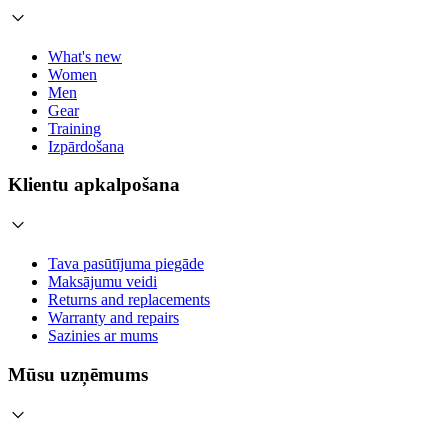
What's new
Women
Men
Gear
Training
Izpārdošana
Klientu apkalpošana
Tava pasūtījuma piegāde
Maksājumu veidi
Returns and replacements
Warranty and repairs
Sazinies ar mums
Mūsu uzņēmums