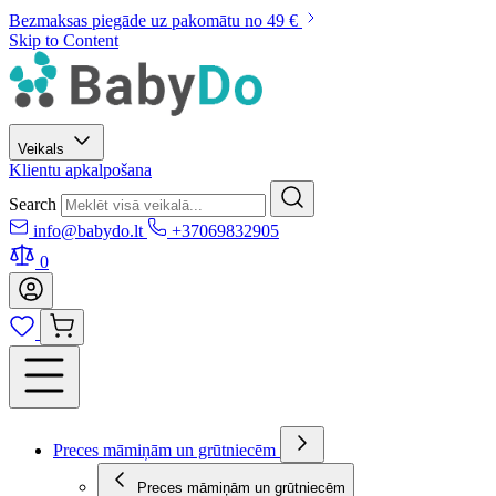
Bezmaksas piegāde uz pakomātu no 49 €
Skip to Content
Veikals
Klientu apkalpošana
Search
info@babydo.lt
+37069832905
0
Preces māmiņām un grūtniecēm
Preces māmiņām un grūtniecēm