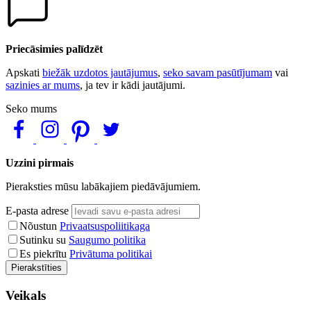
Priecāsimies palīdzēt
Apskati
biežāk uzdotos jautājumus
,
seko savam pasūtījumam
vai
sazinies ar mums
, ja tev ir kādi jautājumi.
Seko mums
Uzzini pirmais
Pieraksties mūsu labākajiem piedāvājumiem.
E-pasta adrese
Nõustun
Privaatsuspoliitikaga
Sutinku su
Saugumo politika
Es piekrītu
Privātuma politikai
Pierakstīties
Veikals