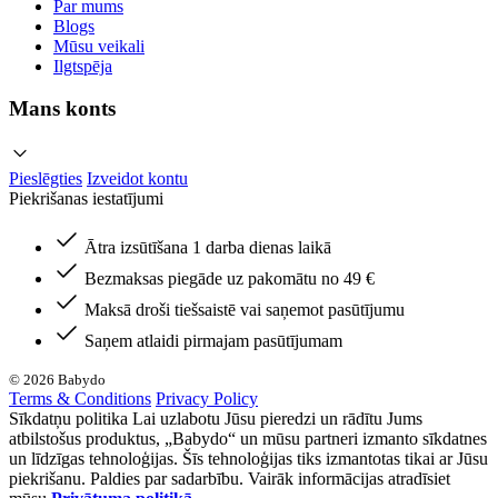
Par mums
Blogs
Mūsu veikali
Ilgtspēja
Mans konts
Pieslēgties
Izveidot kontu
Piekrišanas iestatījumi
Ātra izsūtīšana 1 darba dienas laikā
Bezmaksas piegāde uz pakomātu no 49 €
Maksā droši tiešsaistē vai saņemot pasūtījumu
Saņem atlaidi pirmajam pasūtījumam
© 2026 Babydo
Terms & Conditions
Privacy Policy
Sīkdatņu politika Lai uzlabotu Jūsu pieredzi un rādītu Jums
atbilstošus produktus, „Babydo“ un mūsu partneri izmanto sīkdatnes
un līdzīgas tehnoloģijas. Šīs tehnoloģijas tiks izmantotas tikai ar Jūsu
piekrišanu. Paldies par sadarbību. Vairāk informācijas atradīsiet