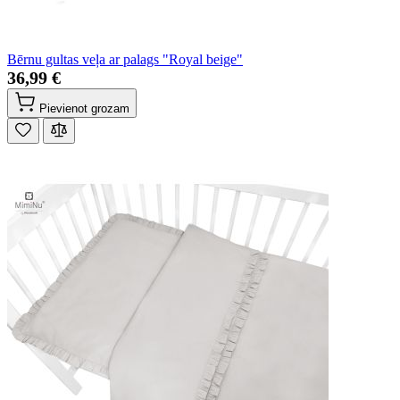
Bērnu gultas veļa ar palags "Royal beige"
36,99 €
Pievienot grozam