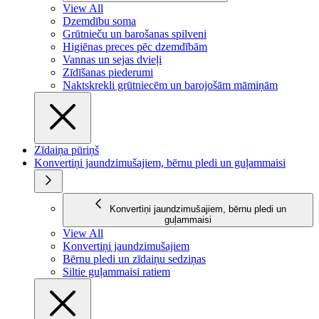
View All
Dzemdību soma
Grūtnieču un barošanas spilveni
Higiēnas preces pēc dzemdībām
Vannas un sejas dvieļi
Zīdīšanas piederumi
Naktskrekli grūtniecēm un barojošām māmiņām
Zīdaiņa pūriņš
Konvertiņi jaundzimušajiem, bērnu pledi un guļammaisi
Konvertiņi jaundzimušajiem, bērnu pledi un
guļammaisi
View All
Konvertiņi jaundzimušajiem
Bērnu pledi un zīdaiņu sedziņas
Siltie guļammaisi ratiem