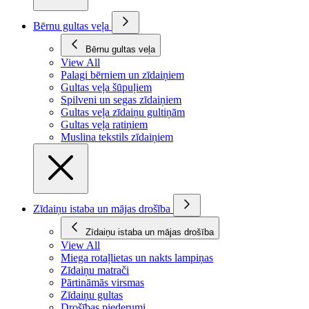
Bērnu gultas veļa
Bērnu gultas veļa
View All
Palagi bērniem un zīdaiņiem
Gultas veļa šūpuļiem
Spilveni un segas zīdaiņiem
Gultas veļa zīdaiņu gultiņām
Gultas veļa ratiņiem
Muslina tekstils zīdaiņiem
Zīdaiņu istaba un mājas drošība
Zīdaiņu istaba un mājas drošība
View All
Miega rotaļlietas un nakts lampiņas
Zīdaiņu matrači
Pārtināmās virsmas
Zīdaiņu gultas
Drošības piederumi