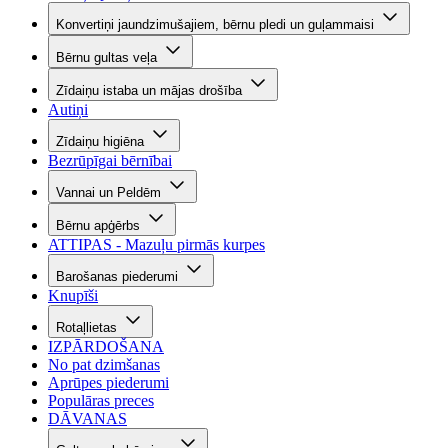
Konvertiņi jaundzimušajiem, bērnu pledi un guļammaisi
Bērnu gultas veļa
Zīdaiņu istaba un mājas drošība
Autiņi
Zīdaiņu higiēna
Bezrūpīgai bērnībai
Vannai un Peldēm
Bērnu apģērbs
ATTIPAS - Mazuļu pirmās kurpes
Barošanas piederumi
Knupīši
Rotaļlietas
IZPĀRDOŠANA
No pat dzimšanas
Aprūpes piederumi
Populāras preces
DĀVANAS