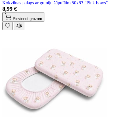
Kokvilnas palags ar gumiju šūpulītim 50x83 "Pink bows"
8,99 €
Pievienot grozam