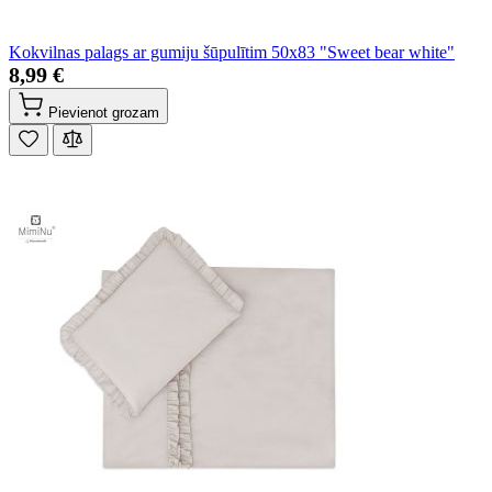
Kokvilnas palags ar gumiju šūpulītim 50x83 "Sweet bear white"
8,99 €
Pievienot grozam