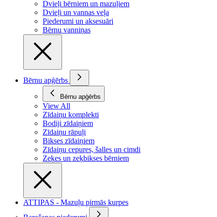
Dvieļi bērniem un mazuļiem
Dvieļi un vannas veļa
Piederumi un aksesuāri
Bērnu vanniņas
Bērnu apģērbs
Bērnu apģērbs
View All
Zīdaiņu komplekti
Bodiji zīdaiņiem
Zīdaiņu rāpuļi
Bikses zīdaiņiem
Zīdaiņu cepures, šalles un cimdi
Zeķes un zeķbikses bērniem
ATTIPAS - Mazuļu pirmās kurpes