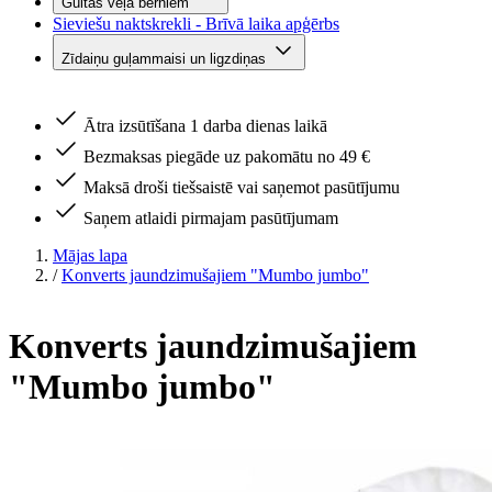
Gultas veļa bērniem
Sieviešu naktskrekli - Brīvā laika apģērbs
Zīdaiņu guļammaisi un ligzdiņas
Ātra izsūtīšana 1 darba dienas laikā
Bezmaksas piegāde uz pakomātu no 49 €
Maksā droši tiešsaistē vai saņemot pasūtījumu
Saņem atlaidi pirmajam pasūtījumam
Mājas lapa
/
Konverts jaundzimušajiem "Mumbo jumbo"
Konverts jaundzimušajiem
"Mumbo jumbo"