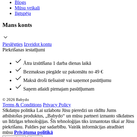
Blogs
Mūsu veikali
Ilgtspēja
Mans konts
Pieslēgties
Izveidot kontu
Piekrišanas iestatījumi
Ātra izsūtīšana 1 darba dienas laikā
Bezmaksas piegāde uz pakomātu no 49 €
Maksā droši tiešsaistē vai saņemot pasūtījumu
Saņem atlaidi pirmajam pasūtījumam
© 2026 Babydo
Terms & Conditions
Privacy Policy
Sīkdatņu politika Lai uzlabotu Jūsu pieredzi un rādītu Jums
atbilstošus produktus, „Babydo“ un mūsu partneri izmanto sīkdatnes
un līdzīgas tehnoloģijas. Šīs tehnoloģijas tiks izmantotas tikai ar Jūsu
piekrišanu. Paldies par sadarbību. Vairāk informācijas atradīsiet
mūsu
Privātuma politikā