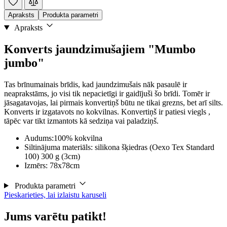
Apraksts
Produkta parametri
Apraksts
Konverts jaundzimušajiem "Mumbo
jumbo"
Tas brīnumainais brīdis, kad jaundzimušais nāk pasaulē ir
neaprakstāms, jo visi tik nepacietīgi ir gaidījuši šo brīdi. Tomēr ir
jāsagatavojas, lai pirmais konvertiņš būtu ne tikai grezns, bet arī silts.
Konverts ir izgatavots no kokvilnas. Konvertiņš ir patiesi viegls ,
tāpēc var tikt izmantots kā sedziņa vai paladziņš.
Audums:100% kokvilna
Siltinājuma materiāls: silikona šķiedras (Oexo Tex Standard
100) 300 g (3cm)
Izmērs: 78x78cm
Produkta parametri
Pieskarieties, lai izlaistu karuseli
Jums varētu patikt!