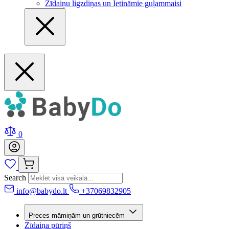
Zīdaiņu ligzdiņas un Ietināmie guļammaisi
0
Search
info@babydo.lt
+37069832905
Preces māmiņām un grūtniecēm
Zīdaiņa pūriņš