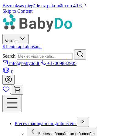
Bezmaksas piegāde uz pakomātu no 49 €
Skip to Content
Veikals
Klientu apkalpošana
Search
info@babydo.lt
+37069832905
0
Preces māmiņām un grūtniecēm
Preces māmiņām un grūtniecēm