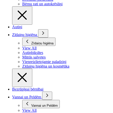
Bērnu rati un autokrēsliņi
Autiņi
Zīdaiņu higiēna
Zīdaiņu higiēna
View All
Autiņbiksītes
Mitrās salvetes
Vienreizlietojamie paladziņi
Zīdaiņu higiēna un kosmētika
Bezrūpīgai bērnībai
Vannai un Peldēm
Vannai un Peldēm
View All