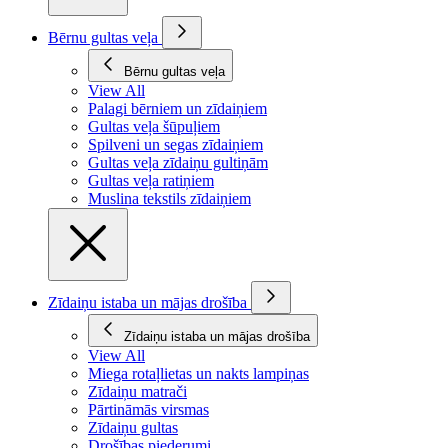
Bērnu gultas veļa
Bērnu gultas veļa
View All
Palagi bērniem un zīdaiņiem
Gultas veļa šūpuļiem
Spilveni un segas zīdaiņiem
Gultas veļa zīdaiņu gultiņām
Gultas veļa ratiņiem
Muslina tekstils zīdaiņiem
Zīdaiņu istaba un mājas drošība
Zīdaiņu istaba un mājas drošība
View All
Miega rotaļlietas un nakts lampiņas
Zīdaiņu matrači
Pārtināmās virsmas
Zīdaiņu gultas
Drošības piederumi