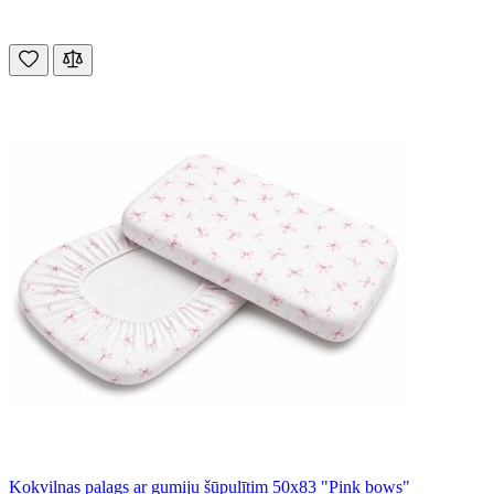
Kokvilnas palags ar gumiju šūpulītim 50x83 "Pink bows"