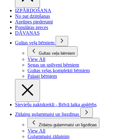
IZPĀRDOŠANA
No pat dzimšanas
Aprūpes piederumi
Populāras preces
DĀVANAS
Gultas veļa bērniem
Gultas veļa bērniem
View All
Segas un spilveni bērniem
Gultas veļas komplekti bērniem
Palagi bērniem
Sieviešu naktskrekli - Brīvā laika apģērbs
Zīdaiņu guļammaisi un ligzdiņas
Zīdaiņu guļammaisi un ligzdiņas
View All
Guļammaisi zīdainim