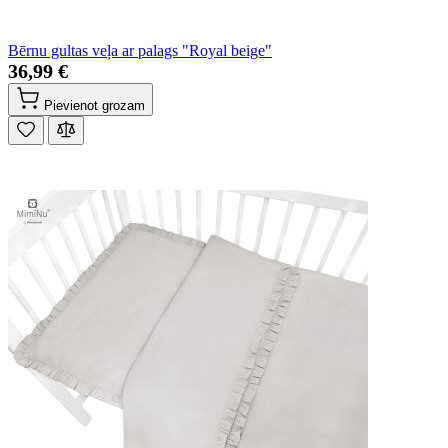
Bērnu gultas veļa ar palags "Royal beige"
36,99 €
Pievienot grozam