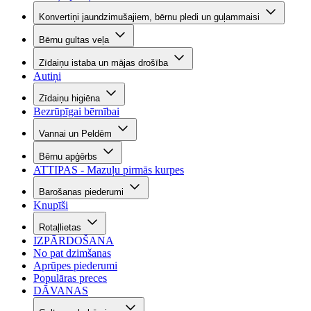
Konvertiņi jaundzimušajiem, bērnu pledi un guļammaisi
Bērnu gultas veļa
Zīdaiņu istaba un mājas drošība
Autiņi
Zīdaiņu higiēna
Bezrūpīgai bērnībai
Vannai un Peldēm
Bērnu apģērbs
ATTIPAS - Mazuļu pirmās kurpes
Barošanas piederumi
Knupīši
Rotaļlietas
IZPĀRDOŠANA
No pat dzimšanas
Aprūpes piederumi
Populāras preces
DĀVANAS