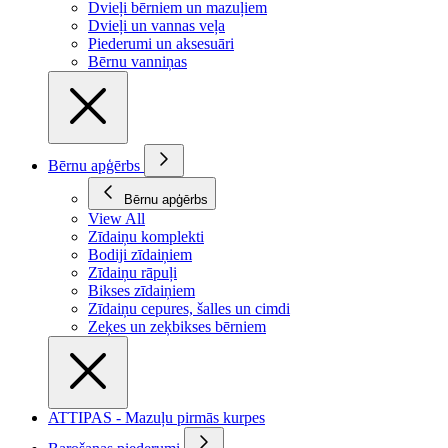
Dvieļi bērniem un mazuļiem
Dvieļi un vannas veļa
Piederumi un aksesuāri
Bērnu vanniņas
Bērnu apģērbs
Bērnu apģērbs
View All
Zīdaiņu komplekti
Bodiji zīdaiņiem
Zīdaiņu rāpuļi
Bikses zīdaiņiem
Zīdaiņu cepures, šalles un cimdi
Zeķes un zeķbikses bērniem
ATTIPAS - Mazuļu pirmās kurpes