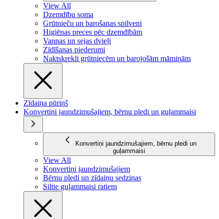
View All
Dzemdību soma
Grūtnieču un barošanas spilveni
Higiēnas preces pēc dzemdībām
Vannas un sejas dvieļi
Zīdīšanas piederumi
Naktskrekli grūtniecēm un barojošām māmiņām
Zīdaiņa pūriņš
Konvertiņi jaundzimušajiem, bērnu pledi un guļammaisi
Konvertiņi jaundzimušajiem, bērnu pledi un
guļammaisi
View All
Konvertiņi jaundzimušajiem
Bērnu pledi un zīdaiņu sedziņas
Siltie guļammaisi ratiem