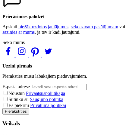
Priecāsimies palīdzēt
Apskati
biežāk uzdotos jautājumus
,
seko savam pasūtījumam
vai
sazinies ar mums
, ja tev ir kādi jautājumi.
Seko mums
Uzzini pirmais
Pieraksties mūsu labākajiem piedāvājumiem.
E-pasta adrese
Nõustun
Privaatsuspoliitikaga
Sutinku su
Saugumo politika
Es piekrītu
Privātuma politikai
Pierakstīties
Veikals