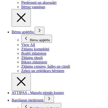
Piederumi un aksesuāri
Bērnu vanniņas
Bērnu apģērbs
Bērnu apģērbs
View All
Zīdaiņu komplekti
Bodiji zīdaiņiem
Zīdaiņu rāpuļi
Bikses zīdaiņiem
Zīdaiņu cepures, šalles un cimdi
Zeķes un zeķbikses bērniem
ATTIPAS - Mazuļu pirmās kurpes
Barošanas piederumi