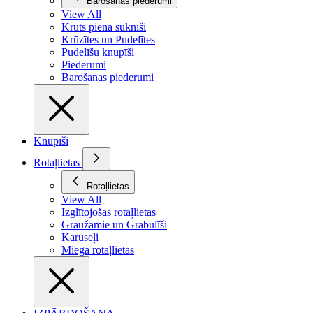
Barošanas piederumi
View All
Krūts piena sūknīši
Krūzītes un Pudelītes
Pudelīšu knupīši
Piederumi
Barošanas piederumi
Knupīši
Rotaļlietas
Rotaļlietas
View All
Izglītojošas rotaļlietas
Graužamie un Grabulīši
Karuseļi
Miega rotaļlietas