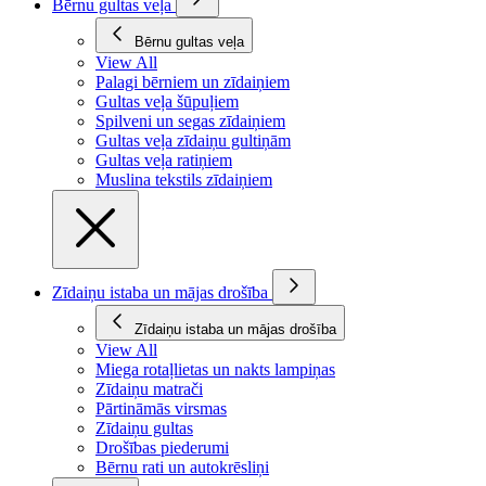
Bērnu gultas veļa
Bērnu gultas veļa
View All
Palagi bērniem un zīdaiņiem
Gultas veļa šūpuļiem
Spilveni un segas zīdaiņiem
Gultas veļa zīdaiņu gultiņām
Gultas veļa ratiņiem
Muslina tekstils zīdaiņiem
Zīdaiņu istaba un mājas drošība
Zīdaiņu istaba un mājas drošība
View All
Miega rotaļlietas un nakts lampiņas
Zīdaiņu matrači
Pārtināmās virsmas
Zīdaiņu gultas
Drošības piederumi
Bērnu rati un autokrēsliņi