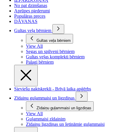
IZPĀRDOŠANA
No pat dzimšanas
Aprūpes piederumi
Populāras preces
DĀVANAS
Gultas veļa bērniem
Gultas veļa bērniem
View All
Segas un spilveni bērniem
Gultas veļas komplekti bērniem
Palagi bērniem
Sieviešu naktskrekli - Brīvā laika apģērbs
Zīdaiņu guļammaisi un ligzdiņas
Zīdaiņu guļammaisi un ligzdiņas
View All
Guļammaisi zīdainim
Zīdaiņu ligzdiņas un Ietināmie guļammaisi