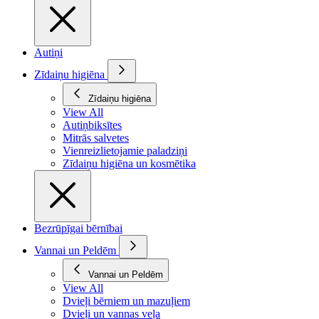
Autiņi
Zīdaiņu higiēna
Zīdaiņu higiēna
View All
Autiņbiksītes
Mitrās salvetes
Vienreizlietojamie paladziņi
Zīdaiņu higiēna un kosmētika
Bezrūpīgai bērnībai
Vannai un Peldēm
Vannai un Peldēm
View All
Dvieļi bērniem un mazuļiem
Dvieļi un vannas veļa