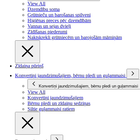
View All
Dzemdību soma
Grūtnieču un barošanas spilveni
Higiēnas preces pēc dzemdībām
Vannas un sejas dvieļi
Zīdīšanas piederumi
Naktskrekli grūtniecēm un barojošām māmiņām
Zīdaiņa pūriņš
Konvertiņi jaundzimušajiem, bērnu pledi un guļammaisi
Konvertiņi jaundzimušajiem, bērnu pledi un guļammaisi
View All
Konvertiņi jaundzimušajiem
Bērnu pledi un zīdaiņu sedziņas
Siltie guļammaisi ratiem