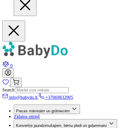
0
Search
info@babydo.lt
+37069832905
Preces māmiņām un grūtniecēm
Zīdaiņa pūriņš
Konvertiņi jaundzimušajiem, bērnu pledi un guļammaisi