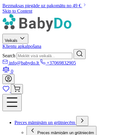
Bezmaksas piegāde uz pakomātu no 49 €
Skip to Content
Veikals
Klientu apkalpošana
Search
info@babydo.lt
+37069832905
0
Preces māmiņām un grūtniecēm
Preces māmiņām un grūtniecēm