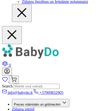
Zīdaiņu ligzdiņas un Ietināmie guļammaisi
0
Search
info@babydo.lt
+37069832905
Preces māmiņām un grūtniecēm
Zīdaiņa pūriņš