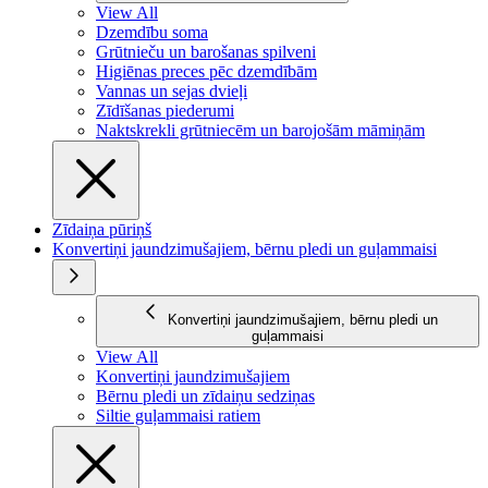
View All
Dzemdību soma
Grūtnieču un barošanas spilveni
Higiēnas preces pēc dzemdībām
Vannas un sejas dvieļi
Zīdīšanas piederumi
Naktskrekli grūtniecēm un barojošām māmiņām
Zīdaiņa pūriņš
Konvertiņi jaundzimušajiem, bērnu pledi un guļammaisi
Konvertiņi jaundzimušajiem, bērnu pledi un
guļammaisi
View All
Konvertiņi jaundzimušajiem
Bērnu pledi un zīdaiņu sedziņas
Siltie guļammaisi ratiem