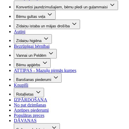
Konvertiņi jaundzimušajiem, bērnu pledi un guļammaisi
Bērnu gultas veļa
Zīdaiņu istaba un mājas drošība
Autiņi
Zīdaiņu higiēna
Bezrūpīgai bērnībai
Vannai un Peldēm
Bērnu apģērbs
ATTIPAS - Mazuļu pirmās kurpes
Barošanas piederumi
Knupīši
Rotaļlietas
IZPĀRDOŠANA
No pat dzimšanas
Aprūpes piederumi
Populāras preces
DĀVANAS