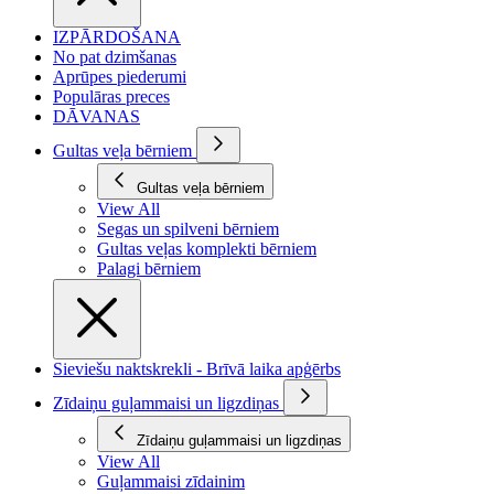
IZPĀRDOŠANA
No pat dzimšanas
Aprūpes piederumi
Populāras preces
DĀVANAS
Gultas veļa bērniem
Gultas veļa bērniem
View All
Segas un spilveni bērniem
Gultas veļas komplekti bērniem
Palagi bērniem
Sieviešu naktskrekli - Brīvā laika apģērbs
Zīdaiņu guļammaisi un ligzdiņas
Zīdaiņu guļammaisi un ligzdiņas
View All
Guļammaisi zīdainim