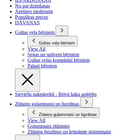
IZPĀRDOŠANA
No pat dzimšanas
Aprūpes piederumi
Populāras preces
DĀVANAS
Gultas veļa bērniem
Gultas veļa bērniem
View All
Segas un spilveni bērniem
Gultas veļas komplekti bērniem
Palagi bērniem
Sieviešu naktskrekli - Brīvā laika apģērbs
Zīdaiņu guļammaisi un ligzdiņas
Zīdaiņu guļammaisi un ligzdiņas
View All
Guļammaisi zīdainim
Zīdaiņu ligzdiņas un Ietināmie guļammaisi