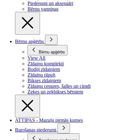
Piederumi un aksesuāri
Bērnu vanniņas
Bērnu apģērbs
Bērnu apģērbs
View All
Zīdaiņu komplekti
Bodiji zīdaiņiem
Zīdaiņu rāpuļi
Bikses zīdaiņiem
Zīdaiņu cepures, šalles un cimdi
Zeķes un zeķbikses bērniem
ATTIPAS - Mazuļu pirmās kurpes
Barošanas piederumi