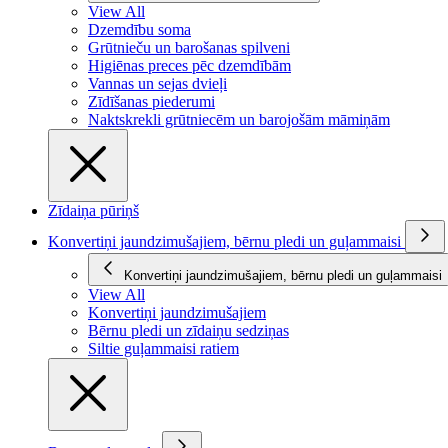
View All
Dzemdību soma
Grūtnieču un barošanas spilveni
Higiēnas preces pēc dzemdībām
Vannas un sejas dvieļi
Zīdīšanas piederumi
Naktskrekli grūtniecēm un barojošām māmiņām
Zīdaiņa pūriņš
Konvertiņi jaundzimušajiem, bērnu pledi un guļammaisi
Konvertiņi jaundzimušajiem, bērnu pledi un guļammaisi
View All
Konvertiņi jaundzimušajiem
Bērnu pledi un zīdaiņu sedziņas
Siltie guļammaisi ratiem