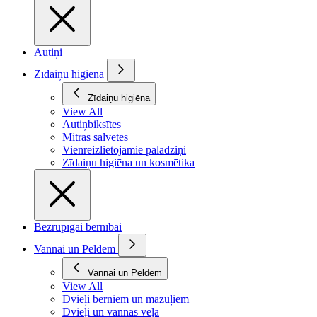
Autiņi
Zīdaiņu higiēna
Zīdaiņu higiēna
View All
Autiņbiksītes
Mitrās salvetes
Vienreizlietojamie paladziņi
Zīdaiņu higiēna un kosmētika
Bezrūpīgai bērnībai
Vannai un Peldēm
Vannai un Peldēm
View All
Dvieļi bērniem un mazuļiem
Dvieļi un vannas veļa