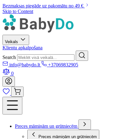
Bezmaksas piegāde uz pakomātu no 49 €
Skip to Content
Veikals
Klientu apkalpošana
Search
info@babydo.lt
+37069832905
0
Preces māmiņām un grūtniecēm
Preces māmiņām un grūtniecēm