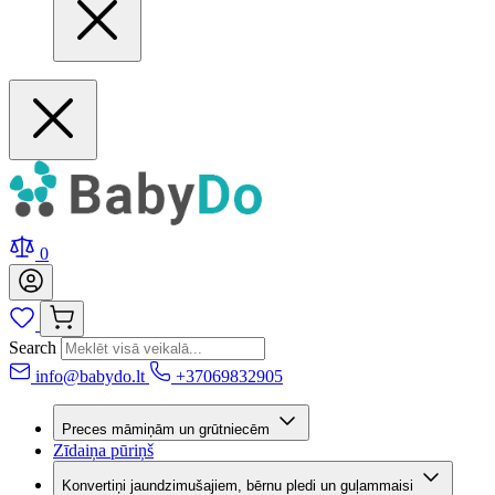
0
Search
info@babydo.lt
+37069832905
Preces māmiņām un grūtniecēm
Zīdaiņa pūriņš
Konvertiņi jaundzimušajiem, bērnu pledi un guļammaisi