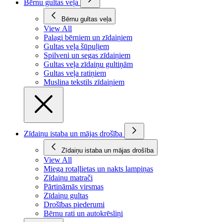
Bērnu gultas veļa
Bērnu gultas veļa
View All
Palagi bērniem un zīdaiņiem
Gultas veļa šūpuļiem
Spilveni un segas zīdaiņiem
Gultas veļa zīdaiņu gultiņām
Gultas veļa ratiņiem
Muslina tekstils zīdaiņiem
Zīdaiņu istaba un mājas drošība
Zīdaiņu istaba un mājas drošība
View All
Miega rotaļlietas un nakts lampiņas
Zīdaiņu matrači
Pārtināmās virsmas
Zīdaiņu gultas
Drošības piederumi
Bērnu rati un autokrēsliņi