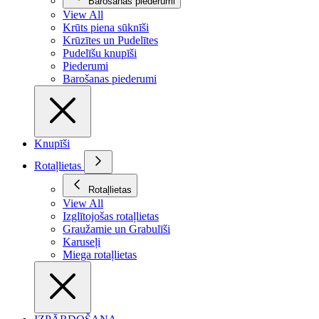
Barošanas piederumi
View All
Krūts piena sūknīši
Krūzītes un Pudelītes
Pudelīšu knupīši
Piederumi
Barošanas piederumi
Knupīši
Rotaļlietas
Rotaļlietas
View All
Izglītojošas rotaļlietas
Graužamie un Grabulīši
Karuseļi
Miega rotaļlietas