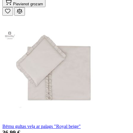
Pievienot grozam
Bērnu gultas veļa ar palags "Royal beige"
36,99 €