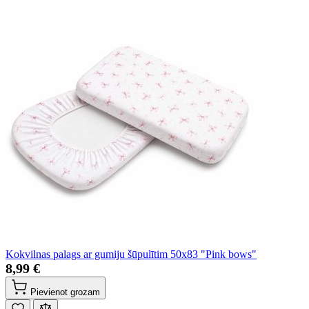
Kokvilnas palags ar gumiju šūpulītim 50x83 "Pink bows"
8,99 €
Pievienot grozam