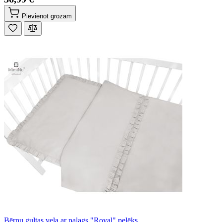
Pievienot grozam
Bērnu gultas veļa ar palags "Royal" pelēks