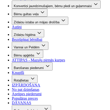
Konvertiņi jaundzimušajiem, bērnu pledi un guļammaisi
Bērnu gultas veļa
Zīdaiņu istaba un mājas drošība
Autiņi
Zīdaiņu higiēna
Bezrūpīgai bērnībai
Vannai un Peldēm
Bērnu apģērbs
ATTIPAS - Mazuļu pirmās kurpes
Barošanas piederumi
Knupīši
Rotaļlietas
IZPĀRDOŠANA
No pat dzimšanas
Aprūpes piederumi
Populāras preces
DĀVANAS