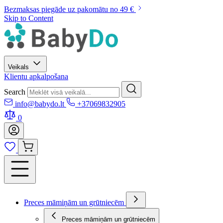
Bezmaksas piegāde uz pakomātu no 49 €
Skip to Content
Veikals
Klientu apkalpošana
Search
info@babydo.lt
+37069832905
0
Preces māmiņām un grūtniecēm
Preces māmiņām un grūtniecēm