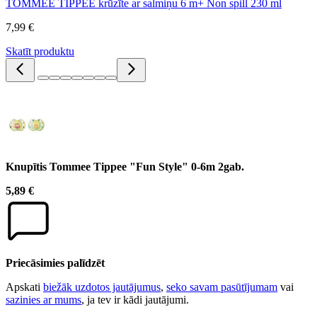
TOMMEE TIPPEE krūzīte ar salmiņu 6 m+ Non spill 230 ml
7,99 €
Skatīt produktu
Knupītis Tommee Tippee "Fun Style" 0-6m 2gab.
5,89 €
Priecāsimies palīdzēt
Apskati
biežāk uzdotos jautājumus
,
seko savam pasūtījumam
vai
sazinies ar mums
, ja tev ir kādi jautājumi.