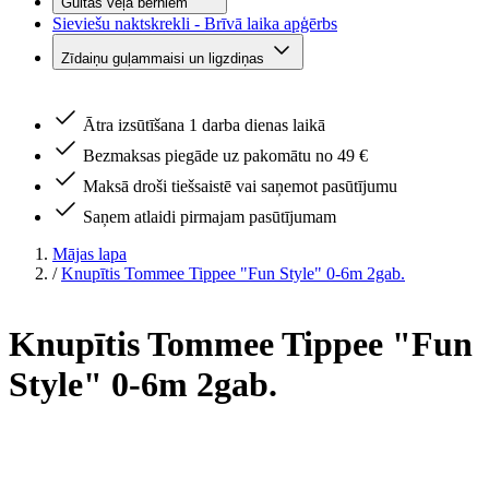
Gultas veļa bērniem
Sieviešu naktskrekli - Brīvā laika apģērbs
Zīdaiņu guļammaisi un ligzdiņas
Ātra izsūtīšana 1 darba dienas laikā
Bezmaksas piegāde uz pakomātu no 49 €
Maksā droši tiešsaistē vai saņemot pasūtījumu
Saņem atlaidi pirmajam pasūtījumam
Mājas lapa
/
Knupītis Tommee Tippee "Fun Style" 0-6m 2gab.
Knupītis Tommee Tippee "Fun
Style" 0-6m 2gab.