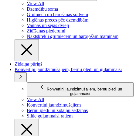
View All
Dzemdību soma
Grūtnieču un barošanas spilveni
Higiēnas preces pēc dzemdībām
Vannas un sejas dvieļi
Zīdīšanas piederumi
Naktskrekli grūtniecēm un barojošām māmiņām
Zīdaiņa pūriņš
Konvertiņi jaundzimušajiem, bērnu pledi un guļammaisi
Konvertiņi jaundzimušajiem, bērnu pledi un
guļammaisi
View All
Konvertiņi jaundzimušajiem
Bērnu pledi un zīdaiņu sedziņas
Siltie guļammaisi ratiem