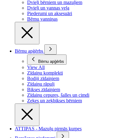
Dvieļi bērniem un mazuļiem
Dvieļi un vannas veļa
Piederumi un aksesuāri
Bērnu vanniņas
Bērnu apģērbs
Bērnu apģērbs
View All
Zīdaiņu komplekti
Bodiji zīdaiņiem
Zīdaiņu rāpuļi
Bikses zīdaiņiem
Zīdaiņu cepures, šalles un cimdi
Zeķes un zeķbikses bērniem
ATTIPAS - Mazuļu pirmās kurpes