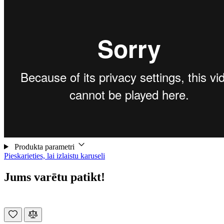
Produkta parametri
Pieskarieties, lai izlaistu karuseli
Jums varētu patikt!