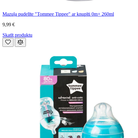
Mazuļa pudelīte "Tommee Tippee" ar knupīti 0m+ 260ml
9,99 €
Skatīt produktu