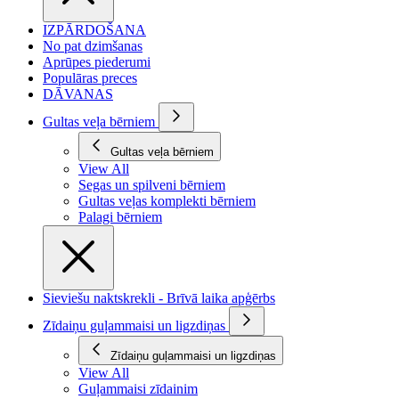
IZPĀRDOŠANA
No pat dzimšanas
Aprūpes piederumi
Populāras preces
DĀVANAS
Gultas veļa bērniem
Gultas veļa bērniem
View All
Segas un spilveni bērniem
Gultas veļas komplekti bērniem
Palagi bērniem
Sieviešu naktskrekli - Brīvā laika apģērbs
Zīdaiņu guļammaisi un ligzdiņas
Zīdaiņu guļammaisi un ligzdiņas
View All
Guļammaisi zīdainim