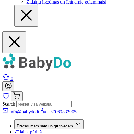
Zīdaiņu ligzdiņas un Ietināmie guļammaisi
0
Search
info@babydo.lt
+37069832905
Preces māmiņām un grūtniecēm
Zīdaiņa pūriņš