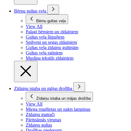
Bērnu gultas veļa
Bērnu gultas veļa
View All
Palagi bērniem un zīdaiņiem
Gultas veļa šūpuļiem
Spilveni un segas zīdaiņiem
Gultas veļa zīdaiņu gultiņām
Gultas veļa ratiņiem
Muslina tekstils zīdaiņiem
Zīdaiņu istaba un mājas drošība
Zīdaiņu istaba un mājas drošība
View All
Miega rotaļlietas un nakts lampiņas
Zīdaiņu matrači
Pārtināmās virsmas
Zīdaiņu gultas
Drošības piederumi