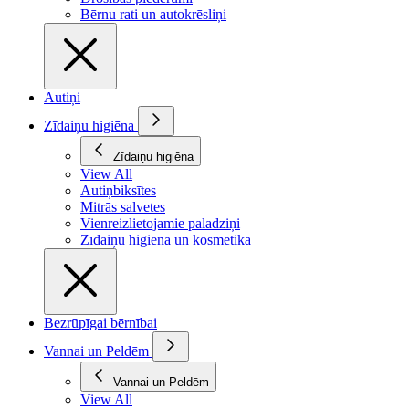
Bērnu rati un autokrēsliņi
Autiņi
Zīdaiņu higiēna
Zīdaiņu higiēna
View All
Autiņbiksītes
Mitrās salvetes
Vienreizlietojamie paladziņi
Zīdaiņu higiēna un kosmētika
Bezrūpīgai bērnībai
Vannai un Peldēm
Vannai un Peldēm
View All