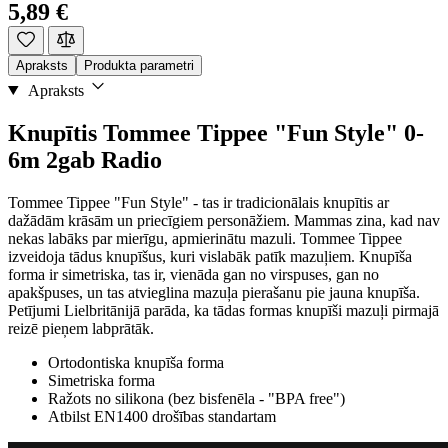
5,89 €
Apraksts
Produkta parametri
Apraksts
Knupītis Tommee Tippee "Fun Style" 0-
6m 2gab Radio
Tommee Tippee "Fun Style" - tas ir tradicionālais knupītis ar
dažādām krāsām un priecīgiem personāžiem. Mammas zina, kad nav
nekas labāks par mierīgu, apmierinātu mazuli. Tommee Tippee
izveidoja tādus knupīšus, kuri vislabāk patīk mazuļiem. Knupīša
forma ir simetriska, tas ir, vienāda gan no virspuses, gan no
apakšpuses, un tas atvieglina mazuļa pierašanu pie jauna knupīša.
Petījumi Lielbritānijā parāda, ka tādas formas knupīši mazuļi pirmajā
reizē pieņem labprātāk.
Ortodontiska knupīša forma
Simetriska forma
Ražots no silikona (bez bisfenēla - "BPA free")
Atbilst EN1400 drošības standartam