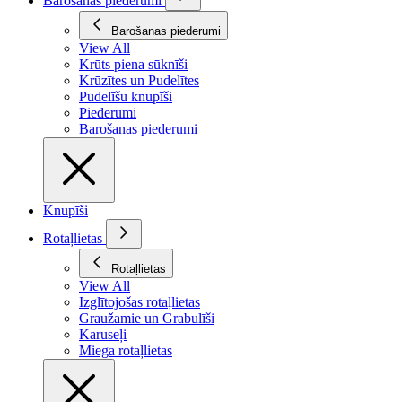
Barošanas piederumi
Barošanas piederumi
View All
Krūts piena sūknīši
Krūzītes un Pudelītes
Pudelīšu knupīši
Piederumi
Barošanas piederumi
Knupīši
Rotaļlietas
Rotaļlietas
View All
Izglītojošas rotaļlietas
Graužamie un Grabulīši
Karuseļi
Miega rotaļlietas