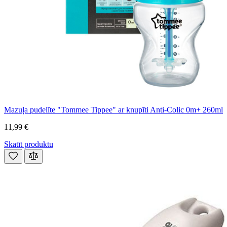
Mazuļa pudelīte "Tommee Tippee" ar knupīti Anti-Colic 0m+ 260ml
11,99 €
Skatīt produktu