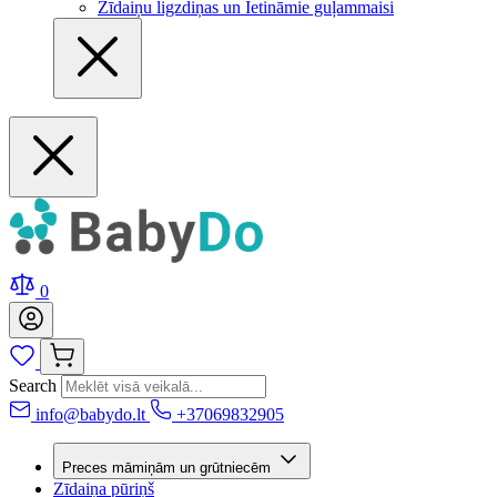
Zīdaiņu ligzdiņas un Ietināmie guļammaisi
0
Search
info@babydo.lt
+37069832905
Preces māmiņām un grūtniecēm
Zīdaiņa pūriņš