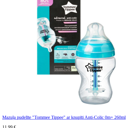
Mazuļa pudelīte "Tommee Tippee" ar knupīti Anti-Colic 0m+ 260ml
11,99 €