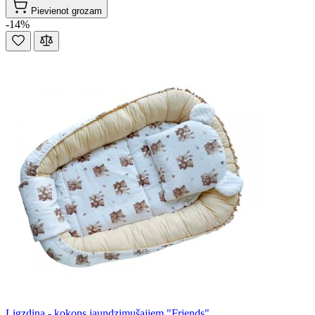
Pievienot grozam
-14%
Ligzdiņa - kokons jaundzimušajiem "Friends"