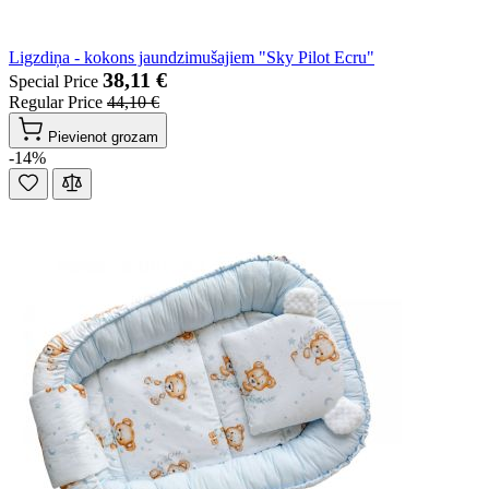
Ligzdiņa - kokons jaundzimušajiem "Sky Pilot Ecru"
38,11 €
Special Price
Regular Price
44,10 €
Pievienot grozam
-14%