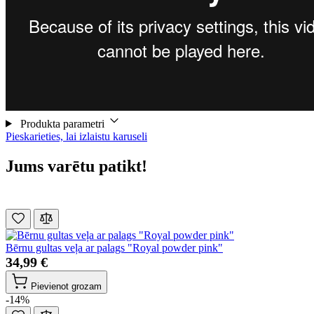
Produkta parametri
Pieskarieties, lai izlaistu karuseli
Jums varētu patikt!
Bērnu gultas veļa ar palags "Royal powder pink"
34,99 €
Pievienot grozam
-14%