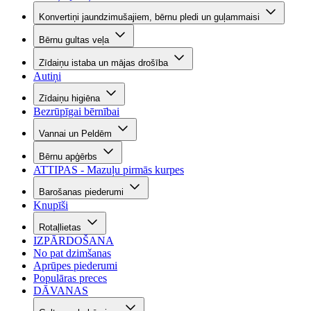
Konvertiņi jaundzimušajiem, bērnu pledi un guļammaisi
Bērnu gultas veļa
Zīdaiņu istaba un mājas drošība
Autiņi
Zīdaiņu higiēna
Bezrūpīgai bērnībai
Vannai un Peldēm
Bērnu apģērbs
ATTIPAS - Mazuļu pirmās kurpes
Barošanas piederumi
Knupīši
Rotaļlietas
IZPĀRDOŠANA
No pat dzimšanas
Aprūpes piederumi
Populāras preces
DĀVANAS