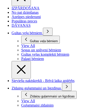
IZPĀRDOŠANA
No pat dzimšanas
Aprūpes piederumi
Populāras preces
DĀVANAS
Gultas veļa bērniem
Gultas veļa bērniem
View All
Segas un spilveni bērniem
Gultas veļas komplekti bērniem
Palagi bērniem
Sieviešu naktskrekli - Brīvā laika apģērbs
Zīdaiņu guļammaisi un ligzdiņas
Zīdaiņu guļammaisi un ligzdiņas
View All
Guļammaisi zīdainim