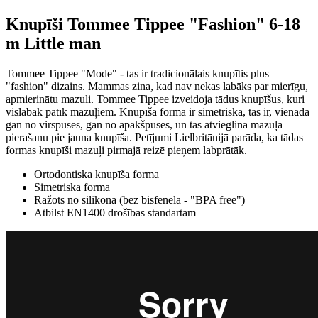
Knupīši Tommee Tippee "Fashion" 6-18
m Little man
Tommee Tippee "Mode" - tas ir tradicionālais knupītis plus
"fashion" dizains. Mammas zina, kad nav nekas labāks par mierīgu,
apmierinātu mazuli. Tommee Tippee izveidoja tādus knupīšus, kuri
vislabāk patīk mazuļiem. Knupīša forma ir simetriska, tas ir, vienāda
gan no virspuses, gan no apakšpuses, un tas atvieglina mazuļa
pierašanu pie jauna knupīša. Petījumi Lielbritānijā parāda, ka tādas
formas knupīši mazuļi pirmajā reizē pieņem labprātāk.
Ortodontiska knupīša forma
Simetriska forma
Ražots no silikona (bez bisfenēla - "BPA free")
Atbilst EN1400 drošības standartam