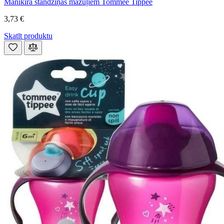
Manikīra standziņas mazuļiem Tommee Tippee
3,73 €
Skatīt produktu