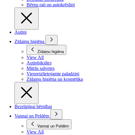
Bērnu rati un autokrēsliņi
Autiņi
Zīdaiņu higiēna
Zīdaiņu higiēna
View All
Autiņbiksītes
Mitrās salvetes
Vienreizlietojamie paladziņi
Zīdaiņu higiēna un kosmētika
Bezrūpīgai bērnībai
Vannai un Peldēm
Vannai un Peldēm
View All