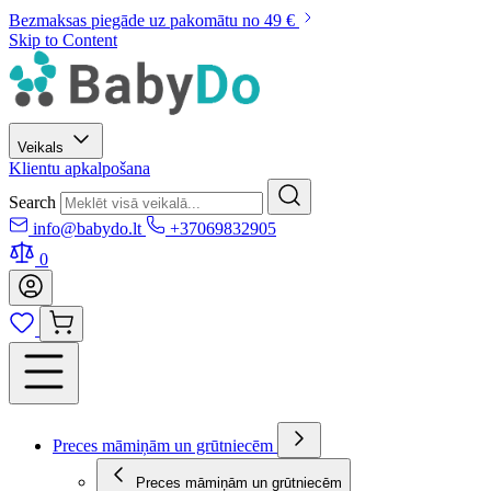
Bezmaksas piegāde uz pakomātu no 49 €
Skip to Content
Veikals
Klientu apkalpošana
Search
info@babydo.lt
+37069832905
0
Preces māmiņām un grūtniecēm
Preces māmiņām un grūtniecēm