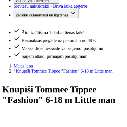
Gultas veļa bērniem
Sieviešu naktskrekli - Brīvā laika apģērbs
Zīdaiņu guļammaisi un ligzdiņas
Ātra izsūtīšana 1 darba dienas laikā
Bezmaksas piegāde uz pakomātu no 49 €
Maksā droši tiešsaistē vai saņemot pasūtījumu
Saņem atlaidi pirmajam pasūtījumam
Mājas lapa
/
Knupīši Tommee Tippee "Fashion" 6-18 m Little man
Knupīši Tommee Tippee
"Fashion" 6-18 m Little man