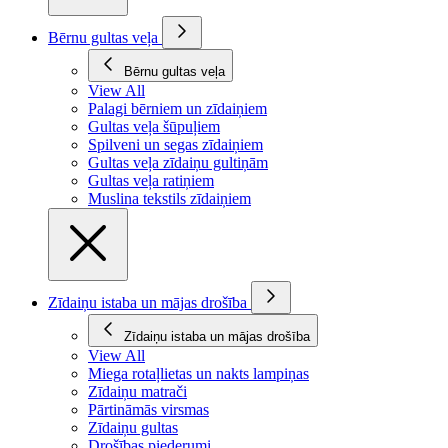
Bērnu gultas veļa
Bērnu gultas veļa
View All
Palagi bērniem un zīdaiņiem
Gultas veļa šūpuļiem
Spilveni un segas zīdaiņiem
Gultas veļa zīdaiņu gultiņām
Gultas veļa ratiņiem
Muslina tekstils zīdaiņiem
Zīdaiņu istaba un mājas drošība
Zīdaiņu istaba un mājas drošība
View All
Miega rotaļlietas un nakts lampiņas
Zīdaiņu matrači
Pārtināmās virsmas
Zīdaiņu gultas
Drošības piederumi