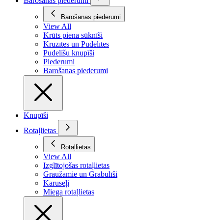
Barošanas piederumi
Barošanas piederumi
View All
Krūts piena sūknīši
Krūzītes un Pudelītes
Pudelīšu knupīši
Piederumi
Barošanas piederumi
Knupīši
Rotaļlietas
Rotaļlietas
View All
Izglītojošas rotaļlietas
Graužamie un Grabulīši
Karuseļi
Miega rotaļlietas