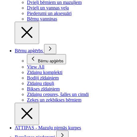
Dvieļi bērniem un mazuļiem
Dvieļi un vannas veļa
Piederumi un aksesuāri
Bērnu vanniņas
Bērnu apģērbs
Bērnu apģērbs
View All
Zīdaiņu komplekti
Bodiji zīdaiņiem
Zīdaiņu rāpuļi
Bikses zīdaiņiem
Zīdaiņu cepures, šalles un cimdi
Zeķes un zeķbikses bērniem
ATTIPAS - Mazuļu pirmās kurpes