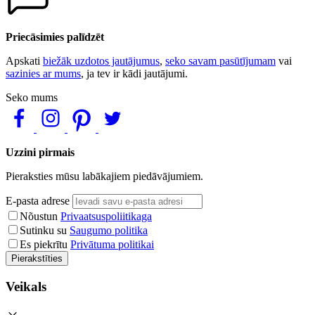
Priecāsimies palīdzēt
Apskati
biežāk uzdotos jautājumus
,
seko savam pasūtījumam
vai
sazinies ar mums
, ja tev ir kādi jautājumi.
Seko mums
Uzzini pirmais
Pieraksties mūsu labākajiem piedāvājumiem.
E-pasta adrese
Nõustun
Privaatsuspoliitikaga
Sutinku su
Saugumo politika
Es piekrītu
Privātuma politikai
Pierakstīties
Veikals