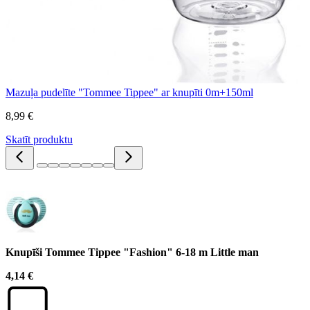
Mazuļa pudelīte "Tommee Tippee" ar knupīti 0m+150ml
8,99 €
Skatīt produktu
Knupīši Tommee Tippee "Fashion" 6-18 m Little man
4,14 €