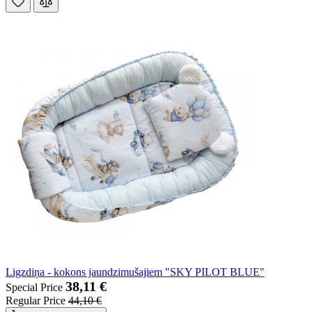
Ligzdiņa - kokons jaundzimušajiem "SKY PILOT BLUE"
38,11 €
Special Price
Regular Price
44,10 €