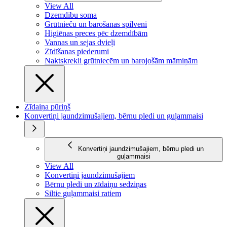
View All
Dzemdību soma
Grūtnieču un barošanas spilveni
Higiēnas preces pēc dzemdībām
Vannas un sejas dvieļi
Zīdīšanas piederumi
Naktskrekli grūtniecēm un barojošām māmiņām
Zīdaiņa pūriņš
Konvertiņi jaundzimušajiem, bērnu pledi un guļammaisi
Konvertiņi jaundzimušajiem, bērnu pledi un
guļammaisi
View All
Konvertiņi jaundzimušajiem
Bērnu pledi un zīdaiņu sedziņas
Siltie guļammaisi ratiem