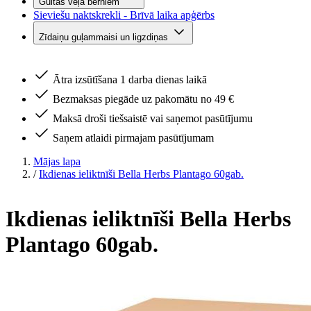
Gultas veļa bērniem
Sieviešu naktskrekli - Brīvā laika apģērbs
Zīdaiņu guļammaisi un ligzdiņas
Ātra izsūtīšana 1 darba dienas laikā
Bezmaksas piegāde uz pakomātu no 49 €
Maksā droši tiešsaistē vai saņemot pasūtījumu
Saņem atlaidi pirmajam pasūtījumam
Mājas lapa
/
Ikdienas ieliktnīši Bella Herbs Plantago 60gab.
Ikdienas ieliktnīši Bella Herbs
Plantago 60gab.