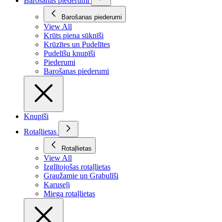
Barošanas piederumi
Barošanas piederumi
View All
Krūts piena sūknīši
Krūzītes un Pudelītes
Pudelīšu knupīši
Piederumi
Barošanas piederumi
Knupīši
Rotaļlietas
Rotaļlietas
View All
Izglītojošas rotaļlietas
Graužamie un Grabulīši
Karuseļi
Miega rotaļlietas