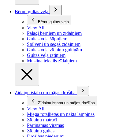
Bērnu gultas veļa
Bērnu gultas veļa
View All
Palagi bērniem un zīdaiņiem
Gultas veļa šūpuļiem
Spilveni un segas zīdaiņiem
Gultas veļa zīdaiņu gultiņām
Gultas veļa ratiņiem
Muslina tekstils zīdaiņiem
Zīdaiņu istaba un mājas drošība
Zīdaiņu istaba un mājas drošība
View All
Miega rotaļlietas un nakts lampiņas
Zīdaiņu matrači
Pārtināmās virsmas
Zīdaiņu gultas
Drošības piederumi