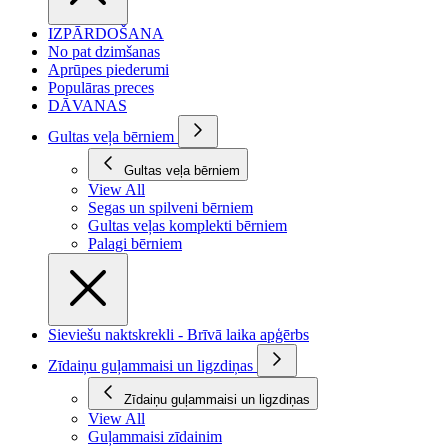
IZPĀRDOŠANA
No pat dzimšanas
Aprūpes piederumi
Populāras preces
DĀVANAS
Gultas veļa bērniem
Gultas veļa bērniem
View All
Segas un spilveni bērniem
Gultas veļas komplekti bērniem
Palagi bērniem
Sieviešu naktskrekli - Brīvā laika apģērbs
Zīdaiņu guļammaisi un ligzdiņas
Zīdaiņu guļammaisi un ligzdiņas
View All
Guļammaisi zīdainim