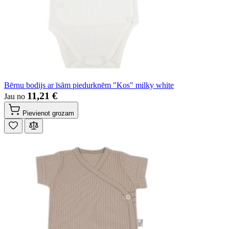
Bērnu bodijs ar īsām piedurknēm "Kos" milky white
11,21 €
Jau no
Pievienot grozam