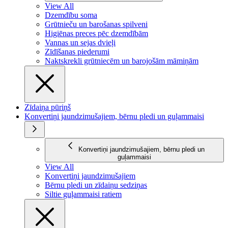
View All
Dzemdību soma
Grūtnieču un barošanas spilveni
Higiēnas preces pēc dzemdībām
Vannas un sejas dvieļi
Zīdīšanas piederumi
Naktskrekli grūtniecēm un barojošām māmiņām
Zīdaiņa pūriņš
Konvertiņi jaundzimušajiem, bērnu pledi un guļammaisi
Konvertiņi jaundzimušajiem, bērnu pledi un
guļammaisi
View All
Konvertiņi jaundzimušajiem
Bērnu pledi un zīdaiņu sedziņas
Siltie guļammaisi ratiem