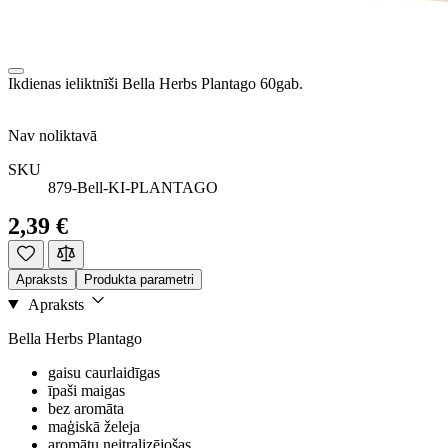
Ikdienas ieliktnīši Bella Herbs Plantago 60gab.
Nav noliktavā
SKU
879-Bell-KI-PLANTAGO
2,39 €
Apraksts
Produkta parametri
Apraksts
Bella Herbs Plantago
gaisu caurlaidīgas
īpaši maigas
bez aromāta
maģiskā želeja
aromātu neitralizējošas