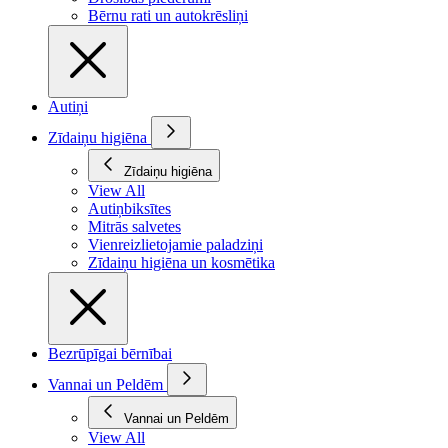
Bērnu rati un autokrēsliņi
Autiņi
Zīdaiņu higiēna
Zīdaiņu higiēna
View All
Autiņbiksītes
Mitrās salvetes
Vienreizlietojamie paladziņi
Zīdaiņu higiēna un kosmētika
Bezrūpīgai bērnībai
Vannai un Peldēm
Vannai un Peldēm
View All