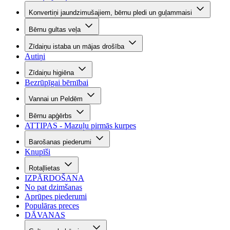
Konvertiņi jaundzimušajiem, bērnu pledi un guļammaisi
Bērnu gultas veļa
Zīdaiņu istaba un mājas drošība
Autiņi
Zīdaiņu higiēna
Bezrūpīgai bērnībai
Vannai un Peldēm
Bērnu apģērbs
ATTIPAS - Mazuļu pirmās kurpes
Barošanas piederumi
Knupīši
Rotaļlietas
IZPĀRDOŠANA
No pat dzimšanas
Aprūpes piederumi
Populāras preces
DĀVANAS