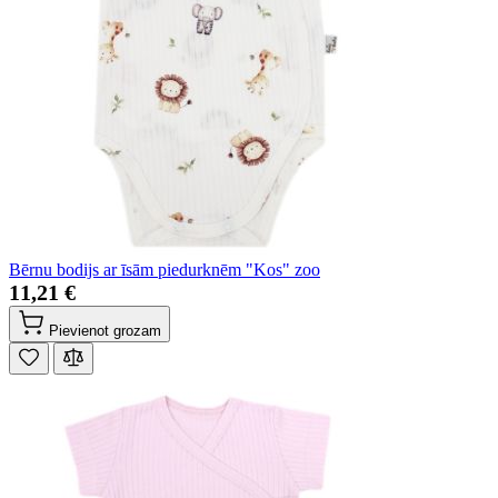
Bērnu bodijs ar īsām piedurknēm "Kos" zoo
11,21 €
Pievienot grozam