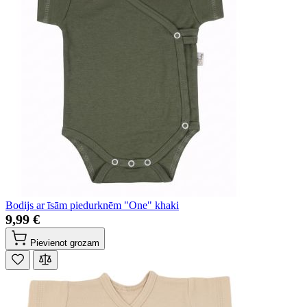
Bodijs ar īsām piedurknēm "One" khaki
9,99 €
Pievienot grozam