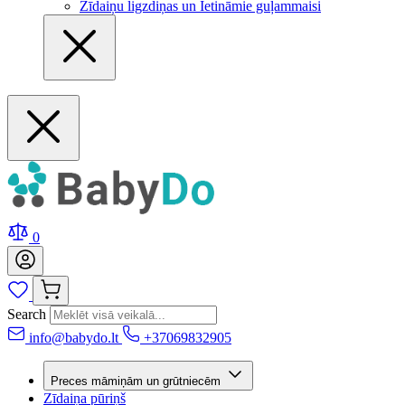
Zīdaiņu ligzdiņas un Ietināmie guļammaisi
0
Search
info@babydo.lt
+37069832905
Preces māmiņām un grūtniecēm
Zīdaiņa pūriņš