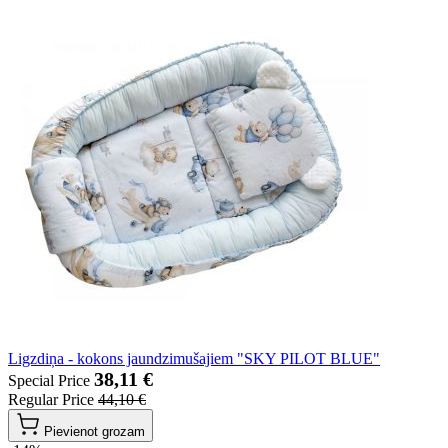
Ligzdiņa - kokons jaundzimušajiem "SKY PILOT BLUE"
38,11 €
Special Price
Regular Price
44,10 €
Pievienot grozam