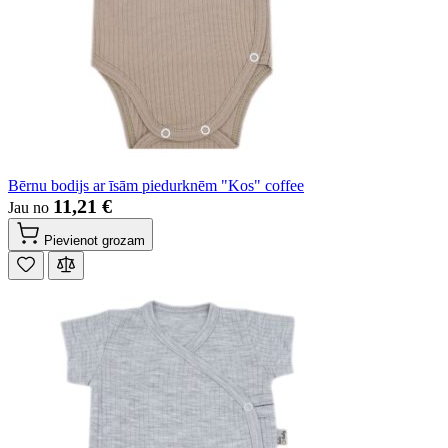
Bērnu bodijs ar īsām piedurknēm "Kos" coffee
11,21 €
Jau no
Pievienot grozam