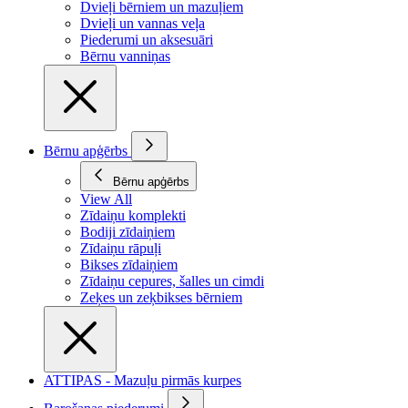
Dvieļi bērniem un mazuļiem
Dvieļi un vannas veļa
Piederumi un aksesuāri
Bērnu vanniņas
Bērnu apģērbs
Bērnu apģērbs
View All
Zīdaiņu komplekti
Bodiji zīdaiņiem
Zīdaiņu rāpuļi
Bikses zīdaiņiem
Zīdaiņu cepures, šalles un cimdi
Zeķes un zeķbikses bērniem
ATTIPAS - Mazuļu pirmās kurpes