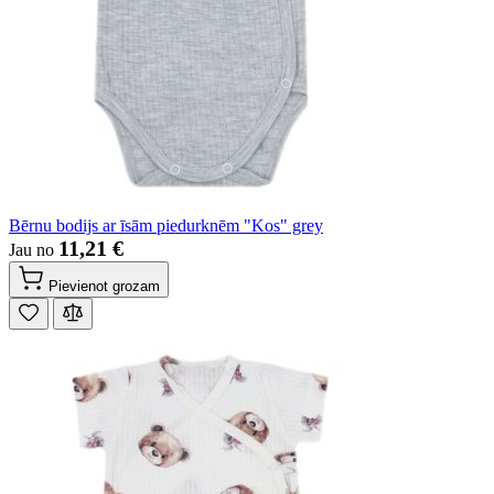
Bērnu bodijs ar īsām piedurknēm "Kos" grey
11,21 €
Jau no
Pievienot grozam