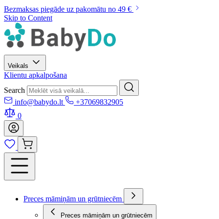
Bezmaksas piegāde uz pakomātu no 49 €
Skip to Content
Veikals
Klientu apkalpošana
Search
info@babydo.lt
+37069832905
0
Preces māmiņām un grūtniecēm
Preces māmiņām un grūtniecēm