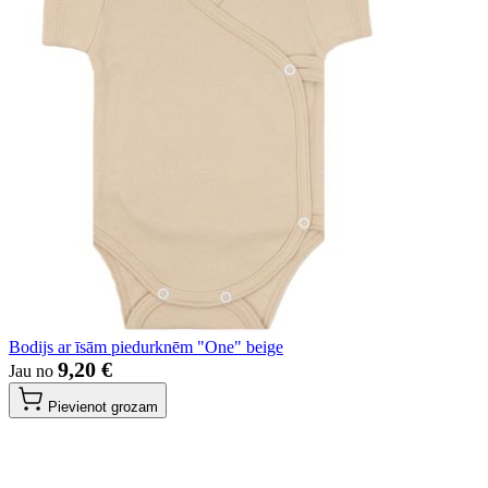
Bodijs ar īsām piedurknēm "One" beige
9,20 €
Jau no
Pievienot grozam