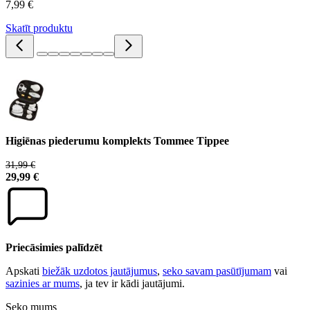
7,99 €
Skatīt produktu
Higiēnas piederumu komplekts Tommee Tippee
31,99 €
29,99 €
Priecāsimies palīdzēt
Apskati
biežāk uzdotos jautājumus
,
seko savam pasūtījumam
vai
sazinies ar mums
, ja tev ir kādi jautājumi.
Seko mums