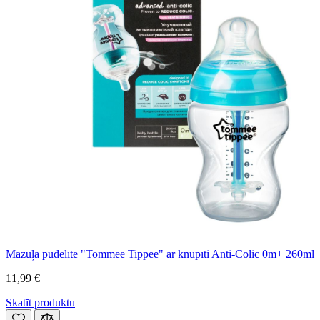
Mazuļa pudelīte "Tommee Tippee" ar knupīti Anti-Colic 0m+ 260ml
11,99 €
Skatīt produktu