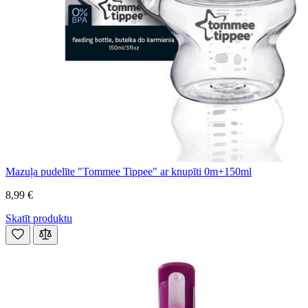
Mazuļa pudelīte "Tommee Tippee" ar knupīti 0m+150ml
8,99 €
Skatīt produktu