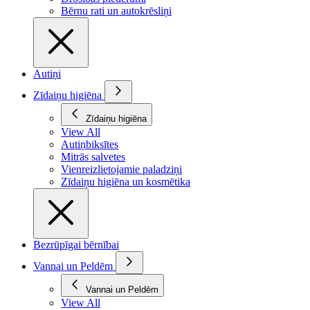
Bērnu rati un autokrēsliņi
Autiņi
Zīdaiņu higiēna
Zīdaiņu higiēna
View All
Autiņbiksītes
Mitrās salvetes
Vienreizlietojamie paladziņi
Zīdaiņu higiēna un kosmētika
Bezrūpīgai bērnībai
Vannai un Peldēm
Vannai un Peldēm
View All