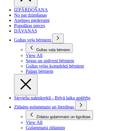
IZPĀRDOŠANA
No pat dzimšanas
Aprūpes piederumi
Populāras preces
DĀVANAS
Gultas veļa bērniem
Gultas veļa bērniem
View All
Segas un spilveni bērniem
Gultas veļas komplekti bērniem
Palagi bērniem
Sieviešu naktskrekli - Brīvā laika apģērbs
Zīdaiņu guļammaisi un ligzdiņas
Zīdaiņu guļammaisi un ligzdiņas
View All
Guļammaisi zīdainim