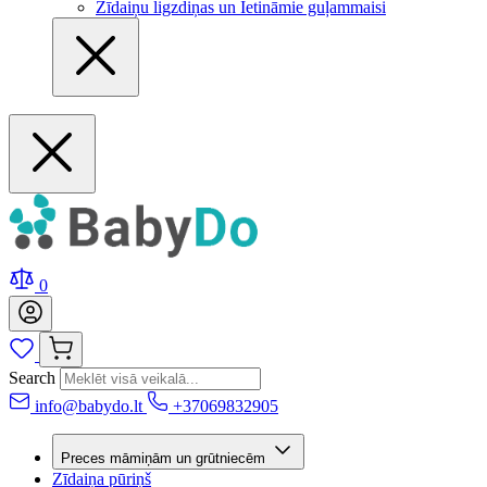
Zīdaiņu ligzdiņas un Ietināmie guļammaisi
0
Search
info@babydo.lt
+37069832905
Preces māmiņām un grūtniecēm
Zīdaiņa pūriņš