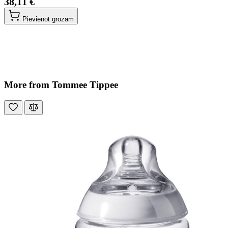
38,11 €
Pievienot grozam
More from Tommee Tippee