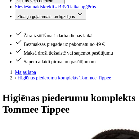
Gultas veļa bērniem
Sieviešu naktskrekli - Brīvā laika apģērbs
Zīdaiņu guļammaisi un ligzdiņas
Ātra izsūtīšana 1 darba dienas laikā
Bezmaksas piegāde uz pakomātu no 49 €
Maksā droši tiešsaistē vai saņemot pasūtījumu
Saņem atlaidi pirmajam pasūtījumam
Mājas lapa
/
Higiēnas piederumu komplekts Tommee Tippee
Higiēnas piederumu komplekts
Tommee Tippee