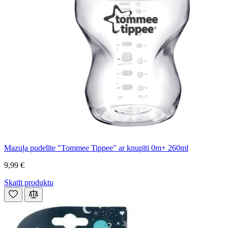
Mazuļa pudelīte "Tommee Tippee" ar knupīti 0m+ 260ml
9,99 €
Skatīt produktu