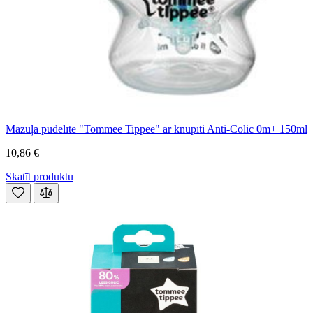
Mazuļa pudelīte "Tommee Tippee" ar knupīti Anti-Colic 0m+ 150ml
10,86 €
Skatīt produktu