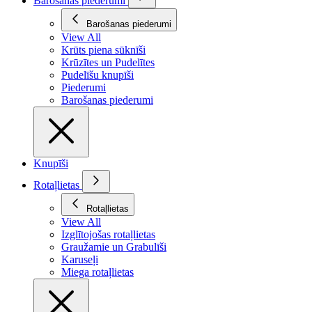
Barošanas piederumi
Barošanas piederumi
View All
Krūts piena sūknīši
Krūzītes un Pudelītes
Pudelīšu knupīši
Piederumi
Barošanas piederumi
Knupīši
Rotaļlietas
Rotaļlietas
View All
Izglītojošas rotaļlietas
Graužamie un Grabulīši
Karuseļi
Miega rotaļlietas