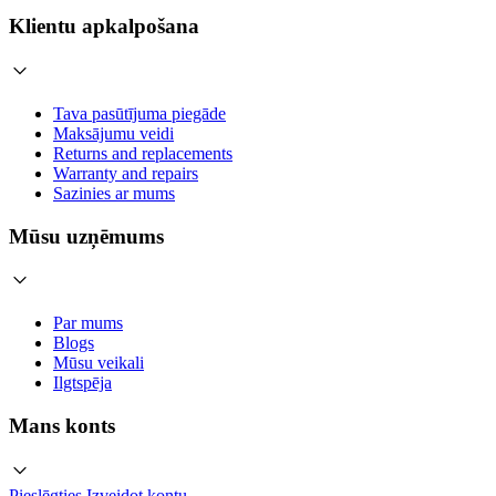
Klientu apkalpošana
Tava pasūtījuma piegāde
Maksājumu veidi
Returns and replacements
Warranty and repairs
Sazinies ar mums
Mūsu uzņēmums
Par mums
Blogs
Mūsu veikali
Ilgtspēja
Mans konts
Pieslēgties
Izveidot kontu