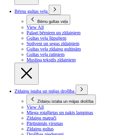
Bērnu gultas veļa
Bērnu gultas veļa
View All
Palagi bērniem un zīdaiņiem
Gultas veļa šūpuļiem
Spilveni un segas zīdaiņiem
Gultas veļa zīdaiņu gultiņām
Gultas veļa ratiņiem
Muslina tekstils zīdaiņiem
Zīdaiņu istaba un mājas drošība
Zīdaiņu istaba un mājas drošība
View All
Miega rotaļlietas un nakts lampiņas
Zīdaiņu matrači
Pārtināmās virsmas
Zīdaiņu gultas
Drošības piederumi