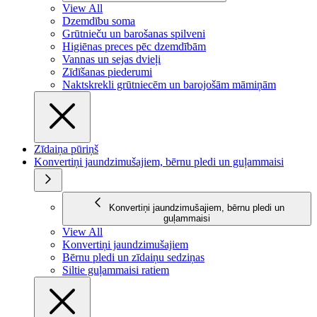
View All
Dzemdību soma
Grūtnieču un barošanas spilveni
Higiēnas preces pēc dzemdībām
Vannas un sejas dvieļi
Zīdīšanas piederumi
Naktskrekli grūtniecēm un barojošām māmiņām
Zīdaiņa pūriņš
Konvertiņi jaundzimušajiem, bērnu pledi un guļammaisi
Konvertiņi jaundzimušajiem, bērnu pledi un
guļammaisi
View All
Konvertiņi jaundzimušajiem
Bērnu pledi un zīdaiņu sedziņas
Siltie guļammaisi ratiem