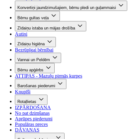
Konvertiņi jaundzimušajiem, bērnu pledi un guļammaisi
Bērnu gultas veļa
Zīdaiņu istaba un mājas drošība
Autiņi
Zīdaiņu higiēna
Bezrūpīgai bērnībai
Vannai un Peldēm
Bērnu apģērbs
ATTIPAS - Mazuļu pirmās kurpes
Barošanas piederumi
Knupīši
Rotaļlietas
IZPĀRDOŠANA
No pat dzimšanas
Aprūpes piederumi
Populāras preces
DĀVANAS