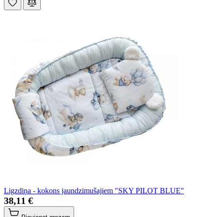
Ligzdiņa - kokons jaundzimušajiem "SKY PILOT BLUE"
38,11 €