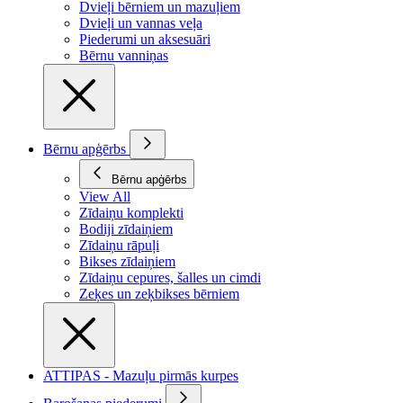
Dvieļi bērniem un mazuļiem
Dvieļi un vannas veļa
Piederumi un aksesuāri
Bērnu vanniņas
Bērnu apģērbs
Bērnu apģērbs
View All
Zīdaiņu komplekti
Bodiji zīdaiņiem
Zīdaiņu rāpuļi
Bikses zīdaiņiem
Zīdaiņu cepures, šalles un cimdi
Zeķes un zeķbikses bērniem
ATTIPAS - Mazuļu pirmās kurpes