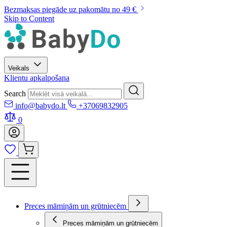
Bezmaksas piegāde uz pakomātu no 49 €
Skip to Content
Veikals
Klientu apkalpošana
Search
info@babydo.lt
+37069832905
0
Preces māmiņām un grūtniecēm
Preces māmiņām un grūtniecēm