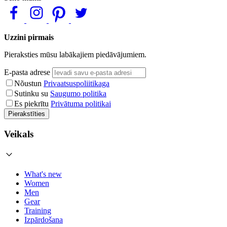
Uzzini pirmais
Pieraksties mūsu labākajiem piedāvājumiem.
E-pasta adrese
Nõustun
Privaatsuspoliitikaga
Sutinku su
Saugumo politika
Es piekrītu
Privātuma politikai
Pierakstīties
Veikals
What's new
Women
Men
Gear
Training
Izpārdošana