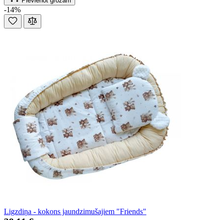
Pievienot grozam
-14%
Ligzdiņa - kokons jaundzimušajiem "Friends"