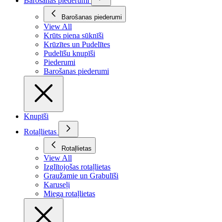
Barošanas piederumi
Barošanas piederumi
View All
Krūts piena sūknīši
Krūzītes un Pudelītes
Pudelīšu knupīši
Piederumi
Barošanas piederumi
Knupīši
Rotaļlietas
Rotaļlietas
View All
Izglītojošas rotaļlietas
Graužamie un Grabulīši
Karuseļi
Miega rotaļlietas