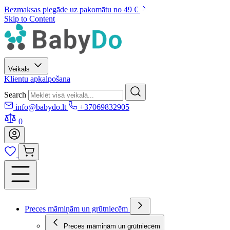
Bezmaksas piegāde uz pakomātu no 49 €
Skip to Content
Veikals
Klientu apkalpošana
Search
info@babydo.lt
+37069832905
0
Preces māmiņām un grūtniecēm
Preces māmiņām un grūtniecēm