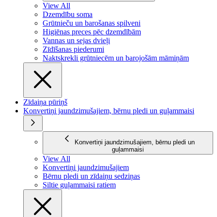
View All
Dzemdību soma
Grūtnieču un barošanas spilveni
Higiēnas preces pēc dzemdībām
Vannas un sejas dvieļi
Zīdīšanas piederumi
Naktskrekli grūtniecēm un barojošām māmiņām
Zīdaiņa pūriņš
Konvertiņi jaundzimušajiem, bērnu pledi un guļammaisi
Konvertiņi jaundzimušajiem, bērnu pledi un
guļammaisi
View All
Konvertiņi jaundzimušajiem
Bērnu pledi un zīdaiņu sedziņas
Siltie guļammaisi ratiem