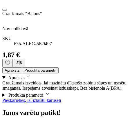
Graužamais "Balons"
Nav noliktavā
SKU
635-ALEG-56-9497
1,87 €
Apraksts
Produkta parametri
Apraksts
Graužamais izveidots, lai mazinātu dīkstošo zobiņu sāpes un masētu
smaganas. Iespējams atvēsināt ledusskapī. Bez bisfenola A(BPA).
Produkta parametri
Pieskarieties, lai izlaistu karuseli
Jums varētu patikt!