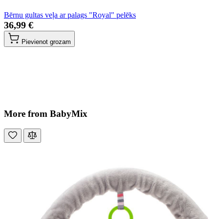
Bērnu gultas veļa ar palags "Royal" pelēks
36,99 €
Pievienot grozam
More from BabyMix