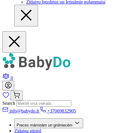
Zīdaiņu ligzdiņas un Ietināmie guļammaisi
0
Search
info@babydo.lt
+37069832905
Preces māmiņām un grūtniecēm
Zīdaiņa pūriņš