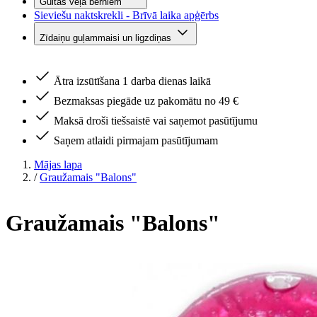
Gultas veļa bērniem
Sieviešu naktskrekli - Brīvā laika apģērbs
Zīdaiņu guļammaisi un ligzdiņas
Ātra izsūtīšana 1 darba dienas laikā
Bezmaksas piegāde uz pakomātu no 49 €
Maksā droši tiešsaistē vai saņemot pasūtījumu
Saņem atlaidi pirmajam pasūtījumam
Mājas lapa
/
Graužamais "Balons"
Graužamais "Balons"