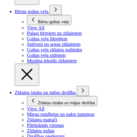
Bērnu gultas veļa
Bērnu gultas veļa
View All
Palagi bērniem un zīdaiņiem
Gultas veļa šūpuļiem
Spilveni un segas zīdaiņiem
Gultas veļa zīdaiņu gultiņām
Gultas veļa ratiņiem
Muslina tekstils zīdaiņiem
Zīdaiņu istaba un mājas drošība
Zīdaiņu istaba un mājas drošība
View All
Miega rotaļlietas un nakts lampiņas
Zīdaiņu matrači
Pārtināmās virsmas
Zīdaiņu gultas
Drošības piederumi