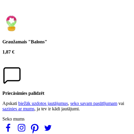
Graužamais "Balons"
1,87 €
Priecāsimies palīdzēt
Apskati
biežāk uzdotos jautājumus
,
seko savam pasūtījumam
vai
sazinies ar mums
, ja tev ir kādi jautājumi.
Seko mums