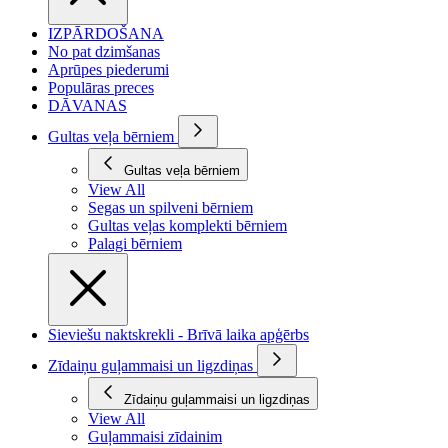
IZPĀRDOŠANA
No pat dzimšanas
Aprūpes piederumi
Populāras preces
DĀVANAS
Gultas veļa bērniem
Gultas veļa bērniem
View All
Segas un spilveni bērniem
Gultas veļas komplekti bērniem
Palagi bērniem
Sieviešu naktskrekli - Brīvā laika apģērbs
Zīdaiņu guļammaisi un ligzdiņas
Zīdaiņu guļammaisi un ligzdiņas
View All
Guļammaisi zīdainim