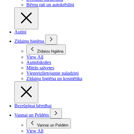
Bērnu rati un autokrēsliņi
Autiņi
Zīdaiņu higiēna
Zīdaiņu higiēna
View All
Autiņbiksītes
Mitrās salvetes
Vienreizlietojamie paladziņi
Zīdaiņu higiēna un kosmētika
Bezrūpīgai bērnībai
Vannai un Peldēm
Vannai un Peldēm
View All