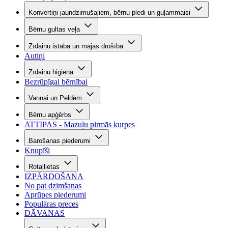
Konvertiņi jaundzimušajiem, bērnu pledi un guļammaisi
Bērnu gultas veļa
Zīdaiņu istaba un mājas drošība
Autiņi
Zīdaiņu higiēna
Bezrūpīgai bērnībai
Vannai un Peldēm
Bērnu apģērbs
ATTIPAS - Mazuļu pirmās kurpes
Barošanas piederumi
Knupīši
Rotaļlietas
IZPĀRDOŠANA
No pat dzimšanas
Aprūpes piederumi
Populāras preces
DĀVANAS