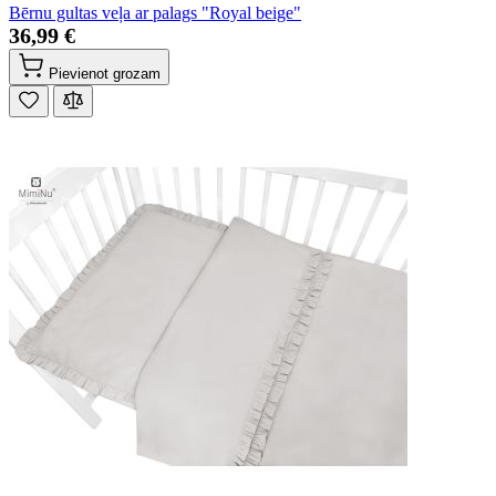
Bērnu gultas veļa ar palags "Royal beige"
36,99 €
Pievienot grozam