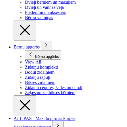
Dvieļi bērniem un mazuļiem
Dvieļi un vannas veļa
Piederumi un aksesuāri
Bērnu vanniņas
Bērnu apģērbs
Bērnu apģērbs
View All
Zīdaiņu komplekti
Bodiji zīdaiņiem
Zīdaiņu rāpuļi
Bikses zīdaiņiem
Zīdaiņu cepures, šalles un cimdi
Zeķes un zeķbikses bērniem
ATTIPAS - Mazuļu pirmās kurpes