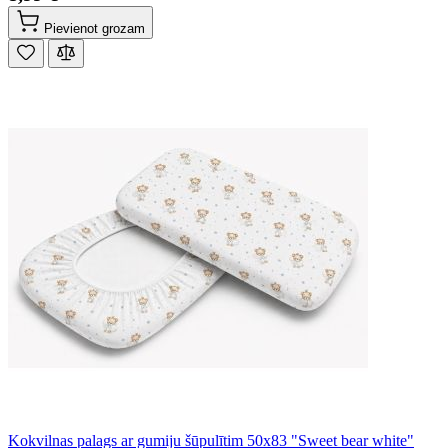
Pievienot grozam
Kokvilnas palags ar gumiju šūpulītim 50x83 "Sweet bear white"