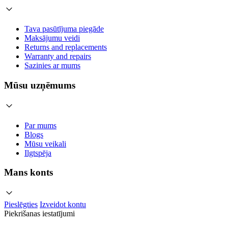
Tava pasūtījuma piegāde
Maksājumu veidi
Returns and replacements
Warranty and repairs
Sazinies ar mums
Mūsu uzņēmums
Par mums
Blogs
Mūsu veikali
Ilgtspēja
Mans konts
Pieslēgties
Izveidot kontu
Piekrišanas iestatījumi