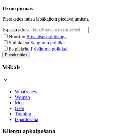
Uzzini pirmais
Pieraksties mūsu labākajiem piedāvājumiem.
E-pasta adrese
Nõustun
Privaatsuspoliitikaga
Sutinku su
Saugumo politika
Es piekrītu
Privātuma politikai
Pierakstīties
Veikals
What's new
Women
Men
Gear
Training
Izpārdošana
Klientu apkalpošana