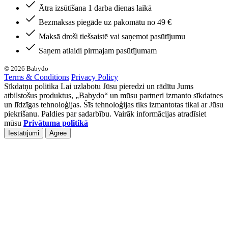
Ātra izsūtīšana 1 darba dienas laikā
Bezmaksas piegāde uz pakomātu no 49 €
Maksā droši tiešsaistē vai saņemot pasūtījumu
Saņem atlaidi pirmajam pasūtījumam
© 2026 Babydo
Terms & Conditions
Privacy Policy
Sīkdatņu politika Lai uzlabotu Jūsu pieredzi un rādītu Jums
atbilstošus produktus, „Babydo“ un mūsu partneri izmanto sīkdatnes
un līdzīgas tehnoloģijas. Šīs tehnoloģijas tiks izmantotas tikai ar Jūsu
piekrišanu. Paldies par sadarbību. Vairāk informācijas atradīsiet
mūsu
Privātuma politikā
Iestatījumi
Agree