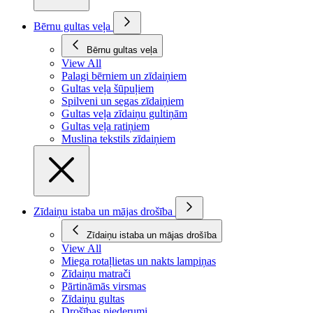
Bērnu gultas veļa
Bērnu gultas veļa
View All
Palagi bērniem un zīdaiņiem
Gultas veļa šūpuļiem
Spilveni un segas zīdaiņiem
Gultas veļa zīdaiņu gultiņām
Gultas veļa ratiņiem
Muslina tekstils zīdaiņiem
Zīdaiņu istaba un mājas drošība
Zīdaiņu istaba un mājas drošība
View All
Miega rotaļlietas un nakts lampiņas
Zīdaiņu matrači
Pārtināmās virsmas
Zīdaiņu gultas
Drošības piederumi