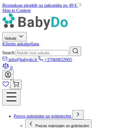
Bezmaksas piegāde uz pakomātu no 49 €
Skip to Content
Veikals
Klientu apkalpošana
Search
info@babydo.lt
+37069832905
0
Preces māmiņām un grūtniecēm
Preces māmiņām un grūtniecēm