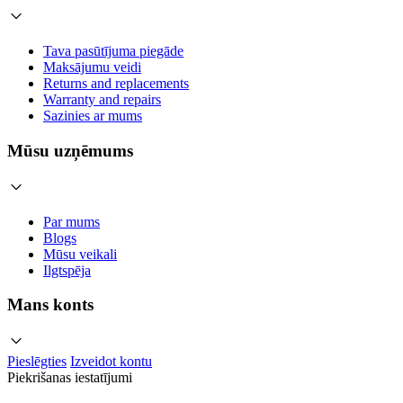
Tava pasūtījuma piegāde
Maksājumu veidi
Returns and replacements
Warranty and repairs
Sazinies ar mums
Mūsu uzņēmums
Par mums
Blogs
Mūsu veikali
Ilgtspēja
Mans konts
Pieslēgties
Izveidot kontu
Piekrišanas iestatījumi