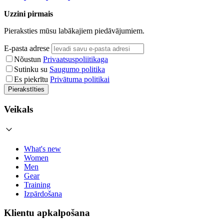
Uzzini pirmais
Pieraksties mūsu labākajiem piedāvājumiem.
E-pasta adrese
Nõustun
Privaatsuspoliitikaga
Sutinku su
Saugumo politika
Es piekrītu
Privātuma politikai
Pierakstīties
Veikals
What's new
Women
Men
Gear
Training
Izpārdošana
Klientu apkalpošana