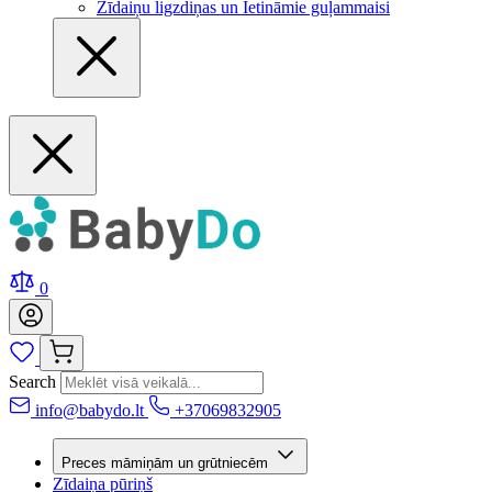
Zīdaiņu ligzdiņas un Ietināmie guļammaisi
0
Search
info@babydo.lt
+37069832905
Preces māmiņām un grūtniecēm
Zīdaiņa pūriņš