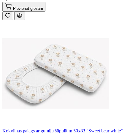
Pievienot grozam
Kokvilnas palags ar gumiju šūpulītim 50x83 "Sweet bear white"