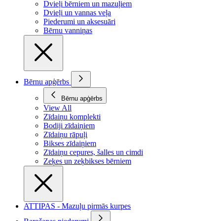
Dvieļi bērniem un mazuļiem
Dvieļi un vannas veļa
Piederumi un aksesuāri
Bērnu vanniņas
Bērnu apģērbs
Bērnu apģērbs
View All
Zīdaiņu komplekti
Bodiji zīdaiņiem
Zīdaiņu rāpuļi
Bikses zīdaiņiem
Zīdaiņu cepures, šalles un cimdi
Zeķes un zeķbikses bērniem
ATTIPAS - Mazuļu pirmās kurpes