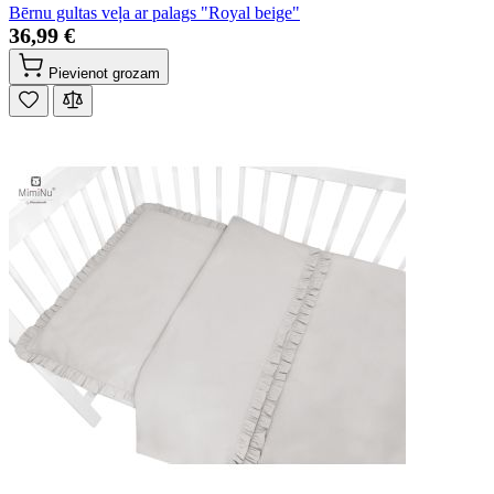
Bērnu gultas veļa ar palags "Royal beige"
36,99 €
Pievienot grozam