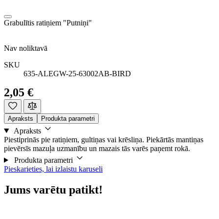
Grabulītis ratiņiem "Putniņi"
Nav noliktavā
SKU
635-ALEGW-25-63002AB-BIRD
2,05 €
Apraksts
Produkta parametri
Apraksts
Piestiprinās pie ratiņiem, gultiņas vai krēsliņa. Piekārtās mantiņas
pievērsīs mazuļa uzmanību un mazais tās varēs paņemt rokā.
Produkta parametri
Pieskarieties, lai izlaistu karuseli
Jums varētu patikt!