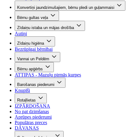
Konvertiņi jaundzimušajiem, bērnu pledi un guļammaisi
Bērnu gultas veļa
Zīdaiņu istaba un mājas drošība
Autiņi
Zīdaiņu higiēna
Bezrūpīgai bērnībai
Vannai un Peldēm
Bērnu apģērbs
ATTIPAS - Mazuļu pirmās kurpes
Barošanas piederumi
Knupīši
Rotaļlietas
IZPĀRDOŠANA
No pat dzimšanas
Aprūpes piederumi
Populāras preces
DĀVANAS