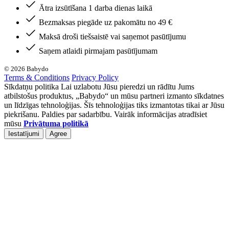
Ātra izsūtīšana 1 darba dienas laikā
Bezmaksas piegāde uz pakomātu no 49 €
Maksā droši tiešsaistē vai saņemot pasūtījumu
Saņem atlaidi pirmajam pasūtījumam
© 2026 Babydo
Terms & Conditions
Privacy Policy
Sīkdatņu politika Lai uzlabotu Jūsu pieredzi un rādītu Jums
atbilstošus produktus, „Babydo“ un mūsu partneri izmanto sīkdatnes
un līdzīgas tehnoloģijas. Šīs tehnoloģijas tiks izmantotas tikai ar Jūsu
piekrišanu. Paldies par sadarbību. Vairāk informācijas atradīsiet
mūsu
Privātuma politikā
Iestatījumi
Agree