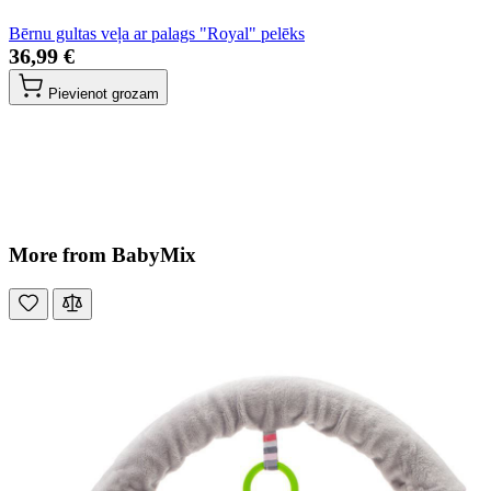
Bērnu gultas veļa ar palags "Royal" pelēks
36,99 €
Pievienot grozam
More from BabyMix