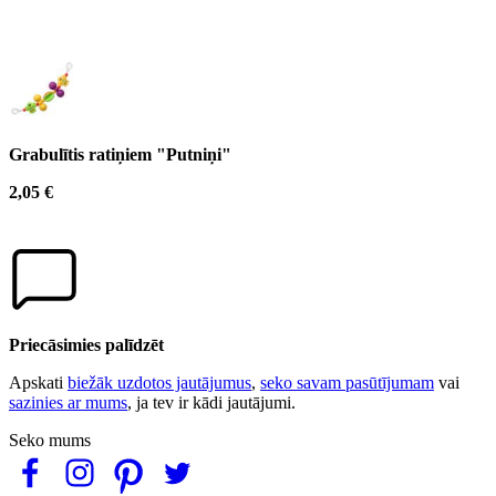
Grabulītis ratiņiem "Putniņi"
2,05 €
Priecāsimies palīdzēt
Apskati
biežāk uzdotos jautājumus
,
seko savam pasūtījumam
vai
sazinies ar mums
, ja tev ir kādi jautājumi.
Seko mums