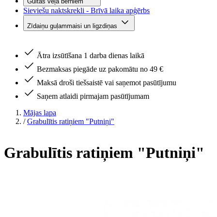
Gultas veļa bērniem
Sieviešu naktskrekli - Brīvā laika apģērbs
Zīdaiņu guļammaisi un ligzdiņas
Ātra izsūtīšana 1 darba dienas laikā
Bezmaksas piegāde uz pakomātu no 49 €
Maksā droši tiešsaistē vai saņemot pasūtījumu
Saņem atlaidi pirmajam pasūtījumam
Mājas lapa
/
Grabulītis ratiņiem "Putniņi"
Grabulītis ratiņiem "Putniņi"