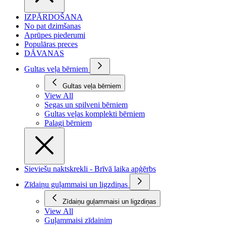
IZPĀRDOŠANA
No pat dzimšanas
Aprūpes piederumi
Populāras preces
DĀVANAS
Gultas veļa bērniem
Gultas veļa bērniem
View All
Segas un spilveni bērniem
Gultas veļas komplekti bērniem
Palagi bērniem
Sieviešu naktskrekli - Brīvā laika apģērbs
Zīdaiņu guļammaisi un ligzdiņas
Zīdaiņu guļammaisi un ligzdiņas
View All
Guļammaisi zīdainim