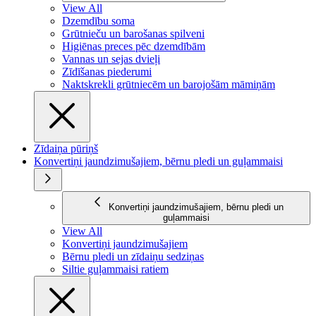
View All
Dzemdību soma
Grūtnieču un barošanas spilveni
Higiēnas preces pēc dzemdībām
Vannas un sejas dvieļi
Zīdīšanas piederumi
Naktskrekli grūtniecēm un barojošām māmiņām
Zīdaiņa pūriņš
Konvertiņi jaundzimušajiem, bērnu pledi un guļammaisi
Konvertiņi jaundzimušajiem, bērnu pledi un
guļammaisi
View All
Konvertiņi jaundzimušajiem
Bērnu pledi un zīdaiņu sedziņas
Siltie guļammaisi ratiem