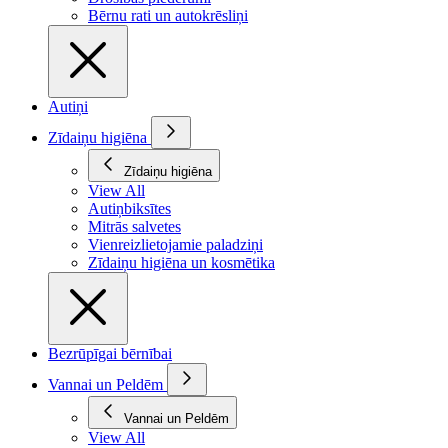
Bērnu rati un autokrēsliņi
Autiņi
Zīdaiņu higiēna
Zīdaiņu higiēna
View All
Autiņbiksītes
Mitrās salvetes
Vienreizlietojamie paladziņi
Zīdaiņu higiēna un kosmētika
Bezrūpīgai bērnībai
Vannai un Peldēm
Vannai un Peldēm
View All