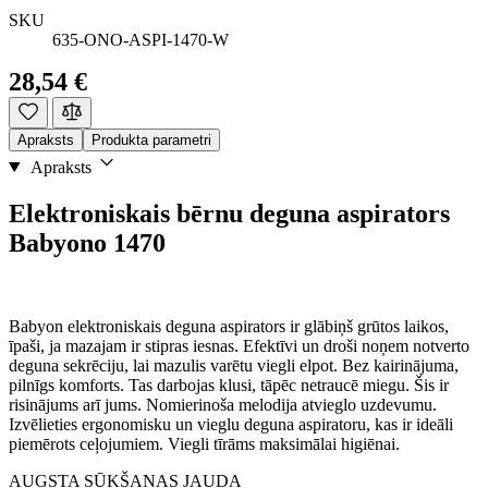
SKU
635-ONO-ASPI-1470-W
28,54 €
Apraksts
Produkta parametri
Apraksts
Elektroniskais bērnu deguna aspirators
Babyono 1470
Babyon elektroniskais deguna aspirators ir glābiņš grūtos laikos,
īpaši, ja mazajam ir stipras iesnas. Efektīvi un droši noņem notverto
deguna sekrēciju, lai mazulis varētu viegli elpot. Bez kairinājuma,
pilnīgs komforts. Tas darbojas klusi, tāpēc netraucē miegu. Šis ir
risinājums arī jums. Nomierinoša melodija atvieglo uzdevumu.
Izvēlieties ergonomisku un vieglu deguna aspiratoru, kas ir ideāli
piemērots ceļojumiem. Viegli tīrāms maksimālai higiēnai.
AUGSTA SŪKŠANAS JAUDA