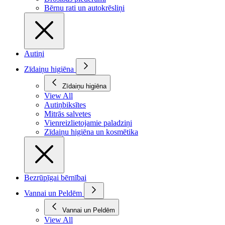
Bērnu rati un autokrēsliņi
Autiņi
Zīdaiņu higiēna
Zīdaiņu higiēna
View All
Autiņbiksītes
Mitrās salvetes
Vienreizlietojamie paladziņi
Zīdaiņu higiēna un kosmētika
Bezrūpīgai bērnībai
Vannai un Peldēm
Vannai un Peldēm
View All