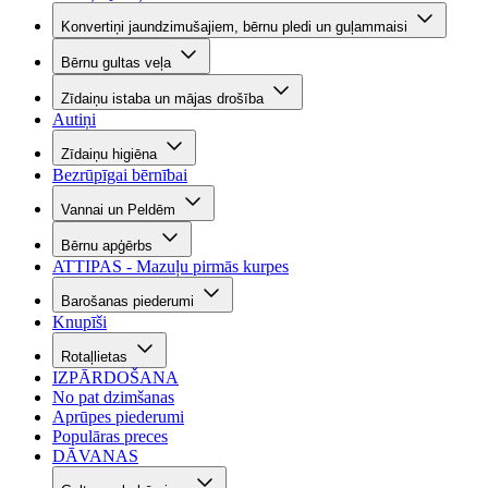
Konvertiņi jaundzimušajiem, bērnu pledi un guļammaisi
Bērnu gultas veļa
Zīdaiņu istaba un mājas drošība
Autiņi
Zīdaiņu higiēna
Bezrūpīgai bērnībai
Vannai un Peldēm
Bērnu apģērbs
ATTIPAS - Mazuļu pirmās kurpes
Barošanas piederumi
Knupīši
Rotaļlietas
IZPĀRDOŠANA
No pat dzimšanas
Aprūpes piederumi
Populāras preces
DĀVANAS