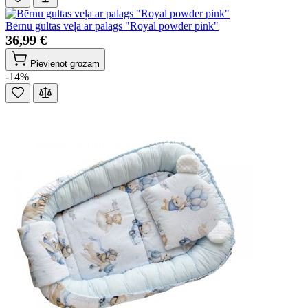
Bērnu gultas veļa ar palags "Royal powder pink"
36,99 €
Pievienot grozam
-14%