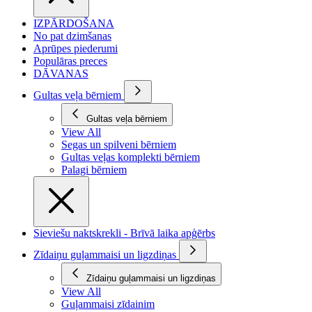
IZPĀRDOŠANA
No pat dzimšanas
Aprūpes piederumi
Populāras preces
DĀVANAS
Gultas veļa bērniem
Gultas veļa bērniem
View All
Segas un spilveni bērniem
Gultas veļas komplekti bērniem
Palagi bērniem
Sieviešu naktskrekli - Brīvā laika apģērbs
Zīdaiņu guļammaisi un ligzdiņas
Zīdaiņu guļammaisi un ligzdiņas
View All
Guļammaisi zīdainim