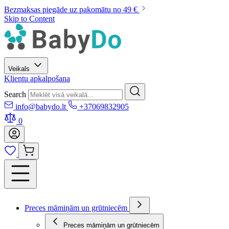
Bezmaksas piegāde uz pakomātu no 49 €
Skip to Content
Veikals
Klientu apkalpošana
Search
info@babydo.lt
+37069832905
0
Preces māmiņām un grūtniecēm
Preces māmiņām un grūtniecēm