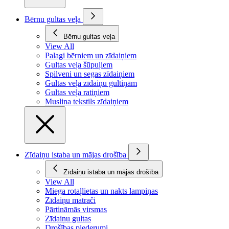
Bērnu gultas veļa
Bērnu gultas veļa
View All
Palagi bērniem un zīdaiņiem
Gultas veļa šūpuļiem
Spilveni un segas zīdaiņiem
Gultas veļa zīdaiņu gultiņām
Gultas veļa ratiņiem
Muslina tekstils zīdaiņiem
Zīdaiņu istaba un mājas drošība
Zīdaiņu istaba un mājas drošība
View All
Miega rotaļlietas un nakts lampiņas
Zīdaiņu matrači
Pārtināmās virsmas
Zīdaiņu gultas
Drošības piederumi