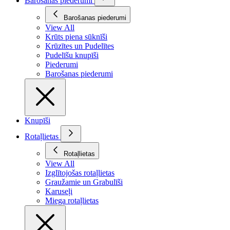
Barošanas piederumi
Barošanas piederumi
View All
Krūts piena sūknīši
Krūzītes un Pudelītes
Pudelīšu knupīši
Piederumi
Barošanas piederumi
Knupīši
Rotaļlietas
Rotaļlietas
View All
Izglītojošas rotaļlietas
Graužamie un Grabulīši
Karuseļi
Miega rotaļlietas