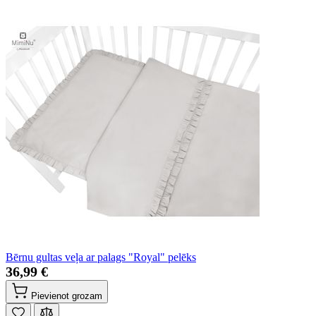
Bērnu gultas veļa ar palags "Royal" pelēks
36,99 €
Pievienot grozam