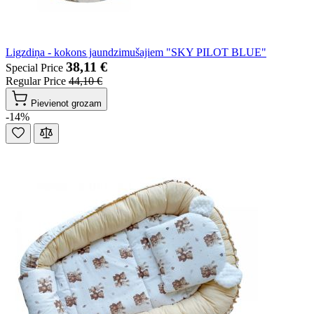
Ligzdiņa - kokons jaundzimušajiem "SKY PILOT BLUE"
38,11 €
Special Price
Regular Price
44,10 €
Pievienot grozam
-14%