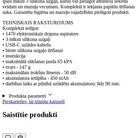
Īpaši mīksti 3 silikona uzgaļi, kurus var pielāgot atbilstoši sekrēta
veidam un mazuļa vecumam. Komplektā ir iekļauta papildu tīrīšanas
suka. Garantēta higiēna un mazuļu vajadzībām pielāgoti produkti.
TEHNISKAIS RAKSTUROJUMS
Komplektā ietilpst:
• 1470 elektroniskais deguna aspirators
• 3 mīksti silikona uzgaļi
• USB-C uzlādes kabelis
• birste silikona uzgaļu tīrīšanai
• instrukcija
• maksimālā sūkšanas jauda 65 kPA
• svars - 147 g
• maksimālais trokšņu līmenis - 50 dB
• akumulatora ietilpība - 450 mAh
• darbības laiks ar pilnībā uzlādētu akumulatoru: līdz 90 min.
Produkta parametri
Pieskarieties, lai izlaistu karuseli
Saistītie produkti