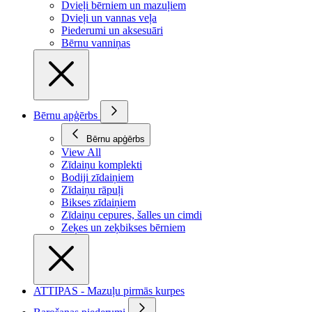
Dvieļi bērniem un mazuļiem
Dvieļi un vannas veļa
Piederumi un aksesuāri
Bērnu vanniņas
Bērnu apģērbs
Bērnu apģērbs
View All
Zīdaiņu komplekti
Bodiji zīdaiņiem
Zīdaiņu rāpuļi
Bikses zīdaiņiem
Zīdaiņu cepures, šalles un cimdi
Zeķes un zeķbikses bērniem
ATTIPAS - Mazuļu pirmās kurpes