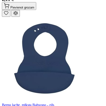
Pievienot grozam
Bernu lacīte, mīksta Babyono - zils