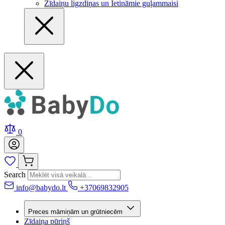
Zīdaiņu ligzdiņas un Ietināmie guļammaisi
0
Search
info@babydo.lt
+37069832905
Preces māmiņām un grūtniecēm
Zīdaiņa pūriņš