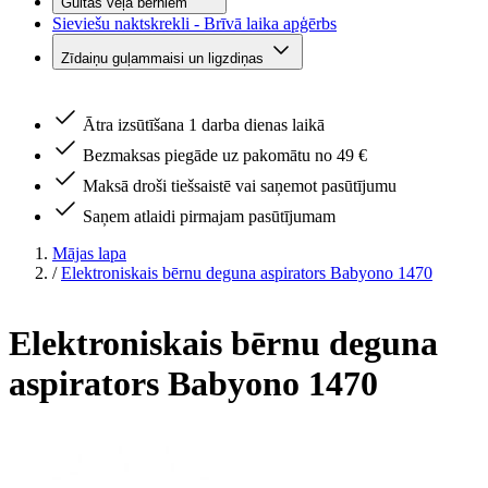
Gultas veļa bērniem
Sieviešu naktskrekli - Brīvā laika apģērbs
Zīdaiņu guļammaisi un ligzdiņas
Ātra izsūtīšana 1 darba dienas laikā
Bezmaksas piegāde uz pakomātu no 49 €
Maksā droši tiešsaistē vai saņemot pasūtījumu
Saņem atlaidi pirmajam pasūtījumam
Mājas lapa
/
Elektroniskais bērnu deguna aspirators Babyono 1470
Elektroniskais bērnu deguna
aspirators Babyono 1470