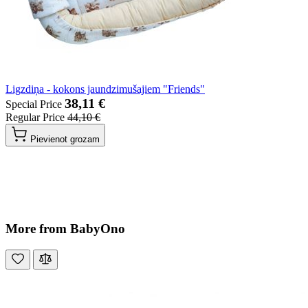
Ligzdiņa - kokons jaundzimušajiem "Friends"
38,11 €
Special Price
Regular Price
44,10 €
Pievienot grozam
More from BabyOno