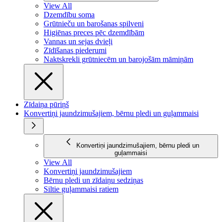
View All
Dzemdību soma
Grūtnieču un barošanas spilveni
Higiēnas preces pēc dzemdībām
Vannas un sejas dvieļi
Zīdīšanas piederumi
Naktskrekli grūtniecēm un barojošām māmiņām
Zīdaiņa pūriņš
Konvertiņi jaundzimušajiem, bērnu pledi un guļammaisi
Konvertiņi jaundzimušajiem, bērnu pledi un
guļammaisi
View All
Konvertiņi jaundzimušajiem
Bērnu pledi un zīdaiņu sedziņas
Siltie guļammaisi ratiem