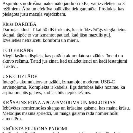
Aspirators nodrošina maksimālo jaudu 65 kPa, var izvēlēties no 3
režīmiem. Ātra un efektīva palīdzība tiek garantēta. Produkts, kas
pielāgots jūsu mazuļa vajadzībām.
Klusa DARBĪBA
Darbojas klusi. Tikai 50 dB troksnis, kas ir līdzvērtīgs viegla lietus
skaņai, tāpēc to var izmantot pat tad, kad jūsu mazulis guļ.
Izvēlieties netraucētu komfortu un mieru.
LCD EKRĀNS
Viegli lasāms displejs, kas parāda akumulatora uzlādes līmeni un
aktīvo režīmu. Tātad jūs zināt, kad uzlādēt ierīci un kādi iestatījumi
ir aktīvi.
USB-C UZLĀDE
Integrēts akumulators ar uzlādi, izmantojot modernu USB-C
savienojumu. Komplektā ir kabelis. Ilgs darbības laiks nozīmē, ka
aspirators būs gatavs, kad tas būs nepieciešams.
KRĀSAINS FONA APGAISMOJUMS UN MELODIJAS
Iebūvētas nomierinošas skaņas un krāsaina gaisma, kas maina krāsu.
Melodijas mazina spriedzi, un maiga gaisma rada nomierinošu
atmosfēru.
3 MĪKSTA SILIKONA PADOMI