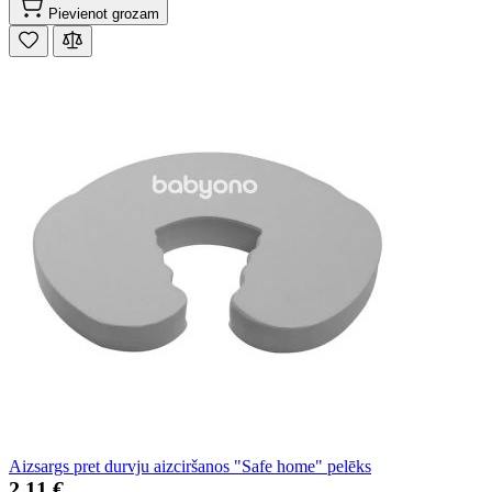
Pievienot grozam
Aizsargs pret durvju aizciršanos "Safe home" pelēks
2,11 €