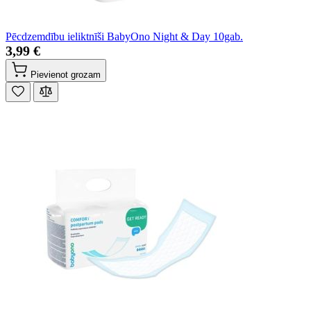
Pēcdzemdību ieliktnīši BabyOno Night & Day 10gab.
3,99 €
Pievienot grozam