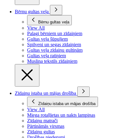
Bērnu gultas veļa
Bērnu gultas veļa
View All
Palagi bērniem un zīdaiņiem
Gultas veļa šūpuļiem
Spilveni un segas zīdaiņiem
Gultas veļa zīdaiņu gultiņām
Gultas veļa ratiņiem
Muslina tekstils zīdaiņiem
Zīdaiņu istaba un mājas drošība
Zīdaiņu istaba un mājas drošība
View All
Miega rotaļlietas un nakts lampiņas
Zīdaiņu matrači
Pārtināmās virsmas
Zīdaiņu gultas
Drošības piederumi