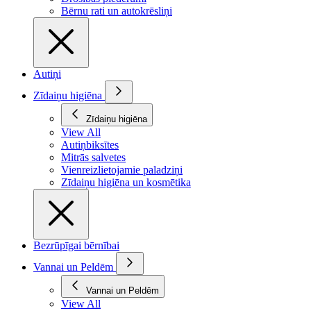
Bērnu rati un autokrēsliņi
Autiņi
Zīdaiņu higiēna
Zīdaiņu higiēna
View All
Autiņbiksītes
Mitrās salvetes
Vienreizlietojamie paladziņi
Zīdaiņu higiēna un kosmētika
Bezrūpīgai bērnībai
Vannai un Peldēm
Vannai un Peldēm
View All