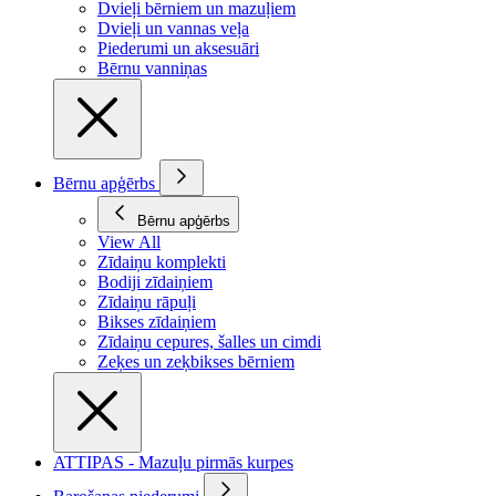
Dvieļi bērniem un mazuļiem
Dvieļi un vannas veļa
Piederumi un aksesuāri
Bērnu vanniņas
Bērnu apģērbs
Bērnu apģērbs
View All
Zīdaiņu komplekti
Bodiji zīdaiņiem
Zīdaiņu rāpuļi
Bikses zīdaiņiem
Zīdaiņu cepures, šalles un cimdi
Zeķes un zeķbikses bērniem
ATTIPAS - Mazuļu pirmās kurpes