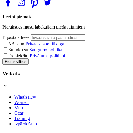
Uzzini pirmais
Pieraksties mūsu labākajiem piedāvājumiem.
E-pasta adrese
Nõustun
Privaatsuspoliitikaga
Sutinku su
Saugumo politika
Es piekrītu
Privātuma politikai
Pierakstīties
Veikals
What's new
Women
Men
Gear
Training
Izpārdošana