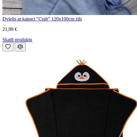
Dvielis ar kapuci "Crab" 120x100cm zils
21,99 €
Skatīt produktu