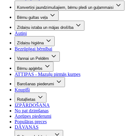
Konvertiņi jaundzimušajiem, bērnu pledi un guļammaisi
Bērnu gultas veļa
Zīdaiņu istaba un mājas drošība
Autiņi
Zīdaiņu higiēna
Bezrūpīgai bērnībai
Vannai un Peldēm
Bērnu apģērbs
ATTIPAS - Mazuļu pirmās kurpes
Barošanas piederumi
Knupīši
Rotaļlietas
IZPĀRDOŠANA
No pat dzimšanas
Aprūpes piederumi
Populāras preces
DĀVANAS