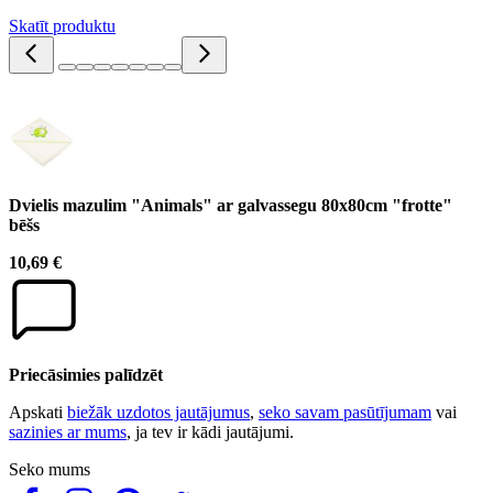
Skatīt produktu
Dvielis mazulim "Animals" ar galvassegu 80x80cm "frotte"
bēšs
10,69 €
Priecāsimies palīdzēt
Apskati
biežāk uzdotos jautājumus
,
seko savam pasūtījumam
vai
sazinies ar mums
, ja tev ir kādi jautājumi.
Seko mums