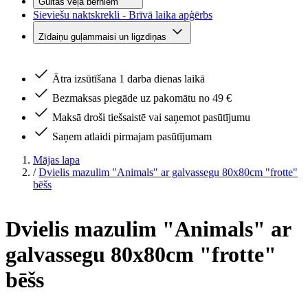
Gultas veļa bērniem
Sieviešu naktskrekli - Brīvā laika apģērbs
Zīdaiņu guļammaisi un ligzdiņas
Ātra izsūtīšana 1 darba dienas laikā
Bezmaksas piegāde uz pakomātu no 49 €
Maksā droši tiešsaistē vai saņemot pasūtījumu
Saņem atlaidi pirmajam pasūtījumam
Mājas lapa
/
Dvielis mazulim "Animals" ar galvassegu 80x80cm "frotte"
bēšs
Dvielis mazulim "Animals" ar
galvassegu 80x80cm "frotte"
bēšs