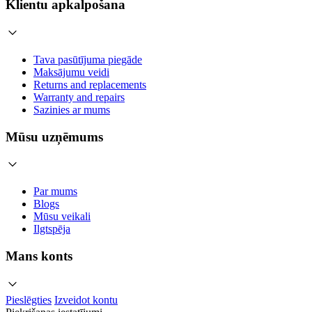
Klientu apkalpošana
Tava pasūtījuma piegāde
Maksājumu veidi
Returns and replacements
Warranty and repairs
Sazinies ar mums
Mūsu uzņēmums
Par mums
Blogs
Mūsu veikali
Ilgtspēja
Mans konts
Pieslēgties
Izveidot kontu