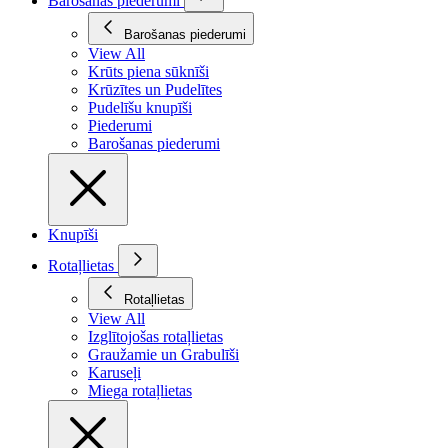
Barošanas piederumi
Barošanas piederumi
View All
Krūts piena sūknīši
Krūzītes un Pudelītes
Pudelīšu knupīši
Piederumi
Barošanas piederumi
Knupīši
Rotaļlietas
Rotaļlietas
View All
Izglītojošas rotaļlietas
Graužamie un Grabulīši
Karuseļi
Miega rotaļlietas