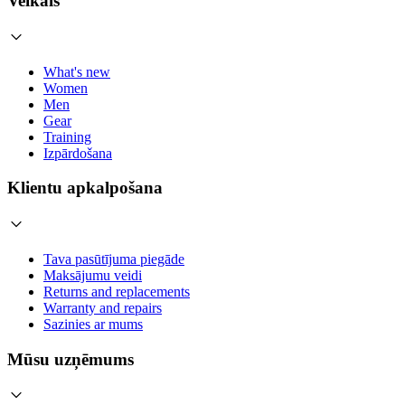
Veikals
What's new
Women
Men
Gear
Training
Izpārdošana
Klientu apkalpošana
Tava pasūtījuma piegāde
Maksājumu veidi
Returns and replacements
Warranty and repairs
Sazinies ar mums
Mūsu uzņēmums