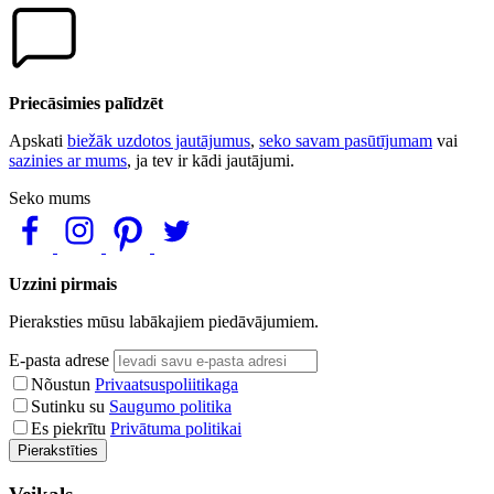
Priecāsimies palīdzēt
Apskati
biežāk uzdotos jautājumus
,
seko savam pasūtījumam
vai
sazinies ar mums
, ja tev ir kādi jautājumi.
Seko mums
Uzzini pirmais
Pieraksties mūsu labākajiem piedāvājumiem.
E-pasta adrese
Nõustun
Privaatsuspoliitikaga
Sutinku su
Saugumo politika
Es piekrītu
Privātuma politikai
Pierakstīties