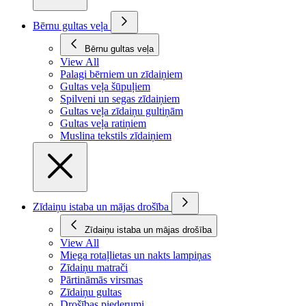
Bērnu gultas veļa
Bērnu gultas veļa
View All
Palagi bērniem un zīdaiņiem
Gultas veļa šūpuļiem
Spilveni un segas zīdaiņiem
Gultas veļa zīdaiņu gultiņām
Gultas veļa ratiņiem
Muslina tekstils zīdaiņiem
Zīdaiņu istaba un mājas drošība
Zīdaiņu istaba un mājas drošība
View All
Miega rotaļlietas un nakts lampiņas
Zīdaiņu matrači
Pārtināmās virsmas
Zīdaiņu gultas
Drošības piederumi