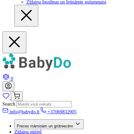
Zīdaiņu ligzdiņas un Ietināmie guļammaisi
0
Search
info@babydo.lt
+37069832905
Preces māmiņām un grūtniecēm
Zīdaiņa pūriņš