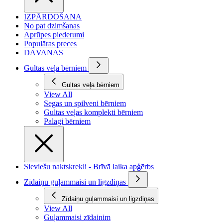
IZPĀRDOŠANA
No pat dzimšanas
Aprūpes piederumi
Populāras preces
DĀVANAS
Gultas veļa bērniem
Gultas veļa bērniem
View All
Segas un spilveni bērniem
Gultas veļas komplekti bērniem
Palagi bērniem
Sieviešu naktskrekli - Brīvā laika apģērbs
Zīdaiņu guļammaisi un ligzdiņas
Zīdaiņu guļammaisi un ligzdiņas
View All
Guļammaisi zīdainim