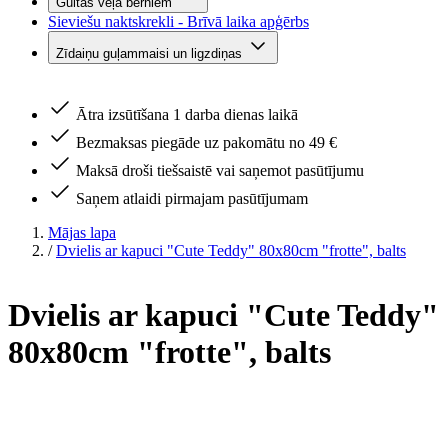
Gultas veļa bērniem
Sieviešu naktskrekli - Brīvā laika apģērbs
Zīdaiņu guļammaisi un ligzdiņas
Ātra izsūtīšana 1 darba dienas laikā
Bezmaksas piegāde uz pakomātu no 49 €
Maksā droši tiešsaistē vai saņemot pasūtījumu
Saņem atlaidi pirmajam pasūtījumam
Mājas lapa
/
Dvielis ar kapuci "Cute Teddy" 80x80cm "frotte", balts
Dvielis ar kapuci "Cute Teddy"
80x80cm "frotte", balts