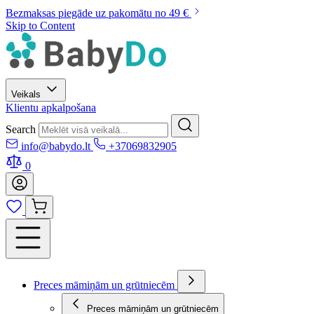
Bezmaksas piegāde uz pakomātu no 49 €
Skip to Content
Veikals
Klientu apkalpošana
Search
info@babydo.lt
+37069832905
0
Preces māmiņām un grūtniecēm
Preces māmiņām un grūtniecēm