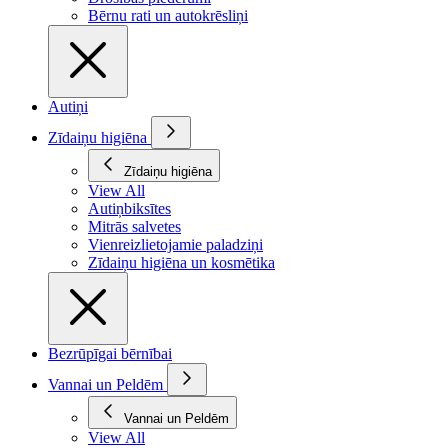
Bērnu rati un autokrēsliņi
Autiņi
Zīdaiņu higiēna
Zīdaiņu higiēna
View All
Autiņbiksītes
Mitrās salvetes
Vienreizlietojamie paladziņi
Zīdaiņu higiēna un kosmētika
Bezrūpīgai bērnībai
Vannai un Peldēm
Vannai un Peldēm
View All