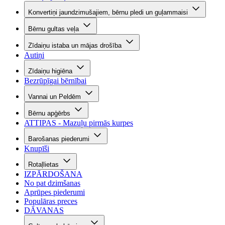
Konvertiņi jaundzimušajiem, bērnu pledi un guļammaisi
Bērnu gultas veļa
Zīdaiņu istaba un mājas drošība
Autiņi
Zīdaiņu higiēna
Bezrūpīgai bērnībai
Vannai un Peldēm
Bērnu apģērbs
ATTIPAS - Mazuļu pirmās kurpes
Barošanas piederumi
Knupīši
Rotaļlietas
IZPĀRDOŠANA
No pat dzimšanas
Aprūpes piederumi
Populāras preces
DĀVANAS