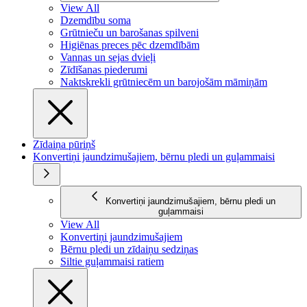
View All
Dzemdību soma
Grūtnieču un barošanas spilveni
Higiēnas preces pēc dzemdībām
Vannas un sejas dvieļi
Zīdīšanas piederumi
Naktskrekli grūtniecēm un barojošām māmiņām
Zīdaiņa pūriņš
Konvertiņi jaundzimušajiem, bērnu pledi un guļammaisi
Konvertiņi jaundzimušajiem, bērnu pledi un
guļammaisi
View All
Konvertiņi jaundzimušajiem
Bērnu pledi un zīdaiņu sedziņas
Siltie guļammaisi ratiem