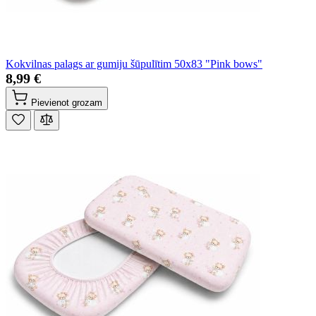
Kokvilnas palags ar gumiju šūpulītim 50x83 "Pink bows"
8,99 €
Pievienot grozam