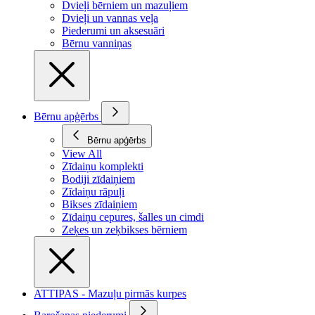
Dvieļi bērniem un mazuļiem
Dvieļi un vannas veļa
Piederumi un aksesuāri
Bērnu vanniņas
Bērnu apģērbs
Bērnu apģērbs
View All
Zīdaiņu komplekti
Bodiji zīdaiņiem
Zīdaiņu rāpuļi
Bikses zīdaiņiem
Zīdaiņu cepures, šalles un cimdi
Zeķes un zeķbikses bērniem
ATTIPAS - Mazuļu pirmās kurpes