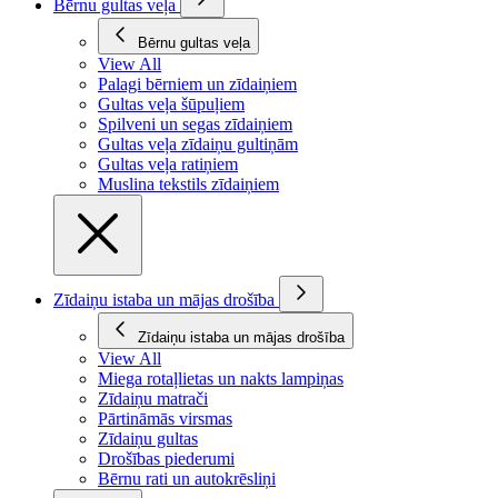
Bērnu gultas veļa
Bērnu gultas veļa
View All
Palagi bērniem un zīdaiņiem
Gultas veļa šūpuļiem
Spilveni un segas zīdaiņiem
Gultas veļa zīdaiņu gultiņām
Gultas veļa ratiņiem
Muslina tekstils zīdaiņiem
Zīdaiņu istaba un mājas drošība
Zīdaiņu istaba un mājas drošība
View All
Miega rotaļlietas un nakts lampiņas
Zīdaiņu matrači
Pārtināmās virsmas
Zīdaiņu gultas
Drošības piederumi
Bērnu rati un autokrēsliņi