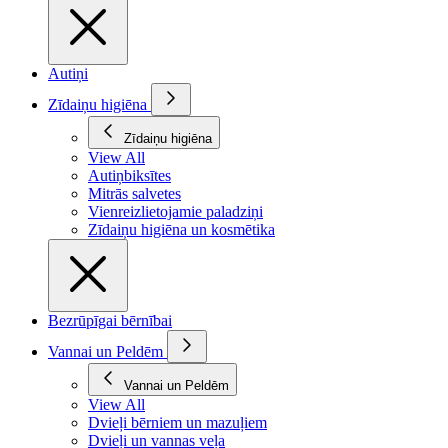
Autiņi
Zīdaiņu higiēna
Zīdaiņu higiēna
View All
Autiņbiksītes
Mitrās salvetes
Vienreizlietojamie paladziņi
Zīdaiņu higiēna un kosmētika
Bezrūpīgai bērnībai
Vannai un Peldēm
Vannai un Peldēm
View All
Dvieļi bērniem un mazuļiem
Dvieļi un vannas veļa