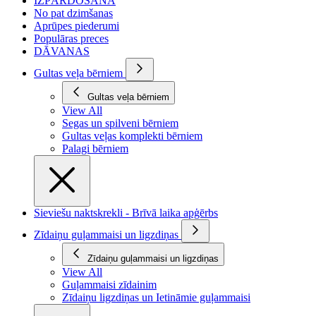
IZPĀRDOŠANA
No pat dzimšanas
Aprūpes piederumi
Populāras preces
DĀVANAS
Gultas veļa bērniem
Gultas veļa bērniem
View All
Segas un spilveni bērniem
Gultas veļas komplekti bērniem
Palagi bērniem
Sieviešu naktskrekli - Brīvā laika apģērbs
Zīdaiņu guļammaisi un ligzdiņas
Zīdaiņu guļammaisi un ligzdiņas
View All
Guļammaisi zīdainim
Zīdaiņu ligzdiņas un Ietināmie guļammaisi