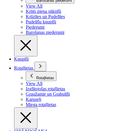
Barošanas piederumi
View All
Krūts piena sūknīši
Krūzītes un Pudelītes
Pudelīšu knupīši
Piederumi
Barošanas piederumi
Knupīši
Rotaļlietas
Rotaļlietas
View All
Izglītojošas rotaļlietas
Graužamie un Grabulīši
Karuseļi
Miega rotaļlietas