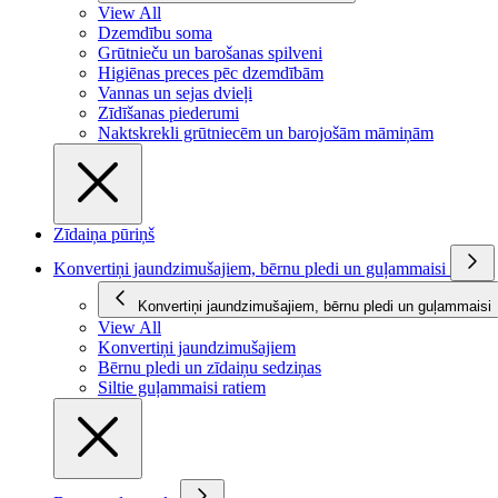
View All
Dzemdību soma
Grūtnieču un barošanas spilveni
Higiēnas preces pēc dzemdībām
Vannas un sejas dvieļi
Zīdīšanas piederumi
Naktskrekli grūtniecēm un barojošām māmiņām
Zīdaiņa pūriņš
Konvertiņi jaundzimušajiem, bērnu pledi un guļammaisi
Konvertiņi jaundzimušajiem, bērnu pledi un guļammaisi
View All
Konvertiņi jaundzimušajiem
Bērnu pledi un zīdaiņu sedziņas
Siltie guļammaisi ratiem