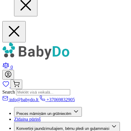
0
Search
info@babydo.lt
+37069832905
Preces māmiņām un grūtniecēm
Zīdaiņa pūriņš
Konvertiņi jaundzimušajiem, bērnu pledi un guļammaisi