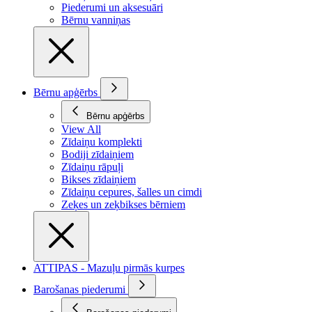
Piederumi un aksesuāri
Bērnu vanniņas
Bērnu apģērbs
Bērnu apģērbs
View All
Zīdaiņu komplekti
Bodiji zīdaiņiem
Zīdaiņu rāpuļi
Bikses zīdaiņiem
Zīdaiņu cepures, šalles un cimdi
Zeķes un zeķbikses bērniem
ATTIPAS - Mazuļu pirmās kurpes
Barošanas piederumi