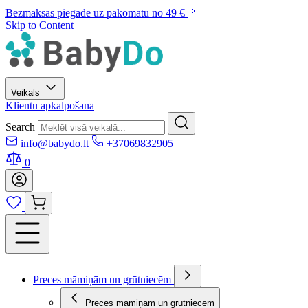
Bezmaksas piegāde uz pakomātu no 49 €
Skip to Content
Veikals
Klientu apkalpošana
Search
info@babydo.lt
+37069832905
0
Preces māmiņām un grūtniecēm
Preces māmiņām un grūtniecēm