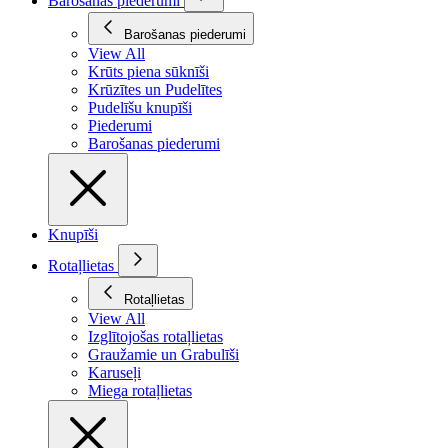
Barošanas piederumi
Barošanas piederumi
View All
Krūts piena sūknīši
Krūzītes un Pudelītes
Pudelīšu knupīši
Piederumi
Barošanas piederumi
Knupīši
Rotaļlietas
Rotaļlietas
View All
Izglītojošas rotaļlietas
Graužamie un Grabulīši
Karuseļi
Miega rotaļlietas