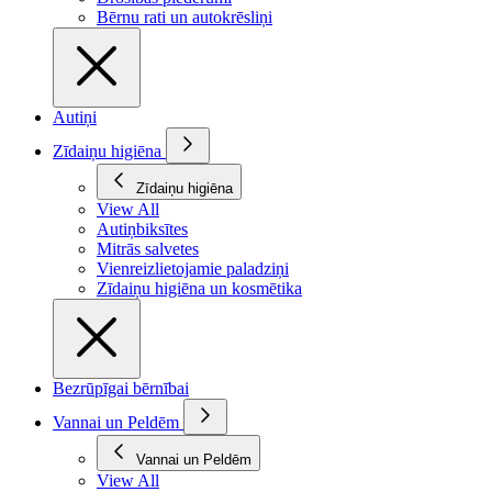
Bērnu rati un autokrēsliņi
Autiņi
Zīdaiņu higiēna
Zīdaiņu higiēna
View All
Autiņbiksītes
Mitrās salvetes
Vienreizlietojamie paladziņi
Zīdaiņu higiēna un kosmētika
Bezrūpīgai bērnībai
Vannai un Peldēm
Vannai un Peldēm
View All