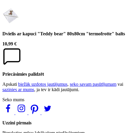
Dvielis ar kapuci "Teddy bear" 80x80cm "termofrotte" balts
10,99 €
Priecāsimies palīdzēt
Apskati
biežāk uzdotos jautājumus
,
seko savam pasūtījumam
vai
sazinies ar mums
, ja tev ir kādi jautājumi.
Seko mums
Uzzini pirmais
Pieraksties mūsu labākajiem piedāvājumiem.