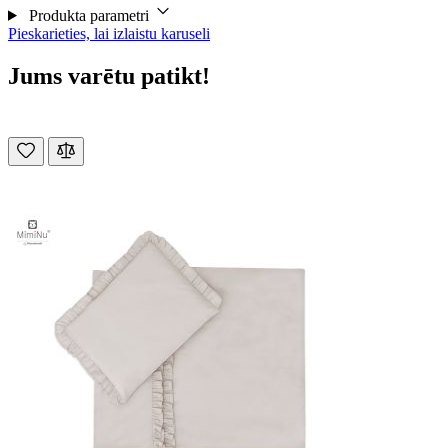
Produkta parametri
Pieskarieties, lai izlaistu karuseli
Jums varētu patikt!