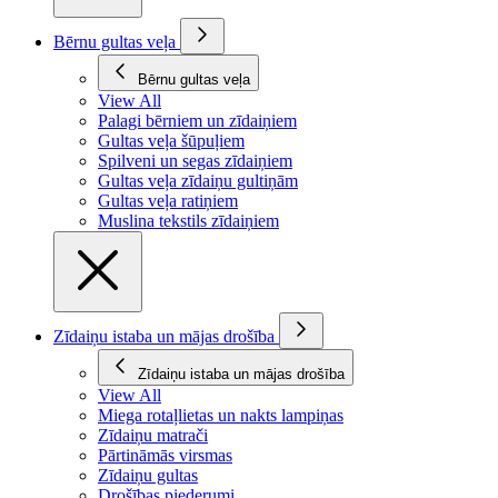
Bērnu gultas veļa
Bērnu gultas veļa
View All
Palagi bērniem un zīdaiņiem
Gultas veļa šūpuļiem
Spilveni un segas zīdaiņiem
Gultas veļa zīdaiņu gultiņām
Gultas veļa ratiņiem
Muslina tekstils zīdaiņiem
Zīdaiņu istaba un mājas drošība
Zīdaiņu istaba un mājas drošība
View All
Miega rotaļlietas un nakts lampiņas
Zīdaiņu matrači
Pārtināmās virsmas
Zīdaiņu gultas
Drošības piederumi