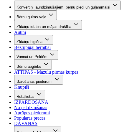
Konvertiņi jaundzimušajiem, bērnu pledi un guļammaisi
Bērnu gultas veļa
Zīdaiņu istaba un mājas drošība
Autiņi
Zīdaiņu higiēna
Bezrūpīgai bērnībai
Vannai un Peldēm
Bērnu apģērbs
ATTIPAS - Mazuļu pirmās kurpes
Barošanas piederumi
Knupīši
Rotaļlietas
IZPĀRDOŠANA
No pat dzimšanas
Aprūpes piederumi
Populāras preces
DĀVANAS