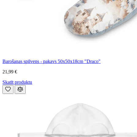
Barošanas spilvens - pakavs 50x50x18cm "Draco"
21,99 €
Skatīt produktu