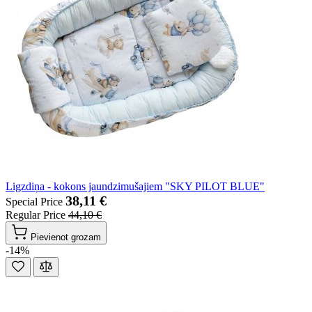
Ligzdiņa - kokons jaundzimušajiem "SKY PILOT BLUE"
38,11 €
Special Price
Regular Price
44,10 €
Pievienot grozam
-14%