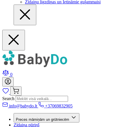
Zīdaiņu ligzdiņas un Ietināmie guļammaisi
0
Search
info@babydo.lt
+37069832905
Preces māmiņām un grūtniecēm
Zīdaiņa pūriņš