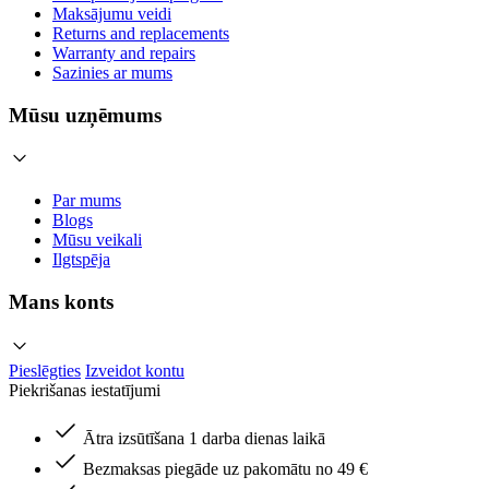
Maksājumu veidi
Returns and replacements
Warranty and repairs
Sazinies ar mums
Mūsu uzņēmums
Par mums
Blogs
Mūsu veikali
Ilgtspēja
Mans konts
Pieslēgties
Izveidot kontu
Piekrišanas iestatījumi
Ātra izsūtīšana 1 darba dienas laikā
Bezmaksas piegāde uz pakomātu no 49 €