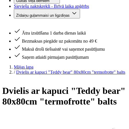
Gultas veļa bērniem
Sieviešu naktskrekli - Brīvā laika apģērbs
Zīdaiņu guļammaisi un ligzdiņas
Ātra izsūtīšana 1 darba dienas laikā
Bezmaksas piegāde uz pakomātu no 49 €
Maksā droši tiešsaistē vai saņemot pasūtījumu
Saņem atlaidi pirmajam pasūtījumam
Mājas lapa
/
Dvielis ar kapuci "Teddy bear" 80x80cm "termofrotte" balts
Dvielis ar kapuci "Teddy bear"
80x80cm "termofrotte" balts