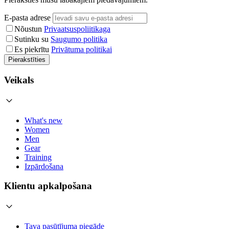
E-pasta adrese
Nõustun
Privaatsuspoliitikaga
Sutinku su
Saugumo politika
Es piekrītu
Privātuma politikai
Pierakstīties
Veikals
What's new
Women
Men
Gear
Training
Izpārdošana
Klientu apkalpošana
Tava pasūtījuma piegāde