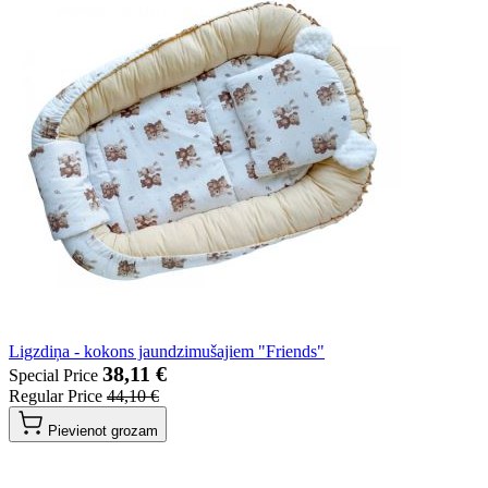
Ligzdiņa - kokons jaundzimušajiem "Friends"
38,11 €
Special Price
Regular Price
44,10 €
Pievienot grozam