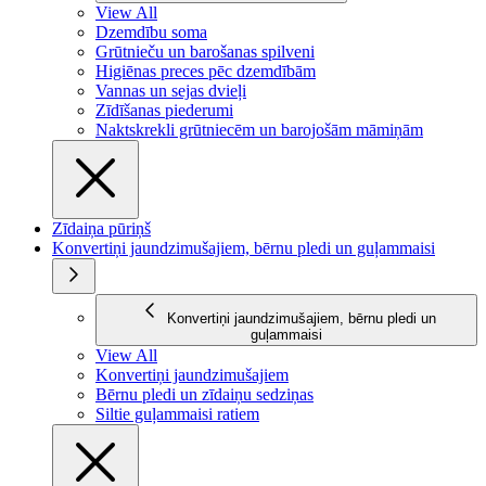
View All
Dzemdību soma
Grūtnieču un barošanas spilveni
Higiēnas preces pēc dzemdībām
Vannas un sejas dvieļi
Zīdīšanas piederumi
Naktskrekli grūtniecēm un barojošām māmiņām
Zīdaiņa pūriņš
Konvertiņi jaundzimušajiem, bērnu pledi un guļammaisi
Konvertiņi jaundzimušajiem, bērnu pledi un
guļammaisi
View All
Konvertiņi jaundzimušajiem
Bērnu pledi un zīdaiņu sedziņas
Siltie guļammaisi ratiem