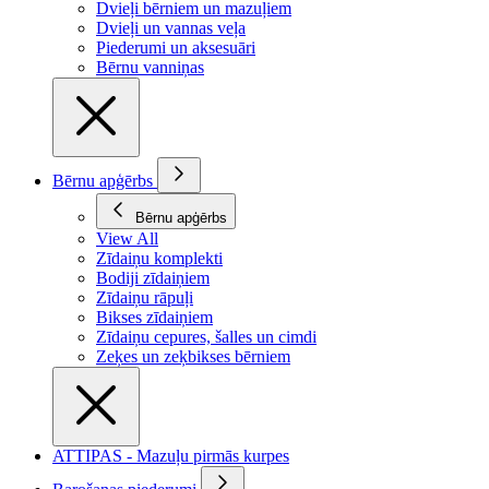
Dvieļi bērniem un mazuļiem
Dvieļi un vannas veļa
Piederumi un aksesuāri
Bērnu vanniņas
Bērnu apģērbs
Bērnu apģērbs
View All
Zīdaiņu komplekti
Bodiji zīdaiņiem
Zīdaiņu rāpuļi
Bikses zīdaiņiem
Zīdaiņu cepures, šalles un cimdi
Zeķes un zeķbikses bērniem
ATTIPAS - Mazuļu pirmās kurpes