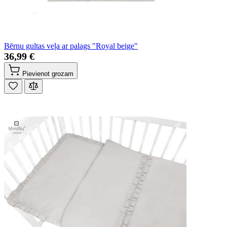
Bērnu gultas veļa ar palags "Royal beige"
36,99 €
Pievienot grozam