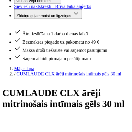
Gultas veļa bērniem
Sieviešu naktskrekli - Brīvā laika apģērbs
Zīdaiņu guļammaisi un ligzdiņas
Ātra izsūtīšana 1 darba dienas laikā
Bezmaksas piegāde uz pakomātu no 49 €
Maksā droši tiešsaistē vai saņemot pasūtījumu
Saņem atlaidi pirmajam pasūtījumam
Mājas lapa
/
CUMLAUDE CLX ārēji mitrinošais intīmais gēls 30 ml
CUMLAUDE CLX ārēji
mitrinošais intīmais gēls 30 ml