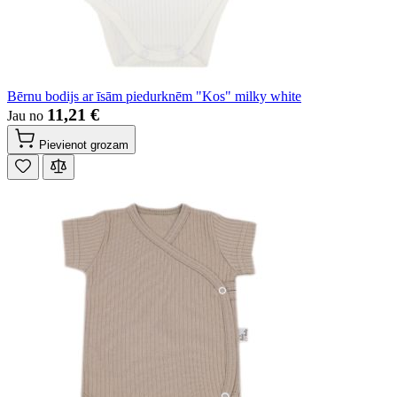
Bērnu bodijs ar īsām piedurknēm "Kos" milky white
11,21 €
Jau no
Pievienot grozam