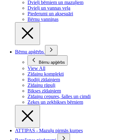
Dvieļi bērniem un mazuļiem
Dvieļi un vannas veļa
Piederumi un aksesuāri
Bērnu vanniņas
Bērnu apģērbs
Bērnu apģērbs
View All
Zīdaiņu komplekti
Bodiji zīdaiņiem
Zīdaiņu rāpuļi
Bikses zīdaiņiem
Zīdaiņu cepures, šalles un cimdi
Zeķes un zeķbikses bērniem
ATTIPAS - Mazuļu pirmās kurpes