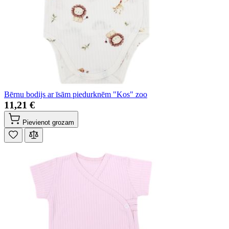
Bērnu bodijs ar īsām piedurknēm "Kos" zoo
11,21 €
Pievienot grozam