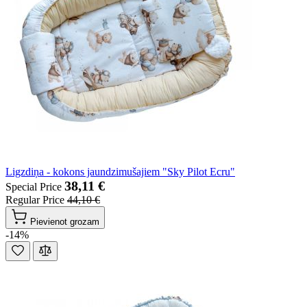
Ligzdiņa - kokons jaundzimušajiem "Sky Pilot Ecru"
38,11 €
Special Price
Regular Price
44,10 €
Pievienot grozam
-14%