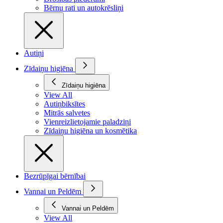
Bērnu rati un autokrēsliņi
Autiņi
Zīdaiņu higiēna
Zīdaiņu higiēna
View All
Autiņbiksītes
Mitrās salvetes
Vienreizlietojamie paladziņi
Zīdaiņu higiēna un kosmētika
Bezrūpīgai bērnībai
Vannai un Peldēm
Vannai un Peldēm
View All