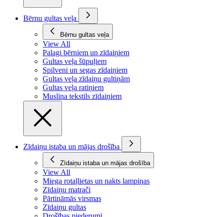
Bērnu gultas veļa
Bērnu gultas veļa
View All
Palagi bērniem un zīdaiņiem
Gultas veļa šūpuļiem
Spilveni un segas zīdaiņiem
Gultas veļa zīdaiņu gultiņām
Gultas veļa ratiņiem
Muslina tekstils zīdaiņiem
Zīdaiņu istaba un mājas drošība
Zīdaiņu istaba un mājas drošība
View All
Miega rotaļlietas un nakts lampiņas
Zīdaiņu matrači
Pārtināmās virsmas
Zīdaiņu gultas
Drošības piederumi