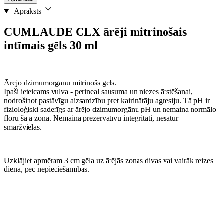
Apraksts
CUMLAUDE CLX ārēji mitrinošais
intīmais gēls 30 ml
Ārējo dzimumorgānu mitrinošs gēls.
Īpaši ieteicams vulva - perineal sausuma un niezes ārstēšanai,
nodrošinot pastāvīgu aizsardzību pret kairinātāju agresiju. Tā pH ir
fizioloģiski saderīgs ar ārējo dzimumorgānu pH un nemaina normālo
floru šajā zonā. Nemaina prezervatīvu integritāti, nesatur
smaržvielas.
Uzklājiet apmēram 3 cm gēla uz ārējās zonas divas vai vairāk reizes
dienā, pēc nepieciešamības.