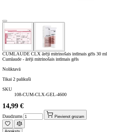
CUMLAUDE CLX ārēji mitrinošais intīmais gēls 30 ml
Cumlaude - ārēji mitrinošais intīmais gēls
Noliktavā
Tikai
2
palikuši
SKU
108-CUM-CLX-GEL-4600
14,99 €
Daudzums
Pievienot grozam
Apraksts