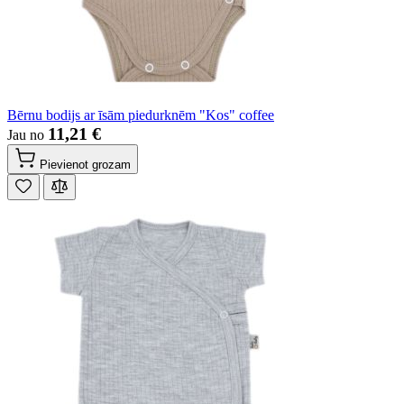
Bērnu bodijs ar īsām piedurknēm "Kos" coffee
11,21 €
Jau no
Pievienot grozam