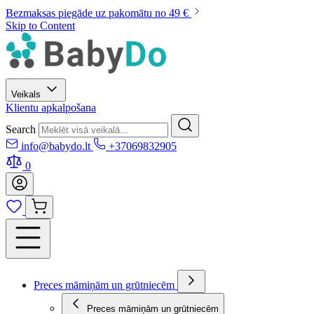
Bezmaksas piegāde uz pakomātu no 49 €
Skip to Content
Veikals
Klientu apkalpošana
Search
info@babydo.lt
+37069832905
0
Preces māmiņām un grūtniecēm
Preces māmiņām un grūtniecēm