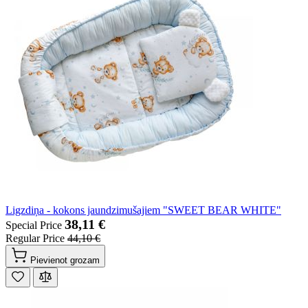
Ligzdiņa - kokons jaundzimušajiem "SWEET BEAR WHITE"
38,11 €
Special Price
Regular Price
44,10 €
Pievienot grozam