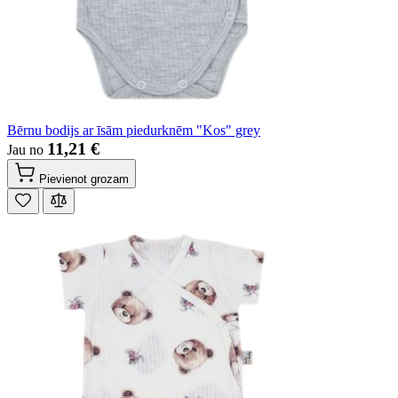
Bērnu bodijs ar īsām piedurknēm "Kos" grey
11,21 €
Jau no
Pievienot grozam