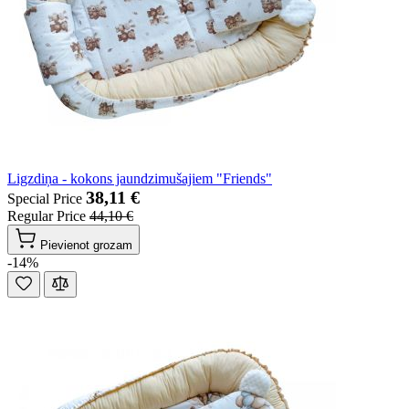
Ligzdiņa - kokons jaundzimušajiem "Friends"
38,11 €
Special Price
Regular Price
44,10 €
Pievienot grozam
-14%