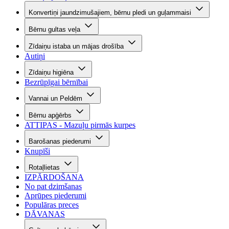
Konvertiņi jaundzimušajiem, bērnu pledi un guļammaisi
Bērnu gultas veļa
Zīdaiņu istaba un mājas drošība
Autiņi
Zīdaiņu higiēna
Bezrūpīgai bērnībai
Vannai un Peldēm
Bērnu apģērbs
ATTIPAS - Mazuļu pirmās kurpes
Barošanas piederumi
Knupīši
Rotaļlietas
IZPĀRDOŠANA
No pat dzimšanas
Aprūpes piederumi
Populāras preces
DĀVANAS