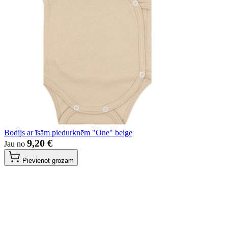
Bodijs ar īsām piedurknēm "One" beige
9,20 €
Jau no
Pievienot grozam