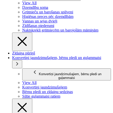
View All
Dzemdību soma
Grūtnieču un barošanas spilveni
Higiēnas preces pēc dzemdībām
Vannas un sejas dvieļi
Zīdīšanas piederumi
Naktskrekli grūtniecēm un barojošām māmiņām
Zīdaiņa pūriņš
Konvertiņi jaundzimušajiem, bērnu pledi un guļammaisi
Konvertiņi jaundzimušajiem, bērnu pledi un
guļammaisi
View All
Konvertiņi jaundzimušajiem
Bērnu pledi un zīdaiņu sedziņas
Siltie guļammaisi ratiem