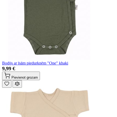
Bodijs ar īsām piedurknēm "One" khaki
9,99 €
Pievienot grozam