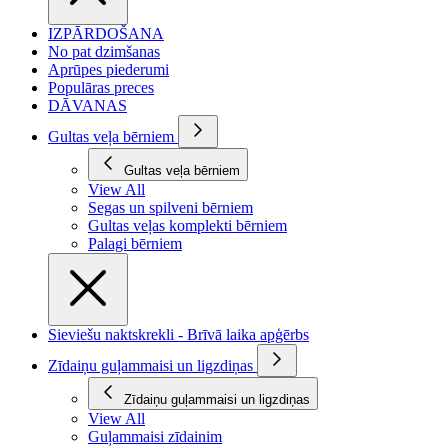
IZPĀRDOŠANA
No pat dzimšanas
Aprūpes piederumi
Populāras preces
DĀVANAS
Gultas veļa bērniem
Gultas veļa bērniem
View All
Segas un spilveni bērniem
Gultas veļas komplekti bērniem
Palagi bērniem
Sieviešu naktskrekli - Brīvā laika apģērbs
Zīdaiņu guļammaisi un ligzdiņas
Zīdaiņu guļammaisi un ligzdiņas
View All
Guļammaisi zīdainim