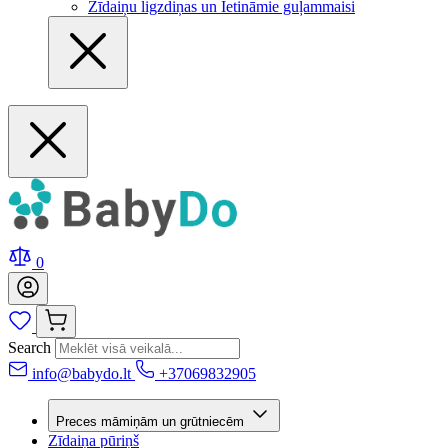
Zīdaiņu ligzdiņas un Ietināmie guļammaisi
0
Search
info@babydo.lt
+37069832905
Preces māmiņām un grūtniecēm
Zīdaiņa pūriņš