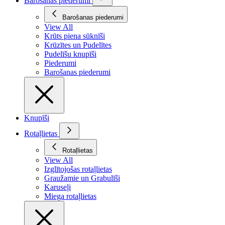
Barošanas piederumi
Barošanas piederumi
View All
Krūts piena sūknīši
Krūzītes un Pudelītes
Pudelīšu knupīši
Piederumi
Barošanas piederumi
Knupīši
Rotaļlietas
Rotaļlietas
View All
Izglītojošas rotaļlietas
Graužamie un Grabulīši
Karuseļi
Miega rotaļlietas