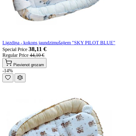
Ligzdiņa - kokons jaundzimušajiem "SKY PILOT BLUE"
38,11 €
Special Price
Regular Price
44,10 €
Pievienot grozam
-14%