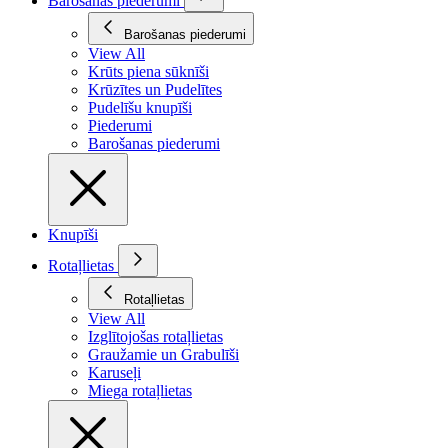
Barošanas piederumi
Barošanas piederumi
View All
Krūts piena sūknīši
Krūzītes un Pudelītes
Pudelīšu knupīši
Piederumi
Barošanas piederumi
Knupīši
Rotaļlietas
Rotaļlietas
View All
Izglītojošas rotaļlietas
Graužamie un Grabulīši
Karuseļi
Miega rotaļlietas