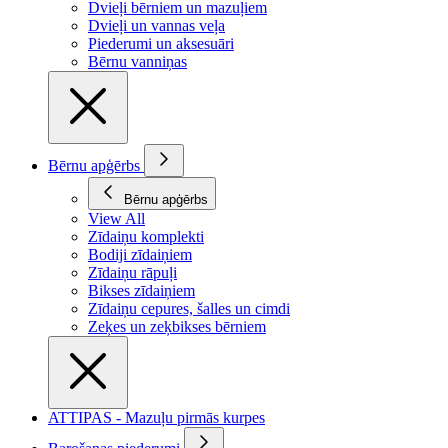
Dvieļi bērniem un mazuļiem
Dvieļi un vannas veļa
Piederumi un aksesuāri
Bērnu vanniņas
Bērnu apģērbs
Bērnu apģērbs
View All
Zīdaiņu komplekti
Bodiji zīdaiņiem
Zīdaiņu rāpuļi
Bikses zīdaiņiem
Zīdaiņu cepures, šalles un cimdi
Zeķes un zeķbikses bērniem
ATTIPAS - Mazuļu pirmās kurpes