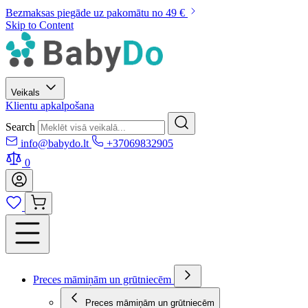
Bezmaksas piegāde uz pakomātu no 49 €
Skip to Content
Veikals
Klientu apkalpošana
Search
info@babydo.lt
+37069832905
0
Preces māmiņām un grūtniecēm
Preces māmiņām un grūtniecēm