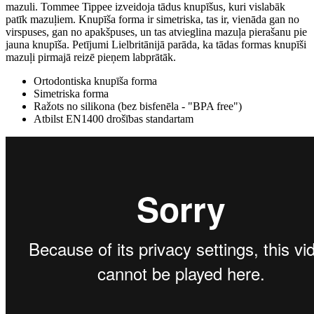
mazuli. Tommee Tippee izveidoja tādus knupīšus, kuri vislabāk
patīk mazuļiem. Knupīša forma ir simetriska, tas ir, vienāda gan no
virspuses, gan no apakšpuses, un tas atvieglina mazuļa pierašanu pie
jauna knupīša. Petījumi Lielbritānijā parāda, ka tādas formas knupīši
mazuļi pirmajā reizē pieņem labprātāk.
Ortodontiska knupīša forma
Simetriska forma
Ražots no silikona (bez bisfenēla - "BPA free")
Atbilst EN1400 drošības standartam