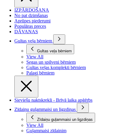
IZPĀRDOŠANA
No pat dzimšanas
Aprūpes piederumi
Populāras preces
DĀVANAS
Gultas veļa bērniem
Gultas veļa bērniem
View All
Segas un spilveni bērniem
Gultas veļas komplekti bērniem
Palagi bērniem
Sieviešu naktskrekli - Brīvā laika apģērbs
Zīdaiņu guļammaisi un ligzdiņas
Zīdaiņu guļammaisi un ligzdiņas
View All
Guļammaisi zīdainim