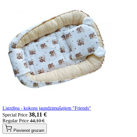
Ligzdiņa - kokons jaundzimušajiem "Friends"
38,11 €
Special Price
Regular Price
44,10 €
Pievienot grozam