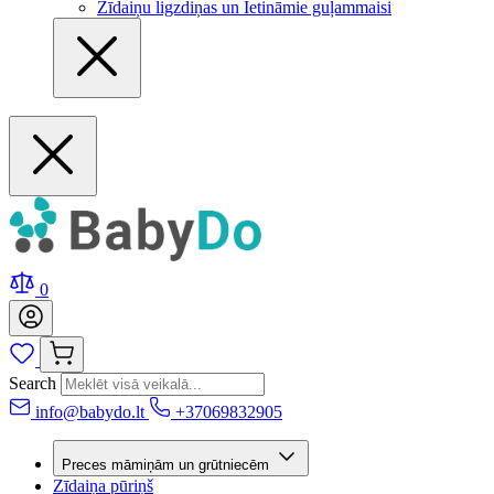
Zīdaiņu ligzdiņas un Ietināmie guļammaisi
0
Search
info@babydo.lt
+37069832905
Preces māmiņām un grūtniecēm
Zīdaiņa pūriņš