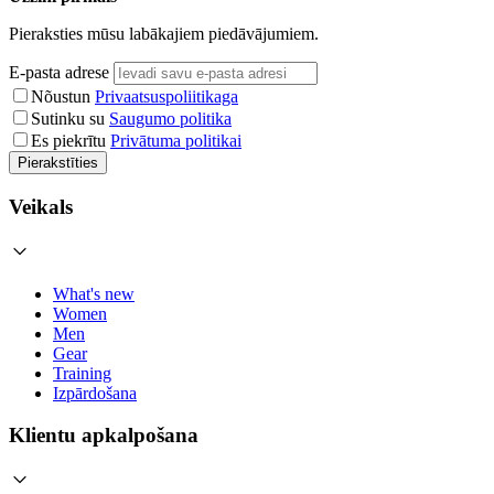
Pieraksties mūsu labākajiem piedāvājumiem.
E-pasta adrese
Nõustun
Privaatsuspoliitikaga
Sutinku su
Saugumo politika
Es piekrītu
Privātuma politikai
Pierakstīties
Veikals
What's new
Women
Men
Gear
Training
Izpārdošana
Klientu apkalpošana