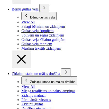
Bērnu gultas veļa
Bērnu gultas veļa
View All
Palagi bērniem un zīdaiņiem
Gultas veļa šūpuļiem
Spilveni un segas zīdaiņiem
Gultas veļa zīdaiņu gultiņām
Gultas veļa ratiņiem
Muslina tekstils zīdaiņiem
Zīdaiņu istaba un mājas drošība
Zīdaiņu istaba un mājas drošība
View All
Miega rotaļlietas un nakts lampiņas
Zīdaiņu matrači
Pārtināmās virsmas
Zīdaiņu gultas
Drošības piederumi