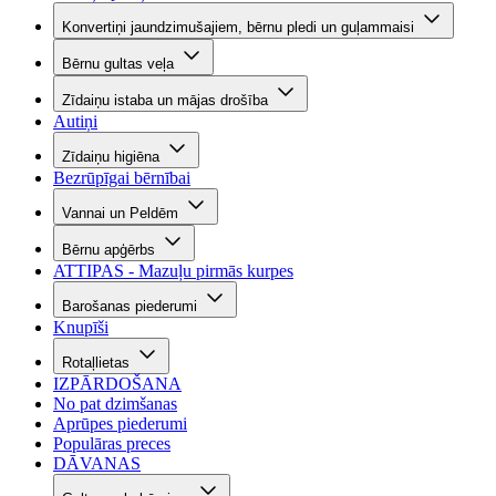
Konvertiņi jaundzimušajiem, bērnu pledi un guļammaisi
Bērnu gultas veļa
Zīdaiņu istaba un mājas drošība
Autiņi
Zīdaiņu higiēna
Bezrūpīgai bērnībai
Vannai un Peldēm
Bērnu apģērbs
ATTIPAS - Mazuļu pirmās kurpes
Barošanas piederumi
Knupīši
Rotaļlietas
IZPĀRDOŠANA
No pat dzimšanas
Aprūpes piederumi
Populāras preces
DĀVANAS