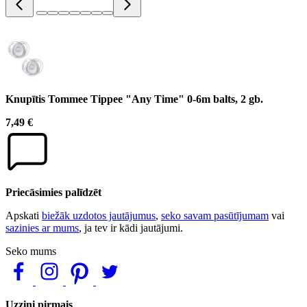
Knupītis Tommee Tippee "Any Time" 0-6m balts, 2 gb.
7,49 €
Priecāsimies palīdzēt
Apskati
biežāk uzdotos jautājumus
,
seko savam pasūtījumam
vai
sazinies ar mums
, ja tev ir kādi jautājumi.
Seko mums
Uzzini pirmais