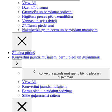
View All
Dzemdību soma
Grūtnieču un barošanas spilveni
Higiēnas preces pēc dzemdībām
Vannas un sejas dvieļi
Zīdīšanas piederumi
Naktskrekli grūtniecēm un barojošām māmiņām
Zīdaiņa pūriņš
Konvertiņi jaundzimušajiem, bērnu pledi un guļammaisi
Konvertiņi jaundzimušajiem, bērnu pledi un
guļammaisi
View All
Konvertiņi jaundzimušajiem
Bērnu pledi un zīdaiņu sedziņas
Siltie guļammaisi ratiem