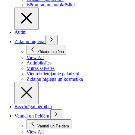
Bērnu rati un autokrēsliņi
Autiņi
Zīdaiņu higiēna
Zīdaiņu higiēna
View All
Autiņbiksītes
Mitrās salvetes
Vienreizlietojamie paladziņi
Zīdaiņu higiēna un kosmētika
Bezrūpīgai bērnībai
Vannai un Peldēm
Vannai un Peldēm
View All