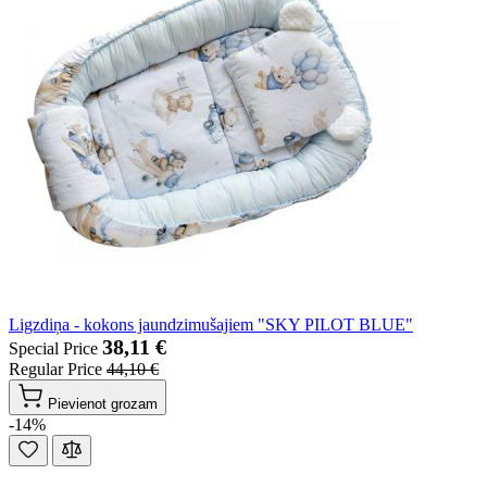
Ligzdiņa - kokons jaundzimušajiem "SKY PILOT BLUE"
38,11 €
Special Price
Regular Price
44,10 €
Pievienot grozam
-14%