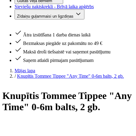
Gultas veļa bērniem
Sieviešu naktskrekli - Brīvā laika apģērbs
Zīdaiņu guļammaisi un ligzdiņas
Ātra izsūtīšana 1 darba dienas laikā
Bezmaksas piegāde uz pakomātu no 49 €
Maksā droši tiešsaistē vai saņemot pasūtījumu
Saņem atlaidi pirmajam pasūtījumam
Mājas lapa
/
Knupītis Tommee Tippee "Any Time" 0-6m balts, 2 gb.
Knupītis Tommee Tippee "Any
Time" 0-6m balts, 2 gb.