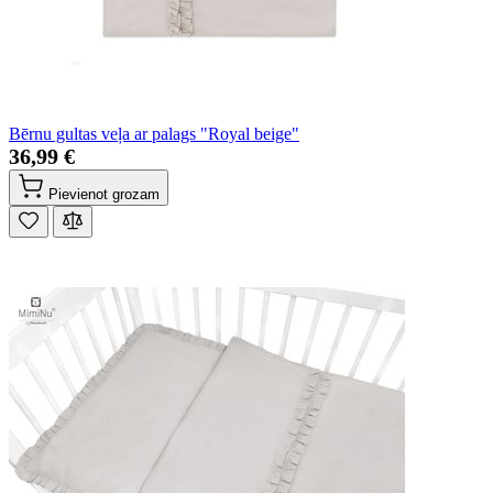
Bērnu gultas veļa ar palags "Royal beige"
36,99 €
Pievienot grozam