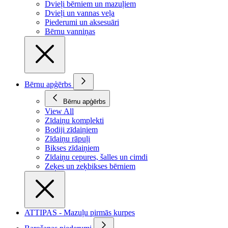
Dvieļi bērniem un mazuļiem
Dvieļi un vannas veļa
Piederumi un aksesuāri
Bērnu vanniņas
Bērnu apģērbs
Bērnu apģērbs
View All
Zīdaiņu komplekti
Bodiji zīdaiņiem
Zīdaiņu rāpuļi
Bikses zīdaiņiem
Zīdaiņu cepures, šalles un cimdi
Zeķes un zeķbikses bērniem
ATTIPAS - Mazuļu pirmās kurpes