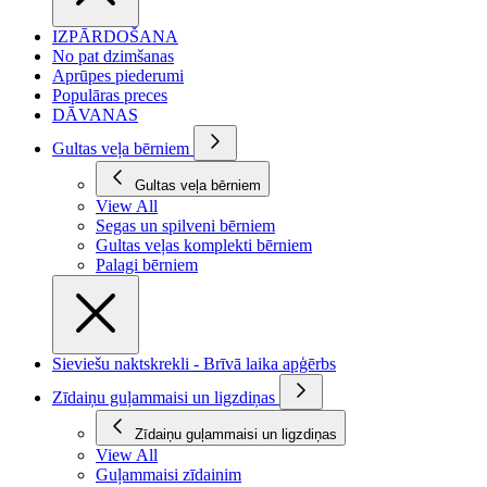
IZPĀRDOŠANA
No pat dzimšanas
Aprūpes piederumi
Populāras preces
DĀVANAS
Gultas veļa bērniem
Gultas veļa bērniem
View All
Segas un spilveni bērniem
Gultas veļas komplekti bērniem
Palagi bērniem
Sieviešu naktskrekli - Brīvā laika apģērbs
Zīdaiņu guļammaisi un ligzdiņas
Zīdaiņu guļammaisi un ligzdiņas
View All
Guļammaisi zīdainim