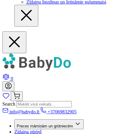
Zīdaiņu ligzdiņas un Ietināmie guļammaisi
0
Search
info@babydo.lt
+37069832905
Preces māmiņām un grūtniecēm
Zīdaiņa pūriņš