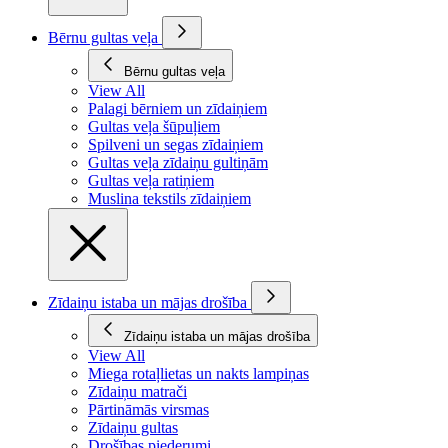
Bērnu gultas veļa
Bērnu gultas veļa
View All
Palagi bērniem un zīdaiņiem
Gultas veļa šūpuļiem
Spilveni un segas zīdaiņiem
Gultas veļa zīdaiņu gultiņām
Gultas veļa ratiņiem
Muslina tekstils zīdaiņiem
Zīdaiņu istaba un mājas drošība
Zīdaiņu istaba un mājas drošība
View All
Miega rotaļlietas un nakts lampiņas
Zīdaiņu matrači
Pārtināmās virsmas
Zīdaiņu gultas
Drošības piederumi