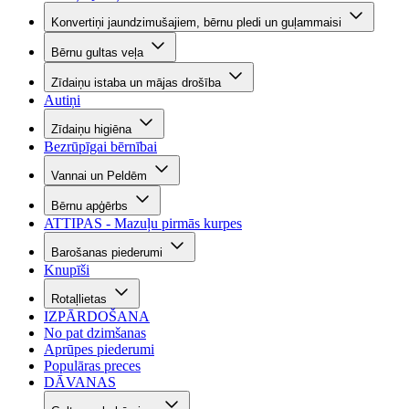
Konvertiņi jaundzimušajiem, bērnu pledi un guļammaisi
Bērnu gultas veļa
Zīdaiņu istaba un mājas drošība
Autiņi
Zīdaiņu higiēna
Bezrūpīgai bērnībai
Vannai un Peldēm
Bērnu apģērbs
ATTIPAS - Mazuļu pirmās kurpes
Barošanas piederumi
Knupīši
Rotaļlietas
IZPĀRDOŠANA
No pat dzimšanas
Aprūpes piederumi
Populāras preces
DĀVANAS