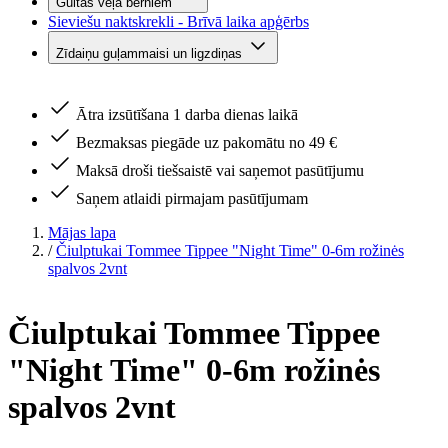
Gultas veļa bērniem
Sieviešu naktskrekli - Brīvā laika apģērbs
Zīdaiņu guļammaisi un ligzdiņas
Ātra izsūtīšana 1 darba dienas laikā
Bezmaksas piegāde uz pakomātu no 49 €
Maksā droši tiešsaistē vai saņemot pasūtījumu
Saņem atlaidi pirmajam pasūtījumam
Mājas lapa
/
Čiulptukai Tommee Tippee "Night Time" 0-6m rožinės
spalvos 2vnt
Čiulptukai Tommee Tippee
"Night Time" 0-6m rožinės
spalvos 2vnt