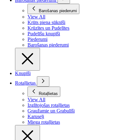
Barošanas piederumi
Barošanas piederumi
View All
Krūts piena sūknīši
Krūzītes un Pudelītes
Pudelīšu knupīši
Piederumi
Barošanas piederumi
Knupīši
Rotaļlietas
Rotaļlietas
View All
Izglītojošas rotaļlietas
Graužamie un Grabulīši
Karuseļi
Miega rotaļlietas