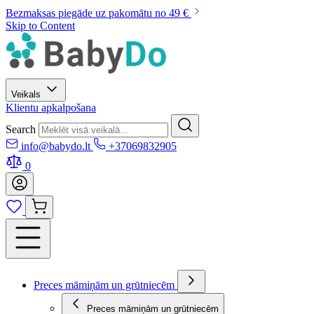
Bezmaksas piegāde uz pakomātu no 49 €
Skip to Content
Veikals
Klientu apkalpošana
Search
info@babydo.lt
+37069832905
0
Preces māmiņām un grūtniecēm
Preces māmiņām un grūtniecēm