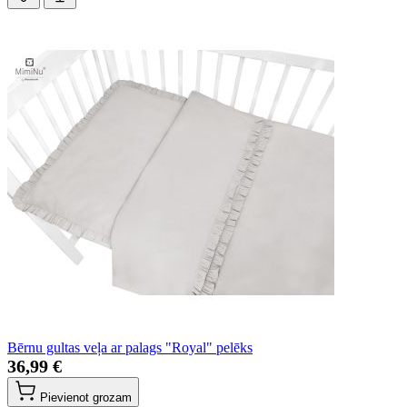
Bērnu gultas veļa ar palags "Royal" pelēks
36,99 €
Pievienot grozam