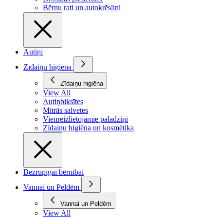
Bērnu rati un autokrēsliņi
Autiņi
Zīdaiņu higiēna
Zīdaiņu higiēna
View All
Autiņbiksītes
Mitrās salvetes
Vienreizlietojamie paladziņi
Zīdaiņu higiēna un kosmētika
Bezrūpīgai bērnībai
Vannai un Peldēm
Vannai un Peldēm
View All