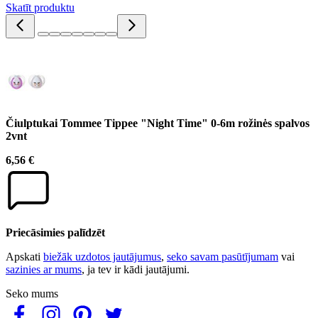
Skatīt produktu
Čiulptukai Tommee Tippee "Night Time" 0-6m rožinės spalvos
2vnt
6,56 €
Priecāsimies palīdzēt
Apskati
biežāk uzdotos jautājumus
,
seko savam pasūtījumam
vai
sazinies ar mums
, ja tev ir kādi jautājumi.
Seko mums