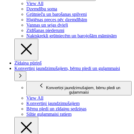
View All
Dzemdību soma
Grūtnieču un barošanas spilveni
Higiēnas preces pēc dzemdībām
Vannas un sejas dvieļi
Zīdīšanas piederumi
Naktskrekli grūtniecēm un barojošām māmiņām
Zīdaiņa pūriņš
Konvertiņi jaundzimušajiem, bērnu pledi un guļammaisi
Konvertiņi jaundzimušajiem, bērnu pledi un
guļammaisi
View All
Konvertiņi jaundzimušajiem
Bērnu pledi un zīdaiņu sedziņas
Siltie guļammaisi ratiem