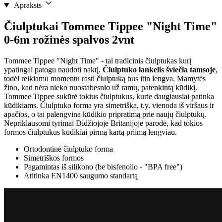
Apraksts
Čiulptukai Tommee Tippee "Night Time"
0-6m rožinės spalvos 2vnt
Tommee Tippee "Night Time" - tai tradicinis čiulptukas kurį
ypatingai patogu naudoti naktį.
Čiulptuko lankelis šviečia tamsoje
,
todėl reikiamu momentu rasti čiulptuką bus itin lengva. Mamytės
žino, kad nėra nieko nuostabesnio už ramų, patenkintą kūdikį.
Tommee Tippee sukūrė tokius čiulptukus, kurie daugiausiai patinka
kūdikiams. Čiulptuko forma yra simetriška, t.y. vienoda iš viršaus ir
apačios, o tai palengvina kūdikio pripratimą prie naujų čiulptukų.
Nepriklausomi tyrimai Didžiojoje Britanijoje parodė, kad tokios
formos čiulptukus kūdikiai pirmą kartą priimą lengviau.
Ortodontinė čiulptuko forma
Simetriškos formos
Pagamintas iš silikono (be bisfenolio - "BPA free")
Atitinka EN1400 saugumo standartą