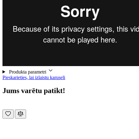
Produkta parametri
Pieskarieties, lai izlaistu karuseli
Jums varētu patikt!