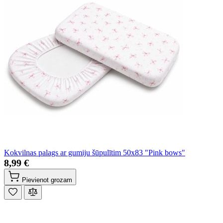
Kokvilnas palags ar gumiju šūpulītim 50x83 "Pink bows"
8,99 €
Pievienot grozam