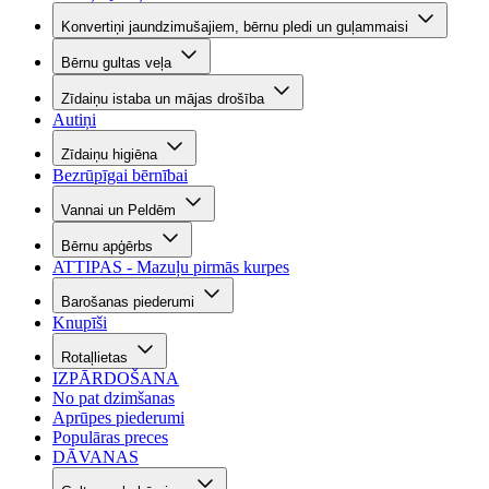
Konvertiņi jaundzimušajiem, bērnu pledi un guļammaisi
Bērnu gultas veļa
Zīdaiņu istaba un mājas drošība
Autiņi
Zīdaiņu higiēna
Bezrūpīgai bērnībai
Vannai un Peldēm
Bērnu apģērbs
ATTIPAS - Mazuļu pirmās kurpes
Barošanas piederumi
Knupīši
Rotaļlietas
IZPĀRDOŠANA
No pat dzimšanas
Aprūpes piederumi
Populāras preces
DĀVANAS