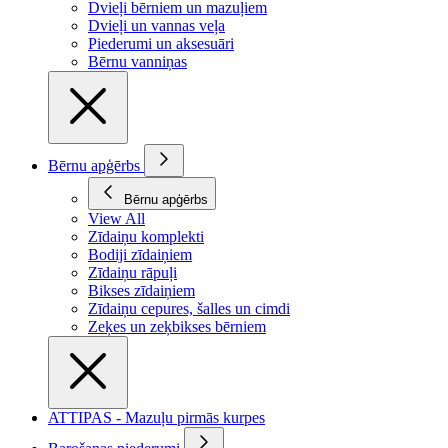
Dvieļi bērniem un mazuļiem
Dvieļi un vannas veļa
Piederumi un aksesuāri
Bērnu vanniņas
Bērnu apģērbs
Bērnu apģērbs
View All
Zīdaiņu komplekti
Bodiji zīdaiņiem
Zīdaiņu rāpuļi
Bikses zīdaiņiem
Zīdaiņu cepures, šalles un cimdi
Zeķes un zeķbikses bērniem
ATTIPAS - Mazuļu pirmās kurpes