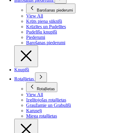
Barošanas piederumi
Barošanas piederumi
View All
Krūts piena sūknīši
Krūzītes un Pudelītes
Pudelīšu knupīši
Piederumi
Barošanas piederumi
Knupīši
Rotaļlietas
Rotaļlietas
View All
Izglītojošas rotaļlietas
Graužamie un Grabulīši
Karuseļi
Miega rotaļlietas