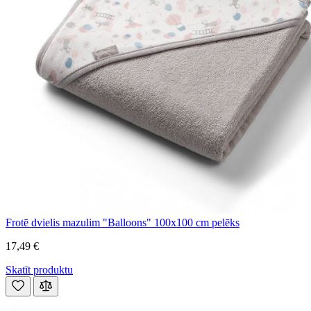
Frotē dvielis mazulim "Balloons" 100x100 cm pelēks
17,49 €
Skatīt produktu