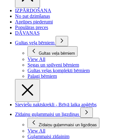
IZPĀRDOŠANA
No pat dzimšanas
Aprūpes piederumi
Populāras preces
DĀVANAS
Gultas veļa bērniem
Gultas veļa bērniem
View All
Segas un spilveni bērniem
Gultas veļas komplekti bērniem
Palagi bērniem
Sieviešu naktskrekli - Brīvā laika apģērbs
Zīdaiņu guļammaisi un ligzdiņas
Zīdaiņu guļammaisi un ligzdiņas
View All
Guļammaisi zīdainim