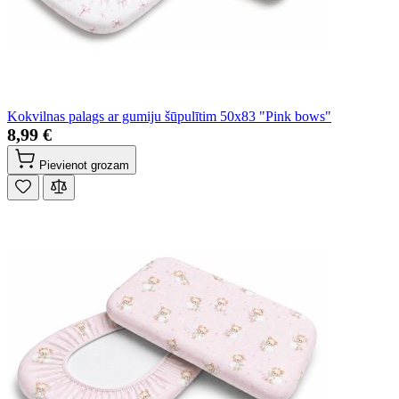
Kokvilnas palags ar gumiju šūpulītim 50x83 "Pink bows"
8,99 €
Pievienot grozam