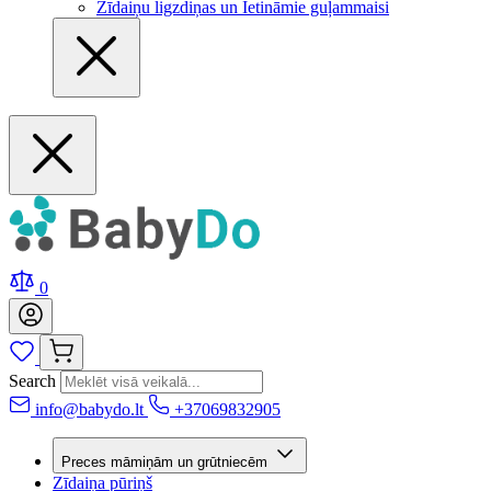
Zīdaiņu ligzdiņas un Ietināmie guļammaisi
0
Search
info@babydo.lt
+37069832905
Preces māmiņām un grūtniecēm
Zīdaiņa pūriņš