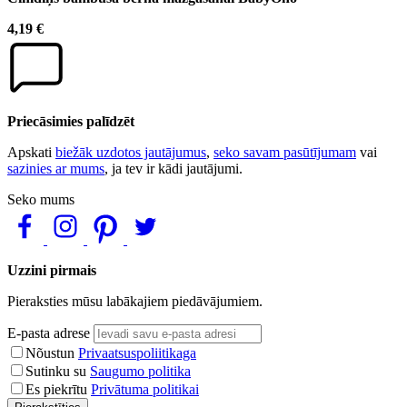
4,19 €
Priecāsimies palīdzēt
Apskati
biežāk uzdotos jautājumus
,
seko savam pasūtījumam
vai
sazinies ar mums
, ja tev ir kādi jautājumi.
Seko mums
Uzzini pirmais
Pieraksties mūsu labākajiem piedāvājumiem.
E-pasta adrese
Nõustun
Privaatsuspoliitikaga
Sutinku su
Saugumo politika
Es piekrītu
Privātuma politikai