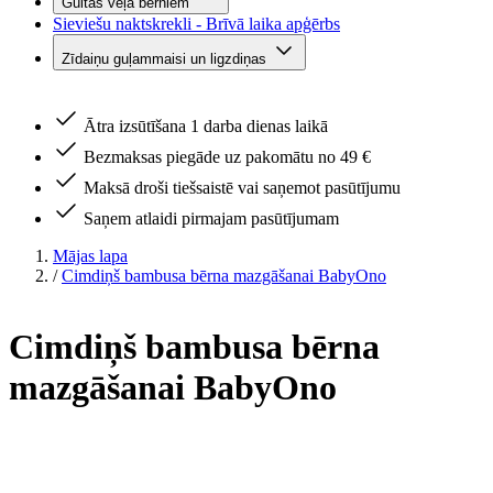
Gultas veļa bērniem
Sieviešu naktskrekli - Brīvā laika apģērbs
Zīdaiņu guļammaisi un ligzdiņas
Ātra izsūtīšana 1 darba dienas laikā
Bezmaksas piegāde uz pakomātu no 49 €
Maksā droši tiešsaistē vai saņemot pasūtījumu
Saņem atlaidi pirmajam pasūtījumam
Mājas lapa
/
Cimdiņš bambusa bērna mazgāšanai BabyOno
Cimdiņš bambusa bērna
mazgāšanai BabyOno