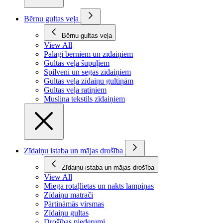
Bērnu gultas veļa
Bērnu gultas veļa
View All
Palagi bērniem un zīdaiņiem
Gultas veļa šūpuļiem
Spilveni un segas zīdaiņiem
Gultas veļa zīdaiņu gultiņām
Gultas veļa ratiņiem
Muslina tekstils zīdaiņiem
Zīdaiņu istaba un mājas drošība
Zīdaiņu istaba un mājas drošība
View All
Miega rotaļlietas un nakts lampiņas
Zīdaiņu matrači
Pārtināmās virsmas
Zīdaiņu gultas
Drošības piederumi