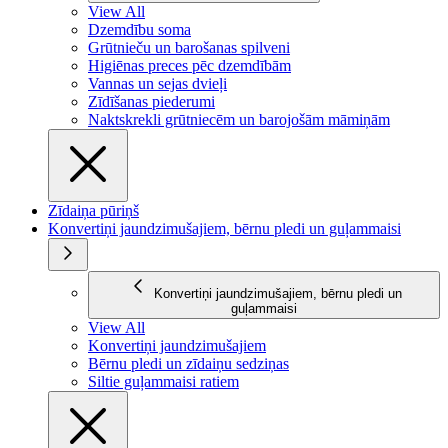
View All
Dzemdību soma
Grūtnieču un barošanas spilveni
Higiēnas preces pēc dzemdībām
Vannas un sejas dvieļi
Zīdīšanas piederumi
Naktskrekli grūtniecēm un barojošām māmiņām
Zīdaiņa pūriņš
Konvertiņi jaundzimušajiem, bērnu pledi un guļammaisi
Konvertiņi jaundzimušajiem, bērnu pledi un
guļammaisi
View All
Konvertiņi jaundzimušajiem
Bērnu pledi un zīdaiņu sedziņas
Siltie guļammaisi ratiem