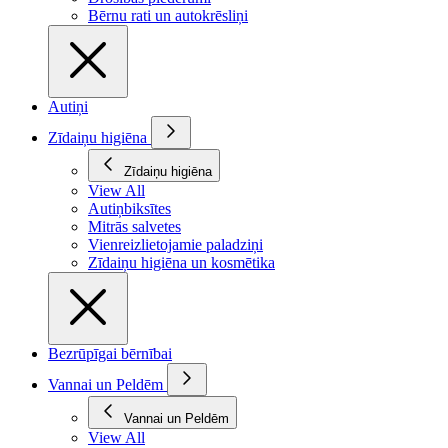
Bērnu rati un autokrēsliņi
Autiņi
Zīdaiņu higiēna
Zīdaiņu higiēna
View All
Autiņbiksītes
Mitrās salvetes
Vienreizlietojamie paladziņi
Zīdaiņu higiēna un kosmētika
Bezrūpīgai bērnībai
Vannai un Peldēm
Vannai un Peldēm
View All