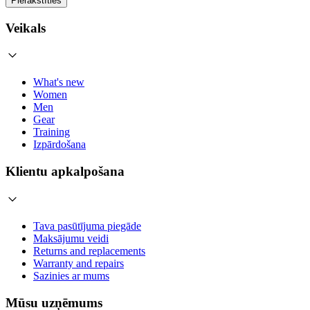
Pierakstīties
Veikals
What's new
Women
Men
Gear
Training
Izpārdošana
Klientu apkalpošana
Tava pasūtījuma piegāde
Maksājumu veidi
Returns and replacements
Warranty and repairs
Sazinies ar mums
Mūsu uzņēmums