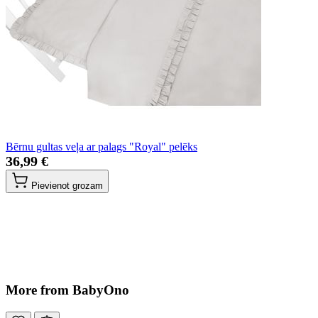
Bērnu gultas veļa ar palags "Royal" pelēks
36,99 €
Pievienot grozam
More from BabyOno