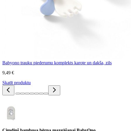
Babyono trauku piederumu komplekts karote un dakša, zils
9,49 €
Skatīt produktu
Cimdiņš bambusa bērna mazgāšanai BabyOno