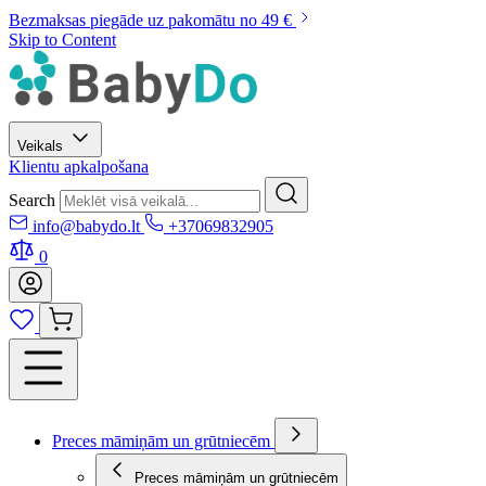
Bezmaksas piegāde uz pakomātu no 49 €
Skip to Content
Veikals
Klientu apkalpošana
Search
info@babydo.lt
+37069832905
0
Preces māmiņām un grūtniecēm
Preces māmiņām un grūtniecēm