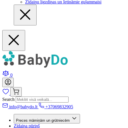
Zīdaiņu ligzdiņas un Ietināmie guļammaisi
0
Search
info@babydo.lt
+37069832905
Preces māmiņām un grūtniecēm
Zīdaiņa pūriņš