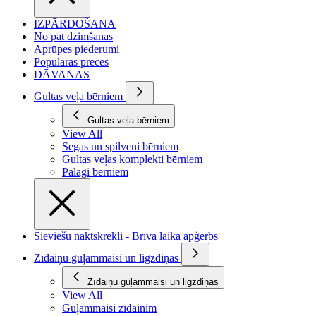
IZPĀRDOŠANA
No pat dzimšanas
Aprūpes piederumi
Populāras preces
DĀVANAS
Gultas veļa bērniem
Gultas veļa bērniem
View All
Segas un spilveni bērniem
Gultas veļas komplekti bērniem
Palagi bērniem
Sieviešu naktskrekli - Brīvā laika apģērbs
Zīdaiņu guļammaisi un ligzdiņas
Zīdaiņu guļammaisi un ligzdiņas
View All
Guļammaisi zīdainim