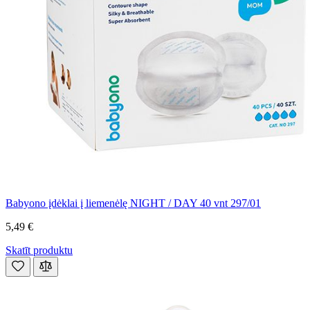
Babyono įdėklai į liemenėlę NIGHT / DAY 40 vnt 297/01
5,49 €
Skatīt produktu