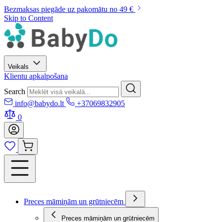
Bezmaksas piegāde uz pakomātu no 49 €
Skip to Content
Veikals
Klientu apkalpošana
Search
info@babydo.lt
+37069832905
0
Preces māmiņām un grūtniecēm
Preces māmiņām un grūtniecēm