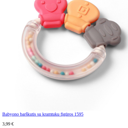
Babyono barškutis su kramtuku figūros 1595
3,99 €