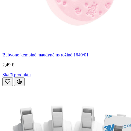
Babyono kempinė maudynėms rožinė 1640/01
2,49 €
Skatīt produktu