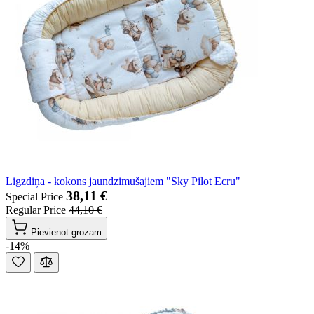
Ligzdiņa - kokons jaundzimušajiem "Sky Pilot Ecru"
38,11 €
Special Price
Regular Price
44,10 €
Pievienot grozam
-14%