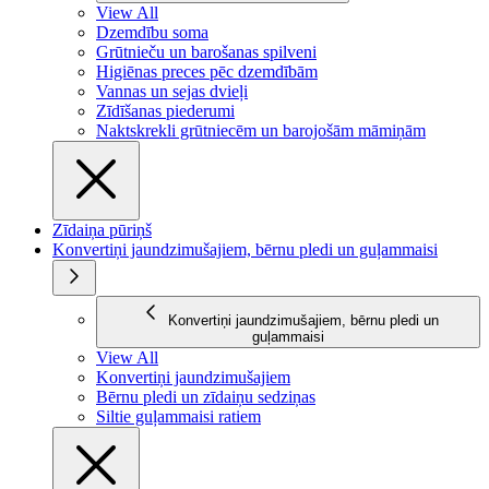
View All
Dzemdību soma
Grūtnieču un barošanas spilveni
Higiēnas preces pēc dzemdībām
Vannas un sejas dvieļi
Zīdīšanas piederumi
Naktskrekli grūtniecēm un barojošām māmiņām
Zīdaiņa pūriņš
Konvertiņi jaundzimušajiem, bērnu pledi un guļammaisi
Konvertiņi jaundzimušajiem, bērnu pledi un
guļammaisi
View All
Konvertiņi jaundzimušajiem
Bērnu pledi un zīdaiņu sedziņas
Siltie guļammaisi ratiem