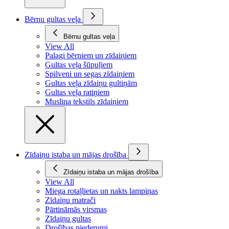
Bērnu gultas veļa
Bērnu gultas veļa
View All
Palagi bērniem un zīdaiņiem
Gultas veļa šūpuļiem
Spilveni un segas zīdaiņiem
Gultas veļa zīdaiņu gultiņām
Gultas veļa ratiņiem
Muslina tekstils zīdaiņiem
Zīdaiņu istaba un mājas drošība
Zīdaiņu istaba un mājas drošība
View All
Miega rotaļlietas un nakts lampiņas
Zīdaiņu matrači
Pārtināmās virsmas
Zīdaiņu gultas
Drošības piederumi