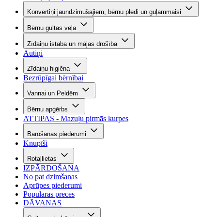
Konvertiņi jaundzimušajiem, bērnu pledi un guļammaisi
Bērnu gultas veļa
Zīdaiņu istaba un mājas drošība
Autiņi
Zīdaiņu higiēna
Bezrūpīgai bērnībai
Vannai un Peldēm
Bērnu apģērbs
ATTIPAS - Mazuļu pirmās kurpes
Barošanas piederumi
Knupīši
Rotaļlietas
IZPĀRDOŠANA
No pat dzimšanas
Aprūpes piederumi
Populāras preces
DĀVANAS