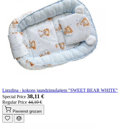
Ligzdiņa - kokons jaundzimušajiem "SWEET BEAR WHITE"
38,11 €
Special Price
Regular Price
44,10 €
Pievienot grozam