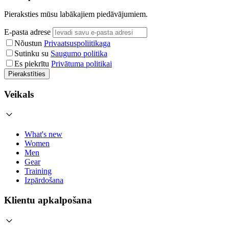
Pieraksties mūsu labākajiem piedāvājumiem.
E-pasta adrese
Nõustun
Privaatsuspoliitikaga
Sutinku su
Saugumo politika
Es piekrītu
Privātuma politikai
Pierakstīties
Veikals
What's new
Women
Men
Gear
Training
Izpārdošana
Klientu apkalpošana