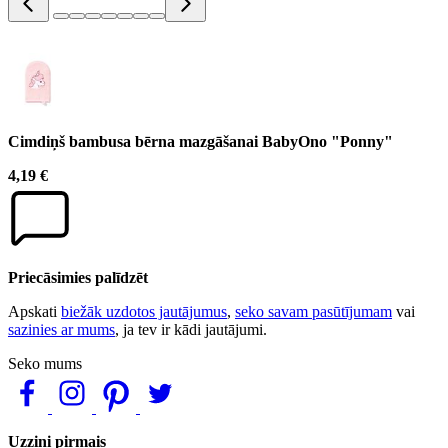
Cimdiņš bambusa bērna mazgāšanai BabyOno "Ponny"
4,19 €
Priecāsimies palīdzēt
Apskati
biežāk uzdotos jautājumus
,
seko savam pasūtījumam
vai
sazinies ar mums
, ja tev ir kādi jautājumi.
Seko mums
Uzzini pirmais