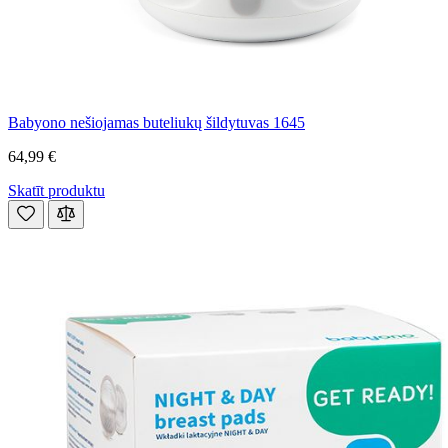
Babyono nešiojamas buteliukų šildytuvas 1645
64,99 €
Skatīt produktu