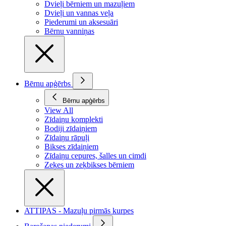
Dvieļi bērniem un mazuļiem
Dvieļi un vannas veļa
Piederumi un aksesuāri
Bērnu vanniņas
Bērnu apģērbs
Bērnu apģērbs
View All
Zīdaiņu komplekti
Bodiji zīdaiņiem
Zīdaiņu rāpuļi
Bikses zīdaiņiem
Zīdaiņu cepures, šalles un cimdi
Zeķes un zeķbikses bērniem
ATTIPAS - Mazuļu pirmās kurpes