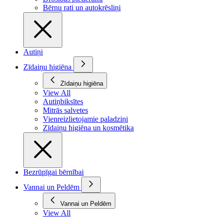
Bērnu rati un autokrēsliņi
Autiņi
Zīdaiņu higiēna
Zīdaiņu higiēna
View All
Autiņbiksītes
Mitrās salvetes
Vienreizlietojamie paladziņi
Zīdaiņu higiēna un kosmētika
Bezrūpīgai bērnībai
Vannai un Peldēm
Vannai un Peldēm
View All