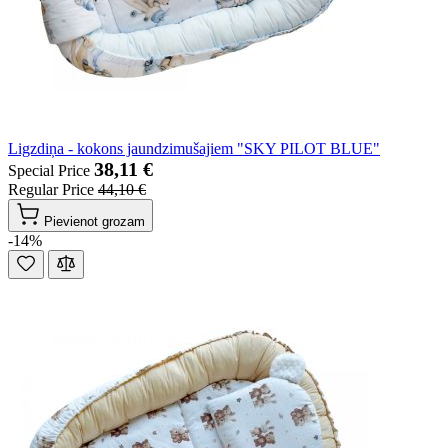
Ligzdiņa - kokons jaundzimušajiem "SKY PILOT BLUE"
38,11 €
Special Price
Regular Price
44,10 €
Pievienot grozam
-14%