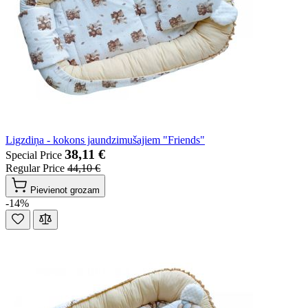
Ligzdiņa - kokons jaundzimušajiem "Friends"
38,11 €
Special Price
Regular Price
44,10 €
Pievienot grozam
-14%