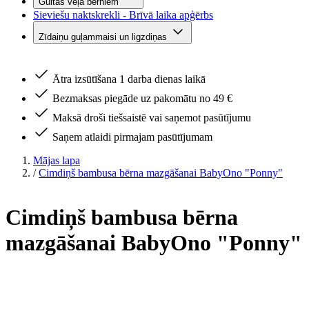
Gultas veļa bērniem
Sieviešu naktskrekli - Brīvā laika apģērbs
Zīdaiņu guļammaisi un ligzdiņas
Ātra izsūtīšana 1 darba dienas laikā
Bezmaksas piegāde uz pakomātu no 49 €
Maksā droši tiešsaistē vai saņemot pasūtījumu
Saņem atlaidi pirmajam pasūtījumam
Mājas lapa
/
Cimdiņš bambusa bērna mazgāšanai BabyOno "Ponny"
Cimdiņš bambusa bērna
mazgāšanai BabyOno "Ponny"