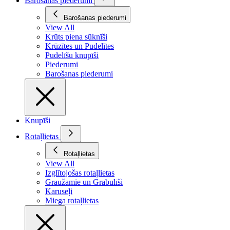
Barošanas piederumi
Barošanas piederumi
View All
Krūts piena sūknīši
Krūzītes un Pudelītes
Pudelīšu knupīši
Piederumi
Barošanas piederumi
Knupīši
Rotaļlietas
Rotaļlietas
View All
Izglītojošas rotaļlietas
Graužamie un Grabulīši
Karuseļi
Miega rotaļlietas