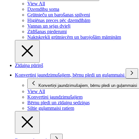
View All
Dzemdību soma
Grūtnieču un barošanas spilveni
Higiēnas preces pēc dzemdībām
Vannas un sejas dvieļi
Zīdīšanas piederumi
Naktskrekli grūtniecēm un barojošām māmiņām
Zīdaiņa pūriņš
Konvertiņi jaundzimušajiem, bērnu pledi un guļammaisi
Konvertiņi jaundzimušajiem, bērnu pledi un guļammaisi
View All
Konvertiņi jaundzimušajiem
Bērnu pledi un zīdaiņu sedziņas
Siltie guļammaisi ratiem