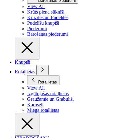
Barošanas piederumi
View All
Krūts piena sūknīši
Krūzītes un Pudelītes
Pudelīšu knupīši
Piederumi
Barošanas piederumi
Knupīši
Rotaļlietas
Rotaļlietas
View All
Izglītojošas rotaļlietas
Graužamie un Grabulīši
Karuseļi
Miega rotaļlietas