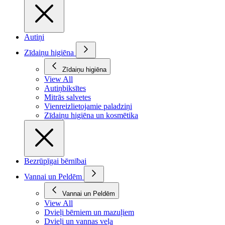
Autiņi
Zīdaiņu higiēna
Zīdaiņu higiēna
View All
Autiņbiksītes
Mitrās salvetes
Vienreizlietojamie paladziņi
Zīdaiņu higiēna un kosmētika
Bezrūpīgai bērnībai
Vannai un Peldēm
Vannai un Peldēm
View All
Dvieļi bērniem un mazuļiem
Dvieļi un vannas veļa