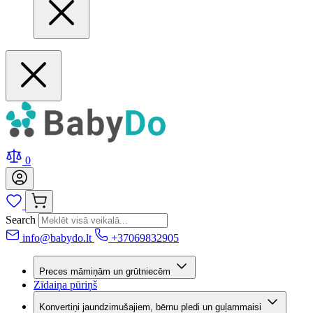
0
Search
info@babydo.lt
+37069832905
Preces māmiņām un grūtniecēm
Zīdaiņa pūriņš
Konvertiņi jaundzimušajiem, bērnu pledi un guļammaisi