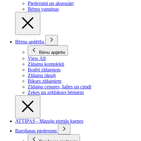
Piederumi un aksesuāri
Bērnu vanniņas
Bērnu apģērbs
Bērnu apģērbs
View All
Zīdaiņu komplekti
Bodiji zīdaiņiem
Zīdaiņu rāpuļi
Bikses zīdaiņiem
Zīdaiņu cepures, šalles un cimdi
Zeķes un zeķbikses bērniem
ATTIPAS - Mazuļu pirmās kurpes
Barošanas piederumi