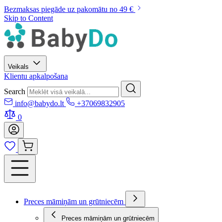
Bezmaksas piegāde uz pakomātu no 49 €
Skip to Content
Veikals
Klientu apkalpošana
Search
info@babydo.lt
+37069832905
0
Preces māmiņām un grūtniecēm
Preces māmiņām un grūtniecēm