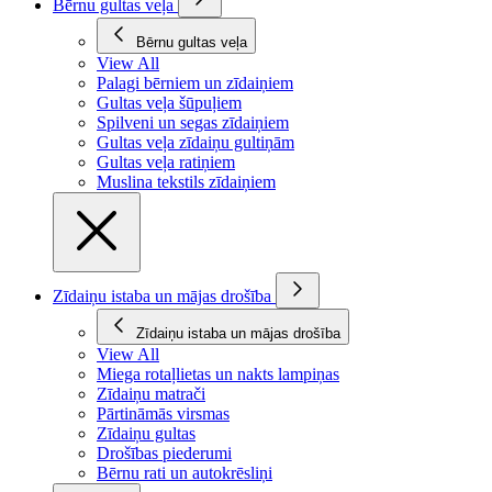
Bērnu gultas veļa
Bērnu gultas veļa
View All
Palagi bērniem un zīdaiņiem
Gultas veļa šūpuļiem
Spilveni un segas zīdaiņiem
Gultas veļa zīdaiņu gultiņām
Gultas veļa ratiņiem
Muslina tekstils zīdaiņiem
Zīdaiņu istaba un mājas drošība
Zīdaiņu istaba un mājas drošība
View All
Miega rotaļlietas un nakts lampiņas
Zīdaiņu matrači
Pārtināmās virsmas
Zīdaiņu gultas
Drošības piederumi
Bērnu rati un autokrēsliņi