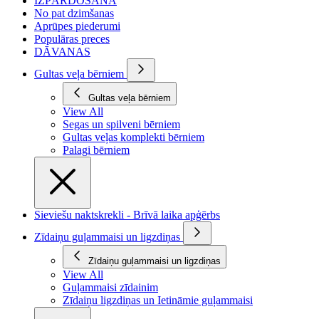
IZPĀRDOŠANA
No pat dzimšanas
Aprūpes piederumi
Populāras preces
DĀVANAS
Gultas veļa bērniem
Gultas veļa bērniem
View All
Segas un spilveni bērniem
Gultas veļas komplekti bērniem
Palagi bērniem
Sieviešu naktskrekli - Brīvā laika apģērbs
Zīdaiņu guļammaisi un ligzdiņas
Zīdaiņu guļammaisi un ligzdiņas
View All
Guļammaisi zīdainim
Zīdaiņu ligzdiņas un Ietināmie guļammaisi