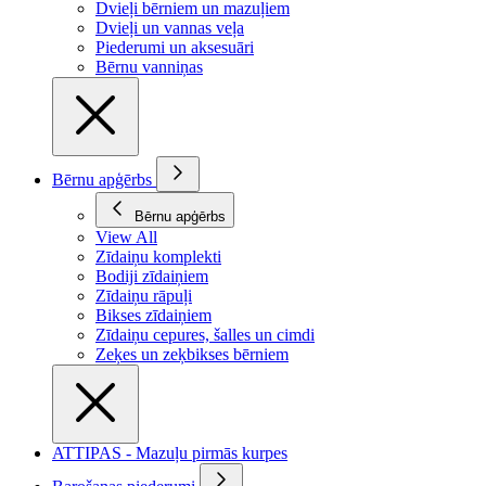
Dvieļi bērniem un mazuļiem
Dvieļi un vannas veļa
Piederumi un aksesuāri
Bērnu vanniņas
Bērnu apģērbs
Bērnu apģērbs
View All
Zīdaiņu komplekti
Bodiji zīdaiņiem
Zīdaiņu rāpuļi
Bikses zīdaiņiem
Zīdaiņu cepures, šalles un cimdi
Zeķes un zeķbikses bērniem
ATTIPAS - Mazuļu pirmās kurpes