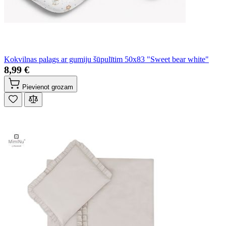
Kokvilnas palags ar gumiju šūpulītim 50x83 "Sweet bear white"
8,99 €
Pievienot grozam