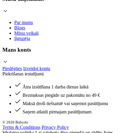
Par mums
Blogs
Mūsu veikali
Ilgtspēja
Mans konts
Pieslēgties
Izveidot kontu
Piekrišanas iestatījumi
Ātra izsūtīšana 1 darba dienas laikā
Bezmaksas piegāde uz pakomātu no 49 €
Maksā droši tiešsaistē vai saņemot pasūtījumu
Saņem atlaidi pirmajam pasūtījumam
© 2026 Babydo
Terms & Conditions
Privacy Policy
Sīkdatņu politika Lai uzlabotu Jūsu pieredzi un rādītu Jums