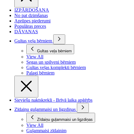
IZPĀRDOŠANA
No pat dzimšanas
Aprūpes piederumi
Populāras preces
DĀVANAS
Gultas veļa bērniem
Gultas veļa bērniem
View All
Segas un spilveni bērniem
Gultas veļas komplekti bērniem
Palagi bērniem
Sieviešu naktskrekli - Brīvā laika apģērbs
Zīdaiņu guļammaisi un ligzdiņas
Zīdaiņu guļammaisi un ligzdiņas
View All
Guļammaisi zīdainim