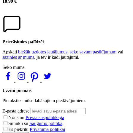
18,99 €
Priecāsimies palīdzēt
Apskati
biežāk uzdotos jautājumus
,
seko savam pasūtījumam
vai
sazinies ar mums
, ja tev ir kādi jautājumi.
Seko mums
Uzzini pirmais
Pieraksties mūsu labākajiem piedāvājumiem.
E-pasta adrese
Nõustun
Privaatsuspoliitikaga
Sutinku su
Saugumo politika
Es piekrītu
Privātuma politikai