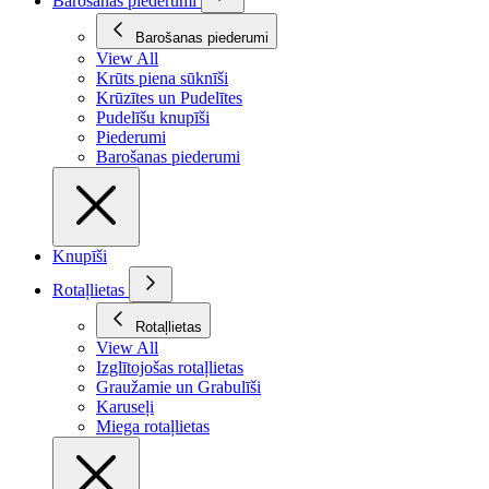
Barošanas piederumi
Barošanas piederumi
View All
Krūts piena sūknīši
Krūzītes un Pudelītes
Pudelīšu knupīši
Piederumi
Barošanas piederumi
Knupīši
Rotaļlietas
Rotaļlietas
View All
Izglītojošas rotaļlietas
Graužamie un Grabulīši
Karuseļi
Miega rotaļlietas