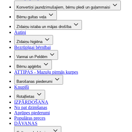
Konvertiņi jaundzimušajiem, bērnu pledi un guļammaisi
Bērnu gultas veļa
Zīdaiņu istaba un mājas drošība
Autiņi
Zīdaiņu higiēna
Bezrūpīgai bērnībai
Vannai un Peldēm
Bērnu apģērbs
ATTIPAS - Mazuļu pirmās kurpes
Barošanas piederumi
Knupīši
Rotaļlietas
IZPĀRDOŠANA
No pat dzimšanas
Aprūpes piederumi
Populāras preces
DĀVANAS