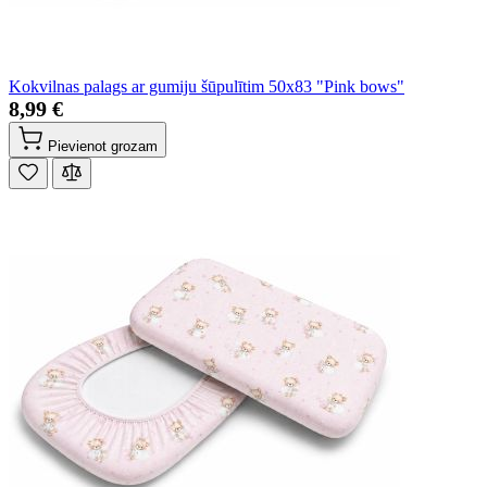
Kokvilnas palags ar gumiju šūpulītim 50x83 "Pink bows"
8,99 €
Pievienot grozam