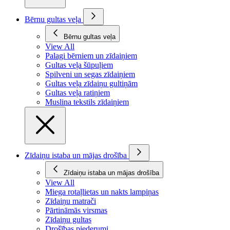
Bērnu gultas veļa
Bērnu gultas veļa
View All
Palagi bērniem un zīdaiņiem
Gultas veļa šūpuļiem
Spilveni un segas zīdaiņiem
Gultas veļa zīdaiņu gultiņām
Gultas veļa ratiņiem
Muslina tekstils zīdaiņiem
Zīdaiņu istaba un mājas drošība
Zīdaiņu istaba un mājas drošība
View All
Miega rotaļlietas un nakts lampiņas
Zīdaiņu matrači
Pārtināmās virsmas
Zīdaiņu gultas
Drošības piederumi