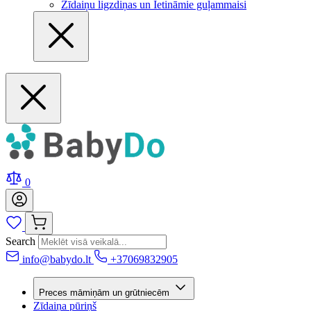
Zīdaiņu ligzdiņas un Ietināmie guļammaisi
0
Search
info@babydo.lt
+37069832905
Preces māmiņām un grūtniecēm
Zīdaiņa pūriņš