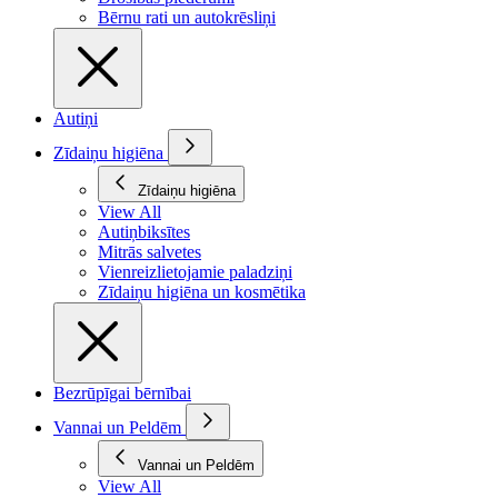
Bērnu rati un autokrēsliņi
Autiņi
Zīdaiņu higiēna
Zīdaiņu higiēna
View All
Autiņbiksītes
Mitrās salvetes
Vienreizlietojamie paladziņi
Zīdaiņu higiēna un kosmētika
Bezrūpīgai bērnībai
Vannai un Peldēm
Vannai un Peldēm
View All