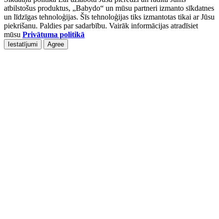
atbilstošus produktus, „Babydo“ un mūsu partneri izmanto sīkdatnes
un līdzīgas tehnoloģijas. Šīs tehnoloģijas tiks izmantotas tikai ar Jūsu
piekrišanu. Paldies par sadarbību. Vairāk informācijas atradīsiet
mūsu
Privātuma politikā
Iestatījumi
Agree