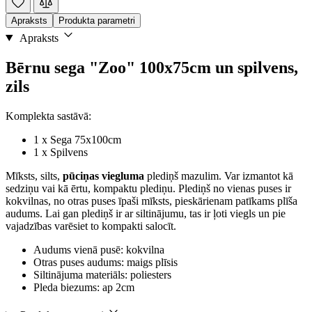
Apraksts
Produkta parametri
Apraksts
Bērnu sega "Zoo" 100x75cm un spilvens,
zils
Komplekta sastāvā:
1 x Sega 75x100cm
1 x Spilvens
Mīksts, silts,
pūciņas viegluma
plediņš mazulim. Var izmantot kā
sedziņu vai kā ērtu, kompaktu plediņu. Plediņš no vienas puses ir
kokvilnas, no otras puses īpaši mīksts, pieskārienam patīkams plīša
audums. Lai gan plediņš ir ar siltinājumu, tas ir ļoti viegls un pie
vajadzības varēsiet to kompakti salocīt.
Audums vienā pusē: kokvilna
Otras puses audums: maigs plīsis
Siltinājuma materiāls: poliesters
Pleda biezums: ap 2cm