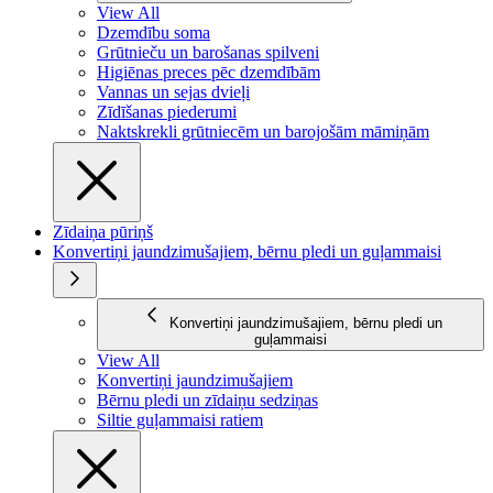
View All
Dzemdību soma
Grūtnieču un barošanas spilveni
Higiēnas preces pēc dzemdībām
Vannas un sejas dvieļi
Zīdīšanas piederumi
Naktskrekli grūtniecēm un barojošām māmiņām
Zīdaiņa pūriņš
Konvertiņi jaundzimušajiem, bērnu pledi un guļammaisi
Konvertiņi jaundzimušajiem, bērnu pledi un
guļammaisi
View All
Konvertiņi jaundzimušajiem
Bērnu pledi un zīdaiņu sedziņas
Siltie guļammaisi ratiem