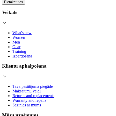
Pierakstīties
Veikals
What's new
Women
Men
Gear
Training
Izpārdošana
Klientu apkalpošana
Tava pasūtījuma piegāde
Maksājumu veidi
Returns and replacements
Warranty and repairs
Sazinies ar mums
Mūsu uzņēmums