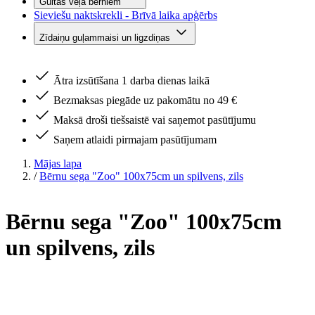
Gultas veļa bērniem
Sieviešu naktskrekli - Brīvā laika apģērbs
Zīdaiņu guļammaisi un ligzdiņas
Ātra izsūtīšana 1 darba dienas laikā
Bezmaksas piegāde uz pakomātu no 49 €
Maksā droši tiešsaistē vai saņemot pasūtījumu
Saņem atlaidi pirmajam pasūtījumam
Mājas lapa
/
Bērnu sega "Zoo" 100x75cm un spilvens, zils
Bērnu sega "Zoo" 100x75cm
un spilvens, zils