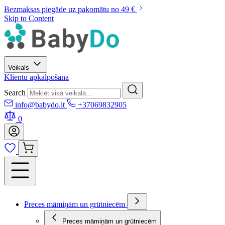
Bezmaksas piegāde uz pakomātu no 49 €
Skip to Content
Veikals
Klientu apkalpošana
Search
info@babydo.lt
+37069832905
0
Preces māmiņām un grūtniecēm
Preces māmiņām un grūtniecēm