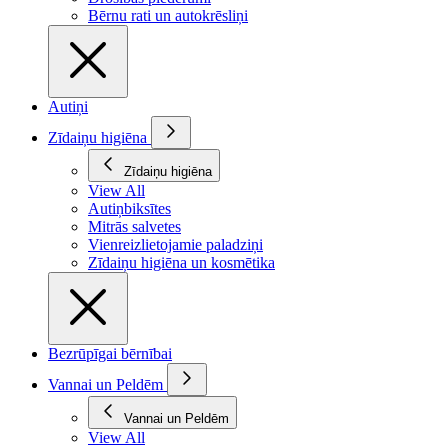
Bērnu rati un autokrēsliņi
Autiņi
Zīdaiņu higiēna
Zīdaiņu higiēna
View All
Autiņbiksītes
Mitrās salvetes
Vienreizlietojamie paladziņi
Zīdaiņu higiēna un kosmētika
Bezrūpīgai bērnībai
Vannai un Peldēm
Vannai un Peldēm
View All