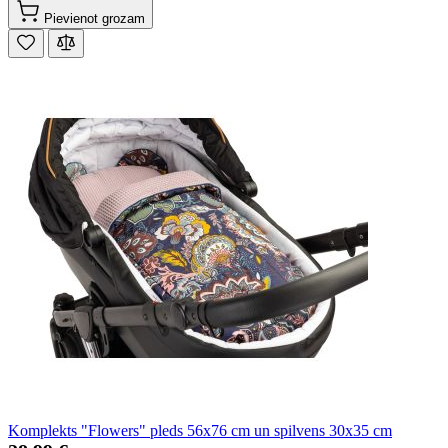
Pievienot grozam
Komplekts "Flowers" pleds 56x76 cm un spilvens 30x35 cm