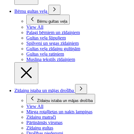
Bērnu gultas veļa
Bērnu gultas veļa
View All
Palagi bērniem un zīdaiņiem
Gultas veļa šūpuļiem
Spilveni un segas zīdaiņiem
Gultas veļa zīdaiņu gultiņām
Gultas veļa ratiņiem
Muslina tekstils zīdaiņiem
Zīdaiņu istaba un mājas drošība
Zīdaiņu istaba un mājas drošība
View All
Miega rotaļlietas un nakts lampiņas
Zīdaiņu matrači
Pārtināmās virsmas
Zīdaiņu gultas
Drošības piederumi