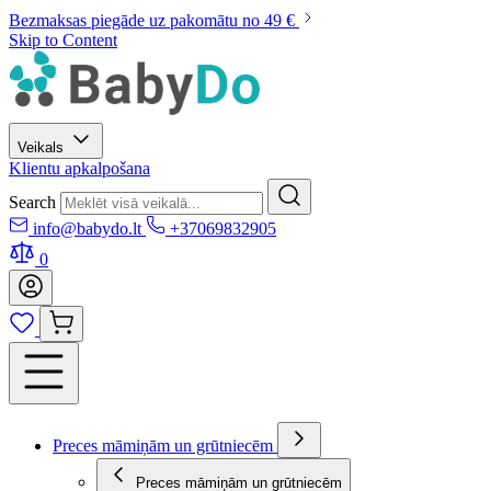
Bezmaksas piegāde uz pakomātu no 49 €
Skip to Content
Veikals
Klientu apkalpošana
Search
info@babydo.lt
+37069832905
0
Preces māmiņām un grūtniecēm
Preces māmiņām un grūtniecēm