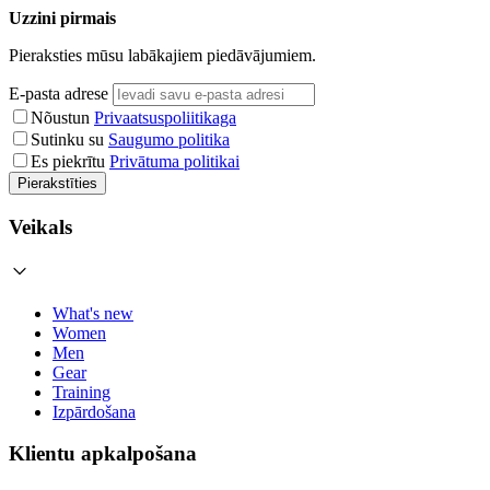
Uzzini pirmais
Pieraksties mūsu labākajiem piedāvājumiem.
E-pasta adrese
Nõustun
Privaatsuspoliitikaga
Sutinku su
Saugumo politika
Es piekrītu
Privātuma politikai
Pierakstīties
Veikals
What's new
Women
Men
Gear
Training
Izpārdošana
Klientu apkalpošana