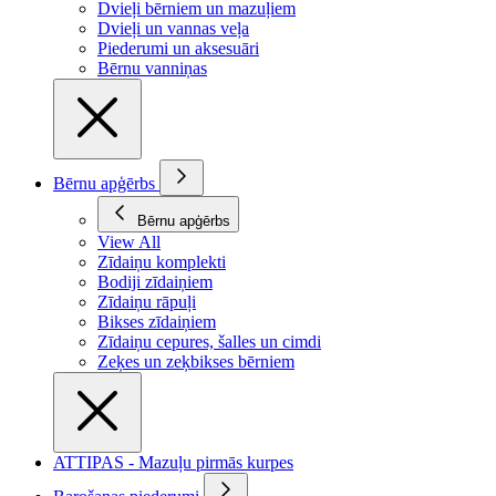
Dvieļi bērniem un mazuļiem
Dvieļi un vannas veļa
Piederumi un aksesuāri
Bērnu vanniņas
Bērnu apģērbs
Bērnu apģērbs
View All
Zīdaiņu komplekti
Bodiji zīdaiņiem
Zīdaiņu rāpuļi
Bikses zīdaiņiem
Zīdaiņu cepures, šalles un cimdi
Zeķes un zeķbikses bērniem
ATTIPAS - Mazuļu pirmās kurpes