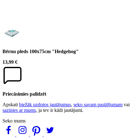
Bērnu pleds 100x75cm "Hedgehog"
13,99 €
Priecāsimies palīdzēt
Apskati
biežāk uzdotos jautājumus
,
seko savam pasūtījumam
vai
sazinies ar mums
, ja tev ir kādi jautājumi.
Seko mums