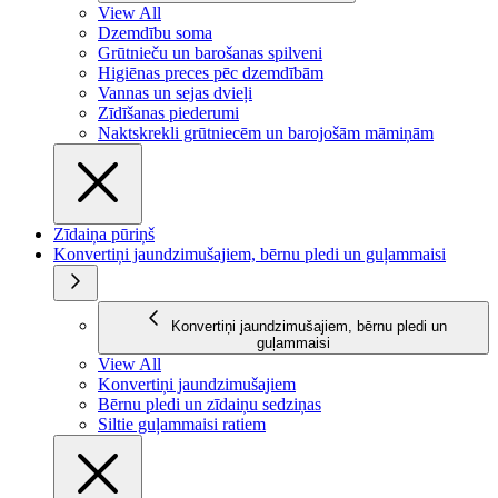
View All
Dzemdību soma
Grūtnieču un barošanas spilveni
Higiēnas preces pēc dzemdībām
Vannas un sejas dvieļi
Zīdīšanas piederumi
Naktskrekli grūtniecēm un barojošām māmiņām
Zīdaiņa pūriņš
Konvertiņi jaundzimušajiem, bērnu pledi un guļammaisi
Konvertiņi jaundzimušajiem, bērnu pledi un
guļammaisi
View All
Konvertiņi jaundzimušajiem
Bērnu pledi un zīdaiņu sedziņas
Siltie guļammaisi ratiem