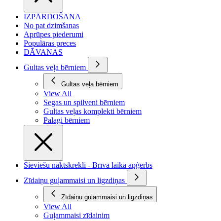
IZPĀRDOŠANA
No pat dzimšanas
Aprūpes piederumi
Populāras preces
DĀVANAS
Gultas veļa bērniem
Gultas veļa bērniem
View All
Segas un spilveni bērniem
Gultas veļas komplekti bērniem
Palagi bērniem
Sieviešu naktskrekli - Brīvā laika apģērbs
Zīdaiņu guļammaisi un ligzdiņas
Zīdaiņu guļammaisi un ligzdiņas
View All
Guļammaisi zīdainim