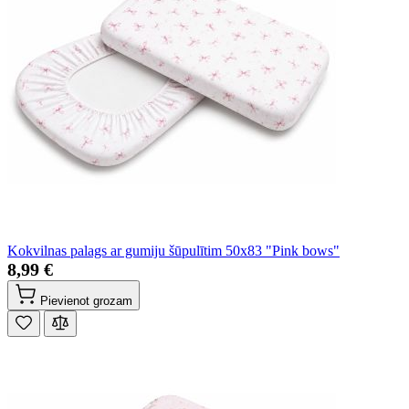
Kokvilnas palags ar gumiju šūpulītim 50x83 "Pink bows"
8,99 €
Pievienot grozam