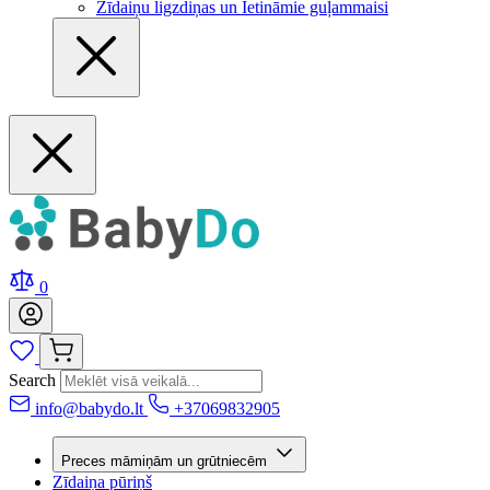
Zīdaiņu ligzdiņas un Ietināmie guļammaisi
0
Search
info@babydo.lt
+37069832905
Preces māmiņām un grūtniecēm
Zīdaiņa pūriņš