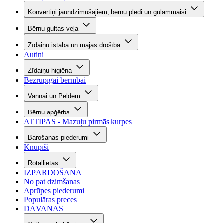
Konvertiņi jaundzimušajiem, bērnu pledi un guļammaisi
Bērnu gultas veļa
Zīdaiņu istaba un mājas drošība
Autiņi
Zīdaiņu higiēna
Bezrūpīgai bērnībai
Vannai un Peldēm
Bērnu apģērbs
ATTIPAS - Mazuļu pirmās kurpes
Barošanas piederumi
Knupīši
Rotaļlietas
IZPĀRDOŠANA
No pat dzimšanas
Aprūpes piederumi
Populāras preces
DĀVANAS