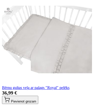
Bērnu gultas veļa ar palags "Royal" pelēks
36,99 €
Pievienot grozam