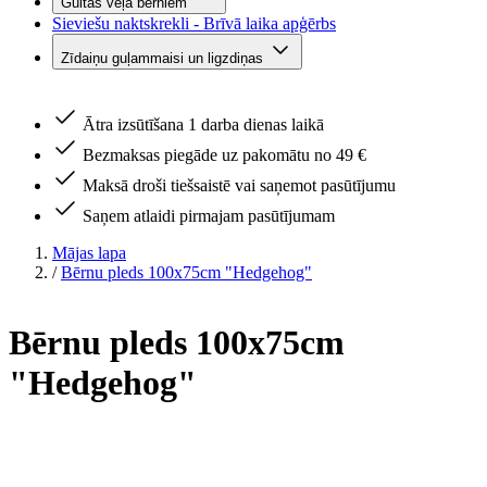
Gultas veļa bērniem
Sieviešu naktskrekli - Brīvā laika apģērbs
Zīdaiņu guļammaisi un ligzdiņas
Ātra izsūtīšana 1 darba dienas laikā
Bezmaksas piegāde uz pakomātu no 49 €
Maksā droši tiešsaistē vai saņemot pasūtījumu
Saņem atlaidi pirmajam pasūtījumam
Mājas lapa
/
Bērnu pleds 100x75cm "Hedgehog"
Bērnu pleds 100x75cm
"Hedgehog"