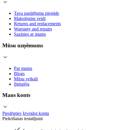
Tava pasūtījuma piegāde
Maksājumu veidi
Returns and replacements
Warranty and repairs
Sazinies ar mums
Mūsu uzņēmums
Par mums
Blogs
Mūsu veikali
Ilgtspēja
Mans konts
Pieslēgties
Izveidot kontu
Piekrišanas iestatījumi