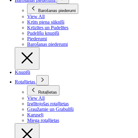
Barošanas piederumi
Barošanas piederumi
View All
Krūts piena sūknīši
Krūzītes un Pudelītes
Pudelīšu knupīši
Piederumi
Barošanas piederumi
Knupīši
Rotaļlietas
Rotaļlietas
View All
Izglītojošas rotaļlietas
Graužamie un Grabulīši
Karuseļi
Miega rotaļlietas