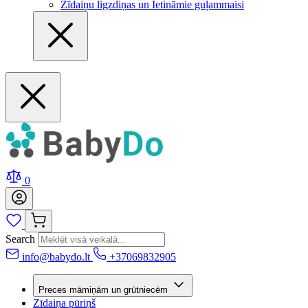
Zīdaiņu ligzdiņas un Ietināmie guļammaisi
0
Search
info@babydo.lt
+37069832905
Preces māmiņām un grūtniecēm
Zīdaiņa pūriņš