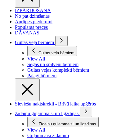
IZPĀRDOŠANA
No pat dzimšanas
Aprūpes piederumi
Populāras preces
DĀVANAS
Gultas veļa bērniem
Gultas veļa bērniem
View All
Segas un spilveni bērniem
Gultas veļas komplekti bērniem
Palagi bērniem
Sieviešu naktskrekli - Brīvā laika apģērbs
Zīdaiņu guļammaisi un ligzdiņas
Zīdaiņu guļammaisi un ligzdiņas
View All
Guļammaisi zīdainim