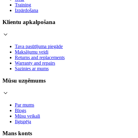
Training
Izpārdošana
Klientu apkalpošana
Tava pasūtījuma piegāde
Maksājumu veidi
Returns and replacements
Warranty and repairs
Sazinies ar mums
Mūsu uzņēmums
Par mums
Blogs
Mūsu veikali
Ilgtspēja
Mans konts