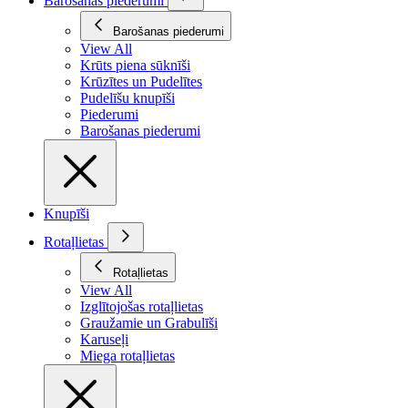
Barošanas piederumi
Barošanas piederumi
View All
Krūts piena sūknīši
Krūzītes un Pudelītes
Pudelīšu knupīši
Piederumi
Barošanas piederumi
Knupīši
Rotaļlietas
Rotaļlietas
View All
Izglītojošas rotaļlietas
Graužamie un Grabulīši
Karuseļi
Miega rotaļlietas