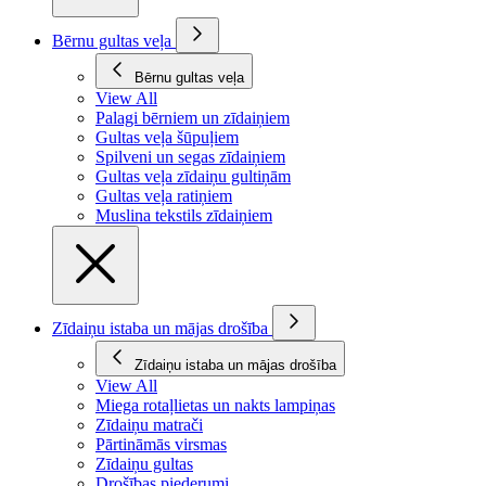
Bērnu gultas veļa
Bērnu gultas veļa
View All
Palagi bērniem un zīdaiņiem
Gultas veļa šūpuļiem
Spilveni un segas zīdaiņiem
Gultas veļa zīdaiņu gultiņām
Gultas veļa ratiņiem
Muslina tekstils zīdaiņiem
Zīdaiņu istaba un mājas drošība
Zīdaiņu istaba un mājas drošība
View All
Miega rotaļlietas un nakts lampiņas
Zīdaiņu matrači
Pārtināmās virsmas
Zīdaiņu gultas
Drošības piederumi