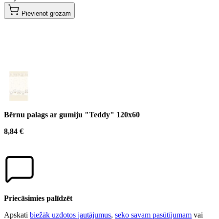
Pievienot grozam
Bērnu palags ar gumiju "Teddy" 120x60
8,84 €
Priecāsimies palīdzēt
Apskati
biežāk uzdotos jautājumus
,
seko savam pasūtījumam
vai