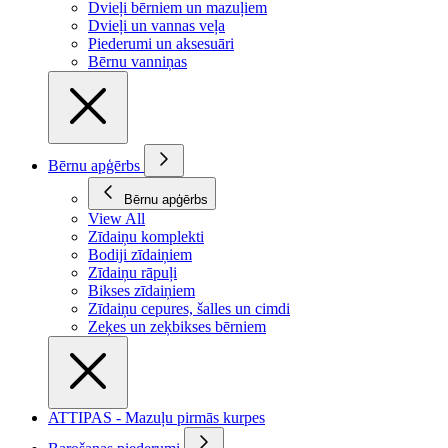
Dvieļi bērniem un mazuļiem
Dvieļi un vannas veļa
Piederumi un aksesuāri
Bērnu vanniņas
Bērnu apģērbs
Bērnu apģērbs
View All
Zīdaiņu komplekti
Bodiji zīdaiņiem
Zīdaiņu rāpuļi
Bikses zīdaiņiem
Zīdaiņu cepures, šalles un cimdi
Zeķes un zeķbikses bērniem
ATTIPAS - Mazuļu pirmās kurpes