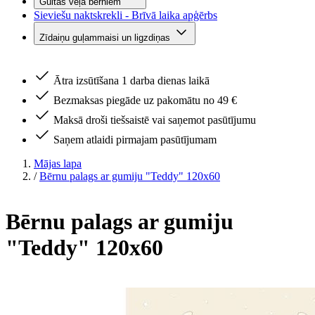
Gultas veļa bērniem
Sieviešu naktskrekli - Brīvā laika apģērbs
Zīdaiņu guļammaisi un ligzdiņas
Ātra izsūtīšana 1 darba dienas laikā
Bezmaksas piegāde uz pakomātu no 49 €
Maksā droši tiešsaistē vai saņemot pasūtījumu
Saņem atlaidi pirmajam pasūtījumam
Mājas lapa
/
Bērnu palags ar gumiju "Teddy" 120x60
Bērnu palags ar gumiju
"Teddy" 120x60