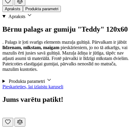
Apraksts
Produkta parametri
Apraksts
Bērnu palags ar gumiju "Teddy" 120x60
. Palags ir ļoti svarīgs elements mazuļa gultiņā. Pārvalkam ir jābūt
līdzenam, mīkstam, maigam
pieskārieniem, jo no tā atkarīgs, vai
mazulis ērti jusies savā gultiņā. Mazuļa ādiņa ir jūtīga, tāpēc nav
atļauti asumi tā materiālā. Frotē pārvalki ir līdzīgi mīkstam dvielim.
Pateicoties elastīgajai gumijai, pārvalks nenoslīd no matrača,
mazulim kustoties.
Produkta parametri
Pieskarieties, lai izlaistu karuseli
Jums varētu patikt!