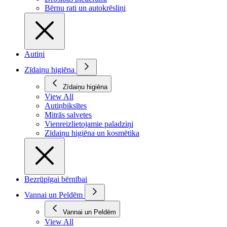
Bērnu rati un autokrēsliņi
Autiņi
Zīdaiņu higiēna
Zīdaiņu higiēna
View All
Autiņbiksītes
Mitrās salvetes
Vienreizlietojamie paladziņi
Zīdaiņu higiēna un kosmētika
Bezrūpīgai bērnībai
Vannai un Peldēm
Vannai un Peldēm
View All