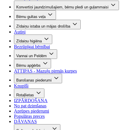
Konvertiņi jaundzimušajiem, bērnu pledi un guļammaisi
Bērnu gultas veļa
Zīdaiņu istaba un mājas drošība
Autiņi
Zīdaiņu higiēna
Bezrūpīgai bērnībai
Vannai un Peldēm
Bērnu apģērbs
ATTIPAS - Mazuļu pirmās kurpes
Barošanas piederumi
Knupīši
Rotaļlietas
IZPĀRDOŠANA
No pat dzimšanas
Aprūpes piederumi
Populāras preces
DĀVANAS