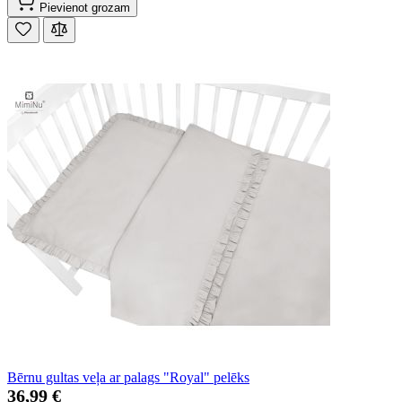
Pievienot grozam
Bērnu gultas veļa ar palags "Royal" pelēks
36,99 €