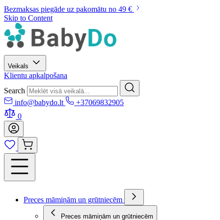
Bezmaksas piegāde uz pakomātu no 49 €
Skip to Content
Veikals
Klientu apkalpošana
Search
info@babydo.lt
+37069832905
0
Preces māmiņām un grūtniecēm
Preces māmiņām un grūtniecēm