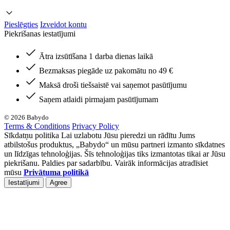
Pieslēgties
Izveidot kontu
Piekrišanas iestatījumi
Ātra izsūtīšana 1 darba dienas laikā
Bezmaksas piegāde uz pakomātu no 49 €
Maksā droši tiešsaistē vai saņemot pasūtījumu
Saņem atlaidi pirmajam pasūtījumam
© 2026 Babydo
Terms & Conditions
Privacy Policy
Sīkdatņu politika Lai uzlabotu Jūsu pieredzi un rādītu Jums
atbilstošus produktus, „Babydo“ un mūsu partneri izmanto sīkdatnes
un līdzīgas tehnoloģijas. Šīs tehnoloģijas tiks izmantotas tikai ar Jūsu
piekrišanu. Paldies par sadarbību. Vairāk informācijas atradīsiet
mūsu
Privātuma politikā
Iestatījumi
Agree