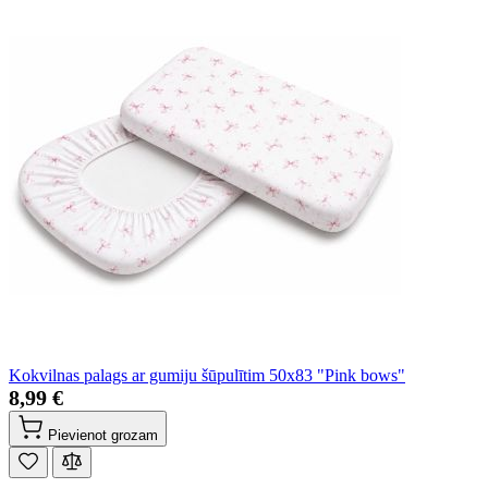
Kokvilnas palags ar gumiju šūpulītim 50x83 "Pink bows"
8,99 €
Pievienot grozam