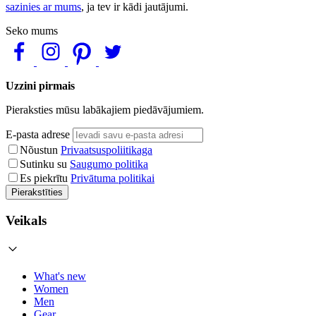
sazinies ar mums
, ja tev ir kādi jautājumi.
Seko mums
Uzzini pirmais
Pieraksties mūsu labākajiem piedāvājumiem.
E-pasta adrese
Nõustun
Privaatsuspoliitikaga
Sutinku su
Saugumo politika
Es piekrītu
Privātuma politikai
Pierakstīties
Veikals
What's new
Women
Men
Gear