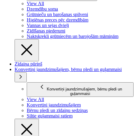
View All
Dzemdību soma
Grūtnieču un barošanas spilveni
Higiēnas preces pēc dzemdībām
Vannas un sejas dvieļi
Zīdīšanas piederumi
Naktskrekli grūtniecēm un barojošām māmiņām
Zīdaiņa pūriņš
Konvertiņi jaundzimušajiem, bērnu pledi un guļammaisi
Konvertiņi jaundzimušajiem, bērnu pledi un
guļammaisi
View All
Konvertiņi jaundzimušajiem
Bērnu pledi un zīdaiņu sedziņas
Siltie guļammaisi ratiem