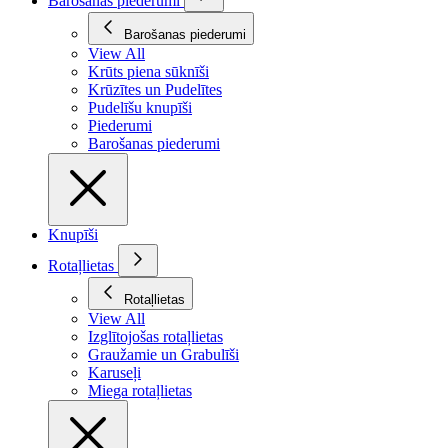
Barošanas piederumi
Barošanas piederumi
View All
Krūts piena sūknīši
Krūzītes un Pudelītes
Pudelīšu knupīši
Piederumi
Barošanas piederumi
Knupīši
Rotaļlietas
Rotaļlietas
View All
Izglītojošas rotaļlietas
Graužamie un Grabulīši
Karuseļi
Miega rotaļlietas