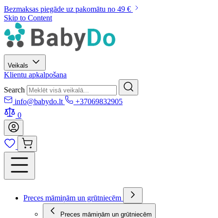
Bezmaksas piegāde uz pakomātu no 49 €
Skip to Content
Veikals
Klientu apkalpošana
Search
info@babydo.lt
+37069832905
0
Preces māmiņām un grūtniecēm
Preces māmiņām un grūtniecēm