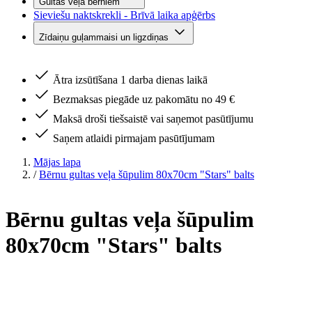
Gultas veļa bērniem
Sieviešu naktskrekli - Brīvā laika apģērbs
Zīdaiņu guļammaisi un ligzdiņas
Ātra izsūtīšana 1 darba dienas laikā
Bezmaksas piegāde uz pakomātu no 49 €
Maksā droši tiešsaistē vai saņemot pasūtījumu
Saņem atlaidi pirmajam pasūtījumam
Mājas lapa
/
Bērnu gultas veļa šūpulim 80x70cm "Stars" balts
Bērnu gultas veļa šūpulim
80x70cm "Stars" balts