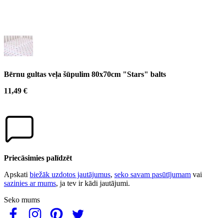
Bērnu gultas veļa šūpulim 80x70cm "Stars" balts
11,49 €
Priecāsimies palīdzēt
Apskati
biežāk uzdotos jautājumus
,
seko savam pasūtījumam
vai
sazinies ar mums
, ja tev ir kādi jautājumi.
Seko mums