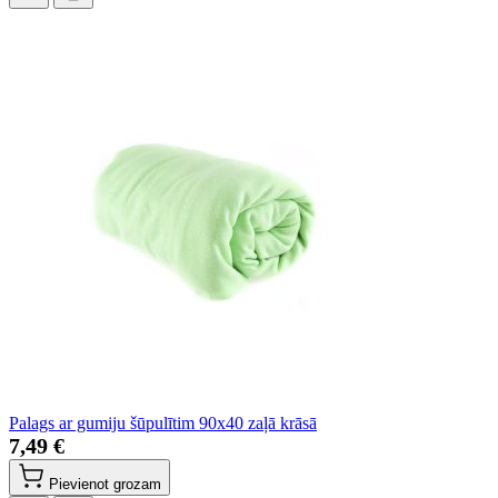
Palags ar gumiju šūpulītim 90x40 zaļā krāsā
7,49 €
Pievienot grozam