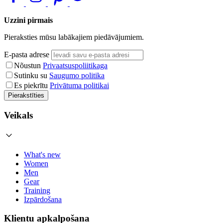
Uzzini pirmais
Pieraksties mūsu labākajiem piedāvājumiem.
E-pasta adrese
Nõustun
Privaatsuspoliitikaga
Sutinku su
Saugumo politika
Es piekrītu
Privātuma politikai
Pierakstīties
Veikals
What's new
Women
Men
Gear
Training
Izpārdošana
Klientu apkalpošana