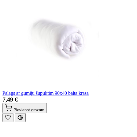
Palags ar gumiju šūpulītim 90x40 baltā krāsā
7,49 €
Pievienot grozam