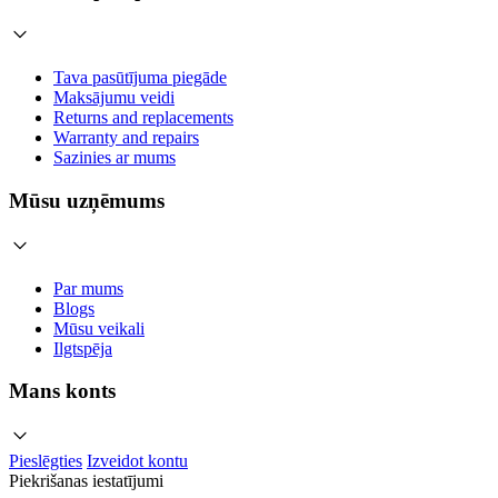
Tava pasūtījuma piegāde
Maksājumu veidi
Returns and replacements
Warranty and repairs
Sazinies ar mums
Mūsu uzņēmums
Par mums
Blogs
Mūsu veikali
Ilgtspēja
Mans konts
Pieslēgties
Izveidot kontu
Piekrišanas iestatījumi