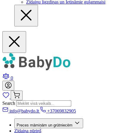
Zīdaiņu ligzdiņas un Ietināmie guļammaisi
0
Search
info@babydo.lt
+37069832905
Preces māmiņām un grūtniecēm
Zīdaiņa pūriņš