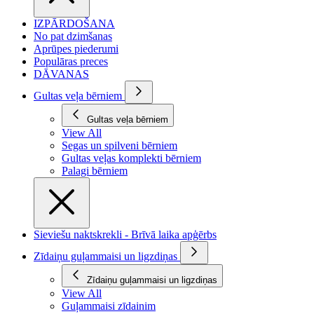
IZPĀRDOŠANA
No pat dzimšanas
Aprūpes piederumi
Populāras preces
DĀVANAS
Gultas veļa bērniem
Gultas veļa bērniem
View All
Segas un spilveni bērniem
Gultas veļas komplekti bērniem
Palagi bērniem
Sieviešu naktskrekli - Brīvā laika apģērbs
Zīdaiņu guļammaisi un ligzdiņas
Zīdaiņu guļammaisi un ligzdiņas
View All
Guļammaisi zīdainim