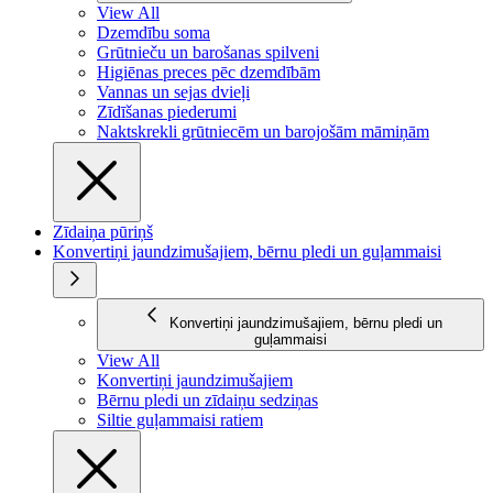
View All
Dzemdību soma
Grūtnieču un barošanas spilveni
Higiēnas preces pēc dzemdībām
Vannas un sejas dvieļi
Zīdīšanas piederumi
Naktskrekli grūtniecēm un barojošām māmiņām
Zīdaiņa pūriņš
Konvertiņi jaundzimušajiem, bērnu pledi un guļammaisi
Konvertiņi jaundzimušajiem, bērnu pledi un
guļammaisi
View All
Konvertiņi jaundzimušajiem
Bērnu pledi un zīdaiņu sedziņas
Siltie guļammaisi ratiem