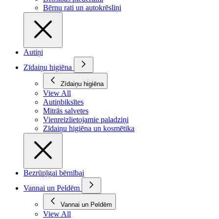
Bērnu rati un autokrēsliņi
Autiņi
Zīdaiņu higiēna
Zīdaiņu higiēna
View All
Autiņbiksītes
Mitrās salvetes
Vienreizlietojamie paladziņi
Zīdaiņu higiēna un kosmētika
Bezrūpīgai bērnībai
Vannai un Peldēm
Vannai un Peldēm
View All