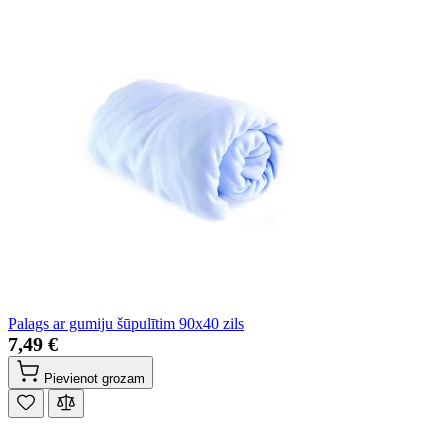
Palags ar gumiju šūpulītim 90x40 zils
7,49 €
Pievienot grozam