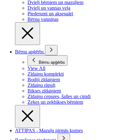
Dvieļi bērniem un mazuļiem
Dvieļi un vannas veļa
Piederumi un aksesuāri
Bērnu vanniņas
Bērnu apģērbs
Bērnu apģērbs
View All
Zīdaiņu komplekti
Bodiji zīdaiņiem
Zīdaiņu rāpuļi
Bikses zīdaiņiem
Zīdaiņu cepures, šalles un cimdi
Zeķes un zeķbikses bērniem
ATTIPAS - Mazuļu pirmās kurpes