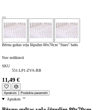
Bērnu gultas veļa šūpulim 80x70cm "Stars" balts
Nav noliktavā
SKU
551-LP1-ZVA-RB
11,49 €
Apraksts
Produkta parametri
Apraksts
Bērnu gultas veļa šūpulim 80x70cm