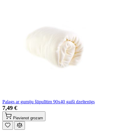
Palags ar gumiju šūpulītim 90x40 gaiši dzeltenīgs
7,49 €
Pievienot grozam