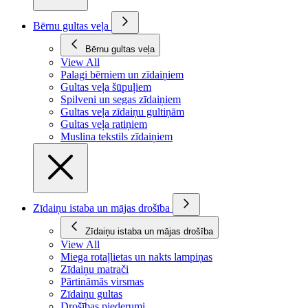
Bērnu gultas veļa
Bērnu gultas veļa
View All
Palagi bērniem un zīdaiņiem
Gultas veļa šūpuļiem
Spilveni un segas zīdaiņiem
Gultas veļa zīdaiņu gultiņām
Gultas veļa ratiņiem
Muslina tekstils zīdaiņiem
Zīdaiņu istaba un mājas drošība
Zīdaiņu istaba un mājas drošība
View All
Miega rotaļlietas un nakts lampiņas
Zīdaiņu matrači
Pārtināmās virsmas
Zīdaiņu gultas
Drošības piederumi