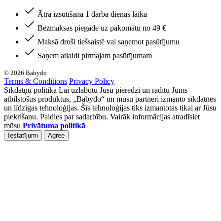
Ātra izsūtīšana 1 darba dienas laikā
Bezmaksas piegāde uz pakomātu no 49 €
Maksā droši tiešsaistē vai saņemot pasūtījumu
Saņem atlaidi pirmajam pasūtījumam
© 2026 Babydo
Terms & Conditions
Privacy Policy
Sīkdatņu politika Lai uzlabotu Jūsu pieredzi un rādītu Jums
atbilstošus produktus, „Babydo“ un mūsu partneri izmanto sīkdatnes
un līdzīgas tehnoloģijas. Šīs tehnoloģijas tiks izmantotas tikai ar Jūsu
piekrišanu. Paldies par sadarbību. Vairāk informācijas atradīsiet
mūsu
Privātuma politikā
Iestatījumi
Agree