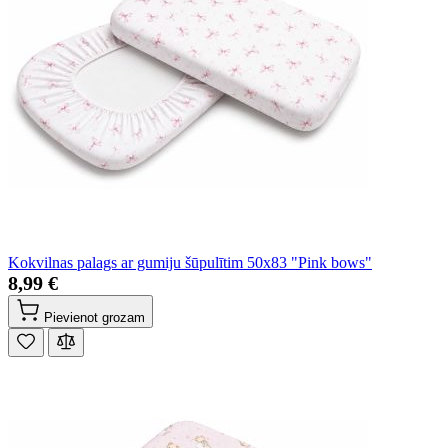
Kokvilnas palags ar gumiju šūpulītim 50x83 "Pink bows"
8,99 €
Pievienot grozam