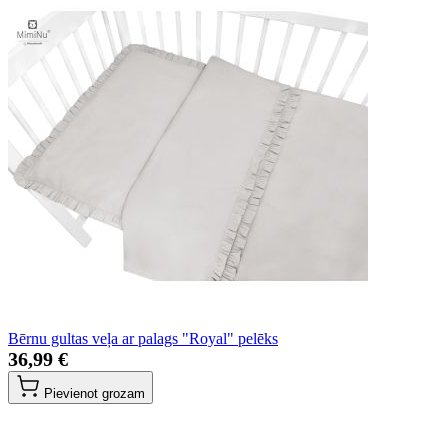
Bērnu gultas veļa ar palags "Royal" pelēks
36,99 €
Pievienot grozam