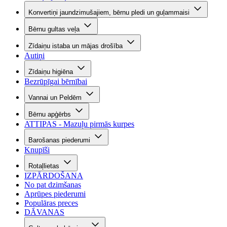
Konvertiņi jaundzimušajiem, bērnu pledi un guļammaisi
Bērnu gultas veļa
Zīdaiņu istaba un mājas drošība
Autiņi
Zīdaiņu higiēna
Bezrūpīgai bērnībai
Vannai un Peldēm
Bērnu apģērbs
ATTIPAS - Mazuļu pirmās kurpes
Barošanas piederumi
Knupīši
Rotaļlietas
IZPĀRDOŠANA
No pat dzimšanas
Aprūpes piederumi
Populāras preces
DĀVANAS