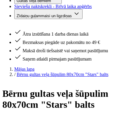
Gultas veļa bērniem
Sieviešu naktskrekli - Brīvā laika apģērbs
Zīdaiņu guļammaisi un ligzdiņas
Ātra izsūtīšana 1 darba dienas laikā
Bezmaksas piegāde uz pakomātu no 49 €
Maksā droši tiešsaistē vai saņemot pasūtījumu
Saņem atlaidi pirmajam pasūtījumam
Mājas lapa
/
Bērnu gultas veļa šūpulim 80x70cm "Stars" balts
Bērnu gultas veļa šūpulim
80x70cm "Stars" balts