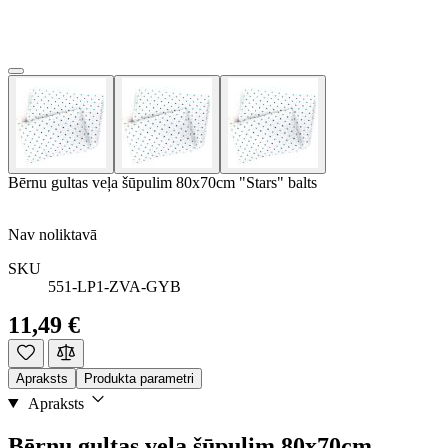
Bērnu gultas veļa šūpulim 80x70cm "Stars" balts
Nav noliktavā
SKU
551-LP1-ZVA-GYB
11,49 €
Apraksts
Produkta parametri
Apraksts
Bērnu gultas veļa šūpulim 80x70cm