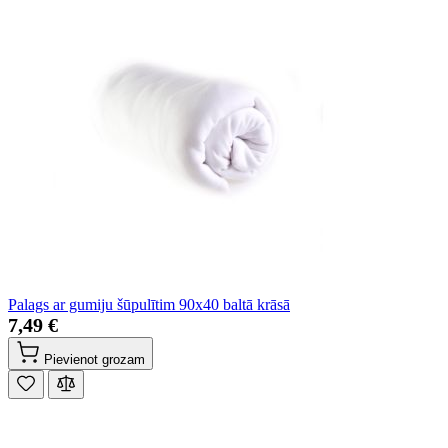
Palags ar gumiju šūpulītim 90x40 baltā krāsā
7,49 €
Pievienot grozam