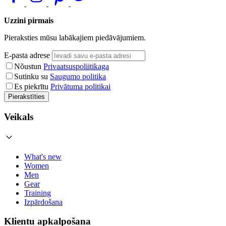
Uzzini pirmais
Pieraksties mūsu labākajiem piedāvājumiem.
E-pasta adrese
Nõustun
Privaatsuspoliitikaga
Sutinku su
Saugumo politika
Es piekrītu
Privātuma politikai
Pierakstīties
Veikals
What's new
Women
Men
Gear
Training
Izpārdošana
Klientu apkalpošana