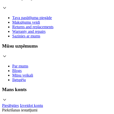
Tava pasūtījuma piegāde
Maksājumu veidi
Returns and replacements
Warranty and repairs
Sazinies ar mums
Mūsu uzņēmums
Par mums
Blogs
Mūsu veikali
Ilgtspēja
Mans konts
Pieslēgties
Izveidot kontu
Piekrišanas iestatījumi