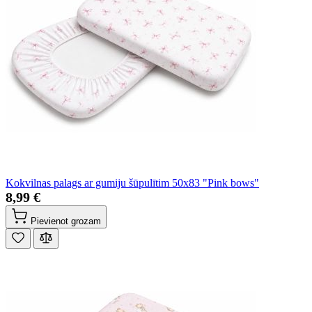
Kokvilnas palags ar gumiju šūpulītim 50x83 "Pink bows"
8,99 €
Pievienot grozam