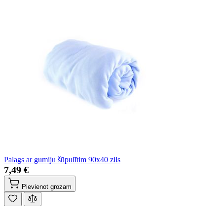
Palags ar gumiju šūpulītim 90x40 zils
7,49 €
Pievienot grozam