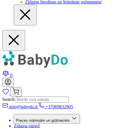
Zīdaiņu ligzdiņas un Ietināmie guļammaisi
0
Search
info@babydo.lt
+37069832905
Preces māmiņām un grūtniecēm
Zīdaiņa pūriņš