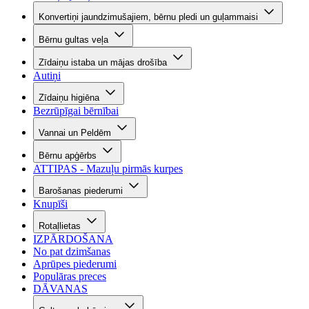
Konvertiņi jaundzimušajiem, bērnu pledi un guļammaisi
Bērnu gultas veļa
Zīdaiņu istaba un mājas drošība
Autiņi
Zīdaiņu higiēna
Bezrūpīgai bērnībai
Vannai un Peldēm
Bērnu apģērbs
ATTIPAS - Mazuļu pirmās kurpes
Barošanas piederumi
Knupīši
Rotaļlietas
IZPĀRDOŠANA
No pat dzimšanas
Aprūpes piederumi
Populāras preces
DĀVANAS