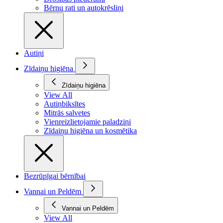
Bērnu rati un autokrēsliņi
Autiņi
Zīdaiņu higiēna
Zīdaiņu higiēna
View All
Autiņbiksītes
Mitrās salvetes
Vienreizlietojamie paladziņi
Zīdaiņu higiēna un kosmētika
Bezrūpīgai bērnībai
Vannai un Peldēm
Vannai un Peldēm
View All