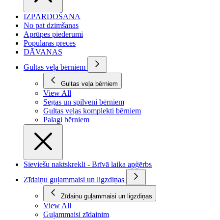
IZPĀRDOŠANA
No pat dzimšanas
Aprūpes piederumi
Populāras preces
DĀVANAS
Gultas veļa bērniem
Gultas veļa bērniem
View All
Segas un spilveni bērniem
Gultas veļas komplekti bērniem
Palagi bērniem
Sieviešu naktskrekli - Brīvā laika apģērbs
Zīdaiņu guļammaisi un ligzdiņas
Zīdaiņu guļammaisi un ligzdiņas
View All
Guļammaisi zīdainim