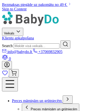
Bezmaksas piegāde uz pakomātu no 49 €
Skip to Content
Veikals
Klientu apkalpošana
Search
info@babydo.lt
+37069832905
0
Preces māmiņām un grūtniecēm
Preces māmiņām un grūtniecēm