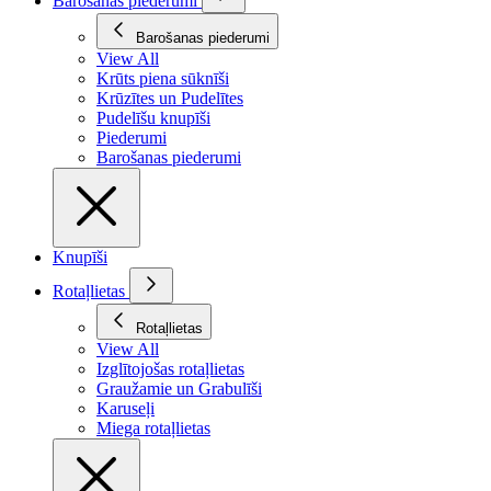
Barošanas piederumi
Barošanas piederumi
View All
Krūts piena sūknīši
Krūzītes un Pudelītes
Pudelīšu knupīši
Piederumi
Barošanas piederumi
Knupīši
Rotaļlietas
Rotaļlietas
View All
Izglītojošas rotaļlietas
Graužamie un Grabulīši
Karuseļi
Miega rotaļlietas