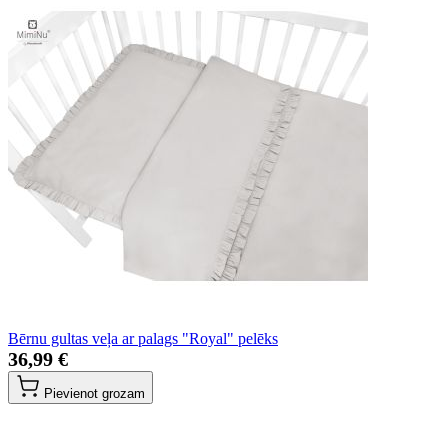
Bērnu gultas veļa ar palags "Royal" pelēks
36,99 €
Pievienot grozam