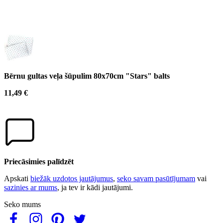
Bērnu gultas veļa šūpulim 80x70cm "Stars" balts
11,49 €
Priecāsimies palīdzēt
Apskati
biežāk uzdotos jautājumus
,
seko savam pasūtījumam
vai
sazinies ar mums
, ja tev ir kādi jautājumi.
Seko mums