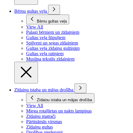
Bērnu gultas veļa
Bērnu gultas veļa
View All
Palagi bērniem un zīdaiņiem
Gultas veļa šūpuļiem
Spilveni un segas zīdaiņiem
Gultas veļa zīdaiņu gultiņām
Gultas veļa ratiņiem
Muslina tekstils zīdaiņiem
Zīdaiņu istaba un mājas drošība
Zīdaiņu istaba un mājas drošība
View All
Miega rotaļlietas un nakts lampiņas
Zīdaiņu matrači
Pārtināmās virsmas
Zīdaiņu gultas
Drošības piederumi