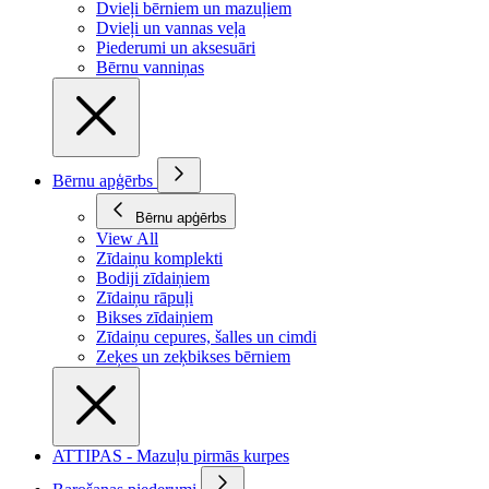
Dvieļi bērniem un mazuļiem
Dvieļi un vannas veļa
Piederumi un aksesuāri
Bērnu vanniņas
Bērnu apģērbs
Bērnu apģērbs
View All
Zīdaiņu komplekti
Bodiji zīdaiņiem
Zīdaiņu rāpuļi
Bikses zīdaiņiem
Zīdaiņu cepures, šalles un cimdi
Zeķes un zeķbikses bērniem
ATTIPAS - Mazuļu pirmās kurpes