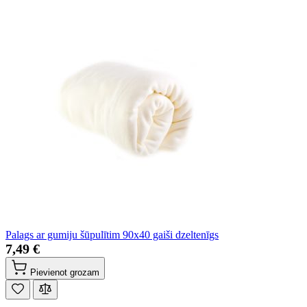
Palags ar gumiju šūpulītim 90x40 gaiši dzeltenīgs
7,49 €
Pievienot grozam