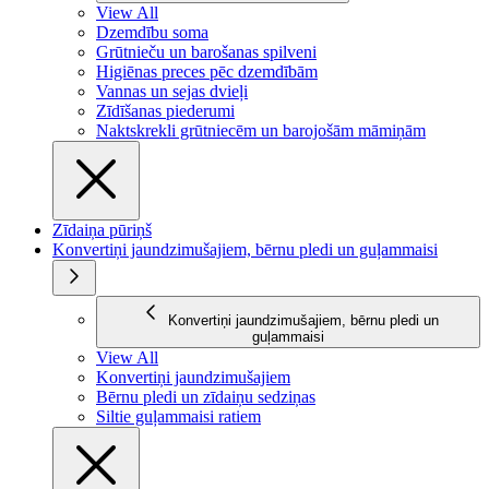
View All
Dzemdību soma
Grūtnieču un barošanas spilveni
Higiēnas preces pēc dzemdībām
Vannas un sejas dvieļi
Zīdīšanas piederumi
Naktskrekli grūtniecēm un barojošām māmiņām
Zīdaiņa pūriņš
Konvertiņi jaundzimušajiem, bērnu pledi un guļammaisi
Konvertiņi jaundzimušajiem, bērnu pledi un
guļammaisi
View All
Konvertiņi jaundzimušajiem
Bērnu pledi un zīdaiņu sedziņas
Siltie guļammaisi ratiem