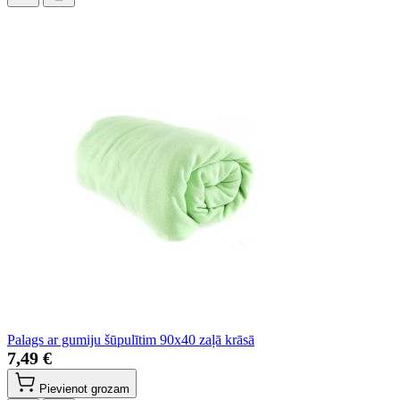
Palags ar gumiju šūpulītim 90x40 zaļā krāsā
7,49 €
Pievienot grozam