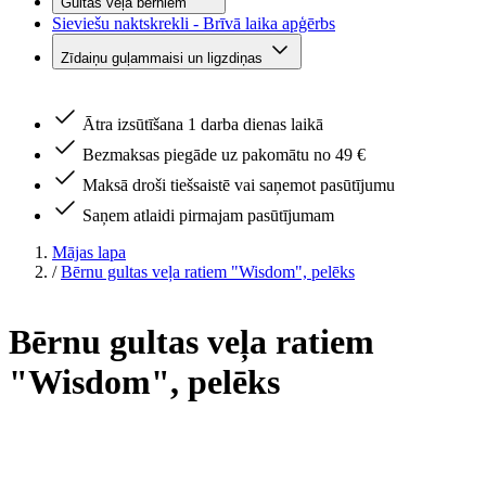
Gultas veļa bērniem
Sieviešu naktskrekli - Brīvā laika apģērbs
Zīdaiņu guļammaisi un ligzdiņas
Ātra izsūtīšana 1 darba dienas laikā
Bezmaksas piegāde uz pakomātu no 49 €
Maksā droši tiešsaistē vai saņemot pasūtījumu
Saņem atlaidi pirmajam pasūtījumam
Mājas lapa
/
Bērnu gultas veļa ratiem "Wisdom", pelēks
Bērnu gultas veļa ratiem
"Wisdom", pelēks