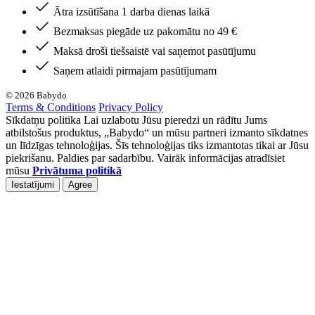
Ātra izsūtīšana 1 darba dienas laikā
Bezmaksas piegāde uz pakomātu no 49 €
Maksā droši tiešsaistē vai saņemot pasūtījumu
Saņem atlaidi pirmajam pasūtījumam
© 2026 Babydo
Terms & Conditions
Privacy Policy
Sīkdatņu politika Lai uzlabotu Jūsu pieredzi un rādītu Jums
atbilstošus produktus, „Babydo“ un mūsu partneri izmanto sīkdatnes
un līdzīgas tehnoloģijas. Šīs tehnoloģijas tiks izmantotas tikai ar Jūsu
piekrišanu. Paldies par sadarbību. Vairāk informācijas atradīsiet
mūsu
Privātuma politikā
Iestatījumi
Agree