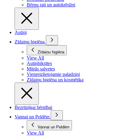
Bērnu rati un autokrēsliņi
Autiņi
Zīdaiņu higiēna
Zīdaiņu higiēna
View All
Autiņbiksītes
Mitrās salvetes
Vienreizlietojamie paladziņi
Zīdaiņu higiēna un kosmētika
Bezrūpīgai bērnībai
Vannai un Peldēm
Vannai un Peldēm
View All