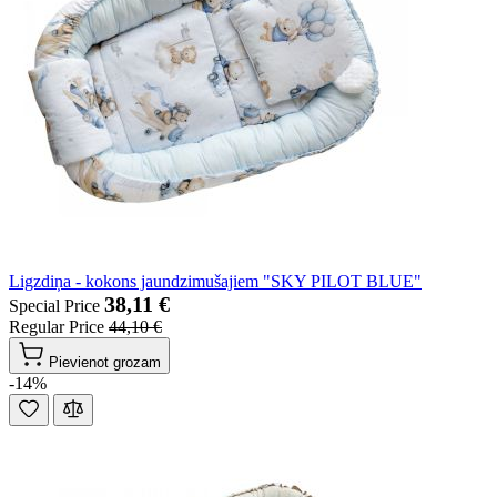
Ligzdiņa - kokons jaundzimušajiem "SKY PILOT BLUE"
38,11 €
Special Price
Regular Price
44,10 €
Pievienot grozam
-14%