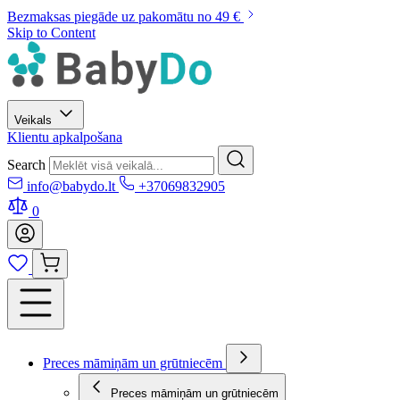
Bezmaksas piegāde uz pakomātu no 49 €
Skip to Content
Veikals
Klientu apkalpošana
Search
info@babydo.lt
+37069832905
0
Preces māmiņām un grūtniecēm
Preces māmiņām un grūtniecēm