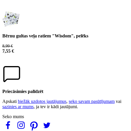
Bērnu gultas veļa ratiem "Wisdom", pelēks
8,99 €
7,55 €
Priecāsimies palīdzēt
Apskati
biežāk uzdotos jautājumus
,
seko savam pasūtījumam
vai
sazinies ar mums
, ja tev ir kādi jautājumi.
Seko mums