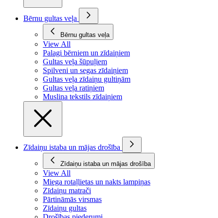
Bērnu gultas veļa
Bērnu gultas veļa
View All
Palagi bērniem un zīdaiņiem
Gultas veļa šūpuļiem
Spilveni un segas zīdaiņiem
Gultas veļa zīdaiņu gultiņām
Gultas veļa ratiņiem
Muslina tekstils zīdaiņiem
Zīdaiņu istaba un mājas drošība
Zīdaiņu istaba un mājas drošība
View All
Miega rotaļlietas un nakts lampiņas
Zīdaiņu matrači
Pārtināmās virsmas
Zīdaiņu gultas
Drošības piederumi