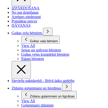
IZPĀRDOŠANA
No pat dzimšanas
Aprūpes piederumi
Populāras preces
DĀVANAS
Gultas veļa bērniem
Gultas veļa bērniem
View All
Segas un spilveni bērniem
Gultas veļas komplekti bērniem
Palagi bērniem
Sieviešu naktskrekli - Brīvā laika apģērbs
Zīdaiņu guļammaisi un ligzdiņas
Zīdaiņu guļammaisi un ligzdiņas
View All
Guļammaisi zīdainim