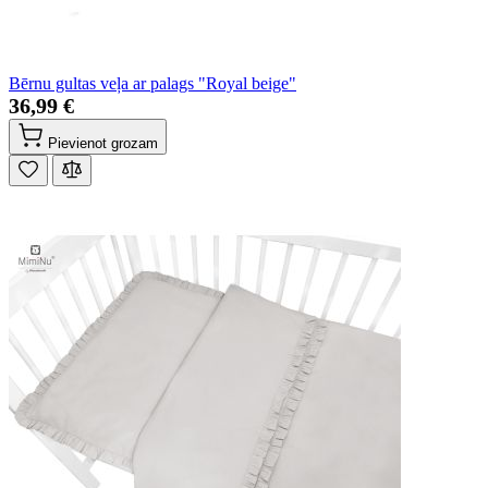
Bērnu gultas veļa ar palags "Royal beige"
36,99 €
Pievienot grozam