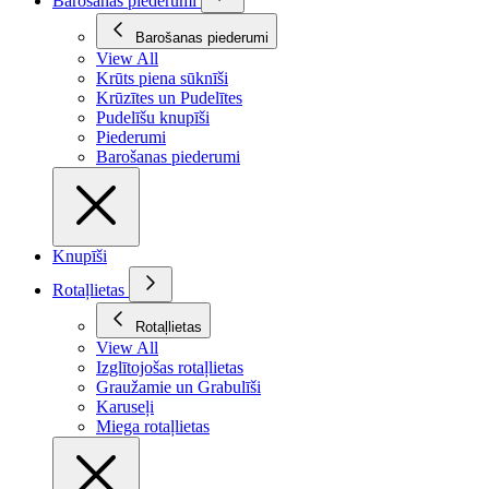
Barošanas piederumi
Barošanas piederumi
View All
Krūts piena sūknīši
Krūzītes un Pudelītes
Pudelīšu knupīši
Piederumi
Barošanas piederumi
Knupīši
Rotaļlietas
Rotaļlietas
View All
Izglītojošas rotaļlietas
Graužamie un Grabulīši
Karuseļi
Miega rotaļlietas