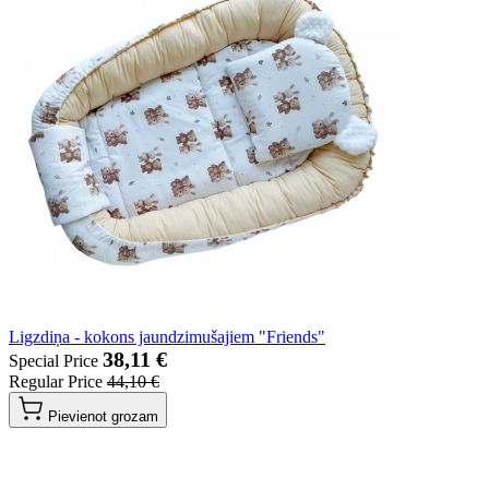
Ligzdiņa - kokons jaundzimušajiem "Friends"
38,11 €
Special Price
Regular Price
44,10 €
Pievienot grozam