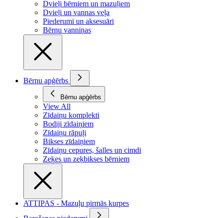
Dvieļi bērniem un mazuļiem
Dvieļi un vannas veļa
Piederumi un aksesuāri
Bērnu vanniņas
Bērnu apģērbs
Bērnu apģērbs
View All
Zīdaiņu komplekti
Bodiji zīdaiņiem
Zīdaiņu rāpuļi
Bikses zīdaiņiem
Zīdaiņu cepures, šalles un cimdi
Zeķes un zeķbikses bērniem
ATTIPAS - Mazuļu pirmās kurpes