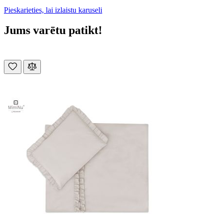
Pieskarieties, lai izlaistu karuseli
Jums varētu patikt!