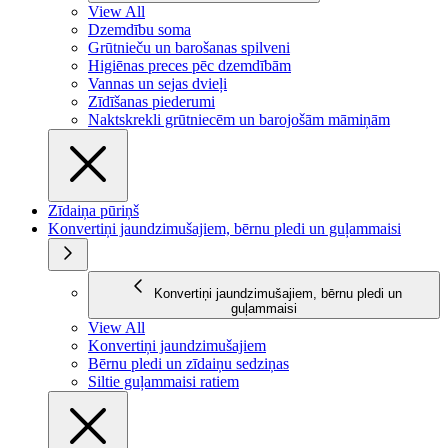
View All
Dzemdību soma
Grūtnieču un barošanas spilveni
Higiēnas preces pēc dzemdībām
Vannas un sejas dvieļi
Zīdīšanas piederumi
Naktskrekli grūtniecēm un barojošām māmiņām
Zīdaiņa pūriņš
Konvertiņi jaundzimušajiem, bērnu pledi un guļammaisi
Konvertiņi jaundzimušajiem, bērnu pledi un
guļammaisi
View All
Konvertiņi jaundzimušajiem
Bērnu pledi un zīdaiņu sedziņas
Siltie guļammaisi ratiem