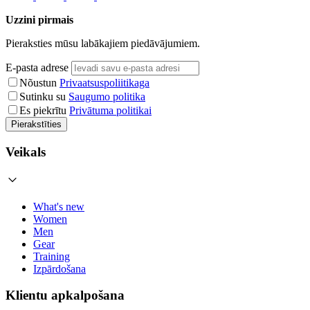
Uzzini pirmais
Pieraksties mūsu labākajiem piedāvājumiem.
E-pasta adrese
Nõustun
Privaatsuspoliitikaga
Sutinku su
Saugumo politika
Es piekrītu
Privātuma politikai
Pierakstīties
Veikals
What's new
Women
Men
Gear
Training
Izpārdošana
Klientu apkalpošana