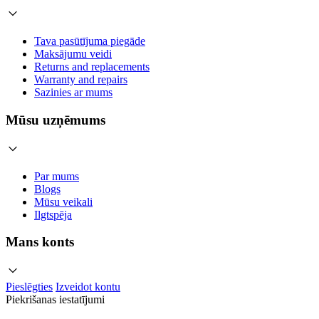
Tava pasūtījuma piegāde
Maksājumu veidi
Returns and replacements
Warranty and repairs
Sazinies ar mums
Mūsu uzņēmums
Par mums
Blogs
Mūsu veikali
Ilgtspēja
Mans konts
Pieslēgties
Izveidot kontu
Piekrišanas iestatījumi