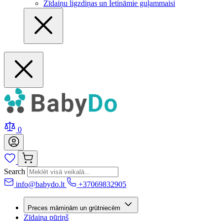
Zīdaiņu ligzdiņas un Ietināmie guļammaisi
0
Search
info@babydo.lt
+37069832905
Preces māmiņām un grūtniecēm
Zīdaiņa pūriņš