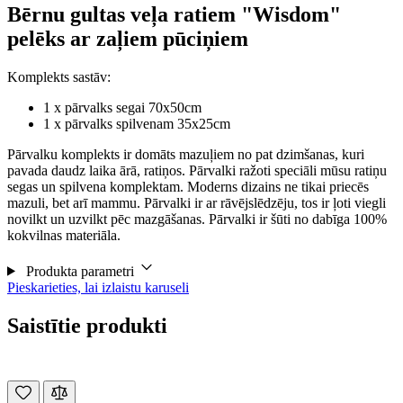
Bērnu gultas veļa ratiem "Wisdom"
pelēks ar zaļiem pūciņiem
Komplekts sastāv:
1 x pārvalks segai 70x50cm
1 x pārvalks spilvenam 35x25cm
Pārvalku komplekts ir domāts mazuļiem no pat dzimšanas, kuri
pavada daudz laika ārā, ratiņos. Pārvalki ražoti speciāli mūsu ratiņu
segas un spilvena komplektam. Moderns dizains ne tikai priecēs
mazuli, bet arī mammu. Pārvalki ir ar rāvējslēdzēju, tos ir ļoti viegli
novilkt un uzvilkt pēc mazgāšanas. Pārvalki ir šūti no dabīga 100%
kokvilnas materiāla.
Produkta parametri
Pieskarieties, lai izlaistu karuseli
Saistītie produkti