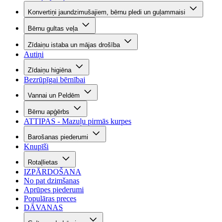
Konvertiņi jaundzimušajiem, bērnu pledi un guļammaisi
Bērnu gultas veļa
Zīdaiņu istaba un mājas drošība
Autiņi
Zīdaiņu higiēna
Bezrūpīgai bērnībai
Vannai un Peldēm
Bērnu apģērbs
ATTIPAS - Mazuļu pirmās kurpes
Barošanas piederumi
Knupīši
Rotaļlietas
IZPĀRDOŠANA
No pat dzimšanas
Aprūpes piederumi
Populāras preces
DĀVANAS