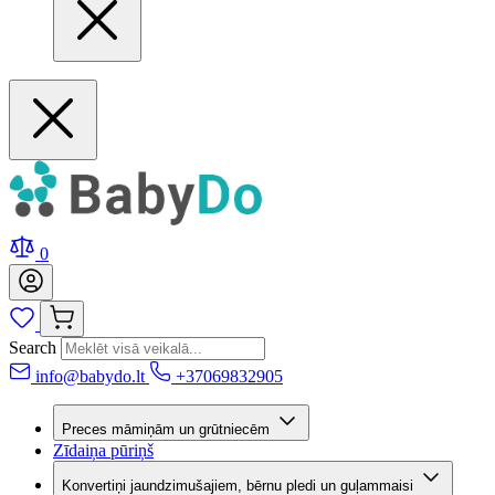
0
Search
info@babydo.lt
+37069832905
Preces māmiņām un grūtniecēm
Zīdaiņa pūriņš
Konvertiņi jaundzimušajiem, bērnu pledi un guļammaisi