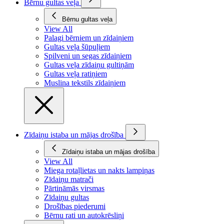
Bērnu gultas veļa
Bērnu gultas veļa
View All
Palagi bērniem un zīdaiņiem
Gultas veļa šūpuļiem
Spilveni un segas zīdaiņiem
Gultas veļa zīdaiņu gultiņām
Gultas veļa ratiņiem
Muslina tekstils zīdaiņiem
Zīdaiņu istaba un mājas drošība
Zīdaiņu istaba un mājas drošība
View All
Miega rotaļlietas un nakts lampiņas
Zīdaiņu matrači
Pārtināmās virsmas
Zīdaiņu gultas
Drošības piederumi
Bērnu rati un autokrēsliņi