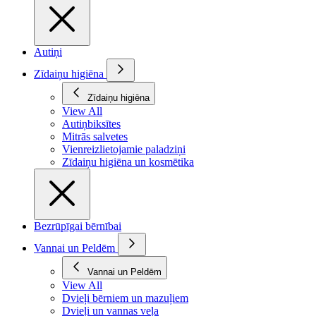
Autiņi
Zīdaiņu higiēna
Zīdaiņu higiēna
View All
Autiņbiksītes
Mitrās salvetes
Vienreizlietojamie paladziņi
Zīdaiņu higiēna un kosmētika
Bezrūpīgai bērnībai
Vannai un Peldēm
Vannai un Peldēm
View All
Dvieļi bērniem un mazuļiem
Dvieļi un vannas veļa