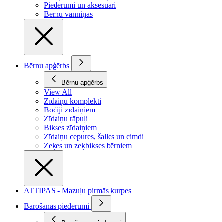
Piederumi un aksesuāri
Bērnu vanniņas
Bērnu apģērbs
Bērnu apģērbs
View All
Zīdaiņu komplekti
Bodiji zīdaiņiem
Zīdaiņu rāpuļi
Bikses zīdaiņiem
Zīdaiņu cepures, šalles un cimdi
Zeķes un zeķbikses bērniem
ATTIPAS - Mazuļu pirmās kurpes
Barošanas piederumi