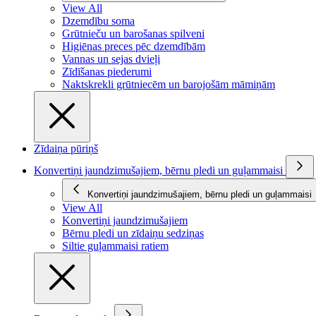
View All
Dzemdību soma
Grūtnieču un barošanas spilveni
Higiēnas preces pēc dzemdībām
Vannas un sejas dvieļi
Zīdīšanas piederumi
Naktskrekli grūtniecēm un barojošām māmiņām
Zīdaiņa pūriņš
Konvertiņi jaundzimušajiem, bērnu pledi un guļammaisi
Konvertiņi jaundzimušajiem, bērnu pledi un guļammaisi
View All
Konvertiņi jaundzimušajiem
Bērnu pledi un zīdaiņu sedziņas
Siltie guļammaisi ratiem