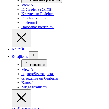
Barošanas piederumi
View All
Krūts piena sūknīši
Krūzītes un Pudelītes
Pudelīšu knupīši
Piederumi
Barošanas piederumi
Knupīši
Rotaļlietas
Rotaļlietas
View All
Izglītojošas rotaļlietas
Graužamie un Grabulīši
Karuseļi
Miega rotaļlietas