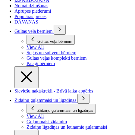
IZPĀRDOŠANA
No pat dzimšanas
Aprūpes piederumi
Populāras preces
DĀVANAS
Gultas veļa bērniem
Gultas veļa bērniem
View All
Segas un spilveni bērniem
Gultas veļas komplekti bērniem
Palagi bērniem
Sieviešu naktskrekli - Brīvā laika apģērbs
Zīdaiņu guļammaisi un ligzdiņas
Zīdaiņu guļammaisi un ligzdiņas
View All
Guļammaisi zīdainim
Zīdaiņu ligzdiņas un Ietināmie guļammaisi