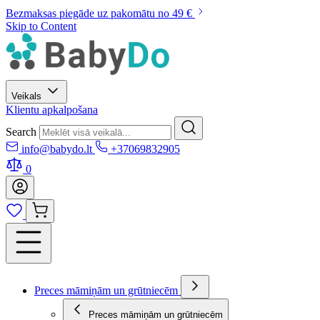
Bezmaksas piegāde uz pakomātu no 49 €
Skip to Content
Veikals
Klientu apkalpošana
Search
info@babydo.lt
+37069832905
0
Preces māmiņām un grūtniecēm
Preces māmiņām un grūtniecēm