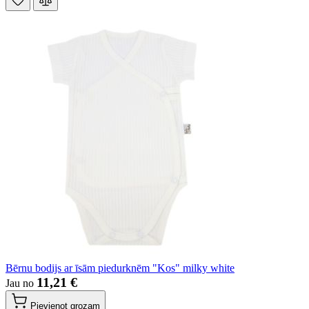
Bērnu bodijs ar īsām piedurknēm "Kos" milky white
11,21 €
Jau no
Pievienot grozam