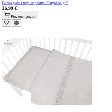
Bērnu gultas veļa ar palags "Royal beige"
36,99 €
Pievienot grozam