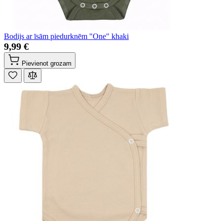
Bodijs ar īsām piedurknēm "One" khaki
9,99 €
Pievienot grozam