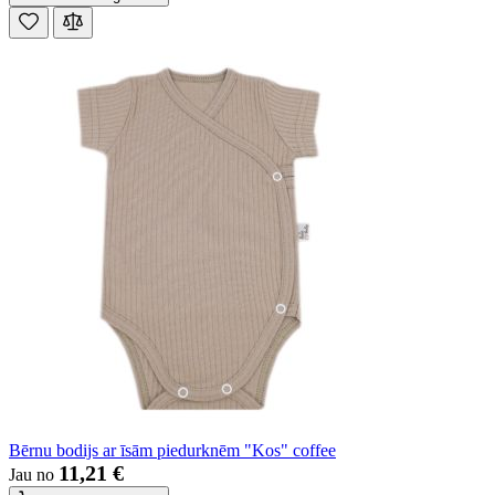
Bērnu bodijs ar īsām piedurknēm "Kos" coffee
11,21 €
Jau no