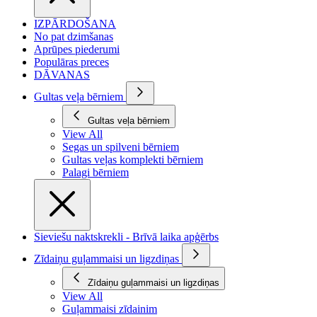
IZPĀRDOŠANA
No pat dzimšanas
Aprūpes piederumi
Populāras preces
DĀVANAS
Gultas veļa bērniem
Gultas veļa bērniem
View All
Segas un spilveni bērniem
Gultas veļas komplekti bērniem
Palagi bērniem
Sieviešu naktskrekli - Brīvā laika apģērbs
Zīdaiņu guļammaisi un ligzdiņas
Zīdaiņu guļammaisi un ligzdiņas
View All
Guļammaisi zīdainim