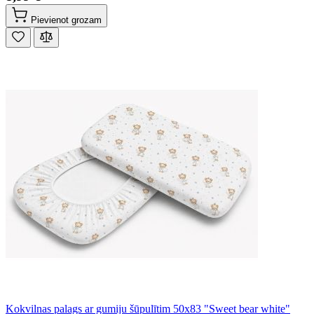
Pievienot grozam
Kokvilnas palags ar gumiju šūpulītim 50x83 "Sweet bear white"