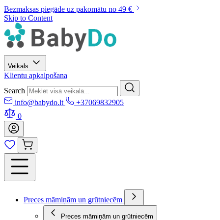
Bezmaksas piegāde uz pakomātu no 49 €
Skip to Content
Veikals
Klientu apkalpošana
Search
info@babydo.lt
+37069832905
0
Preces māmiņām un grūtniecēm
Preces māmiņām un grūtniecēm