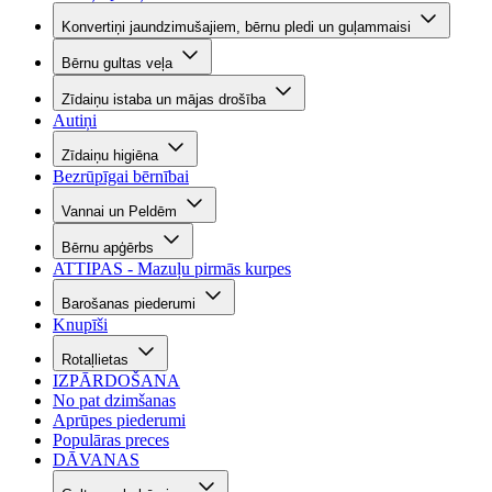
Konvertiņi jaundzimušajiem, bērnu pledi un guļammaisi
Bērnu gultas veļa
Zīdaiņu istaba un mājas drošība
Autiņi
Zīdaiņu higiēna
Bezrūpīgai bērnībai
Vannai un Peldēm
Bērnu apģērbs
ATTIPAS - Mazuļu pirmās kurpes
Barošanas piederumi
Knupīši
Rotaļlietas
IZPĀRDOŠANA
No pat dzimšanas
Aprūpes piederumi
Populāras preces
DĀVANAS