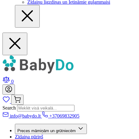
Zīdaiņu ligzdiņas un Ietināmie guļammaisi
0
Search
info@babydo.lt
+37069832905
Preces māmiņām un grūtniecēm
Zīdaiņa pūriņš