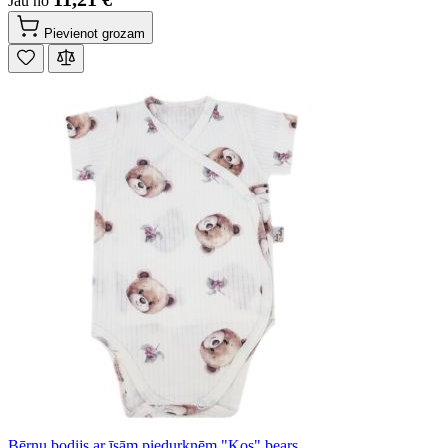
Jau no
Pievienot grozam
Bērnu bodijs ar īsām piedurknēm "Kos" bears