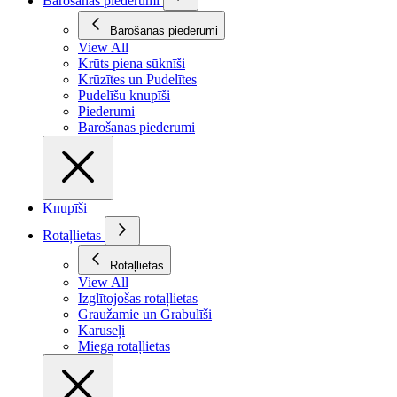
Barošanas piederumi
Barošanas piederumi
View All
Krūts piena sūknīši
Krūzītes un Pudelītes
Pudelīšu knupīši
Piederumi
Barošanas piederumi
Knupīši
Rotaļlietas
Rotaļlietas
View All
Izglītojošas rotaļlietas
Graužamie un Grabulīši
Karuseļi
Miega rotaļlietas