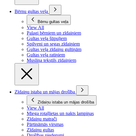
Bērnu gultas veļa
Bērnu gultas veļa
View All
Palagi bērniem un zīdaiņiem
Gultas veļa šūpuļiem
Spilveni un segas zīdaiņiem
Gultas veļa zīdaiņu gultiņām
Gultas veļa ratiņiem
Muslina tekstils zīdaiņiem
Zīdaiņu istaba un mājas drošība
Zīdaiņu istaba un mājas drošība
View All
Miega rotaļlietas un nakts lampiņas
Zīdaiņu matrači
Pārtināmās virsmas
Zīdaiņu gultas
Drošības piederumi