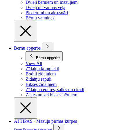
Dvieļi bērniem un mazuļiem
Dvieļi un vannas veļa
Piederumi un aksesuāri
Bērnu vanniņas
Bērnu apģērbs
Bērnu apģērbs
View All
Zīdaiņu komplekti
Bodiji zīdaiņiem
Zīdaiņu rāpuļi
Bikses zīdaiņiem
Zīdaiņu cepures, šalles un cimdi
Zeķes un zeķbikses bērniem
ATTIPAS - Mazuļu pirmās kurpes