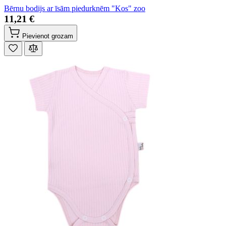
Bērnu bodijs ar īsām piedurknēm "Kos" zoo
11,21 €
Pievienot grozam