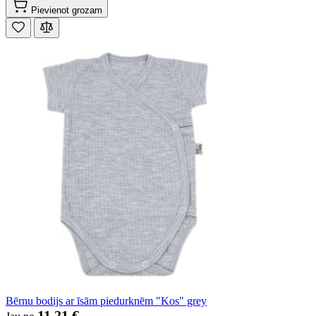
Pievienot grozam
Bērnu bodijs ar īsām piedurknēm "Kos" grey
11,21 €