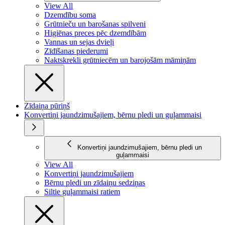
View All
Dzemdību soma
Grūtnieču un barošanas spilveni
Higiēnas preces pēc dzemdībām
Vannas un sejas dvieļi
Zīdīšanas piederumi
Naktskrekli grūtniecēm un barojošām māmiņām
Zīdaiņa pūriņš
Konvertiņi jaundzimušajiem, bērnu pledi un guļammaisi
Konvertiņi jaundzimušajiem, bērnu pledi un
guļammaisi
View All
Konvertiņi jaundzimušajiem
Bērnu pledi un zīdaiņu sedziņas
Siltie guļammaisi ratiem