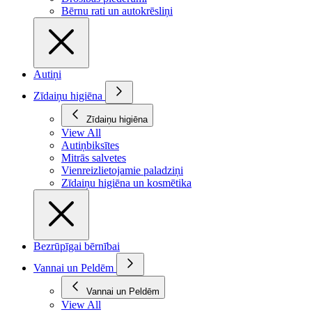
Bērnu rati un autokrēsliņi
Autiņi
Zīdaiņu higiēna
Zīdaiņu higiēna
View All
Autiņbiksītes
Mitrās salvetes
Vienreizlietojamie paladziņi
Zīdaiņu higiēna un kosmētika
Bezrūpīgai bērnībai
Vannai un Peldēm
Vannai un Peldēm
View All