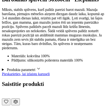
Mīksts, stabils spilvens, kurš palīdz pareizi barot mazuli. Mazuļa
barošana, pirmajos mēnešos aizņem diezgan daudz laika, kopumā ap
3-4 stundām dienas laikā, reizēm pat vēl ilgāk. Ļoti svarīgi, lai šajos
brīžos, gan mamma, gan mazulis justos ērti un ieņemtu pareizāko
pozīciju. Spilvens palīdzēs pacelt mazuli līdz krūšu līmenin,
nesakuprojoties un nelokoties. Šādā veidā spilvens palīdz noturēt
rokas pareizā pozīcijā un atslābināt mammas muguras muskuļus. Ja
mazulis zem sevis jūt stabilu pamatu, ēšana ir mierīgāka un bez
steigas. Tām, kuras baro dvīnīšus, šis spilvens ir neatņemams
piederums.
Materiāls: kokvilna 100%
Pildījums: silikonizēts poliestera materiāls 100%
Produkta parametri
Pieskarieties, lai izlaistu karuseli
Saistītie produkti