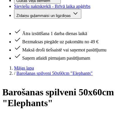
Gultas veļa bērniem
Sieviešu naktskrekli - Brīvā laika apģērbs
Zīdaiņu guļammaisi un ligzdiņas
Ātra izsūtīšana 1 darba dienas laikā
Bezmaksas piegāde uz pakomātu no 49 €
Maksā droši tiešsaistē vai saņemot pasūtījumu
Saņem atlaidi pirmajam pasūtījumam
Mājas lapa
/
Barošanas spilveni 50x60cm "Elephants"
Barošanas spilveni 50x60cm
"Elephants"