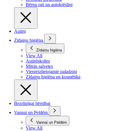
Bērnu rati un autokrēsliņi
Autiņi
Zīdaiņu higiēna
Zīdaiņu higiēna
View All
Autiņbiksītes
Mitrās salvetes
Vienreizlietojamie paladziņi
Zīdaiņu higiēna un kosmētika
Bezrūpīgai bērnībai
Vannai un Peldēm
Vannai un Peldēm
View All