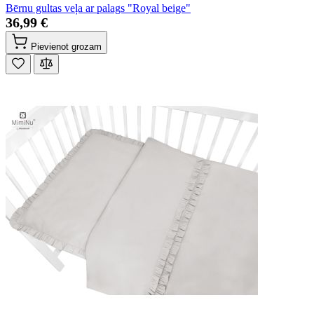
Bērnu gultas veļa ar palags "Royal beige"
36,99 €
Pievienot grozam