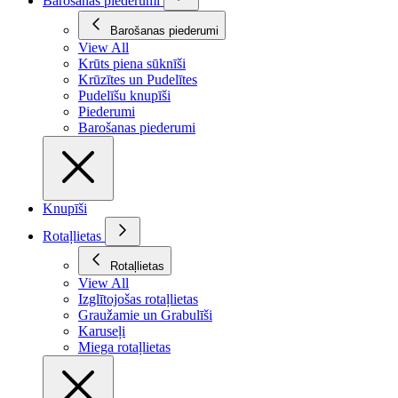
Barošanas piederumi
Barošanas piederumi
View All
Krūts piena sūknīši
Krūzītes un Pudelītes
Pudelīšu knupīši
Piederumi
Barošanas piederumi
Knupīši
Rotaļlietas
Rotaļlietas
View All
Izglītojošas rotaļlietas
Graužamie un Grabulīši
Karuseļi
Miega rotaļlietas