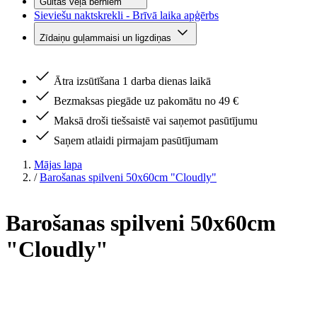
Gultas veļa bērniem
Sieviešu naktskrekli - Brīvā laika apģērbs
Zīdaiņu guļammaisi un ligzdiņas
Ātra izsūtīšana 1 darba dienas laikā
Bezmaksas piegāde uz pakomātu no 49 €
Maksā droši tiešsaistē vai saņemot pasūtījumu
Saņem atlaidi pirmajam pasūtījumam
Mājas lapa
/
Barošanas spilveni 50x60cm "Cloudly"
Barošanas spilveni 50x60cm
"Cloudly"