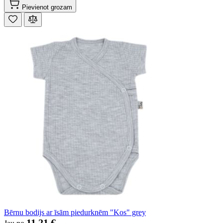
Pievienot grozam
Bērnu bodijs ar īsām piedurknēm "Kos" grey
11,21 €