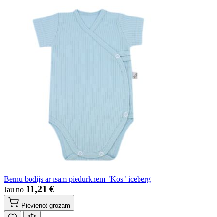
Bērnu bodijs ar īsām piedurknēm "Kos" iceberg
11,21 €
Jau no
Pievienot grozam