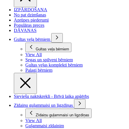
IZPĀRDOŠANA
No pat dzimšanas
Aprūpes piederumi
Populāras preces
DĀVANAS
Gultas veļa bērniem
Gultas veļa bērniem
View All
Segas un spilveni bērniem
Gultas veļas komplekti bērniem
Palagi bērniem
Sieviešu naktskrekli - Brīvā laika apģērbs
Zīdaiņu guļammaisi un ligzdiņas
Zīdaiņu guļammaisi un ligzdiņas
View All
Guļammaisi zīdainim