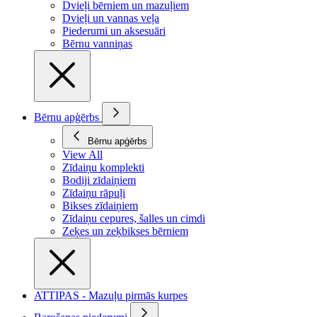
Dvieļi bērniem un mazuļiem
Dvieļi un vannas veļa
Piederumi un aksesuāri
Bērnu vanniņas
Bērnu apģērbs
Bērnu apģērbs
View All
Zīdaiņu komplekti
Bodiji zīdaiņiem
Zīdaiņu rāpuļi
Bikses zīdaiņiem
Zīdaiņu cepures, šalles un cimdi
Zeķes un zeķbikses bērniem
ATTIPAS - Mazuļu pirmās kurpes