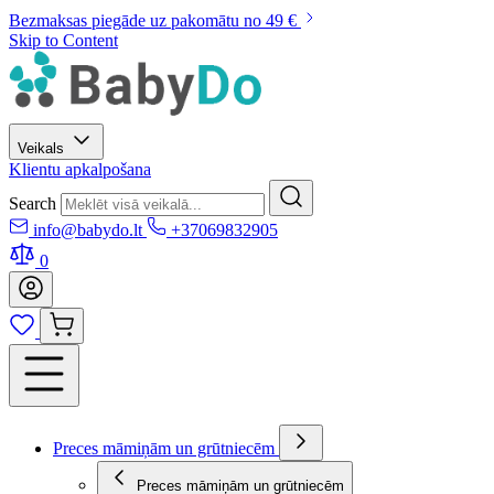
Bezmaksas piegāde uz pakomātu no 49 €
Skip to Content
Veikals
Klientu apkalpošana
Search
info@babydo.lt
+37069832905
0
Preces māmiņām un grūtniecēm
Preces māmiņām un grūtniecēm