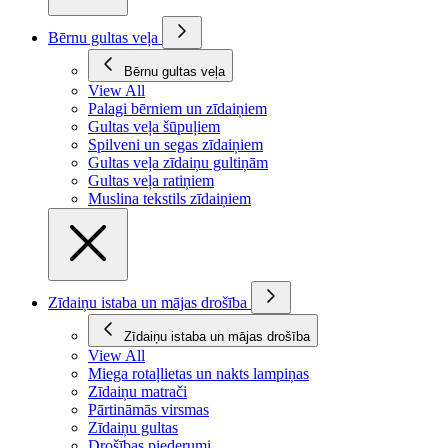
Bērnu gultas veļa
Bērnu gultas veļa
View All
Palagi bērniem un zīdaiņiem
Gultas veļa šūpuļiem
Spilveni un segas zīdaiņiem
Gultas veļa zīdaiņu gultiņām
Gultas veļa ratiņiem
Muslina tekstils zīdaiņiem
Zīdaiņu istaba un mājas drošība
Zīdaiņu istaba un mājas drošība
View All
Miega rotaļlietas un nakts lampiņas
Zīdaiņu matrači
Pārtināmās virsmas
Zīdaiņu gultas
Drošības piederumi