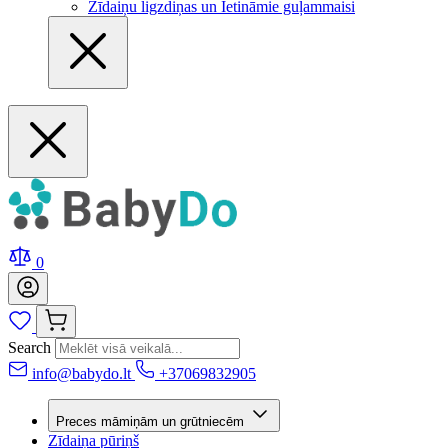
Zīdaiņu ligzdiņas un Ietināmie guļammaisi
0
Search
info@babydo.lt
+37069832905
Preces māmiņām un grūtniecēm
Zīdaiņa pūriņš