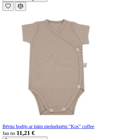
Bērnu bodijs ar īsām piedurknēm "Kos" coffee
11,21 €
Jau no