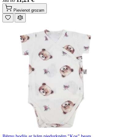
Jau no
Pievienot grozam
Bērnu bodijs ar īsām piedurknēm "Kos" bears