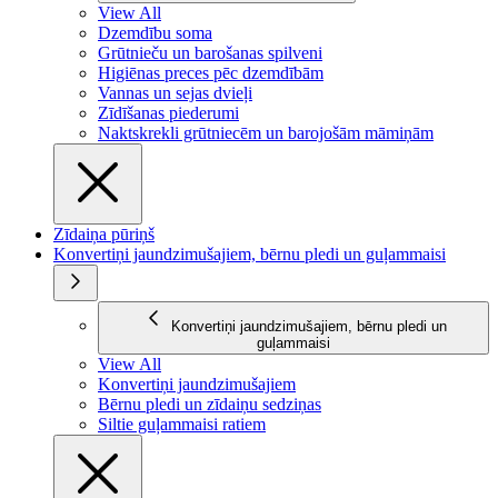
View All
Dzemdību soma
Grūtnieču un barošanas spilveni
Higiēnas preces pēc dzemdībām
Vannas un sejas dvieļi
Zīdīšanas piederumi
Naktskrekli grūtniecēm un barojošām māmiņām
Zīdaiņa pūriņš
Konvertiņi jaundzimušajiem, bērnu pledi un guļammaisi
Konvertiņi jaundzimušajiem, bērnu pledi un
guļammaisi
View All
Konvertiņi jaundzimušajiem
Bērnu pledi un zīdaiņu sedziņas
Siltie guļammaisi ratiem