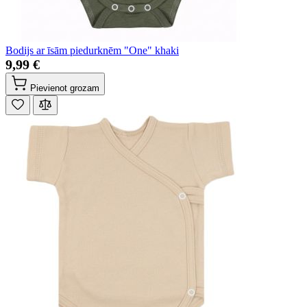
Bodijs ar īsām piedurknēm "One" khaki
9,99 €
Pievienot grozam