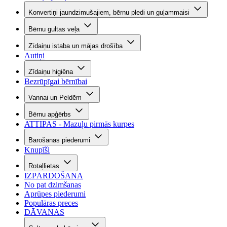
Konvertiņi jaundzimušajiem, bērnu pledi un guļammaisi
Bērnu gultas veļa
Zīdaiņu istaba un mājas drošība
Autiņi
Zīdaiņu higiēna
Bezrūpīgai bērnībai
Vannai un Peldēm
Bērnu apģērbs
ATTIPAS - Mazuļu pirmās kurpes
Barošanas piederumi
Knupīši
Rotaļlietas
IZPĀRDOŠANA
No pat dzimšanas
Aprūpes piederumi
Populāras preces
DĀVANAS