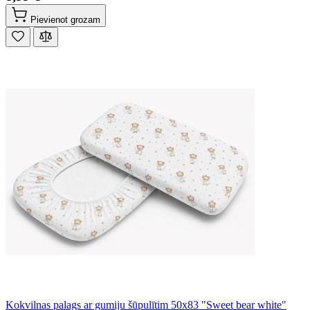
Pievienot grozam
Kokvilnas palags ar gumiju šūpulītim 50x83 "Sweet bear white"