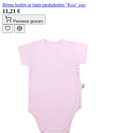
Bērnu bodijs ar īsām piedurknēm "Kos" zoo
11,21 €
Pievienot grozam