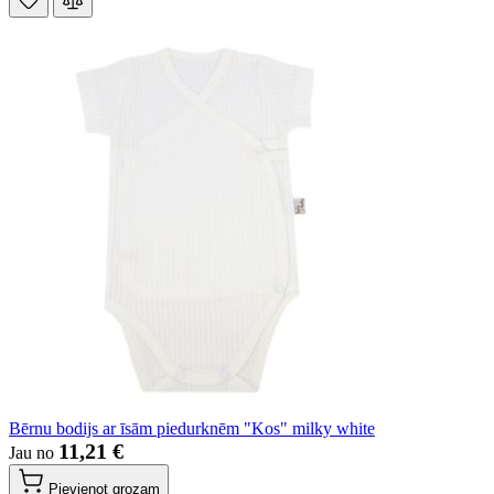
Bērnu bodijs ar īsām piedurknēm "Kos" milky white
11,21 €
Jau no
Pievienot grozam